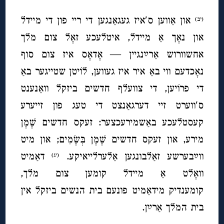
און אַווען ס′איז געגאַנגען די ריי פון די מיידל
(יב)
און נאָך אַ מיידל, איטלעכע זאָל צום מלך
אחשוורוש אַרײַנגיין — אָדאָס איז צום סוף
נאָכדעם ווי באַ איר איז געווען, לוֹיטן שטייגער באַ
די פרוֹיען, די צוועלף חדשים ביזקל וואַנענט
ס′ווערט זיי דערגאַנצט די טעג פון זייערע
קעסטלעכע באַשמירעכצער: זעקס חדשים שֶֽׁמֶן
מירע, און זעקס חדשים שֶֽׁמֶן בְּשָׂמִים; און מיט
ווײַבערשע זאַלבונגען אַלערלייאיקע.
דאַמיט
(יג)
וואָלט אַ מיידל קומען צום מלך,
קומענדיק מידאַמיט פונעם בית הנשים ביזקל אין
בית המלך אַרײַן.