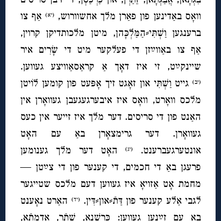
וואָס באַדינען פון פאַרן מלך אחשוורוש,
אַף צו
(יא)
ברענגען וַשְׁתִּי⸗הַמַּלְכָּהן, מיטן מלכותדיקן קרוין,
אַף צו באַווײַזן די פעלקער מיט די שָׂרִים איר
שיינקײַט, זי איז דאָך אַ קראַסאַוויצע געווען.
גייט וַשְׁתִּי און זאָגט זיך אָפּעט פון קומען לוֹיטן
(יב)
מלכס וואָרט, וואָס איז איבערגעגעבן געוואָרן אין
האַנט פון די סריסים. דער מלך איז זייער אין כעס
געוואָרן. דער גרימצאָרן באַ עם האָט
אונטערגעברענט.
האָט דער מלך גענומען
(יג)
פרעגן באַ די חכמים, די קענער פון די צײַטן —
מחמת אָט אַזויאָ איז געווען דעם מלכס שטייגער
לגבי אַלע קענער פון דַּתֿ⸗און⸗דִּין.
האַרט נאָענט
(יד)
באַ עם זײַנען געווען: כַּרְשְׁנָא, שֵׁתָֿר, אַדְמָתָֿא,