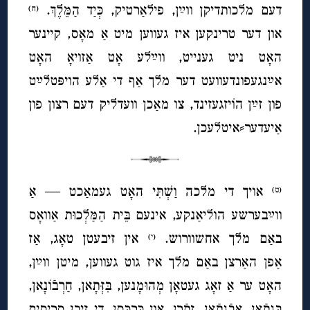
דעם מלכותדיקן ווײַן, פילאַרטיק, כְּיַד הַמֵּלֶךְ.
(ח)
און דער טרינקען איז געווען מיט אַ מאָס, קיינער
האָט ניט גענייט, ווײַלע אָט אַזויאָ האָט
אײַנגעפונדעוועט דער מלך אַף די אַלע הויפּטלײַט
פון זײַן הוֹיזגעזינד, צו מאַכן וועדליק דעם רצון פון
אַיעדער⸗איטלעכן.
אויך די מלכה וַשְׁתִּי האָט געמאַכט — אַ
(ט)
ווײַבערשע הוליאַנקע, אינעם בֵּית הַמַּלְכוּת אַוואָס
באַם מלך אחשוורוש.
אין זיבעטן טאָג, אַז
(י)
אַפן האַרצן באַם מלך איז גוט געווען, מיטן ווײַן,
האָט ער אַ זאָג געטאָן מְהוּמָנען, בִּזְּתָאן, חַרְבֿוֹנָאן,
בִּגְתָֿאן, אֲבַֿגְתָֿאן, זֵתַֿרְן, און כַּרְכַּסְן, די זיבן סריסים