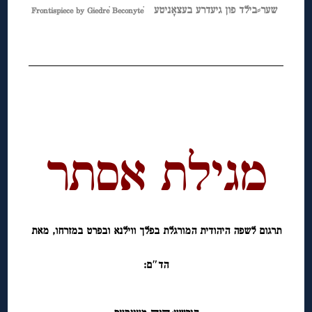
שער⸗בילד פון גיעדרע בעצאָניטע
Frontispiece by Giedrė Beconytė
◊
◊
◊
מגילת אסתר
תרגום לשפה היהודית המורגלת בפלך ווילנא ובפרט במזרחו, מאת
הד″ם: