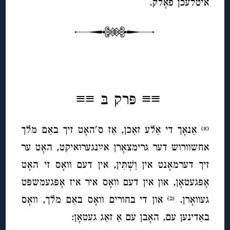
איטלעכן פאָלק.
◊
≡≡
פּרק בּ ≡≡
אַנאָך די אַלע זאַכן, אַז ס′האָט זיך באַם מלך
(א)
אחשוורוש דער גרימצאָרן אײַנגערואיקט, האָט ער
זיך דערמאָנט אין וַשְׁתִּין, אין דעם וואָס זי האָט
אָפּגעטאָן, און אין דעם וואָס איר איז אָפּגעמשפּט
געוואָרן.
און די בחורים וואָס באַם מלך, וואָס
(ב)
באַדינען עם, האָבן עם אַ זאַג געטאָן: