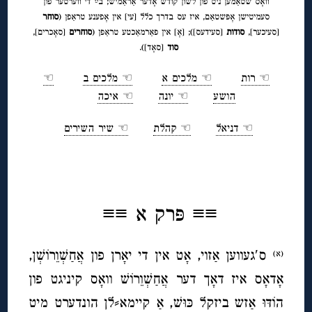
וואָס שטאַמען ניט פון לשון קודש אָדער אַראַמיש; בײַ די ווערטער פון
סעמיטישן אָפּשטאַם, איז עס בדרך כלל [עי] אין אָפענע טראַפן (
סוחר
[סעיכער],
סודות
[סעידעס]); [אָ] אין פאַרמאַכטע טראַפן (
סוחרים
[סאָכרים],
◊
סוד
[סאָד]).
☜ רות
☜ מלכים א
☜ מלכים ב
☜
הושע
☜ יונה
☜ איכה
☜ דניאל
☜ קהלת
☜ שיר השירים
◊
≡≡
פּרק א ≡≡
ס′געווען אַזוי, אָט אין די יאָרן פון אֲחַשְׁוֵרוֹשְׁן,
(א)
אָדאָס איז דאָך דער אֲחַשְׁוֵרוֹשׁ וואָס קיניגט פון
הוֹדּוּ אַזש ביזקל כּוּשׁ, אַ קיימא⸗לן הונדערט מיט