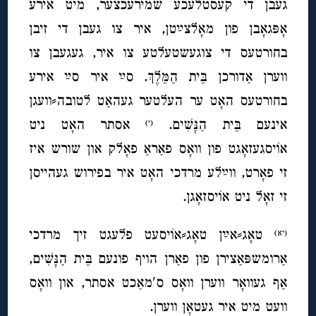
געבן די קעסטלעכע שמירעכצער, מיט אירע
אָפּגאָבן פון מאָלצײַטן, איר צו געבן די זיבן
בחורטעס די צוגעשטעלטע צו איר, געגעבן צו
ווערן אַדורכן בֵּית הַמֵּלֶךְ. סײַ איר סײַ אירע
בחורטעס האָט ער העלטער געהאַט לטובה⸗וועגן
אינעם בֵּית הַנָּשִׁים.
אסתר האָט ניט
(י)
אוֹיסגעזאָגט פון וואָס פאַראַ פאָלק און שורש איז
זי פאָרט, ווײַלע מרדכי האָט איר בפירוש געהייסן
זי זאָל ניט אוֹיסזאָגן.
טאָג⸗אײַן טאָג⸗אוֹיסעט פלעגט זיך מרדכי
(יא)
אַרומשפּאַצירן פון פאַרן הויף פונעם בֵּית הַנָּשִׁים,
אַף געוואָר ווערן וואָס ס′מאַכט אסתר, און וואָס
וועט מיט איר געטאָן ווערן.