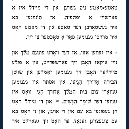
טאַטע⸗מאַמע ניט געווען. און די מיידל איז אַ
פּאַרשיין אַ יפהפיה. אַז ס′זײַנען באַ
איר געשטאָרבן דער טאַטע און די מאַמע האָט
איר מרדכי גענומען פאַר אַ טאָכטער צו זיך.
איז געווען אַזוי. אַז דער וואָרט פונעם מלך און
(ח)
זײַן אוקאַז האָבן זיך פאַרשפּרייט, און אַ פולע
מיידלעך האָבן זיך גענומען זאַמלען אין שושן
הבירה אַדורך הֵגַיען, און אסתר איז גענומען
געוואָרן צום בית המלך אַדורך הֵגַי, וואָס איז
געווען דער שׁוֹמֵר הַנָּשִׁים.
און די מיידל האָט
(ט)
חן געפונען באַ עם אין די אויגן, און זי האָט באַ
עם צוגעצויגן גענאָד. ער האָט זיך געאײַלט איר