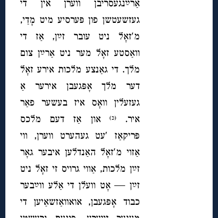
אַרײַנגעסריבן ווערן אין די
געזשעטשן פון פּערסיע מיט מָדַי,
מ′זאָל ניט עובר זײַן, אַז די
וואַסטע זאָל מער ניט אַרײַן צום
מלך. די גאַנצע מלכות אירע זאָל
דער מלך אָפּגעבן אירער אַ
געזעלין וואָס איז בעשער פאַר
איר.
און אַז דעם מלכס
(כ)
פּריקאַז ′עט געהערט ווערן, ווי
אַזוי מ′זאָל האַנדלען איבער גאָר
זײַן מלכות, אַווי גרויס זי זאָל ניט
זײַן — אָט וועלן די אַלע ווײַבער
כבוד אָפּגעבן, אואוואַזשאַיען די