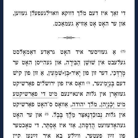
די זאַך איז דעם מלך דווקא וואוילגעפעלן געווען,
און ער האָט אָט אַזויאָ געמאַכט.
אַ געוויסער איד האָט גראַדע דאַמאָלסט
(ה)
געלעבט אין שׁוּשַׁן הַבִּירָה, און געהייסן האָט ער
מָרְדְּכַי, דער זון פון יָאִיר⸗בֶּן⸗שִׁמְעִין, אַ זון פון קישׁ
דעם בֶּנְיָמִינער,
וואָס איז פון ירושלים פאַרשיקט
(ו)
געוואָרן אין גלות אינאיינעם
מיט די פאַרשיקטע
מיט יְכָֿנְיָהן, מלך יהודה
, אַוואָס ס′האָט פאַרשיקט
אין גלות נְבוכַֿדְנֶאצַּר מֵלֶךְ בָּבֶל.
און ער האָט
(ז)
געהאָדעוועט הֲדַסָּהן, אַזי איז אֶסְתֵּר, די טאָכטער
פון זײַן פעטער, ווײַלע באַ איר זײַנען קיין