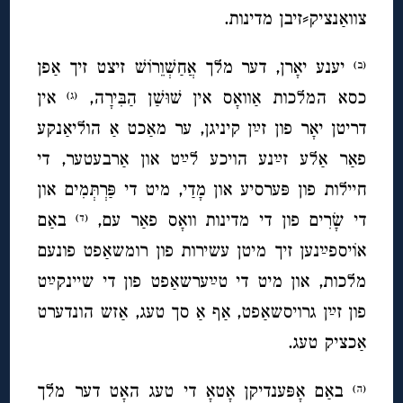
צוואַנציק⸗זיבן מדינות.
יענע יאָרן, דער מלך אֲחַשְׁוֵרוֹשׁ זיצט זיך אַפן
(ב)
כסא המלכות אַוואָס אין שׁוּשַׁן הַבִּירָה,
אין
(ג)
דריטן יאָר פון זײַן קיניגן, ער מאַכט אַ הוליאַנקע
פאַר אַלע זײַנע הויכע לײַט און אַרבעטער, די
חיילות פון פּערסיע און מָדַי, מיט די פַּרְתְּמִים און
די שָׂרִים פון די מדינות וואָס פאַר עם,
באַם
(ד)
אוֹיספײַנען זיך מיטן עשירות פון רומשאַפט פונעם
מלכות, און מיט די טײַערשאַפט פון די שיינקײַט
פון זײַן גרויסשאַפט, אַף אַ סך טעג, אַזש הונדערט
אַכציק טעג.
באַם אָפּענדיקן אָטאָ די טעג האָט דער מלך
(ה)