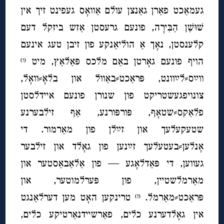
געמאַכט פאַרן גאַנצן עולם אַוואָס געפינט זיך אין
שׁוּשַׁן הַבִּירָה, פונעם גרעסטן אַזש ביזקל דעם
קלענסטן, נאָך אַ הוליאַנקע פון זיבן טעג אינעם
הויף פונעם גאָרטן באַם מלכס פּאַלאַץ, מיט
(ו)
ווײַס⸗לײַוונט, פּראַכט⸗באַוול און בלאָ⸗וואָל,
צונויפגעשטריקט פון שנורן פונעם איידלסטן
פלאַקס⸗שטאָף, פּורפּורנע, אַף זילבערנע
שטעקעלעך און זײַלן פון מאַרמור. די
אָנלען⸗בעטעלעך זײַנען פון גאָלד און זילבער
געווען, די פּאַדלאָגע — פון אַלאַבאַסטער און
מאַרמלשטײן, פון פּערלמוטער, און
פּראַכט⸗מאַרמל.
טרינקען האָט מען דערלאַנגט
(ז)
אין גאָלדערנע כלים, פאַרשיידנאַרטיקע כלים,