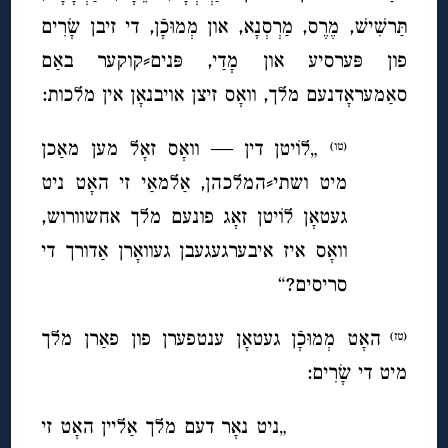
תַּרשִׁישׁ, מֶֽרֶס, מַרְסְנָא, און מְמוּכָֿן, די זיבן שָׂרִים
פון פּערסיע און מָדַי, פּנים⸗קוקער באַם
סאַמעראָדנעם מלך, וואָס זיצן אויבנאָן אין מלכות:
„לוֹיטן דין — וואָס זאָל מען מאַכן
(טו)
מיט ושתי⸗המלכהן, אַלמאַי זי האָט ניט
געטאָן לוֹיטן זאָג פונעם מלך אחשוורוש,
וואָס איז איבערגעגעבן געוואָרן אַדורך די
סריסים?“
האָט מְמוּכָֿן געטאָן ענטפערן פון פאַרן מלך
(טז)
מיט די שָׂרִים:
„ניט נאָר דעם מלך אַליין האָט זי