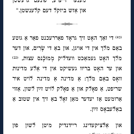
מענער זייערע, פונעם גרעשטן
און אַזש ביזקל דעם קלענשטן.“
די זאַך האָט זיך גראָד פאַררעכנט פאַר אַ גוטע
(כא)
באַם מלך אין די אויגן, און באַ די שָׂרִים, און דער
מלך האָט געמאַכט וועדליק מְמוּכָֿנס עצות,
(כב)
און ער האָט בריוו געשיקט אין די אַלע מדינות
וואָס באַם מלך: אַ מדינה אַ מדינה לוֹיט איר
שריפט, אַ פאָלק און אַ פאָלק לוֹיט זײַן לשון, אַזוי
אַרומעט אַז יעדער מאַן זאָל באַ זיך אין שטוב אַ
באַלעבאָס זײַן.
און אַלציקעדינג ריידנדיק מיטן לשון פון