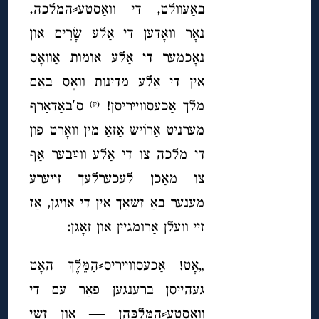
באַעוולט, די וואַסטע⸗המלכה,
נאָר וואָדען די אַלע שָׂרִים און
נאָכמער די אַלע אומות אַוואָס
אין די אַלע מדינות וואָס באַם
מלך אַכעסווייריסן!
ס′באַדאַרף
(יז)
מערניט אַרוֹיש אַזאַ מין וואָרט פון
די מלכה צו די אַלע ווײַבער אַף
צו מאַכן לעכערלעך זייערע
מענער באַ זשאַך אין די אויגן, אַז
זיי וועלן אַרומגיין און זאָגן:
„אָט!
אַכעסווייריס
⸗הַמֵּלֶךְ האָט
געהייסן ברענגען פאַר עם די
וואַסטע⸗הַמַּלְכָּהן — און זשי