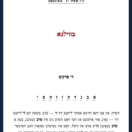
הירשע⸗ﬢוﬢ מעינקעס
◊
בוויﬥנא
◊
◊
די פּרקים
א
ב
ג
ד
ה
ו
ז
ח
ט
י
הערה: אין אָט דעם תרגום אסתר לייענט זיך
וי
— [עי]; בשעת ווען
וֹי
לייענט
זיך — [אָי], אַזוי אַרומעט אַז דער וואָס הערט ניט איז
טויב
[טעיב], בעת אַ
טוֹיב
[טאָיב] פליט אַזש אין הימל. דאָס איז גערעדט געוואָרן וועגן ווערטער