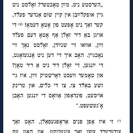
„הערסטע ניט, מײַן טאָכטער? זאָלסט ניט
גיין אופקלײַבן אין קיין שום אַנדער פעלד,
קער זאַך ניט אָפּעט פון אָטאָ דעמאָ!
די
(ט)
אויגן באַ דיר זאָלן אַף אָטאָ דעם פעלד
זײַן, אוואו זיי שנײַדן, זאָלסט נאָך זיי
נאָכגיין. האָב איך זיי דען ניט אָנגעזאָגט,
די יונגען, זיי זאָלן דיר ניט אַ ריר טאָן?
און טאָמער וועסט דאָרשטיק זײַן, איז גיי
זשע באַלד צו, צו די כלים, און טרינק
אוֹיסעט, פונדאַפון אַוואָס די יונגען האָבן
אָ′געשעפּט.“
זי איז אַפן פּנים אַראָפּגעפאַלן, האָט זאַך
(י)
צודערערד צוצו זאַך צוגעבוקט, און האָט עם