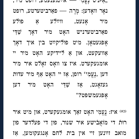
„אַ⸗ניט נָעֳמִי — אײַנגענעמע, רופט מיר,
נאָר וואָדען: מָרָה — פאַרביטערטע, רופט
מיר אָנעט, ווײַלע אַ פולע
פאַרביטערניש האָט מיר דאָך שַׁדַּי
אָפּגעטאָן. מיט פוליקײַט בין איך דאָך
אַוועקעט, און אַ ליידיקע האָט מיר יי
אומגעקערט. איז צו וואָס זאָלט איר מיר
דען ,נָעֳמִיʻ רופן, אַז יי האָט אַף מיר עדות
געזאָגט, אַז שַׁדַּי האָט מיר דען
אָפּגעמשפּט?“
איז: נֳעָמִי האָט זאַך אומגעקערט, און מיט איר
(כא)
רוּתֿ די מוֹאֲבֿישע
איר שנור, פון די פעלדער פון
מואב זײַנען זיי אין בית לחם אָנגעקומען, אַז