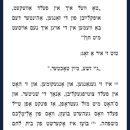
„טאָ וועל איך אין פעלד אַוועקעט,
אופקלײַבן פון די זאַנגען, אַהינטער דעם
באַ וועמען אין די אויגן איך נעם א
וֹי
סעט
מיט חן?“
טוט זי איר אַ זאָג:
„גיי זשע, מײַן טאָכטער.“
איז זי געגאַנגען. און אָנגעקומען. און זי האָט
(ג)
אין פעלד צונויפגעקליבן, אַנאָך די שניטער. און
ס′האָט מיט מזל געטראָפן, אַז פּונקט אַפן טייל
פעלד וואָס געהערט בּוֹעַזְן, וואָס פון אֱלִימֵלֶכס
משפּחה.
בּוֹעַז איז אָקערשט פון בית לחם
(ד)