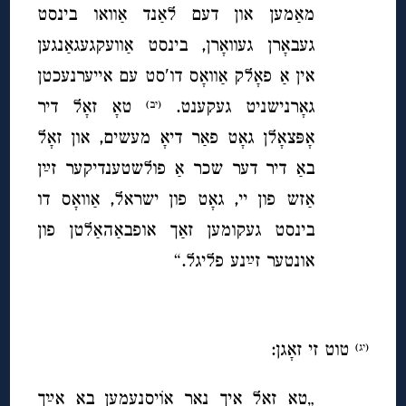
מאַמען און דעם לאַנד אַוואו בינסט
געבאָרן געוואָרן, בינסט אַוועקגעגאַנגען
אין אַ פאָלק אַוואָס דו′סט עם אייערנעכטן
גאָרנישניט געקענט.
טאָ זאָל דיר
(יב)
אָפּצאָלן גאָט פאַר דיאָ מעשים, און זאָל
באַ דיר דער שכר אַ פולשטענדיקער זײַן
אַזש פון יי, גאָט פון ישראל, אַוואָס דו
בינסט געקומען זאַך אופבאַהאַלטן פון
אונטער זײַנע פליגל.“
טוט זי זאָגן:
(יג)
„טאָ זאָל איך נאָר אוֹיסנעמען באַ אײַך