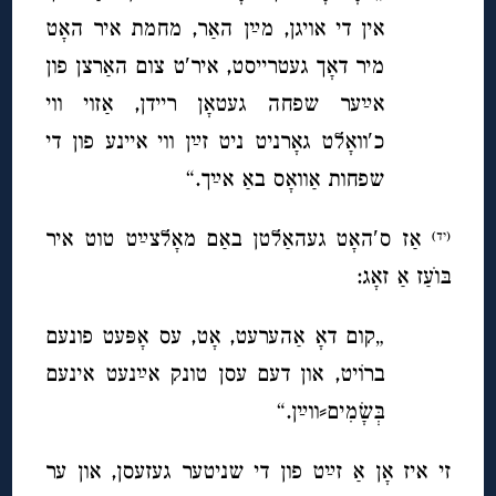
אין די אויגן, מײַן האַר, מחמת איר האָט
מיר דאָך געטרייסט, איר′ט צום האַרצן פון
אײַער שפחה געטאָן ריידן, אַזוי ווי
כ′וואָלט גאָרניט ניט זײַן ווי איינע פון די
שפחות אַוואָס באַ אײַך.“
אַז ס′האָט געהאַלטן באַם מאָלצײַט טוט איר
(יד)
בּוׂעַז אַ זאָג:
„קום דאָ אַהערעט, אָט, עס אָפּעט פונעם
ברוֹיט, און דעם עסן טונק אײַנעט אינעם
בְּשָׂמִים⸗ווײַן.“
זי איז אָן אַ זײַט פון די שניטער געזעסן, און ער