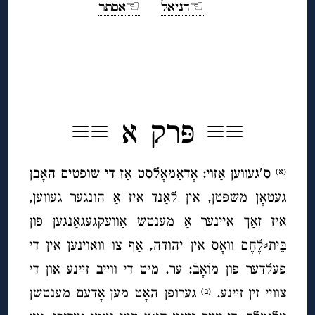
☜דניאל
☜אסתר
◊
◊
≡≡ פּרק א ≡≡
ס′געווען אַזוי: אָדאַמאָלסט אַז די שופטים האָבן
(א)
געטאָן משפּטן, אין לאַנד איז אַ הונגער געווען,
איז זאַך איינער אַ מענטש אַוועקגעגאַנגען פון
בֵּית⸗לֶחֶם וואָס אין יהודה, אַף צו וואוינען אין די
פעלדער פון מוֹאָבֿ: ער, מיט די ווײַב זײַנע און די
צוויי זין זײַנע.
גערופן האָט מען אָדעם מענטשן
(ב)