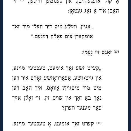
אַ קול אופגעהויבן, און גענומען וויינען,
זיי
האָבן איר אַ זאָג געטאָן:
„אַניין, ווײַלע מיט דיר וועלן מיר זאַך
אומקערן צום פאָלק דײַ
נעם
.“
זאָגט זיי נָעֳמִי:
(יא)
„קערט זשע זאַך אומעט, טעכטער מײַנע,
און גייט⸗זשע. אַפאַרוואָזשע זאָלט איר דען
מיט מיר מיטגיין? אַוואָס, איך האָב דען
נאָך באַ זאַך אין שויס זין, זיי זאָלן אײַך
פאַר מענער ווערן?
קערט זאַך אומעט, אָ טעכטער מײַנע.
(יב)