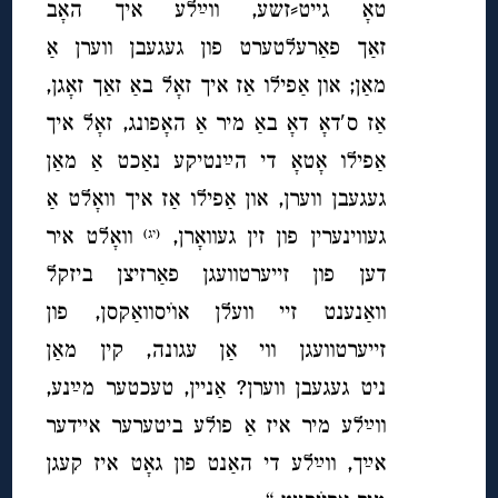
טאָ גייט⸗זשע, ווײַלע איך האָב
זאַך פאַרעלטערט פון געגעבן ווערן אַ
מאַן; און אַפילו אַז איך זאָל באַ זאַך זאָגן,
אַז ס′דאָ דאָ באַ מיר אַ האָפונג, זאָל איך
אַפילו אָטאָ די הײַנטיקע נאַכט אַ מאַן
געגעבן ווערן, און אַפילו אַז איך וואָלט אַ
געווינערין פון זין געוואָרן,
וואָלט איר
(יג)
דען פון זייערטוועגן פאַרזיצן ביזקל
וואַנענט זיי וועלן אוׂיסוואַקסן, פון
זייערטוועגן ווי אַן עגונה, קין מאַן
ניט געגעבן ווערן? אַניין, טעכטער מײַנע,
וו
ײַלע מיר איז אַ פולע ביטערער איידער
אײַך, ווײַלע די האַנט פון גאָט איז קעגן