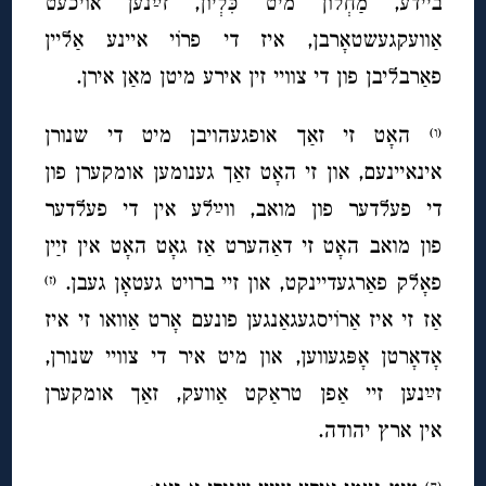
ביידע, מַחְלוֹן מיט כִּלְיוֹן, זײַנען אויכעט
אַוועקגעשטאָרבן, איז די פרוֹי איינע אַליין
פאַרבליבן פון די צוויי זין אירע מיטן מאַן אירן.
האָט זי זאַך אופגעהויבן מיט די שנורן
(ו)
אינאיינעם, און זי האָט זאַך גענומען אומקערן פון
די פעלדער פון מואב, ווײַלע אין די פעלדער
פון מואב האָט זי דאַהערט אַז גאָט האָט אין זײַן
פאָלק פאַרגעדיינקט, און זיי ברויט געטאָן געבן.
(ז)
אַז זי איז אַרוֹיסגעגאַנגען פונעם אָרט אַוואו זי איז
אָדאָרטן אָפּגעווען, און מיט איר די צוויי שנורן,
זײַנען זיי אַפן טראַקט אַוועק, זאַך אומקערן
אין ארץ יהודה.
(ח)