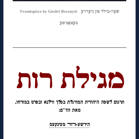
שער⸗בילד פון גיעדרע
Frontispiece by Giedrė Beconytė
בעצאָניטע
◊
◊
מגילת רות
◊
תרגום לשפה היהודית המורגלת בפלך ווילנא ובפרט במזרחו,
מאת הד″ם:
הירשע⸗ﬢוﬢ מעינקעס
◊