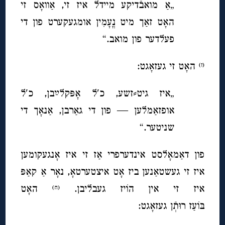
„אַ מואבֿדיקע מיידל איז זי, אַוואָס זי
האָט זאַך מיט נֳעָמִין אומגעקערט פון די
פעלדער פון מואב.“
האָט זי געזאָגט:
(ז)
„איז גיט⸗זשע, כ′ל אָפּקלײַבן, כ′ל
אופזאַמלען — פון די גאַרבן, אַנאָך די
שניטער.“
פון דאַמאָלסט אינדערפרי אַז זי איז אָנגעקומען
איז זי געשטאַנען ביז אָט איצטערטאָ, נאָר אַ קאַפּ
איז זי אין הוֹיז געבליבן.
האָט
(ח)
בּוֹעַז רוּ
תְֿן געזאָגט: