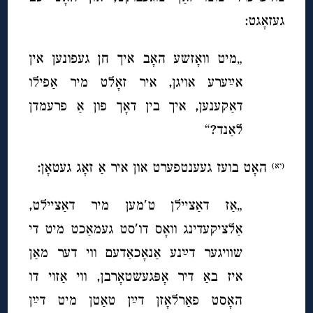
געזאָגט:
„מיט וואָזשע האָב איך חן געפונען אין
אײַערע אויגן, איר זאָלט מיר אַפילו
דאַקענען, איך בין דאָך פון אַ פרעמדן
לאַנד?“
האָט בועז געענטפערט און איר אַ זאָג געטאָן:
(יא)
„אַז דאַציילן ט′מען מיר דאַציילט,
אַלציקעדינג וואָס דו′סט געמאַכט מיט די
שוויגער דײַנע אַנאָכאַדעם ווי דער מאַן
איז באַ דיר אָפּגעשטאָרבן, ווי אַזוי דו
האָסט פאַרלאָזן דײַן טאַטן מיט דײַן