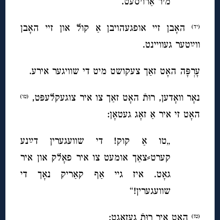
מיר אַרוׂיסעט.“
האָבן זיי אופגעהויבן אַ קול און זיי האָבן
(יד)
ווײַטער געוויינט.
עָרְפָּה האָט זאַך צעקושט מיט די שוויגער אירע.
נאָר וואָדען, רוּ
תֿ האָט זאַך צו איר צוגעקלעפּט,
(טו)
האָט זי איר אַ זאָג געטאָן:
„טו אַ קוק! די שוועגערין דײַ
נע
קערט⸗צאַך אומעט צו איר פאָלק און איר
גאָט. איז גיי אַף קאַריק נאָך די
שוועגערין!
“
האָט איר רוּ
תֿ געזאָגט:
(טז)