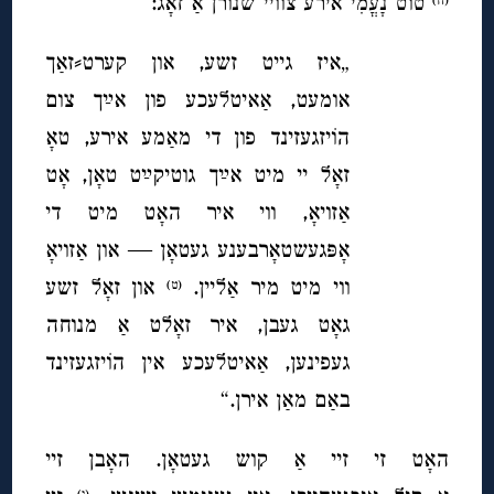
טוט נָעֳמִי אירע צוויי שנורן אַ זאָג:
„איז גייט זשע, און קערט⸗זאַך
אומעט, אַאיטלעכע פון אײַך צום
הוֹיזגעזינד פון די מאַמע אירע, טאָ
זאָל יי מיט אײַך גוטיקײַט טאָן, אָט
אַזויאָ, ווי איר האָט מיט די
אָפּגעשטאָרבענע געטאָן — און אַזויאָ
ווי מיט מיר אַליין.
און זאָל זשע
(ט)
גאָט געבן, איר זאָלט אַ מנוחה
געפינען, אַאיטלעכע אין הוֹיזגעזינד
באַם מאַן אירן.“
האָט זי זיי אַ קוש געטאָן. האָבן זיי
(י)