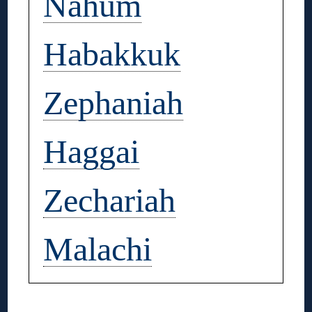
Nahum
Habakkuk
Zephaniah
Haggai
Zechariah
Malachi