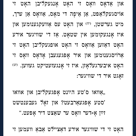
און אַדאָס וואָס זי האָט אָנגעקליבן האָט זי
אוֹיסגעקלאַפּט, אַן אֵיפָה די מאָס, אַוואָס אַן ערך,
מיט גערשטן,
און האָט עס אַוועקגענומען און
(יח)
איז אָנגעקומען אין שטאָט. אַז די שוויגער אירע
האָט דאַזען אַוואָס זי האָט אופגעקליבן האָט זי
אַרוֹיסגענומען און איר אָפּגעגעבן אָדאָס וואָס זי
האָט איבערגעלאָזן, איז זי אָנגעזעטיקט געווען.
(יט)
זאָגט איר די שוויגער:
„אַוואו ס′טע הײַנט אָפּגעקליבן און אוואו
′סטע אָפּגעאַרבעט? און זאָל געבענטשט
זײַן אָ⸗דער וואָס ער שאַצט דיר אָפּעט.“
האָט זי די שוויגער אירע דאַציילט אַבאַ וועמען זי