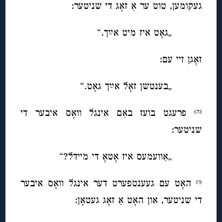
געקומען, טוט ער אַ זאָג די שניטער:
„גאָט איז מיט אײַך.“
זאָגן זיי עם:
„בענטשן זאָל אײַך גאָט.“
פרעגט בועז באַם אינגל וואָס איבער די
(ה)
שניטער:
„אַוועמעס איז אָטאָ די מיידל?“
האָט עם געענטפערט דער אינגל וואָס איבער
(ו)
די שניטער, און האָט אַ זאָג געטאָן: