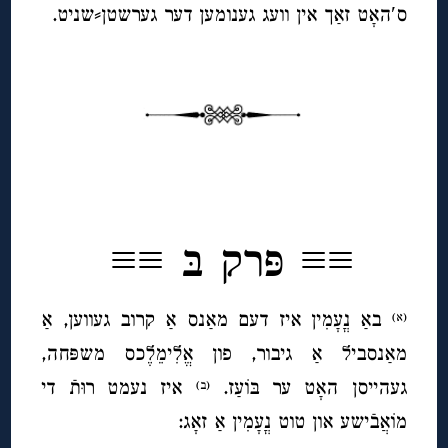
ס′האָט זאַך אין וועג גענומען דער גערשטן⸗שניט.
◊
◊
≡≡ פּרק בּ ≡≡
באַ נֳעָמִין איז דעם מאַנס אַ קרוב געווען, אַ
(א)
מאַנסביל אַ גיבור, פון אֱלִימֵלֶכס משפּחה,
געהייסן האָט ער בּוֹעַז.
איז נעמט רוּתֿ די
(ב)
מוֹאֲבֿישע
און טוט נֳעָמִין אַ זאָג: