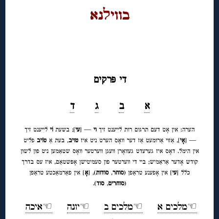
בוויﬥנא
◊
◊
די פּרקים
א
ב
ג
ד
הערה: אין אָט דעם תרגום רות לייענט זיך
וי
— [
עי
]; בשעת
וֹי
לייענט זיך
— [
אָי
], אַזוי אַרומעט אַז דער וואָס הערט ניט איז
טויב
, בעת אַ
טוֹיב
פליט
אין הימל. דאָס איז גערעדט געוואָרן וועגן ווערטער וואָס שטאַמען ניט פון לשון
קודש אָדער אַראַמיש; ביי די ווערטער פון סעמיטישן אָפּשטאַם, איז עס בדרך
כלל [
עי
] אין אָפענע טראַפן (
סוחר
,
סודות
), [
אָ
] אין פאַרמאַכטע טראַפן
(
סוחרים
,
סוד
).
☜מלכים א
☜מלכים ב
☜יונה
☜איכה