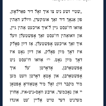
„שטיי זשע ניט צו איך זאָל דיר פאַרלאָזן,
פון אַנאָך דיר זאַך אומקערן, ווײַלע דאַהין
אַוואו דו′עסט גיין ל′איך אויכעט אַהין גיין,
און וואואַהין דו′עסט זאַך אָפּשטעלן וועל
איך זאַך אויכעט אָפּשטעלן. אַז דײַן פאָלק
איז דאָך מײַן פאָלק, און דײַן גאָט איז
דאָך מײַן גאָט.
אַוואו דו′עסט ניט
(יז)
אָפּשטאַרבן, אָדאָרטן ′על איך
אָפּשטאַרבן, און אָטאָ דאָרטן וועט מען
מיר מקבר זײַן; זאָל מיר אָטאַזויאָ אָפּטאָן
יי און נאָכמער, אויבע וואָס⸗ניט⸗איז, אַחוץ
מערניט דער טויט אַליין ′עט אונדז