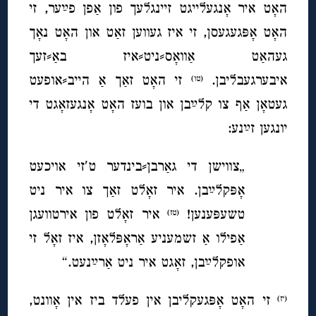
האָט איר אָנגעלייגט זיינגלעך פון אַפן פײַער, זי
האָט אָפּגעגעסן, זי איז געווען זאַט און האָט נאָך
געהאַט אַוואָס⸗ניט⸗איז באַ⸗זעך
איבערגעבליבן.
זי האָט זאַך אַ הייב⸗אופעט
(טו)
געטאָן אַף צו קלײַבן און בועז האָט אָנגעזאָגט די
יונגען זײַנע:
„צווישן די גאַרבן⸗בינדער ט′זי אויכעט
אָפּקלײַבן. איר זאָלט זאַך צו איר ניט
טשעפּענען!
איר זאָלט פון אירטוועגן
(טז)
אַפילו אַ זשמעניע אַראָפּלאָזן, איז זאָל זי
אופקלײַבן, זאָגט איר ניט אַרײַנעט.“
זי האָט אָפּגעקליבן אין פעלד ביז אין אָוונט,
(יז)