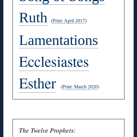
Ruth
(
Print: April 2017
)
Lamentations
Ecclesiastes
Esther
(
Print: March 2020
)
◊
The Twelve Prophets: