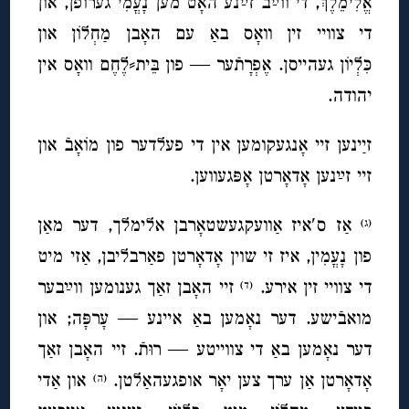
אֱלִימֵלֶךְ, די ווײַב זײַנע האָט מען נָעֳמִי גערופן, און
די צוויי זין וואָס באַ עם האָבן מַחְלוֹן און
כִּלְיוֹן געהייסן. אֶפְרָתֿער — פון בֵּית⸗לֶחֶם וואָס אין
יהודה.
זײַנען זיי אָנגעקומען אין די פעלדער פון מוֹאָ
בֿ
און
זיי זײַנען אָדאָרטן אָפּגעווען.
אַז ס′איז אַוועקגעשטאָרבן אלימלך, דער מאַן
(ג)
פון נָעֳמִין, איז זי שוין אָדאָרטן פאַרבליבן, אַזי מיט
די צוויי זין אירע.
זיי האָבן זאַך גענומען ווײַבער
(ד)
מואבֿישע. דער נאָמען באַ איינע — עָרפָּה; און
דער נאָמען באַ די צווייטע — רוּתֿ. זיי האָבן זאַך
אָדאָרטן אַן ערך צען יאָר אופגעהאַלטן.
און אַדי
(ה)