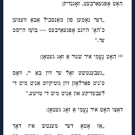
האָט אָפּגעאַרבעט, זאָגנדיק:
„דער נאָמען פון מאַנסביל אַבאַ וועמען
כ′האָ′ הײַנט אָפּגעאַרבעט — בּוׂעַז הייסט
ער.“
האָט נָעֳמִי איר שנור אַ זאָג געטאָן:
(כ)
„געבענטשט זאָל ער זײַן באַ יי, וואָס
ט′ניט פאַרלאָזן זײַן גוטיקײַט אַניט מיט די
לעבעדיקע און אַניט מיט די טויטע.“
דאַצו האָט איר נָעֳמִי אַ זאָג געטאָן:
„אַז אָטאָ דער מענטש איז דאָך