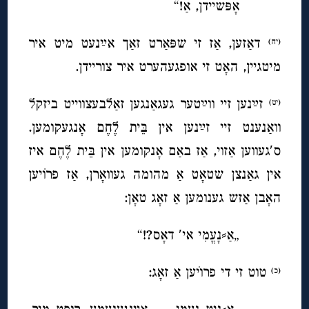
אָפּשיידן, אַ!“
דאַזען, אַז זי שפּאַרט זאַך אײַנעט מיט איר
(יח)
מיטגיין, האָט זי אופגעהערט איר צוריידן.
זײַנען זיי ווײַטער געגאַנגען זאַלבעצווייט ביזקל
(יט)
וואַנענט זיי זײַנען אין בֵּית לֶחֶם אָנגעקומען.
ס′געווען אַזוי, אַז באַם אָנקומען אין בֵּית לֶחֶם איז
אין גאַנצן שטאָט אַ מהומה געוואָרן, אַז פרוֹיען
האָבן אַזש גענומען אַ זאָג טאָן:
„אַ⸗נָעֳמִי אי′ דאָס?!“
טוט זי די פרוׁיען אַ זאָג:
(כ)