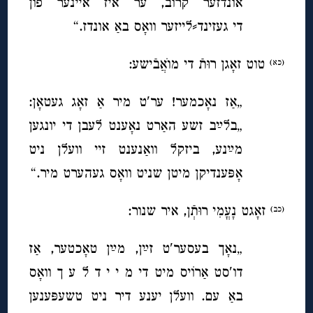
אונדזער קרוב, ער איז איינער פון
די געזינד⸗לייזער וואָס באַ אונדז.“
טוט זאָגן רוּתֿ די מוׂאֲבֿישע:
(כא)
„אַז נאָכמער! ער′ט מיר אַ זאָג געטאָן:
„בלײַב זשע האַרט נאָענט לעבן די יונגען
מײַנע, ביזקל וואַנענט זיי וועלן ניט
אָפּענדיקן מיטן שניט וואָס געהערט מיר.“
זאָגט נָעֳמִי רוּתְֿן, איר שנור:
(כב)
„נאָך בעסער′ט זײַן, מײַן טאָכטער, אַז
דו′סט אַרוֹיס מיט די מ י י ד ל ע ך וואָס
באַ עם. וועלן יענע דיר ניט טשעפּענען