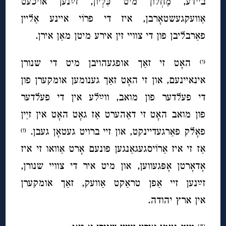
ביידע, מַחְלוֹן מיט כִּלְיוֹן, זײַנען אויכעט
אַוועקגעשטאָרבן, איז די פרוֹי איינע אַליין
פאַרבליבן פון די צוויי זין אירע מיטן מאַן אירן.
האָט זי זאַך אופגעהויבן מיט די שנורן
(ו)
אינאיינעם, און זי האָט זאַך גענומען אומקערן פון
די פעלדער פון מואב, ווײַלע אין די פעלדער
פון מואב האָט זי דאַהערט אַז גאָט האָט אין זײַן
פאָלק פאַרגעדיינקט, און זיי ברויט געטאָן געבן.
(ז)
אַז זי איז אַרוֹיסגעגאַנגען פונעם אָרט אַוואו זי איז
אָדאָרטן אָפּגעווען, און מיט איר די צוויי שנורן,
זײַנען זיי אַפן טראַקט אַוועק, זאַך אומקערן
אין ארץ יהודה.
(ח)