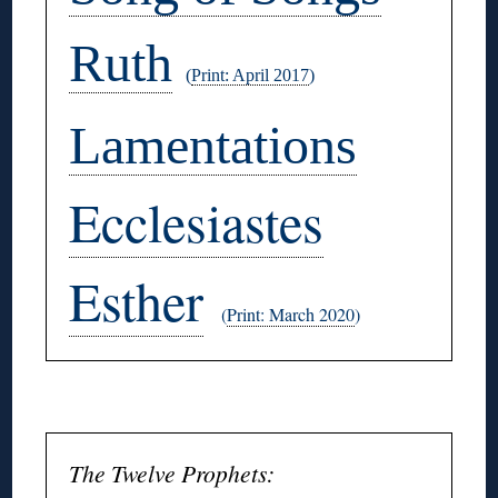
Ruth
(
Print: April 2017
)
Lamentations
Ecclesiastes
Esther
(
Print: March 2020
)
◊
The Twelve Prophets: