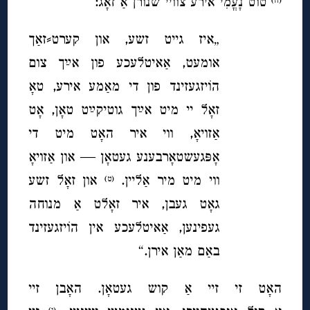
טוט נָעֳמִי אירע צוויי שנורן אַ זאָג:
„איז גייט זשע, און קערט⸗זאַך
אומעט, אַאיטלעכע פון אײַך צום
הוֹיזגעזינד פון די מאַמע אירע, טאָ
זאָל יי מיט אײַך גוטיקײַט טאָן, אָט
אַזויאָ, ווי איר האָט מיט די
אָפּגעשטאָרבענע געטאָן — און אַזויאָ
ווי מיט מיר אַליין.
און זאָל זשע
(ט)
גאָט געבן, איר זאָלט אַ מנוחה
געפינען, אַאיטלעכע אין הוֹיזגעזינד
באַם מאַן אירן.“
האָט זי זיי אַ קוש געטאָן. האָבן זיי
(י)