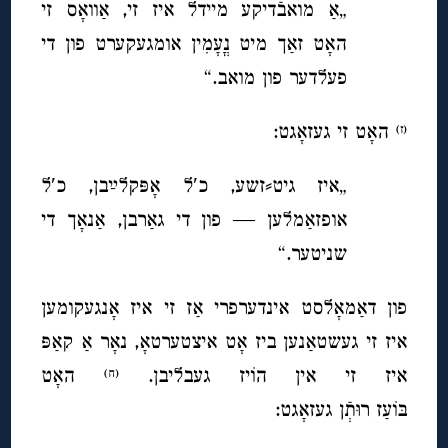
„אַ מואבֿדיקע מיידל איז זי, אַוואָס זי
האָט זאַך מיט נֳעָמִין אומגעקערט פון די
פעלדער פון מואב.“
האָט זי געזאָגט:
(ז)
„איז גיט⸗זשע, כ′ל אָפּקלײַבן, כ′ל
אופזאַמלען — פון די גאַרבן, אַנאָך די
שניטער.“
פון דאַמאָלסט אינדערפרי אַז זי איז אָנגעקומען
איז זי געשטאַנען ביז אָט איצטערטאָ, נאָר אַ קאַפּ
איז זי אין הוֹיז געבליבן.
האָט
(ח)
בּוֹעַז רוּ
תְֿן געזאָגט: