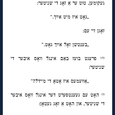
געקומען, טוט ער אַ זאָג די שניטער:
„גאָט איז מיט אײַך.“
זאָגן זיי עם:
„בענטשן זאָל אײַך גאָט.“
פרעגט בועז באַם אינגל וואָס איבער די
(ה)
שניטער:
„אַוועמעס איז אָטאָ די מיידל?“
האָט עם געענטפערט דער אינגל וואָס איבער
(ו)
די שניטער, און האָט אַ זאָג געטאָן: