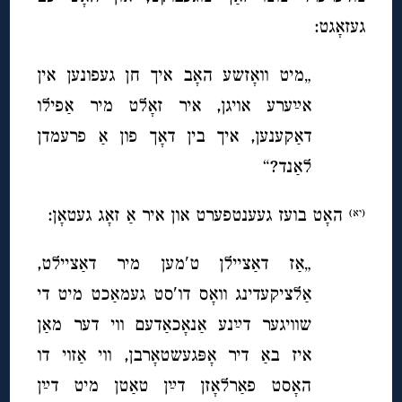
געזאָגט:
„מיט וואָזשע האָב איך חן געפונען אין
אײַערע אויגן, איר זאָלט מיר אַפילו
דאַקענען, איך בין דאָך פון אַ פרעמדן
לאַנד?“
האָט בועז געענטפערט און איר אַ זאָג געטאָן:
(יא)
„אַז דאַציילן ט′מען מיר דאַציילט,
אַלציקעדינג וואָס דו′סט געמאַכט מיט די
שוויגער דײַנע אַנאָכאַדעם ווי דער מאַן
איז באַ דיר אָפּגעשטאָרבן, ווי אַזוי דו
האָסט פאַרלאָזן דײַן טאַטן מיט דײַן