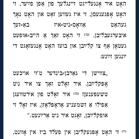
האָט איר אָנגעלייגט זיינגלעך פון אַפן פײַער, זי
האָט אָפּגעגעסן, זי איז געווען זאַט און האָט נאָך
געהאַט אַוואָס⸗ניט⸗איז באַ⸗זעך
איבערגעבליבן.
זי האָט זאַך אַ הייב⸗אופעט
(טו)
געטאָן אַף צו קלײַבן און בועז האָט אָנגעזאָגט די
יונגען זײַנע:
„צווישן די גאַרבן⸗בינדער ט′זי אויכעט
אָפּקלײַבן. איר זאָלט זאַך צו איר ניט
טשעפּענען!
איר זאָלט פון אירטוועגן
(טז)
אַפילו אַ זשמעניע אַראָפּלאָזן, איז זאָל זי
אופקלײַבן, זאָגט איר ניט אַרײַנעט.“
זי האָט אָפּגעקליבן אין פעלד ביז אין אָוונט,
(יז)