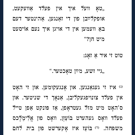
„טאָ וועל איך אין פעלד אַוועקעט,
אופקלײַבן פון די זאַנגען, אַהינטער דעם
באַ וועמען אין די אויגן איך נעם א
וֹי
סעט
מיט חן?“
טוט זי איר אַ זאָג:
„גיי זשע, מײַן טאָכטער.“
איז זי געגאַנגען. און אָנגעקומען. און זי האָט
(ג)
אין פעלד צונויפגעקליבן, אַנאָך די שניטער. און
ס′האָט מיט מזל געטראָפן, אַז פּונקט אַפן טייל
פעלד וואָס געהערט בּוֹעַזְן, וואָס פון אֱלִימֵלֶכס
משפּחה.
בּוֹעַז איז אָקערשט פון בית לחם
(ד)