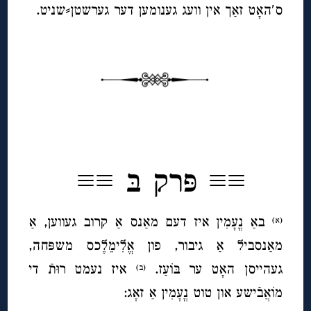
ס′האָט זאַך אין וועג גענומען דער גערשטן⸗שניט.
◊
◊
≡≡ פּרק בּ ≡≡
באַ נֳעָמִין איז דעם מאַנס אַ קרוב געווען, אַ
(א)
מאַנסביל אַ גיבור, פון אֱלִימֵלֶכס משפּחה,
געהייסן האָט ער בּוֹעַז.
איז נעמט רוּתֿ די
(ב)
מוֹאֲבֿישע
און טוט נֳעָמִין אַ זאָג: