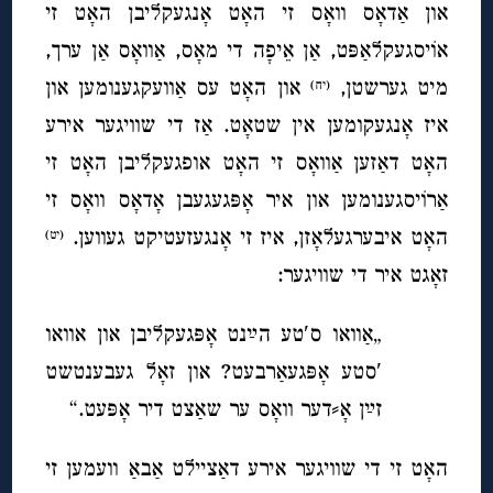
און אַדאָס וואָס זי האָט אָנגעקליבן האָט זי
אוֹיסגעקלאַפּט, אַן אֵיפָה די מאָס, אַוואָס אַן ערך,
מיט גערשטן,
און האָט עס אַוועקגענומען און
(יח)
איז אָנגעקומען אין שטאָט. אַז די שוויגער אירע
האָט דאַזען אַוואָס זי האָט אופגעקליבן האָט זי
אַרוֹיסגענומען און איר אָפּגעגעבן אָדאָס וואָס זי
האָט איבערגעלאָזן, איז זי אָנגעזעטיקט געווען.
(יט)
זאָגט איר די שוויגער:
„אַוואו ס′טע הײַנט אָפּגעקליבן און אוואו
′סטע אָפּגעאַרבעט? און זאָל געבענטשט
זײַן אָ⸗דער וואָס ער שאַצט דיר אָפּעט.“
האָט זי די שוויגער אירע דאַציילט אַבאַ וועמען זי