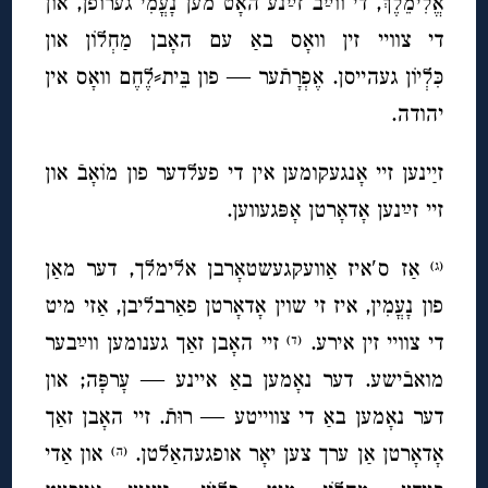
אֱלִימֵלֶךְ, די ווײַב זײַנע האָט מען נָעֳמִי גערופן, און
די צוויי זין וואָס באַ עם האָבן מַחְלוֹן און
כִּלְיוֹן געהייסן. אֶפְרָתֿער — פון בֵּית⸗לֶחֶם וואָס אין
יהודה.
זײַנען זיי אָנגעקומען אין די פעלדער פון מוֹאָ
בֿ
און
זיי זײַנען אָדאָרטן אָפּגעווען.
אַז ס′איז אַוועקגעשטאָרבן אלימלך, דער מאַן
(ג)
פון נָעֳמִין, איז זי שוין אָדאָרטן פאַרבליבן, אַזי מיט
די צוויי זין אירע.
זיי האָבן זאַך גענומען ווײַבער
(ד)
מואבֿישע. דער נאָמען באַ איינע — עָרפָּה; און
דער נאָמען באַ די צווייטע — רוּתֿ. זיי האָבן זאַך
אָדאָרטן אַן ערך צען יאָר אופגעהאַלטן.
און אַדי
(ה)