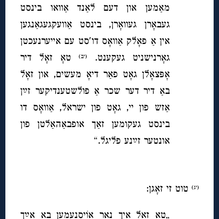
מאַמען און דעם לאַנד אַוואו בינסט
געבאָרן געוואָרן, בינסט אַוועקגעגאַנגען
אין אַ פאָלק אַוואָס דו′סט עם אייערנעכטן
גאָרנישניט געקענט.
טאָ זאָל דיר
(יב)
אָפּצאָלן גאָט פאַר דיאָ מעשים, און זאָל
באַ דיר דער שכר אַ פולשטענדיקער זײַן
אַזש פון יי, גאָט פון ישראל, אַוואָס דו
בינסט געקומען זאַך אופבאַהאַלטן פון
אונטער זײַנע פליגל.“
טוט זי זאָגן:
(יג)
„טאָ זאָל איך נאָר אוֹיסנעמען באַ אײַך