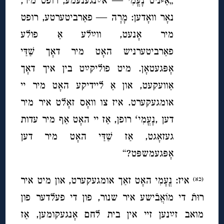
„אַ⸗ניט נָעֳמִי — אײַנגענעמע, רופט מיר,
נאָר וואָדען: מָרָה — פאַרביטערטע, רופט
מיר אָנעט, ווײַלע אַ פולע
פאַרביטערניש האָט מיר דאָך שַׁדַּי
אָפּגעטאָן. מיט פוליקײַט בין איך דאָך
אַוועקעט, און אַ ליידיקע האָט מיר יי
אומגעקערט. איז צו וואָס זאָלט איר מיר
דען ,נָעֳמִיʻ רופן, אַז יי האָט אַף מיר עדות
געזאָגט, אַז שַׁדַּי האָט מיר דען
אָפּגעמשפּט?“
איז: נֳעָמִי האָט זאַך אומגעקערט, און מיט איר
(כא)
רוּתֿ די מוֹאֲבֿישע
איר שנור, פון די פעלדער פון
מואב זײַנען זיי אין בית לחם אָנגעקומען, אַז