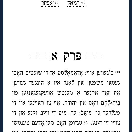
☜דניאל
☜אסתר
◊
◊
≡≡ פּרק א ≡≡
ס′געווען אַזוי: אָדאַמאָלסט אַז די שופטים האָבן
(א)
געטאָן משפּטן, אין לאַנד איז אַ הונגער געווען,
איז זאַך איינער אַ מענטש אַוועקגעגאַנגען פון
בֵּית⸗לֶחֶם וואָס אין יהודה, אַף צו וואוינען אין די
פעלדער פון מוֹאָבֿ: ער, מיט די ווײַב זײַנע און די
צוויי זין זײַנע.
גערופן האָט מען אָדעם מענטשן
(ב)