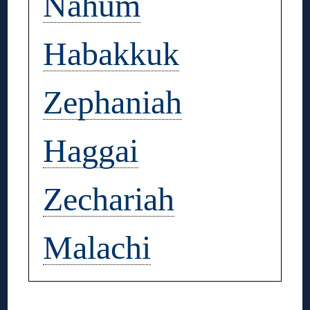
Nahum
Habakkuk
Zephaniah
Haggai
Zechariah
Malachi