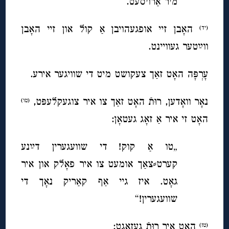
מיר אַרוׂיסעט.“
האָבן זיי אופגעהויבן אַ קול און זיי האָבן
(יד)
ווײַטער געוויינט.
עָרְפָּה האָט זאַך צעקושט מיט די שוויגער אירע.
נאָר וואָדען, רוּ
תֿ האָט זאַך צו איר צוגעקלעפּט,
(טו)
האָט זי איר אַ זאָג געטאָן:
„טו אַ קוק! די שוועגערין דײַ
נע
קערט⸗צאַך אומעט צו איר פאָלק און איר
גאָט. איז גיי אַף קאַריק נאָך די
שוועגערין!
“
האָט איר רוּ
תֿ געזאָגט:
(טז)