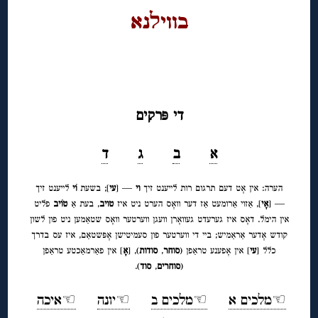
בוויﬥנא
◊
◊
די פּרקים
א
ב
ג
ד
הערה: אין אָט דעם תרגום רות לייענט זיך
וי
— [
עי
]; בשעת
וֹי
לייענט זיך
— [
אָי
], אַזוי אַרומעט אַז דער וואָס הערט ניט איז
טויב
, בעת אַ
טוֹיב
פליט
אין הימל. דאָס איז גערעדט געוואָרן וועגן ווערטער וואָס שטאַמען ניט פון לשון
קודש אָדער אַראַמיש; ביי די ווערטער פון סעמיטישן אָפּשטאַם, איז עס בדרך
כלל [
עי
] אין אָפענע טראַפן (
סוחר
,
סודות
), [
אָ
] אין פאַרמאַכטע טראַפן
(
סוחרים
,
סוד
).
☜מלכים א
☜מלכים ב
☜יונה
☜איכה