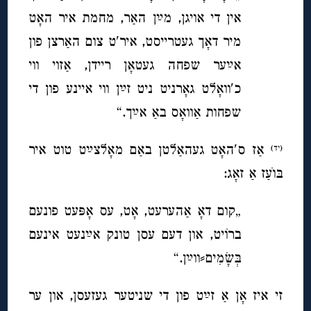
אין די אויגן, מײַן האַר, מחמת איר האָט
מיר דאָך געטרייסט, איר′ט צום האַרצן פון
אײַער שפחה געטאָן ריידן, אַזוי ווי
כ′וואָלט גאָרניט ניט זײַן ווי איינע פון די
שפחות אַוואָס באַ אײַך.“
אַז ס′האָט געהאַלטן באַם מאָלצײַט טוט איר
(יד)
בּוׂעַז אַ זאָג:
„קום דאָ אַהערעט, אָט, עס אָפּעט פונעם
ברוֹיט, און דעם עסן טונק אײַנעט אינעם
בְּשָׂמִים⸗ווײַן.“
זי איז אָן אַ זײַט פון די שניטער געזעסן, און ער