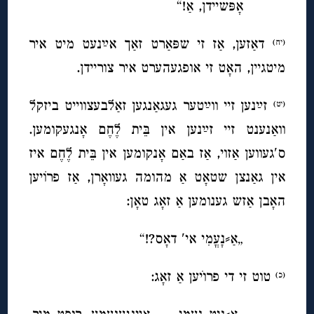
אָפּשיידן, אַ!“
דאַזען, אַז זי שפּאַרט זאַך אײַנעט מיט איר
(יח)
מיטגיין, האָט זי אופגעהערט איר צוריידן.
זײַנען זיי ווײַטער געגאַנגען זאַלבעצווייט ביזקל
(יט)
וואַנענט זיי זײַנען אין בֵּית לֶחֶם אָנגעקומען.
ס′געווען אַזוי, אַז באַם אָנקומען אין בֵּית לֶחֶם איז
אין גאַנצן שטאָט אַ מהומה געוואָרן, אַז פרוֹיען
האָבן אַזש גענומען אַ זאָג טאָן:
„אַ⸗נָעֳמִי אי′ דאָס?!“
טוט זי די פרוׁיען אַ זאָג:
(כ)