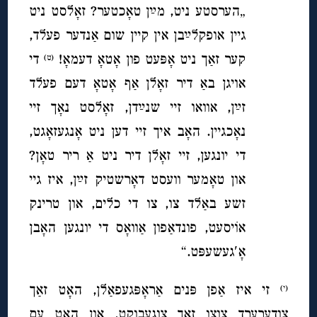
„הערסטע ניט, מײַן טאָכטער? זאָלסט ניט
גיין אופקלײַבן אין קיין שום אַנדער פעלד,
קער זאַך ניט אָפּעט פון אָטאָ דעמאָ!
די
(ט)
אויגן באַ דיר זאָלן אַף אָטאָ דעם פעלד
זײַן, אוואו זיי שנײַדן, זאָלסט נאָך זיי
נאָכגיין. האָב איך זיי דען ניט אָנגעזאָגט,
די יונגען, זיי זאָלן דיר ניט אַ ריר טאָן?
און טאָמער וועסט דאָרשטיק זײַן, איז גיי
זשע באַלד צו, צו די כלים, און טרינק
אוֹיסעט, פונדאַפון אַוואָס די יונגען האָבן
אָ′געשעפּט.“
זי איז אַפן פּנים אַראָפּגעפאַלן, האָט זאַך
(י)
צודערערד צוצו זאַך צוגעבוקט, און האָט עם