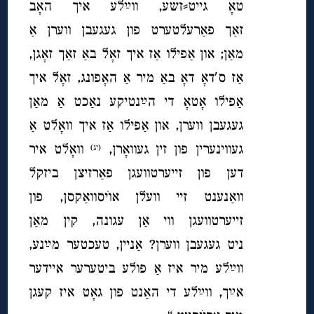
טאָ גייט⸗זשע, ווײַלע איך האָב
זאַך פאַרעלטערט פון געגעבן ווערן אַ
מאַן; און אַפילו אַז איך זאָל באַ זאַך זאָגן,
אַז ס′דאָ דאָ באַ מיר אַ האָפונג, זאָל איך
אַפילו אָטאָ די הײַנטיקע נאַכט אַ מאַן
געגעבן ווערן, און אַפילו אַז איך וואָלט אַ
געווינערין פון זין געוואָרן,
וואָלט איר
(יג)
דען פון זייערטוועגן פאַרזיצן ביזקל
וואַנענט זיי וועלן אוׂיסוואַקסן, פון
זייערטוועגן ווי אַן עגונה, קין מאַן
ניט געגעבן ווערן? אַניין, טעכטער מײַנע,
וו
ײַלע מיר איז אַ פולע ביטערער איידער
אײַך, ווײַלע די האַנט פון גאָט איז קעגן