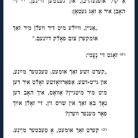
אַ קול אופגעהויבן, און גענומען וויינען,
זיי
האָבן איר אַ זאָג געטאָן:
„אַניין, ווײַלע מיט דיר וועלן מיר זאַך
אומקערן צום פאָלק דײַ
נעם
.“
זאָגט זיי נָעֳמִי:
(יא)
„קערט זשע זאַך אומעט, טעכטער מײַנע,
און גייט⸗זשע. אַפאַרוואָזשע זאָלט איר דען
מיט מיר מיטגיין? אַוואָס, איך האָב דען
נאָך באַ זאַך אין שויס זין, זיי זאָלן אײַך
פאַר מענער ווערן?
קערט זאַך אומעט, אָ טעכטער מײַנע.
(יב)