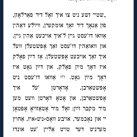
„שטיי זשע ניט צו איך זאָל דיר פאַרלאָזן,
פון אַנאָך דיר זאַך אומקערן, ווײַלע דאַהין
אַוואו דו′עסט גיין ל′איך אויכעט אַהין גיין,
און וואואַהין דו′עסט זאַך אָפּשטעלן וועל
איך זאַך אויכעט אָפּשטעלן. אַז דײַן פאָלק
איז דאָך מײַן פאָלק, און דײַן גאָט איז
דאָך מײַן גאָט.
אַוואו דו′עסט ניט
(יז)
אָפּשטאַרבן, אָדאָרטן ′על איך
אָפּשטאַרבן, און אָטאָ דאָרטן וועט מען
מיר מקבר זײַן; זאָל מיר אָטאַזויאָ אָפּטאָן
יי און נאָכמער, אויבע וואָס⸗ניט⸗איז, אַחוץ
מערניט דער טויט אַליין ′עט אונדז