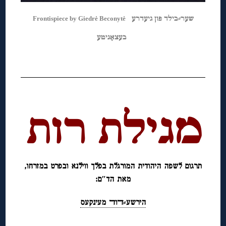
שער⸗בילד פון גיעדרע
Frontispiece by Giedrė Beconytė
בעצאָניטע
◊
◊
מגילת רות
◊
תרגום לשפה היהודית המורגלת בפלך ווילנא ובפרט במזרחו,
מאת הד″ם:
הירשע⸗ﬢוﬢ מעינקעס
◊