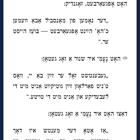
האָט אָפּגעאַרבעט, זאָגנדיק:
„דער נאָמען פון מאַנסביל אַבאַ וועמען
כ′האָ′ הײַנט אָפּגעאַרבעט — בּוׂעַז הייסט
ער.“
האָט נָעֳמִי איר שנור אַ זאָג געטאָן:
(כ)
„געבענטשט זאָל ער זײַן באַ יי, וואָס
ט′ניט פאַרלאָזן זײַן גוטיקײַט אַניט מיט די
לעבעדיקע און אַניט מיט די טויטע.“
דאַצו האָט איר נָעֳמִי אַ זאָג געטאָן:
„אַז אָטאָ דער מענטש איז דאָך