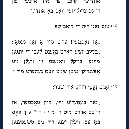
אונדזער קרוב, ער איז איינער פון
די געזינד⸗לייזער וואָס באַ אונדז.“
טוט זאָגן רוּתֿ די מוׂאֲבֿישע:
(כא)
„אַז נאָכמער! ער′ט מיר אַ זאָג געטאָן:
„בלײַב זשע האַרט נאָענט לעבן די יונגען
מײַנע, ביזקל וואַנענט זיי וועלן ניט
אָפּענדיקן מיטן שניט וואָס געהערט מיר.“
זאָגט נָעֳמִי רוּתְֿן, איר שנור:
(כב)
„נאָך בעסער′ט זײַן, מײַן טאָכטער, אַז
דו′סט אַרוֹיס מיט די מ י י ד ל ע ך וואָס
באַ עם. וועלן יענע דיר ניט טשעפּענען