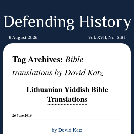
Defending History
9 August 2026
Vol. XVII, No. 6181
Tag Archives:
Bible
translations by Dovid Katz
Lithuanian Yiddish Bible
Translations
26 June 2016
by
Dovid Katz