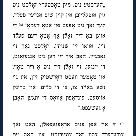
„הערסטע ניט, מײַן טאָכטער? זאָלסט ניט
גיין אופקלײַבן אין קיין שום אַנדער פעלד,
קער זאַך ניט אָפּעט פון אָטאָ דעמאָ!
די
(ט)
אויגן באַ דיר זאָלן אַף אָטאָ דעם פעלד
זײַן, אוואו זיי שנײַדן, זאָלסט נאָך זיי
נאָכגיין. האָב איך זיי דען ניט אָנגעזאָגט,
די יונגען, זיי זאָלן דיר ניט אַ ריר טאָן?
און טאָמער וועסט דאָרשטיק זײַן, איז גיי
זשע באַלד צו, צו די כלים, און טרינק
אוֹיסעט, פונדאַפון אַוואָס די יונגען האָבן
אָ′געשעפּט.“
זי איז אַפן פּנים אַראָפּגעפאַלן, האָט זאַך
(י)
צודערערד צוצו זאַך צוגעבוקט, און האָט עם