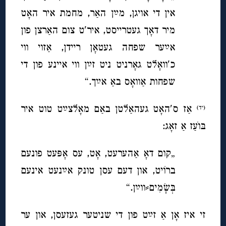
אין די אויגן, מײַן האַר, מחמת איר האָט
מיר דאָך געטרייסט, איר′ט צום האַרצן פון
אײַער שפחה געטאָן ריידן, אַזוי ווי
כ′וואָלט גאָרניט ניט זײַן ווי איינע פון די
שפחות אַוואָס באַ אײַך.“
אַז ס′האָט געהאַלטן באַם מאָלצײַט טוט איר
(יד)
בּוׂעַז אַ זאָג:
„קום דאָ אַהערעט, אָט, עס אָפּעט פונעם
ברוֹיט, און דעם עסן טונק אײַנעט אינעם
בְּשָׂמִים⸗ווײַן.“
זי איז אָן אַ זײַט פון די שניטער געזעסן, און ער