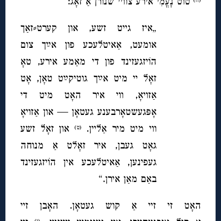
טוט נָעֳמִי אירע צוויי שנורן אַ זאָג:
„איז גייט זשע, און קערט⸗זאַך
אומעט, אַאיטלעכע פון אײַך צום
הוֹיזגעזינד פון די מאַמע אירע, טאָ
זאָל יי מיט אײַך גוטיקײַט טאָן, אָט
אַזויאָ, ווי איר האָט מיט די
אָפּגעשטאָרבענע געטאָן — און אַזויאָ
ווי מיט מיר אַליין.
און זאָל זשע
(ט)
גאָט געבן, איר זאָלט אַ מנוחה
געפינען, אַאיטלעכע אין הוֹיזגעזינד
באַם מאַן אירן.“
האָט זי זיי אַ קוש געטאָן. האָבן זיי
(י)