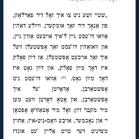
„שטיי זשע ניט צו איך זאָל דיר פאַרלאָזן,
פון אַנאָך דיר זאַך אומקערן, ווײַלע דאַהין
אַוואו דו′עסט גיין ל′איך אויכעט אַהין גיין,
און וואואַהין דו′עסט זאַך אָפּשטעלן וועל
איך זאַך אויכעט אָפּשטעלן. אַז דײַן פאָלק
איז דאָך מײַן פאָלק, און דײַן גאָט איז
דאָך מײַן גאָט.
אַוואו דו′עסט ניט
(יז)
אָפּשטאַרבן, אָדאָרטן ′על איך
אָפּשטאַרבן, און אָטאָ דאָרטן וועט מען
מיר מקבר זײַן; זאָל מיר אָטאַזויאָ אָפּטאָן
יי און נאָכמער, אויבע וואָס⸗ניט⸗איז, אַחוץ
מערניט דער טויט אַליין ′עט אונדז