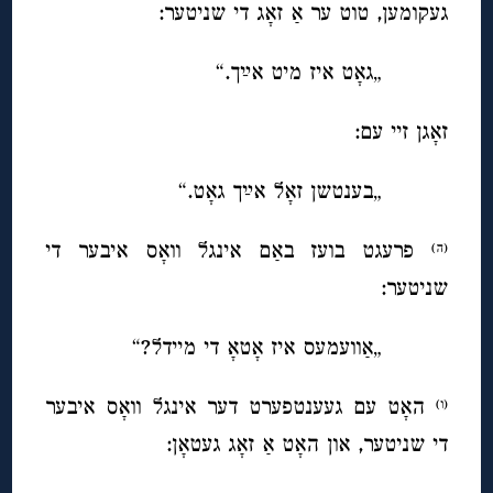
געקומען, טוט ער אַ זאָג די שניטער:
„גאָט איז מיט אײַך.“
זאָגן זיי עם:
„בענטשן זאָל אײַך גאָט.“
פרעגט בועז באַם אינגל וואָס איבער די
(ה)
שניטער:
„אַוועמעס איז אָטאָ די מיידל?“
האָט עם געענטפערט דער אינגל וואָס איבער
(ו)
די שניטער, און האָט אַ זאָג געטאָן: