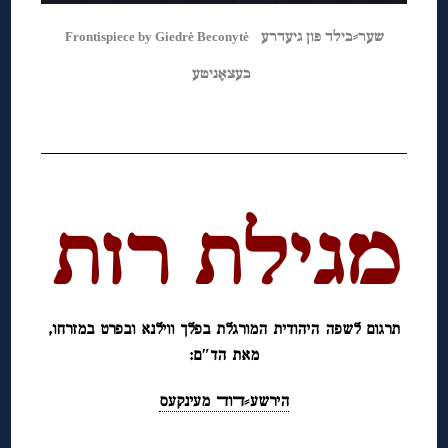
שער⸗בילד פון גיעדרע
Frontispiece by Giedrė Beconytė
בעצאָניטע
◊
◊
מגילת רות
◊
תרגום לשפה היהודית המורגלת בפלך ווילנא ובפרט במזרחו,
מאת הד″ם:
הירשע⸗ﬢוﬢ מעינקעס
◊