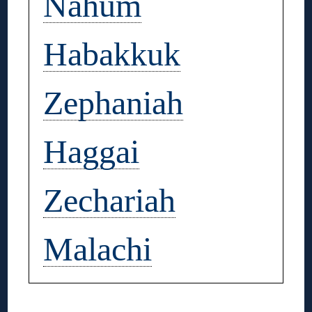
Nahum
Habakkuk
Zephaniah
Haggai
Zechariah
Malachi