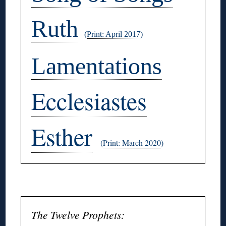
Ruth
(
Print: April 2017
)
Lamentations
Ecclesiastes
Esther
(
Print: March 2020
)
◊
The Twelve Prophets: