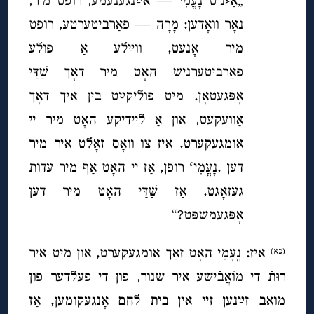
„אַ⸗ניט נָעֳמִי — אײַנגענעמע, רופט מיר,
נאָר וואָדען: מָרָה — פאַרביטערטע, רופט
מיר אָנעט, ווײַלע אַ פולע
פאַרביטערניש האָט מיר דאָך שַׁדַּי
אָפּגעטאָן. מיט פוליקײַט בין איך דאָך
אַוועקעט, און אַ ליידיקע האָט מיר יי
אומגעקערט. איז צו וואָס זאָלט איר מיר
דען ,נָעֳמִיʻ רופן, אַז יי האָט אַף מיר עדות
געזאָגט, אַז שַׁדַּי האָט מיר דען
אָפּגעמשפּט?“
איז: נֳעָמִי האָט זאַך אומגעקערט, און מיט איר
(כא)
רוּתֿ די מוֹאֲבֿישע
איר שנור, פון די פעלדער פון
מואב זײַנען זיי אין בית לחם אָנגעקומען, אַז