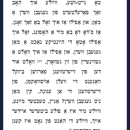
טאָ גייט⸗זשע, ווײַלע איך האָב
זאַך פאַרעלטערט פון געגעבן ווערן אַ
מאַן; און אַפילו אַז איך זאָל באַ זאַך זאָגן,
אַז ס′דאָ דאָ באַ מיר אַ האָפונג, זאָל איך
אַפילו אָטאָ די הײַנטיקע נאַכט אַ מאַן
געגעבן ווערן, און אַפילו אַז איך וואָלט אַ
געווינערין פון זין געוואָרן,
וואָלט איר
(יג)
דען פון זייערטוועגן פאַרזיצן ביזקל
וואַנענט זיי וועלן אוׂיסוואַקסן, פון
זייערטוועגן ווי אַן עגונה, קין מאַן
ניט געגעבן ווערן? אַניין, טעכטער מײַנע,
וו
ײַלע מיר איז אַ פולע ביטערער איידער
אײַך, ווײַלע די האַנט פון גאָט איז קעגן