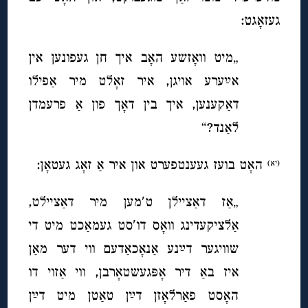
געזאָגט:
„מיט וואָזשע האָב איך חן געפונען אין
אײַערע אויגן, איר זאָלט מיר אַפילו
דאַקענען, איך בין דאָך פון אַ פרעמדן
לאַנד?“
האָט בועז געענטפערט און איר אַ זאָג געטאָן:
(יא)
„אַז דאַציילן ט′מען מיר דאַציילט,
אַלציקעדינג וואָס דו′סט געמאַכט מיט די
שוויגער דײַנע אַנאָכאַדעם ווי דער מאַן
איז באַ דיר אָפּגעשטאָרבן, ווי אַזוי דו
האָסט פאַרלאָזן דײַן טאַטן מיט דײַן