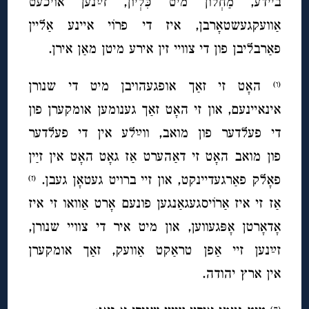
ביידע, מַחְלוֹן מיט כִּלְיוֹן, זײַנען אויכעט
אַוועקגעשטאָרבן, איז די פרוֹי איינע אַליין
פאַרבליבן פון די צוויי זין אירע מיטן מאַן אירן.
האָט זי זאַך אופגעהויבן מיט די שנורן
(ו)
אינאיינעם, און זי האָט זאַך גענומען אומקערן פון
די פעלדער פון מואב, ווײַלע אין די פעלדער
פון מואב האָט זי דאַהערט אַז גאָט האָט אין זײַן
פאָלק פאַרגעדיינקט, און זיי ברויט געטאָן געבן.
(ז)
אַז זי איז אַרוֹיסגעגאַנגען פונעם אָרט אַוואו זי איז
אָדאָרטן אָפּגעווען, און מיט איר די צוויי שנורן,
זײַנען זיי אַפן טראַקט אַוועק, זאַך אומקערן
אין ארץ יהודה.
(ח)