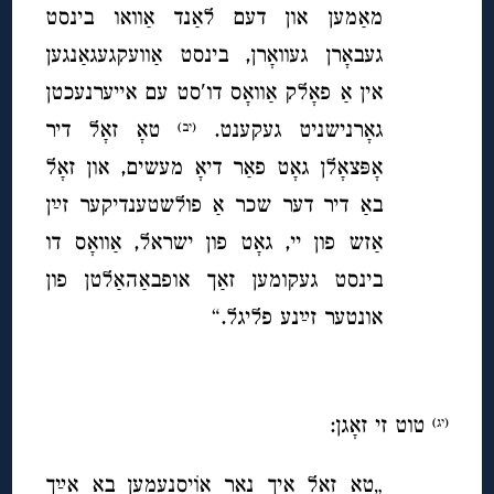
מאַמען און דעם לאַנד אַוואו בינסט
געבאָרן געוואָרן, בינסט אַוועקגעגאַנגען
אין אַ פאָלק אַוואָס דו′סט עם אייערנעכטן
גאָרנישניט געקענט.
טאָ זאָל דיר
(יב)
אָפּצאָלן גאָט פאַר דיאָ מעשים, און זאָל
באַ דיר דער שכר אַ פולשטענדיקער זײַן
אַזש פון יי, גאָט פון ישראל, אַוואָס דו
בינסט געקומען זאַך אופבאַהאַלטן פון
אונטער זײַנע פליגל.“
טוט זי זאָגן:
(יג)
„טאָ זאָל איך נאָר אוֹיסנעמען באַ אײַך