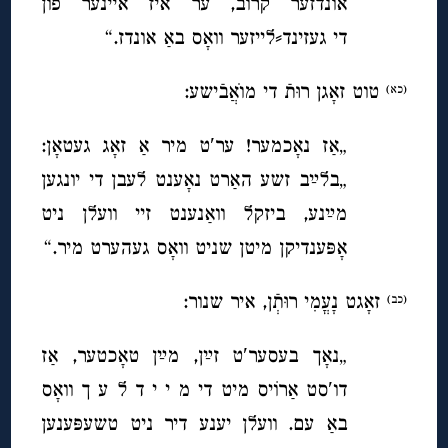
אונדזער קרוב, ער איז איינער פון
די געזינד⸗לייזער וואָס באַ אונדז.“
טוט זאָגן רוּתֿ די מוׂאֲבֿישע:
(כא)
„אַז נאָכמער! ער′ט מיר אַ זאָג געטאָן:
„בלײַב זשע האַרט נאָענט לעבן די יונגען
מײַנע, ביזקל וואַנענט זיי וועלן ניט
אָפּענדיקן מיטן שניט וואָס געהערט מיר.“
זאָגט נָעֳמִי רוּתְֿן, איר שנור:
(כב)
„נאָך בעסער′ט זײַן, מײַן טאָכטער, אַז
דו′סט אַרוֹיס מיט די מ י י ד ל ע ך וואָס
באַ עם. וועלן יענע דיר ניט טשעפּענען