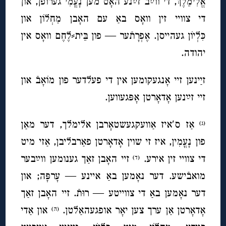
אֱלִימֵלֶךְ, די ווײַב זײַנע האָט מען נָעֳמִי גערופן, און
די צוויי זין וואָס באַ עם האָבן מַחְלוֹן און
כִּלְיוֹן געהייסן. אֶפְרָתֿער — פון בֵּית⸗לֶחֶם וואָס אין
יהודה.
זײַנען זיי אָנגעקומען אין די פעלדער פון מוֹאָ
בֿ
און
זיי זײַנען אָדאָרטן אָפּגעווען.
אַז ס′איז אַוועקגעשטאָרבן אלימלך, דער מאַן
(ג)
פון נָעֳמִין, איז זי שוין אָדאָרטן פאַרבליבן, אַזי מיט
די צוויי זין אירע.
זיי האָבן זאַך גענומען ווײַבער
(ד)
מואבֿישע. דער נאָמען באַ איינע — עָרפָּה; און
דער נאָמען באַ די צווייטע — רוּתֿ. זיי האָבן זאַך
אָדאָרטן אַן ערך צען יאָר אופגעהאַלטן.
און אַדי
(ה)