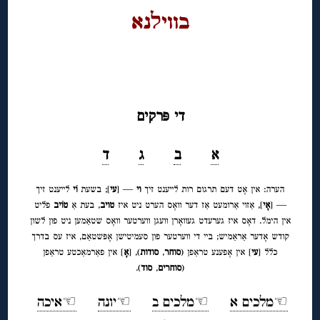
בוויﬥנא
◊
◊
די פּרקים
א
ב
ג
ד
הערה: אין אָט דעם תרגום רות לייענט זיך
וי
— [
עי
]; בשעת
וֹי
לייענט זיך
— [
אָי
], אַזוי אַרומעט אַז דער וואָס הערט ניט איז
טויב
, בעת אַ
טוֹיב
פליט
אין הימל. דאָס איז גערעדט געוואָרן וועגן ווערטער וואָס שטאַמען ניט פון לשון
קודש אָדער אַראַמיש; ביי די ווערטער פון סעמיטישן אָפּשטאַם, איז עס בדרך
כלל [
עי
] אין אָפענע טראַפן (
סוחר
,
סודות
), [
אָ
] אין פאַרמאַכטע טראַפן
(
סוחרים
,
סוד
).
☜מלכים א
☜מלכים ב
☜יונה
☜איכה