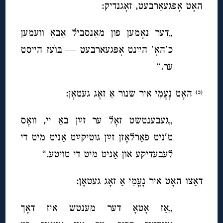
האָט אָפּגעאַרבעט, זאָגנדיק:
„דער נאָמען פון מאַנסביל אַבאַ וועמען
כ′האָ′ הײַנט אָפּגעאַרבעט — בּוׂעַז הייסט
ער.“
האָט נָעֳמִי איר שנור אַ זאָג געטאָן:
(כ)
„געבענטשט זאָל ער זײַן באַ יי, וואָס
ט′ניט פאַרלאָזן זײַן גוטיקײַט אַניט מיט די
לעבעדיקע און אַניט מיט די טויטע.“
דאַצו האָט איר נָעֳמִי אַ זאָג געטאָן:
„אַז אָטאָ דער מענטש איז דאָך