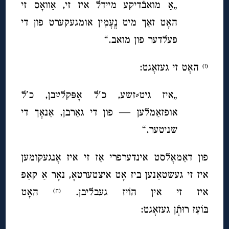
„אַ מואבֿדיקע מיידל איז זי, אַוואָס זי
האָט זאַך מיט נֳעָמִין אומגעקערט פון די
פעלדער פון מואב.“
האָט זי געזאָגט:
(ז)
„איז גיט⸗זשע, כ′ל אָפּקלײַבן, כ′ל
אופזאַמלען — פון די גאַרבן, אַנאָך די
שניטער.“
פון דאַמאָלסט אינדערפרי אַז זי איז אָנגעקומען
איז זי געשטאַנען ביז אָט איצטערטאָ, נאָר אַ קאַפּ
איז זי אין הוֹיז געבליבן.
האָט
(ח)
בּוֹעַז רוּ
תְֿן געזאָגט: