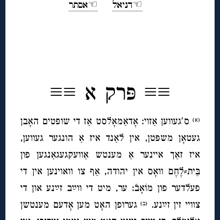
☜דניאל
☜אסתר
◊
◊
≡≡ פּרק א ≡≡
ס′געווען אַזוי: אָדאַמאָלסט אַז די שופטים האָבן
(א)
געטאָן משפּטן, אין לאַנד איז אַ הונגער געווען,
איז זאַך איינער אַ מענטש אַוועקגעגאַנגען פון
בֵּית⸗לֶחֶם וואָס אין יהודה, אַף צו וואוינען אין די
פעלדער פון מוֹאָבֿ: ער, מיט די ווײַב זײַנע און די
צוויי זין זײַנע.
גערופן האָט מען אָדעם מענטשן
(ב)