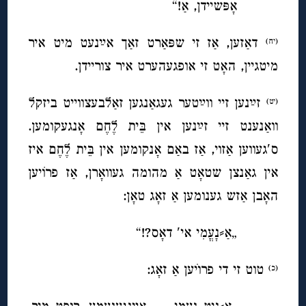
אָפּשיידן, אַ!“
דאַזען, אַז זי שפּאַרט זאַך אײַנעט מיט איר
(יח)
מיטגיין, האָט זי אופגעהערט איר צוריידן.
זײַנען זיי ווײַטער געגאַנגען זאַלבעצווייט ביזקל
(יט)
וואַנענט זיי זײַנען אין בֵּית לֶחֶם אָנגעקומען.
ס′געווען אַזוי, אַז באַם אָנקומען אין בֵּית לֶחֶם איז
אין גאַנצן שטאָט אַ מהומה געוואָרן, אַז פרוֹיען
האָבן אַזש גענומען אַ זאָג טאָן:
„אַ⸗נָעֳמִי אי′ דאָס?!“
טוט זי די פרוׁיען אַ זאָג:
(כ)