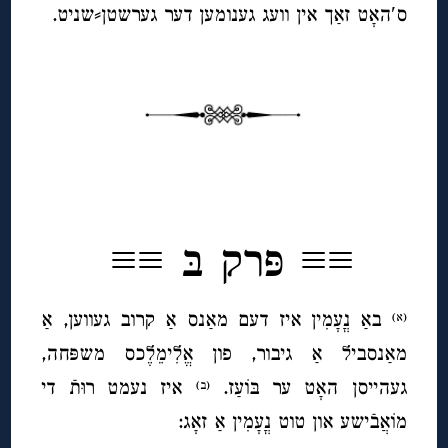
ס′האָט זאַך אין וועג גענומען דער גערשטן⸗שניט.
◊
◊
≡≡ פּרק בּ ≡≡
באַ נֳעָמִין איז דעם מאַנס אַ קרוב געווען, אַ
(א)
מאַנסביל אַ גיבור, פון אֱלִימֵלֶכס משפּחה,
געהייסן האָט ער בּוֹעַז.
איז נעמט רוּתֿ די
(ב)
מוֹאֲבֿישע
און טוט נֳעָמִין אַ זאָג: