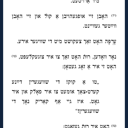
מיר אַרוׂיסעט.“
האָבן זיי אופגעהויבן אַ קול און זיי האָבן
(יד)
ווײַטער געוויינט.
עָרְפָּה האָט זאַך צעקושט מיט די שוויגער אירע.
נאָר וואָדען, רוּ
תֿ האָט זאַך צו איר צוגעקלעפּט,
(טו)
האָט זי איר אַ זאָג געטאָן:
„טו אַ קוק! די שוועגערין דײַ
נע
קערט⸗צאַך אומעט צו איר פאָלק און איר
גאָט. איז גיי אַף קאַריק נאָך די
שוועגערין!
“
האָט איר רוּ
תֿ געזאָגט:
(טז)