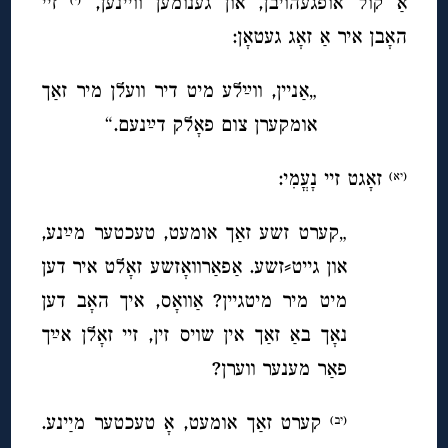
אַ קול אופגעהויבן, און גענומען וויינען,
זיי
האָבן איר אַ זאָג געטאָן:
„אַניין, ווײַלע מיט דיר וועלן מיר זאַך
אומקערן צום פאָלק דײַ
נעם
.“
זאָגט זיי נָעֳמִי:
(יא)
„קערט זשע זאַך אומעט, טעכטער מײַנע,
און גייט⸗זשע. אַפאַרוואָזשע זאָלט איר דען
מיט מיר מיטגיין? אַוואָס, איך האָב דען
נאָך באַ זאַך אין שויס זין, זיי זאָלן אײַך
פאַר מענער ווערן?
קערט זאַך אומעט, אָ טעכטער מײַנע.
(יב)