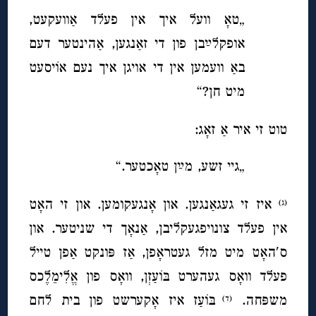
„טאָ וועל איך אין פעלד אַוועקעט,
אופקלײַבן פון די זאַנגען, אַהינטער דעם
באַ וועמען אין די אויגן איך נעם א
וֹי
סעט
מיט חן?“
טוט זי איר אַ זאָג:
„גיי זשע, מײַן טאָכטער.“
איז זי געגאַנגען. און אָנגעקומען. און זי האָט
(ג)
אין פעלד צונויפגעקליבן, אַנאָך די שניטער. און
ס′האָט מיט מזל געטראָפן, אַז פּונקט אַפן טייל
פעלד וואָס געהערט בּוֹעַזְן, וואָס פון אֱלִימֵלֶכס
משפּחה.
בּוֹעַז איז אָקערשט פון בית לחם
(ד)