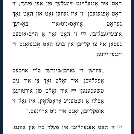
האָט איר אָנגעלייגט זיינגלעך פון אַפן פײַער, זי
האָט אָפּגעגעסן, זי איז געווען זאַט און האָט נאָך
געהאַט אַוואָס⸗ניט⸗איז באַ⸗זעך
איבערגעבליבן.
זי האָט זאַך אַ הייב⸗אופעט
(טו)
געטאָן אַף צו קלײַבן און בועז האָט אָנגעזאָגט די
יונגען זײַנע:
„צווישן די גאַרבן⸗בינדער ט′זי אויכעט
אָפּקלײַבן. איר זאָלט זאַך צו איר ניט
טשעפּענען!
איר זאָלט פון אירטוועגן
(טז)
אַפילו אַ זשמעניע אַראָפּלאָזן, איז זאָל זי
אופקלײַבן, זאָגט איר ניט אַרײַנעט.“
זי האָט אָפּגעקליבן אין פעלד ביז אין אָוונט,
(יז)