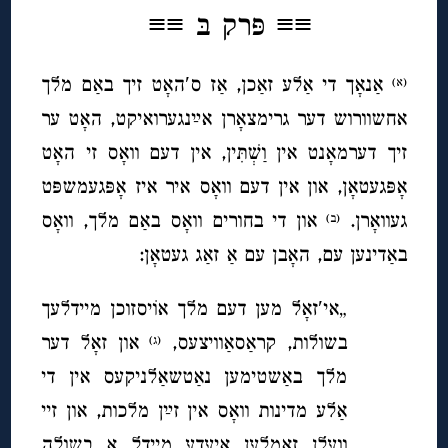
≡≡
פּרק בּ ≡≡
אַנאָך די אַלע זאַכן, אַז ס′האָט זיך באַם מלך
(א)
אחשוורוש דער גרימצאָרן אײַנגערואיקט, האָט ער
זיך דערמאָנט אין וַשְׁתִּין, אין דעם וואָס זי האָט
אָפּגעטאָן, און אין דעם וואָס איר איז אָפּגעמשפּט
געוואָרן.
און די בחורים וואָס באַם מלך, וואָס
(ב)
באַדינען עם, האָבן עם אַ זאַג געטאָן:
„אי′זאָל מען דעם מלך אוֹיסזוכן מיידלעך
בשולות, קראַסאַוויצעס,
און זאָל דער
(ג)
מלך באַשטימען נאַטשאַלניקעס אין די
אַלע מדינות וואָס אין זײַן מלכות, און זיי
וועלן זאַמלען אַיעדע מיידל אַ בשולה