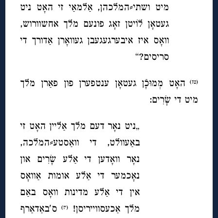
מיט ושתי⸗המלכהן, אַלמאַי זי האָט ניט
געטאָן לוֹיטן זאָג פונעם מלך אחשוורוש,
וואָס איז איבערגעגעבן געוואָרן אַדורך די
סריסים?“
האָט מְמוּכָֿן געטאָן ענטפערן פון פאַרן מלך
(טז)
מיט די שָׂרִים:
„ניט נאָר דעם מלך אַליין האָט זי
באַעוולט, די וואַסטע⸗המלכה,
נאָר וואָדען די אַלע שָׂרִים און
נאָכמער די אַלע אומות אַוואָס
אין די אַלע מדינות וואָס באַם
מלך אַכעסווייריסן!
ס′באַדאַרף
(יז)