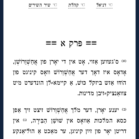
☜ דניאל
☜ קהלת
☜ שיר השירים
◊
≡≡
פּרק א ≡≡
ס′געווען אַזוי, אָט אין די יאָרן פון אֲחַשְׁוֵרוֹשְׁן,
(א)
אָדאָס איז דאָך דער אֲחַשְׁוֵרוֹשׁ וואָס קיניגט פון
הוֹדּוּ אַזש ביזקל כּוּשׁ, אַ קיימא⸗לן הונדערט מיט
צוואַנציק⸗זיבן מדינות.
יענע יאָרן, דער מלך אֲחַשְׁוֵרוֹשׁ זיצט זיך אַפן
(ב)
כסא המלכות אַוואָס אין שׁוּשַׁן הַבִּירָה,
אין
(ג)
דריטן יאָר פון זײַן קיניגן, ער מאַכט אַ הוליאַנקע