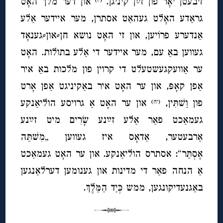
זיבעטן יאָר פון זײַן קיניגן.
און דער מלך האָט
(יז)
גראַדע האָלט געהאַט אסתרן, מער איידער אַלע
אַנדערע פרוֹיען, און זי האָט נושא חן⸗און⸗גענאָד
געווען באַ עם, מער איידער די אַלע בתולות. האָט
ער אַוועקגעשטעלט די קרוין פון מלכות באַ איר
אַפן קאָפּ, און ער האָט איר באַקיניגט אַפן אָרט
פון וַשׁתִּין,
און ער האָט אַ גרויסע הוליאַנקע
(יח)
געמאַכט פאַר אַלע זײַנע שָׂרִים מיט זײַנע
אַרבעטער, אַדאָס איז געווען „מִשׁתֵּה
אֶסְתֵּר“: אסתרס הוליאַנקע. און ער האָט געמאַכט
אַ הנחה פאַר די מדינות און גענומען דערלאַנגען
באַגנעדיקונגען, ממש כְּיַד הַמֵּלֶךְ.