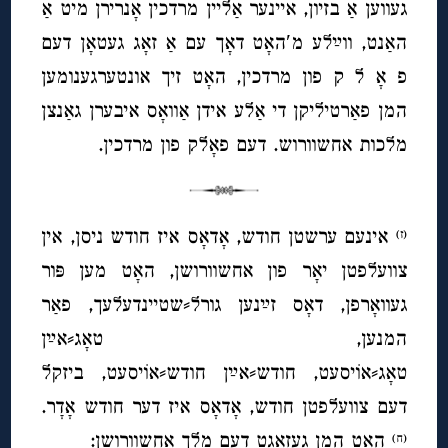
געווען אַ בזיון, איינער אַליין מרדכין אָנרירן מיט אַ
האַנט, ווײַלע מ′האָט דאָך עם אַ זאָג געטאָן דעם
פ אָ ל ק פון מרדכין, האָט זיך אונטערגענומען
המן פאַרטיליקן די אַלע אידן אַוואָס איבערן גאַנצן
מלכות אחשוורוש. דעם פאָלק פון מרדכין.
אינעם ערשטן חודש, אָדאָס איז חודש ניסן, אין
(ז)
צוועלפטן יאָר פון אחשוורושן, האָט מען פּור
געוואָרפן, דאָס זײַנען גורל⸗שטיינדעלעך, פאַר
המנען, טאָג⸗אײַן
טאָג⸗אוֹיסעט, חודש⸗אײַן חודש⸗אוֹיסעט, ביזקל
דעם צוועלפטן חודש, אָדאָס איז דער חודש אָדָר.
האָט המן געזאָגט דעם מלך אחשוורושן:
(ח)