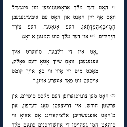
האָט דער מלך אַראָפּגענומען זײַן פינגערל
(י)
וואָס אַף זײַן האַנט און האָט עם איבערגעגעבן
הָמָן⸗בֶּן⸗הַמְדָתָֿאן, דעם אַגאַגער, דעם צוֹרֵר
הַיְּהוּדִים,
און דער מלך טוט המנען אַ זאָג:
(יא)
„אָט איז די זילבער, ס′ווערט אײַך
אָפּגעגעבן. וואָס שייך אָטאָ דעם פאָלק,
מאַכט מיט זיי אַזוי ווי באַ אײַך קומט
אוֹיסעט גוט פאַר אײַערע אויגן.“
האָט מען צונויפגערופן דעם מלכס סופרים, אין
(יב)
ערשטן חודש, אין דרײַצעטן טאָג דערפון, און
מ′האָט אופגעשריבן אַלציקעדינג אָט אַזויאָ ווי
ס′האָט המן געהייסן די אֲחַשְׁדַּרְפָּנִים פונעם מלך