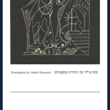
שער⸗בילד פון גיעדרע בעצאָניטע
Frontispiece by Giedrė Beconytė
◊
◊