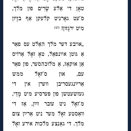
טאָן די אַלע שָׂרִים פון מלך,
ס′עט גאָרניט קלעקן אַף בזָיון
מיט ירגָזון!
(יט)
„אויבע דער מלך האַלט עס פאַר
אַ גוטן אײַנפאַל, טאָ זאָל אַרוֹיס
אַן אוקאַז, אַ מלוכהסער, פון פאַר
עם, און ס′זאָל ממש
אַרײַנגעסריבן ווערן אין די
געזשעטשן פון פּערסיע מיט מָדַי,
מ′זאָל ניט עובר זײַן, אַז די
וואַסטע זאָל מער ניט אַרײַן צום
מלך. די גאַנצע מלכות אירע זאָל