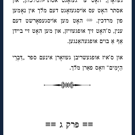
געוואָרן, האָט ער געזאָגט אסתר⸗המלכהן, און
אסתר האָט עס אוֹיסגעזאָגט דעם מלך אין נאָמען
פון מרדכין.
האָט מען אוֹיסגעפאָרשט דעם
(כג)
ענין, ס′האָט זיך אופגעוויזן, און מען האָט זיי ביידן
אַף אַ בוים אופגעהאַנגען.
און ס′איז אופגעשריבן געוואָרן אינעם ספר „דִּבְרֵי
הַיָּמִים“ וואָס פאַרן מלך.
◊
≡≡
פּרק ג ≡≡