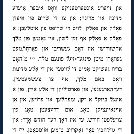
און זייערע אונטערטעניקע וואָס איבער אַיעדע
מדינה און מדינה; און צו די שָׂרִים פון אַיעדן
פאָלק און פאָלק, לוֹיט די שריפט פון איטלעכן: אַ
פאָלק אַ פאָלק אַף זײַן לשון, אין נאָמען פון מלך
אחשוורושן איז דאָס געשריבן און פאַרחַתְֿמעט
געוואָרן מיטן פינגער⸗זיגל פונעם מלך.
מ′האָט
(יג)
בריוו געשיקט אַמיט די לויפער אין די אַלע מדינות
וואָס באַם מלך, אַף צו צעשמעטערן,
דערהאַרגענען, און פאַרטיליקן די אַלע אידן, פון אַ
אינגל ביזקל אַ זקן, עופהלעך און פרוֹיען, אין אַן
איינאיינציקן טאָג, אום דרײַצעטן טאָג פון
צוועלפטן חודש, ער איז דאָך דער חודש אָדָר; און
די גזילהכץ פאַר זאַקרויב ט′מען אוֹיסכאַפּן.
די
(יד)