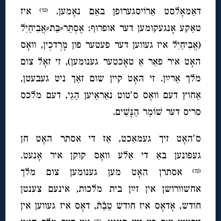
דאַמאָלסט אַרוֹיסגערופן באַם נאָמען.
איז
(טו)
טאַקע אָנגעקומען דער אופרוף: אֶסְתֵּר⸗בַּת⸗אֲבִיחַיִל
(אֲבִיחַיִל איז געווען דער פעטער פון מָרְדכְין, וואָס
האָט איר פאַר אַ טאָכטער גענומען), זי זאָל צום
מלך אַרײַן. זי האָט קיין שום זאַך ניט געבעטן,
אַחוץ דעם וואָס ס′טוט נאַראַיען הֵגַי, דעם מלכס
סריס דער שׁוֹמֵר הַנָּשִׁים.
ס′האָט זיך געמאַכט, אַז די אסתר האָט חן
געפונען באַ די אַלע וואָס קוקן איר אָנעט.
אסתרן האָט מען גענומען צום מלך
(טז)
אחשוורושן אין זײַן בית מלכות, אינעם צענטן
חודש, אָדאָס איז חודש טֵבֵֿתֿ, דאָס איז געווען אין