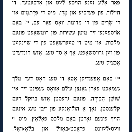
פאַר אַלע זײַנע הויכע לײַט און אַרבעטער, די
חיילות פון פּערסיע און מָדַי, מיט די פַּרְתְּמִים און
די שָׂרִים פון די מדינות וואָס פאַר עם,
באַם
(ד)
אוֹיספײַנען זיך מיטן עשירות פון רומשאַפט פונעם
מלכות, און מיט די טײַערשאַפט פון די שיינקײַט
פון זײַן גרויסשאַפט, אַף אַ סך טעג, אַזש הונדערט
אַכציק טעג.
באַם אָפּענדיקן אָטאָ די טעג האָט דער מלך
(ה)
געמאַכט פאַרן גאַנצן עולם אַוואָס געפינט זיך אין
שׁוּשַׁן הַבִּירָה, פונעם גרעסטן אַזש ביזקל דעם
קלענסטן, נאָך אַ הוליאַנקע פון זיבן טעג אינעם
הויף פונעם גאָרטן באַם מלכס פּאַלאַץ, מיט
(ו)
ווײַס⸗לײַוונט, פּראַכט⸗באַוול און בלאָ⸗וואָל,