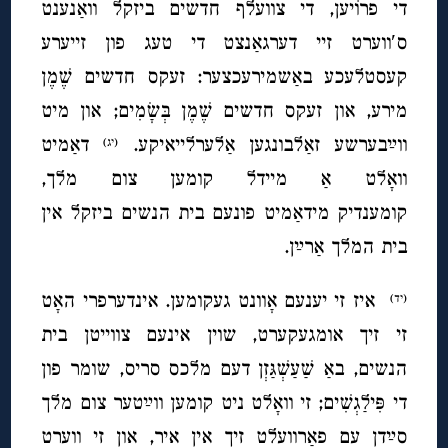
די פרוֹיען, די צוועלף חדשים ביזקל וואַנענט
ס′ווערט זיי דערגאַנצט די טעג פון זייערע
קעסטלעכע באַשמירעכצער: זעקס חדשים שֶֽׁמֶן
מירע, און זעקס חדשים שֶֽׁמֶן בְּשָׂמִים; און מיט
ווײַבערשע זאַלבונגען אַלערלייאיקע.
דאַמיט
(יג)
וואָלט אַ מיידל קומען צום מלך,
קומענדיק מידאַמיט פונעם בית הנשים ביזקל אין
בית המלך אַרײַן.
איז זי יענעם אָוונט געקומען. אינדערפרי האָט
(יד)
זי זיך אומגעקערט, שוין אינעם צווייטן בית
הנשים, באַ שַׁעַשְׁגַּזְן דעם מלכס סריס, שומר פון
די פִּילַגְשִׁים; זי וואָלט ניט קומען ווײַטער צום מלך
סײַדן עם פאַרוועלט זיך אין איר, און זי ווערט