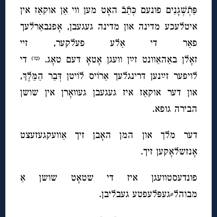
פַּתְֿשְׁגָנִים פונעם כְּתַֿבֿ האָט מען ווי אַן אוקאַז אין
איטלעכע מדינה און מדינה געגעבן, אָפנבאַרלעך
פאַר די אַלע פעלקער, זיי
זאָלן באַהאַוונט זײַן וועגן אָטאָ דעם טאָג.
די
(טו)
לויפער זײַנען דרינגלעך אַרוֹיס לוֹיטן דְּבַר הַמֵּלֶךְ,
און דער אוקאַז איז געגעבן געוואָרן אין שושן
הבירה גופא.
דער מלך און המן האָבן זיך אַוועקגעזעצט
אָנזשלאָקען זיך.
פונדעסטוועגן איז די שטאָט שושן אַ
מבוהל⸗געפּלעפטע געבליבן.