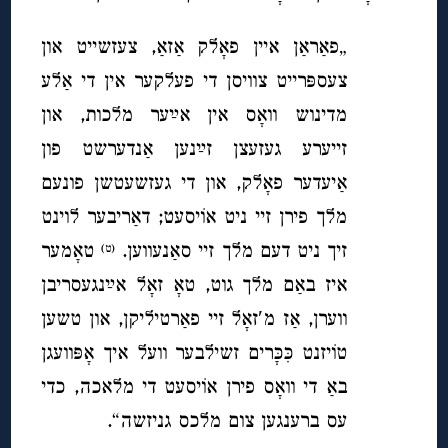
„פאַראַן איין פאָלק אַזאַ, צעזשייט און
צעספּרייט צוויסן די פעלקער אין די אַלע
מדינוש וואָס אין אײַער מלכות, און
זייערע געזעצן זײַנען אַנדערשט פון
אַיעדער פאָלק, און די געזשעטשן פונעם
מלך פירן זיי ניט אוֹיסעט; דאַריבער לוינט
זיך ניט דעם מלך זיי סאַנעווען.
טאָמער
(ט)
איז באַם מלך גוט, טאָ זאָל אײַנגעסריבן
ווערן, אַז מ′זאָל זיי פאַרטיליקן, און טשען
טוֹיזנט כִּכָּרים זשילבער וועל איך אָפּוועגן
באַ די וואָס פירן אוֹיסעט די מלאכה, כדי
עס ברענגען צום מלכס גניזשה“.