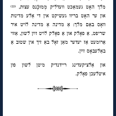
מלך האָט געמאַכט וועדליק מְמוּכָֿנס עצות,
(כב)
און ער האָט בריוו געשיקט אין די אַלע מדינות
וואָס באַם מלך: אַ מדינה אַ מדינה לוֹיט איר
שריפט, אַ פאָלק און אַ פאָלק לוֹיט זײַן לשון, אַזוי
אַרומעט אַז יעדער מאַן זאָל באַ זיך אין שטוב אַ
באַלעבאָס זײַן.
און אַלציקעדינג ריידנדיק מיטן לשון פון
איטלעכן פאָלק.
◊