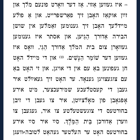
איז געווען אַזוי. אַז דער וואָרט פונעם מלך און
(ח)
זײַן אוקאַז האָבן זיך פאַרשפּרייט, און אַ פולע
מיידלעך האָבן זיך גענומען זאַמלען אין שושן
הבירה אַדורך הֵגַיען, און אסתר איז גענומען
געוואָרן צום בית המלך אַדורך הֵגַי, וואָס איז
געווען דער שׁוֹמֵר הַנָּשִׁים.
און די מיידל האָט
(ט)
חן געפונען באַ עם אין די אויגן, און זי האָט באַ
עם צוגעצויגן גענאָד. ער האָט זיך געאײַלט איר
געבן די קעסטלעכע שמירעכצער, מיט אירע
אָפּגאָבן פון מאָלצײַטן, איר צו געבן די זיבן
בחורטעס די צוגעשטעלטע צו איר, געגעבן צו
ווערן אַדורכן בֵּית הַמֵּלֶךְ. סײַ איר סײַ אירע
בחורטעס האָט ער העלטער געהאַט לטובה⸗וועגן