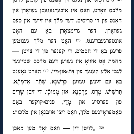
גייט וַשְׁתִּי און זאָגט זיך אָפּעט פון קומען לוֹיטן
מלכס וואָרט, וואָס איז איבערגעגעבן געוואָרן אין
האַנט פון די סריסים. דער מלך איז זייער אין כעס
געוואָרן. דער גרימצאָרן באַ עם האָט
אונטערגעברענט.
האָט דער מלך גענומען
(יג)
פרעגן באַ די חכמים, די קענער פון די צײַטן —
מחמת אָט אַזויאָ איז געווען דעם מלכס שטייגער
לגבי אַלע קענער פון דַּתֿ⸗און⸗דִּין.
האַרט נאָענט
(יד)
באַ עם זײַנען געווען: כַּרְשְׁנָא, שֵׁתָֿר, אַדְמָתָֿא,
תַּרשִׁישׁ, מֶֽרֶס, מַרְסְנָא, און מְמוּכָֿן, די זיבן שָׂרִים
פון פּערסיע און מָדַי, פּנים⸗קוקער באַם
סאַמעראָדנעם מלך, וואָס זיצן אויבנאָן אין מלכות:
„לוֹיטן דין — וואָס זאָל מען מאַכן
(טו)