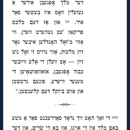
דער מלך אָפּגעבן אירער אַ
געזעלין וואָס איז בעשער פאַר
איר.
און אַז דעם מלכס
(כ)
פּריקאַז ′עט געהערט ווערן, ווי
אַזוי מ′זאָל האַנדלען איבער גאָר
זײַן מלכות, אַווי גרויס זי זאָל ניט
זײַן — אָט וועלן די אַלע ווײַבער
כבוד אָפּגעבן, אואוואַזשאַיען די
מענער זייערע, פונעם גרעשטן
און אַזש ביזקל דעם קלענשטן.“
די זאַך האָט זיך גראָד פאַררעכנט פאַר אַ גוטע
(כא)
באַם מלך אין די אויגן, און באַ די שָׂרִים, און דער