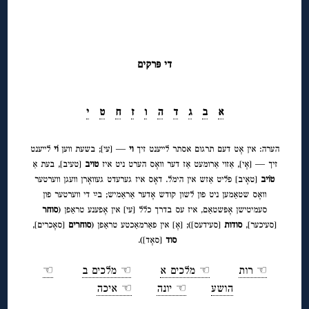
◊
די פּרקים
א
ב
ג
ד
ה
ו
ז
ח
ט
י
הערה: אין אָט דעם תרגום אסתר לייענט זיך
וי
— [עי]; בשעת ווען
וֹי
לייענט
זיך — [אָי], אַזוי אַרומעט אַז דער וואָס הערט ניט איז
טויב
[טעיב], בעת אַ
טוֹיב
[טאָיב] פליט אַזש אין הימל. דאָס איז גערעדט געוואָרן וועגן ווערטער
וואָס שטאַמען ניט פון לשון קודש אָדער אַראַמיש; בײַ די ווערטער פון
סעמיטישן אָפּשטאַם, איז עס בדרך כלל [עי] אין אָפענע טראַפן (
סוחר
[סעיכער],
סודות
[סעידעס]); [אָ] אין פאַרמאַכטע טראַפן (
סוחרים
[סאָכרים],
◊
סוד
[סאָד]).
☜ רות
☜ מלכים א
☜ מלכים ב
☜
הושע
☜ יונה
☜ איכה