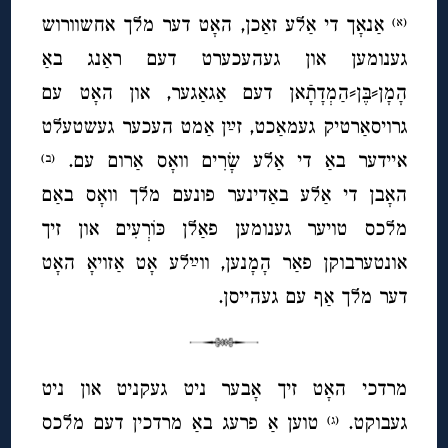
אַנאָך די אַלע זאַכן, האָט דער מלך אחשוורוש
(א)
גענומען און געהעכערט דעם ראַנג באַ
הָמָן⸗בֶּן⸗הַמְדָתָֿאן דעם אַגאַגער, און האָט עם
גרויסאַרטיק געמאַכט, זײַן אַמט העכער געשטעלט
איידער באַ די אַלע שָׂרִים וואָס אַרום עם.
(ב)
האָבן די אַלע באַדינער פונעם מלך וואָס באַם
מלכס טויער גענומען פאַלן כּוֹרְעִים און זיך
אונטערבוקן פאַר הָמָנען, ווײַלע אָט אַזויאָ האָט
דער מלך אַף עם געהייסן.
מרדכי האָט זיך אָבער ניט געקניט און ניט
געבוקט.
טוען אַ פרעג באַ מרדכין דעם מלכס
(ג)