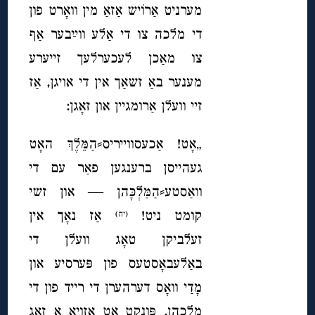
מערניט אַרוֹיש אַזאַ מין וואָרט פון
די מלכה צו די אַלע ווײַבער אַף
צו מאַכן לעכערלעך זייערע
מענער באַ זשאַך אין די אויגן, אַז
זיי וועלן אַרומגיין און זאָגן:
„אָט!
אַכעסווייריס
⸗הַמֵּלֶךְ האָט
געהייסן ברענגען פאַר עם די
וואַסטע⸗הַמַּלְכָּהן — און זשי
קומט ניט!
אַז נאָך אין
(יח)
זעלביקן טאָג וועלן די
באַלעבאָסטעס פון פּערסיע און
מָדַי וואָס דערהערן די רייד פון די
מלכהן, פּונקט אָט אַזויאָ אַ זאָג