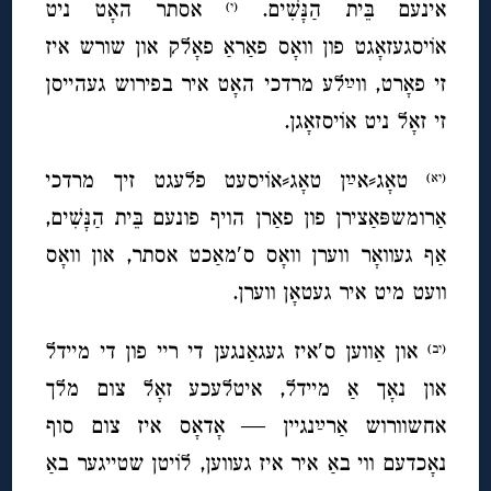
אינעם בֵּית הַנָּשִׁים.
אסתר האָט ניט
(י)
אוֹיסגעזאָגט פון וואָס פאַראַ פאָלק און שורש איז
זי פאָרט, ווײַלע מרדכי האָט איר בפירוש געהייסן
זי זאָל ניט אוֹיסזאָגן.
טאָג⸗אײַן טאָג⸗אוֹיסעט פלעגט זיך מרדכי
(יא)
אַרומשפּאַצירן פון פאַרן הויף פונעם בֵּית הַנָּשִׁים,
אַף געוואָר ווערן וואָס ס′מאַכט אסתר, און וואָס
וועט מיט איר געטאָן ווערן.
און אַווען ס′איז געגאַנגען די ריי פון די מיידל
(יב)
און נאָך אַ מיידל, איטלעכע זאָל צום מלך
אחשוורוש אַרײַנגיין — אָדאָס איז צום סוף
נאָכדעם ווי באַ איר איז געווען, לוֹיטן שטייגער באַ