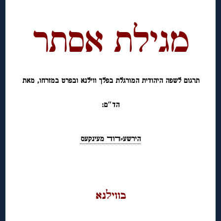
◊
מגילת אסתר
תרגום לשפה היהודית המורגלת בפלך ווילנא ובפרט במזרחו, מאת
הד″ם:
הירשע⸗ﬢוﬢ מעינקעס
◊
בוויﬥנא
◊