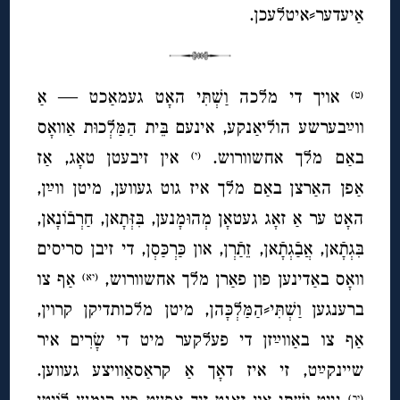
אַיעדער⸗איטלעכן.
אויך די מלכה וַשְׁתִּי האָט געמאַכט — אַ
(ט)
ווײַבערשע הוליאַנקע, אינעם בֵּית הַמַּלְכוּת אַוואָס
באַם מלך אחשוורוש.
אין זיבעטן טאָג, אַז
(י)
אַפן האַרצן באַם מלך איז גוט געווען, מיטן ווײַן,
האָט ער אַ זאָג געטאָן מְהוּמָנען, בִּזְּתָאן, חַרְבֿוֹנָאן,
בִּגְתָֿאן, אֲבַֿגְתָֿאן, זֵתַֿרְן, און כַּרְכַּסְן, די זיבן סריסים
וואָס באַדינען פון פאַרן מלך אחשוורוש,
אַף צו
(יא)
ברענגען וַשְׁתִּי⸗הַמַּלְכָּהן, מיטן מלכותדיקן קרוין,
אַף צו באַווײַזן די פעלקער מיט די שָׂרִים איר
שיינקײַט, זי איז דאָך אַ קראַסאַוויצע געווען.
(יב)