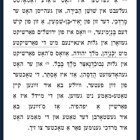
אַ געוויסער איד האָט גראַדע דאַמאָלסט
געלעבט אין שׁוּשַׁן הַבִּירָה, און געהייסן האָט ער
מָרְדְּכַי, דער זון פון יָאִיר⸗בֶּן⸗שִׁמְעִין, אַ זון פון קישׁ
דעם בֶּנְיָמִינער,
וואָס איז פון ירושלים פאַרשיקט
(ו)
געוואָרן אין גלות אינאיינעם
מיט די פאַרשיקטע
מיט יְכָֿנְיָהן, מלך יהודה
, אַוואָס ס′האָט פאַרשיקט
אין גלות נְבוכַֿדְנֶאצַּר מֵלֶךְ בָּבֶל.
און ער האָט
(ז)
געהאָדעוועט הֲדַסָּהן, אַזי איז אֶסְתֵּר, די טאָכטער
פון זײַן פעטער, ווײַלע באַ איר זײַנען קיין
טאַטע⸗מאַמע ניט געווען. און די מיידל איז אַ
פּאַרשיין אַ יפהפיה. אַז ס′זײַנען באַ
איר געשטאָרבן דער טאַטע און די מאַמע האָט
איר מרדכי גענומען פאַר אַ טאָכטער צו זיך.