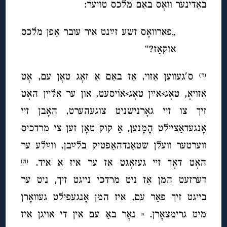
באַדינער וואָס באַם מלכס טויער:
„פארוואָס זשע זײַנט איר עובר אַפן מלכס
אוקאַז?“
ס′געווען אַזוי, אַז באַם אַ זאָג טאָן עם, אָט
(ד)
אַזויאָ, טאָג⸗אײַן טאָג⸗אוֹיסעט, און ער אַליין האָט
זיך צו זיי גאָרנישניט צוגעהערט, האָבן זיי
אָנגעדאַציילט הָמָנען, אַ קוק טאָן זען צי מרדכיס
ווערטער וועלן שטאַנדהאַפטיק בלײַבן, ווײַלע ער
האָט דאָך זיי געזאָגט אַז ער איז אַ איד.
(ה)
דערזעט המן אַז ניט מרדכי נייגט זיך, ניט ער
בייגט זיך פאַר עם, איז המן אָנגעפילט געוואָרן
מיט גרימצאָרן.
נאָר באַ עם אין די אויגן איז
(ו)