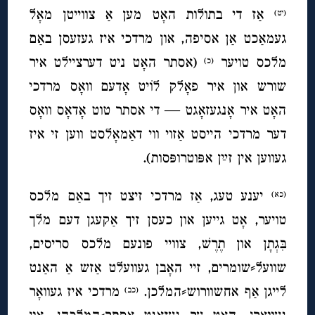
אַז די בתולות האָט מען אַ צווייטן מאָל
(יט)
געמאַכט אַן אסיפה, און מרדכי איז געזעסן באַם
מלכס טויער
(אסתר האָט ניט דערציילט איר
(כ)
שורש און איר פאָלק לוֹיט אָדעם וואָס מרדכי
האָט איר אָנגעזאָגט — די אסתר טוט אָדאָס וואָס
דער מרדכי הייסט אַזוי ווי דאַמאָלסט ווען זי איז
געווען אין זײַן אפּוטרופּסות).
יענע טעג, אַז מרדכי זיצט זיך באַם מלכס
(כא)
טויער, אָט גייען און כעסן זיך אַקעגן דעם מלך
בִּגְתָן און תֶרֶשׁ, צוויי פונעם מלכס סריסים,
שוועל⸗שומרים, זיי האָבן געוועלט אַזש אַ האַנט
לייגן אַף אחשוורוש⸗המלכן.
מרדכי איז געוואָר
(כב)