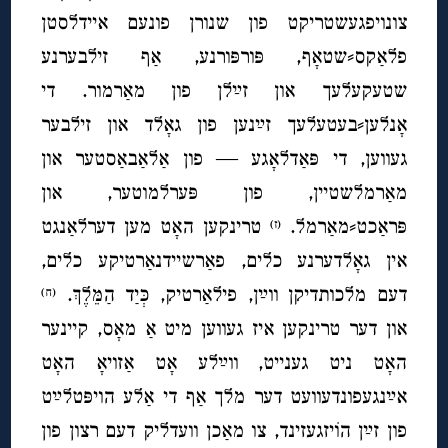
צונויפגעשטריקט פון שנורן פונעם איידלסטן
פלאַקס⸗שטאָף, פּורפּורנע, אַף זילבערנע
שטעקעלעך און זײַלן פון מאַרמור. די
אָנלען⸗בעטעלעך זײַנען פון גאָלד און זילבער
געווען, די פּאַדלאָגע — פון אַלאַבאַסטער און
מאַרמלשטײן, פון פּערלמוטער, און
פּראַכט⸗מאַרמל.
טרינקען האָט מען דערלאַנגט
(ז)
אין גאָלדערנע כלים, פאַרשיידנאַרטיקע כלים,
דעם מלכותדיקן ווײַן, פילאַרטיק, כְּיַד הַמֵּלֶךְ.
(ח)
און דער טרינקען איז געווען מיט אַ מאָס, קיינער
האָט ניט גענייט, ווײַלע אָט אַזויאָ האָט
אײַנגעפונדעוועט דער מלך אַף די אַלע הויפּטלײַט
פון זײַן הוֹיזגעזינד, צו מאַכן וועדליק דעם רצון פון