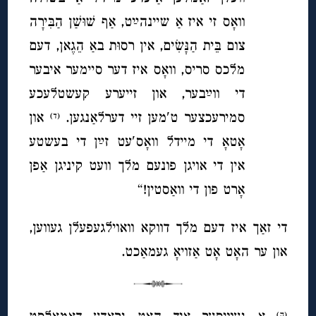
וואָס זי איז אַ שיינהײַט, אַף שׁוּשַׁן הַבִּירָה
צום בֵּית הַנָּשִׂים, אין רסוּת באַ הֵגֶאן, דעם
מלכס סריס, וואָס איז דער סיימער איבער
די ווײַבער, און זייערע קעשטלעכע
סמירעכצער ט′מען זיי דערלאַנגען.
און
(ד)
אָטאָ די מיידל וואָס′עט זײַן די בעשטע
אין די אויגן פונעם מלך וועט קיניגן אַפן
אָרט פון די וואַסטין!“
די זאַך איז דעם מלך דווקא וואוילגעפעלן געווען,
און ער האָט אָט אַזויאָ געמאַכט.
(ה)