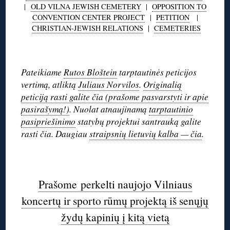
|
OLD VILNA JEWISH CEMETERY
|
OPPOSITION TO
CONVENTION CENTER PROJECT
|
PETITION
|
CHRISTIAN-JEWISH RELATIONS
|
CEMETERIES
◊
Pateikiame
Rutos Bloštein
tarptautinės peticijos
vertimą, atliktą
Juliaus Norvilos
.
Originalią
peticiją rasti galite čia (prašome pasvarstyti ir apie
pasirašymą!)
. Nuolat atnaujinamą
tarptautinio
pasipriešinimo
statybų projektui santrauką galite
rasti čia. Daugiau
straipsnių lietuvių kalba — čia
.
◊
Prašome perkelti naujojo Vilniaus
koncertų ir sporto rūmų projektą iš senųjų
žydų kapinių į kitą vietą