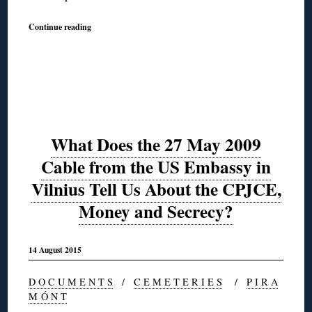
Continue reading
What Does the 27 May 2009
Cable from the US Embassy in
Vilnius Tell Us About the CPJCE,
Money and Secrecy?
14 August 2015
D O C U M E N T S
/
C E M E T E R I E S
/
P I R A
M Ó N T