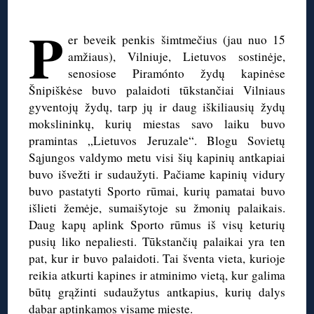
◊
P
er beveik penkis šimtmečius (jau nuo 15
amžiaus), Vilniuje, Lietuvos sostinėje,
senosiose Piramónto žydų kapinėse
Šnipiškėse buvo palaidoti tūkstančiai Vilniaus
gyventojų žydų, tarp jų ir daug iškiliausių žydų
mokslininkų, kurių miestas savo laiku buvo
pramintas „Lietuvos Jeruzale“. Blogu Sovietų
Sąjungos valdymo metu visi šių kapinių antkapiai
buvo išvežti ir sudaužyti. Pačiame kapinių vidury
buvo pastatyti Sporto rūmai, kurių pamatai buvo
išlieti žemėje, sumaišytoje su žmonių palaikais.
Daug kapų aplink Sporto rūmus iš visų keturių
pusių liko nepaliesti. Tūkstančių palaikai yra ten
pat, kur ir buvo palaidoti. Tai šventa vieta, kurioje
reikia atkurti kapines ir atminimo vietą, kur galima
būtų grąžinti sudaužytus antkapius, kurių dalys
dabar aptinkamos visame mieste.