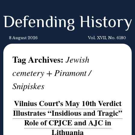
Defending History
8 August 2026
Vol. XVII, No. 6180
Tag Archives:
Jewish
cemetery + Piramont /
Snipiskes
Vilnius Court’s May 10th Verdict
Illustrates “Insidious and Tragic”
Role of CPJCE and AJC in
Lithuania