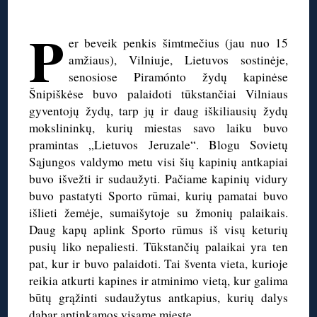
◊
P
er beveik penkis šimtmečius (jau nuo 15
amžiaus), Vilniuje, Lietuvos sostinėje,
senosiose Piramónto žydų kapinėse
Šnipiškėse buvo palaidoti tūkstančiai Vilniaus
gyventojų žydų, tarp jų ir daug iškiliausių žydų
mokslininkų, kurių miestas savo laiku buvo
pramintas „Lietuvos Jeruzale“. Blogu Sovietų
Sąjungos valdymo metu visi šių kapinių antkapiai
buvo išvežti ir sudaužyti. Pačiame kapinių vidury
buvo pastatyti Sporto rūmai, kurių pamatai buvo
išlieti žemėje, sumaišytoje su žmonių palaikais.
Daug kapų aplink Sporto rūmus iš visų keturių
pusių liko nepaliesti. Tūkstančių palaikai yra ten
pat, kur ir buvo palaidoti. Tai šventa vieta, kurioje
reikia atkurti kapines ir atminimo vietą, kur galima
būtų grąžinti sudaužytus antkapius, kurių dalys
dabar aptinkamos visame mieste.