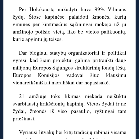
Per Holokaustą nužudyti buvo 99% Vilniaus
žydų. Šiose kapinėse palaidoti žmonės, kurių
giminės per šimtmečius sąžiningai mokėjo už jų
amžinojo poilsio vietą, liko be vietos palikuonių,
kurie apgintų jų teises.
Dar blogiau, statybų organizatoriai ir politikai
gyrėsi, kad šiam projektui galima pritraukti daug
milijonų Europos Sąjungos struktūrinių fondų lėšų.
Europos Komisijos vadovai šiuo klausimu
vienareikšmiškai morališkai dar nepasisakė.
21 amžiuje toks likimas niekada neištiktų
svarbiausių krikščionių kapinių. Vietos žydai ir ne
žydai, žmonės iš viso pasaulio, ryžtingai tam
priešinasi.
Vyriausi litvakų bei kitų tradicijų rabinai visame