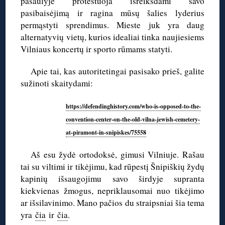
pasaulyje protestuoja išreikšdami savo
pasibaisėjimą ir ragina mūsų šalies lyderius
permąstyti sprendimus. Mieste juk yra daug
alternatyvių vietų, kurios idealiai tinka naujiesiems
Vilniaus koncertų ir sporto rūmams statyti.
Apie tai, kas autoritetingai pasisako prieš, galite
sužinoti skaitydami:
https://defendinghistory.com/who-is-opposed-to-the-
convention-center-on-the-old-vilna-jewish-cemetery-
at-piramont-in-snipiskes/75558
Aš esu žydė ortodoksė, gimusi Vilniuje. Rašau
tai su viltimi ir tikėjimu, kad rūpestį Šnipiškių žydų
kapinių išsaugojimu savo širdyje supranta
kiekvienas žmogus, nepriklausomai nuo tikėjimo
ar išsilavinimo. Mano pačios du straipsniai šia tema
yra
čia
ir
čia
.