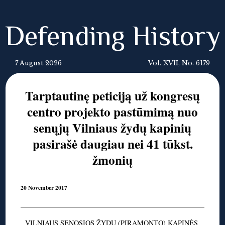
Defending History
7 August 2026
Vol. XVII, No. 6179
Tarptautinę peticiją už kongresų
centro projekto pastūmimą nuo
senųjų Vilniaus žydų kapinių
pasirašė daugiau nei 41 tūkst.
žmonių
20 November 2017
VILNIAUS SENOSIOS ŽYDŲ (PIRAMONTO) KAPINĖS