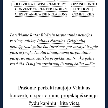
|
OLD VILNA JEWISH CEMETERY
|
OPPOSITION TO
CONVENTION CENTER PROJECT
|
PETITION
|
CHRISTIAN-JEWISH RELATIONS
|
CEMETERIES
◊
Pateikiame
Rutos Bloštein
tarptautinės peticijos
vertimą, atliktą
Juliaus Norvilos
.
Originalią
peticiją rasti galite čia (prašome pasvarstyti ir apie
pasirašymą!)
. Nuolat atnaujinamą
tarptautinio
pasipriešinimo
statybų projektui santrauką galite
rasti čia. Daugiau
straipsnių lietuvių kalba — čia
.
◊
Prašome perkelti naujojo Vilniaus
koncertų ir sporto rūmų projektą iš senųjų
žydų kapinių į kitą vietą