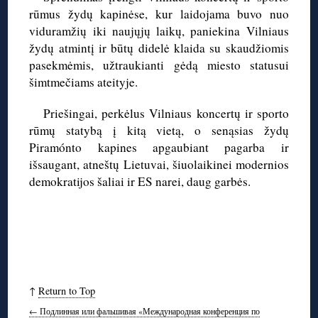
rūmus žydų kapinėse, kur laidojama buvo nuo
viduramžių iki naujųjų laikų, paniekina Vilniaus
žydų atmintį ir būtų didelė klaida su skaudžiomis
pasekmėmis, užtraukianti gėdą miesto statusui
šimtmečiams ateityje.
Priešingai, perkėlus Vilniaus koncertų ir sporto
rūmų statybą į kitą vietą, o senąsias žydų
Piramónto kapines apgaubiant pagarba ir
išsaugant, atneštų Lietuvai, šiuolaikinei modernios
demokratijos šaliai ir ES narei, daug garbės.
↑
Return to Top
←
Подлинная или фальшивая «Международная конференция по