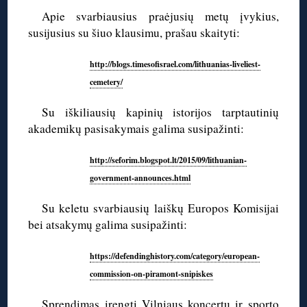
Apie svarbiausius praėjusių metų įvykius,
susijusius su šiuo klausimu, prašau skaityti:
http://blogs.timesofisrael.com/lithuanias-liveliest-
cemetery/
Su iškiliausių kapinių istorijos tarptautinių
akademikų pasisakymais galima susipažinti:
http://seforim.blogspot.lt/2015/09/lithuanian-
government-announces.html
Su keletu svarbiausių laiškų Europos Komisijai
bei atsakymų galima susipažinti:
https://defendinghistory.com/category/european-
commission-on-piramont-snipiskes
Sprendimas įrengti Vilniaus koncertų ir sporto