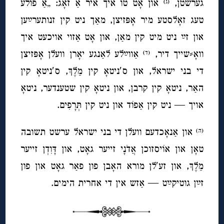
גערשטן,
און אָט טו איך איר אַ זאָג: „אַ פולע
(ג)
טעג זאָלסטע מיר אָפּזיצן, מאַך ניט קין זנותערײַען
און זײַ ניט מיט קין מאַן, און אָט אַזוי אויכעט איך
וואָ⸗שייך דיר,
אַווײַלע לאַנגע יאָרן וועלן אָפּזיצן
(ד)
די בני ישראל, און ס′ניטאָ קין מֵלֶךְ, ס′ניטאָ קין
האַר, ניטאָ קין קרבן, און ניטאָ קין שטענדער, ניטאָ
אויך — ניט קין אֵפוֹד און ניט קין תְּרָפִים.
און אַנאָכדעם וועלן די בני ישראל ערשט תשובה
(ה)
טאָן און אוֹיסזוכן אֲדֹנָי זייער גאָט, און דָּוִדְן זייער
מֵלֶךְ, און זע′לן מורא האָבן פון פאַר גאָט און פון
זײַן גוטיקײַט — אַזש אין די אחרית הימים.