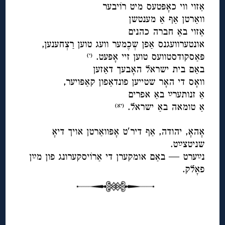
אַזוי ווי כאָפּטעס מיט רוֹיבער
וואַרטן אַף אַ מענטשן
אַזוי באַ חברה כהנים
אונטערוועגנס אַפן שְכֶמער וועג טוען רַצְחענען,
פּאַסקודסטוועס טוען זיי אָפּעט.
(י
)
באַם בית ישראל האָבעך דאַזען
וואָס די האָר שטייען פונדאַפון קאַפּויער,
אַ זנותערײַ באַ אפרים
אַ טומאה באַ ישראל.
(יא
)
◊
אָהאָ, יהודה, אַף דיר′ט אָפּוואַרטן אויך דיאָ
שניטצײַט.
נײַערט — באַם אומקערן די אַרוֹיסקערונג פון מײַן
פאָלק.
◊