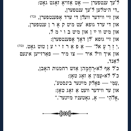
ל′עך ענטפערן — אָט אַזויאָ זאָגט גאָט:
„די הימלען ל′עך ענטפערן,
און זיי ווידער וועלן די ערד אָפּענטפערן,
(כד)
און די ערד גופא ′עט מיט ק אָ ר ן ענטפערן,
און מיט וו ײַ ן און מיט ב ו י מ ל,
און זיי גופא ′לן דאָך אָפּענטפערן:
,יִ זְ רְ עֶ אל‘ — אַ פ אַ ר ז י י ע ן טוט גאָט.
(כה)
און איך וויל איר — צו מיר — פאַרזייען אינעם
לאַנד,
כ′ל אַף לׁא⸗רֻחָמָהן אַזש רחמנות האָבן,
כ′ל לׁא⸗עַמּין אַ זאָג טאָן:
,עַמִּי — פאָלק מײַנער בינסטע′,
און ער ווידער וועט אַ זאָג טאָן:
,אֱלׁהַי — אָ, גאָטעניו מײַנער‘.“
◊