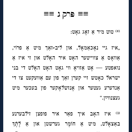
≡≡
≡≡
פּרק ג
טוט מיר אַ זאָג
גאָט
:
(א)
„איז גיי נאָכאַמאָל, און ליב⸗זאַך מיט אַ פרוֹי,
אַוואָס אַ צווייטער האָט איר האָלט און זי איז אַ
נואפטע — אָט אַזויאָ ווי גאָט האָט האָלט די בני
ישראל כאָטש זיי קערן זאַך פון עם אַוועקעט צו די
אַנדערע געטער און אָנזשלאָקער פון בעכער מיט
געצנווײַן.“
איז האָב איך פאַר איר פופצן זילבערנע
(ב)
באַצאָלט, מיט אַ חוֹמֶר גערשטן און אַ לֶתֶֿךְ