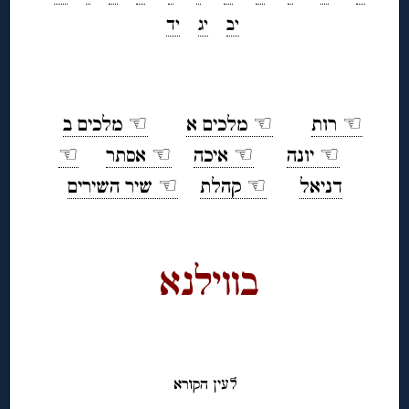
יב
יג
יד
◊
☜ רות
☜ מלכים א
☜ מלכים ב
☜ יונה
☜ איכה
☜ אסתר
☜
דניאל
☜ קהלת
☜ שיר השירים
◊
בווילנא
◊
◊
לע
ין הקורא