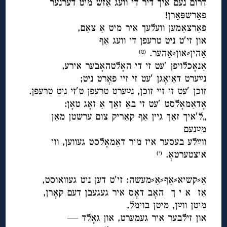
דרום נעם איך דיר די וועג אַזש מיט דערנער
פאַרשפּאַרן!
פאַרצאַמען וועלעך איר מיט אַ צאַם,
און זי′ט ניט טרעפן די וועג אַף
אַהין⸗און⸗אַהער.
(ט)
אַנאָכלויפן ′עט זי די האָלטהאָבער אירע,
נײַערט דאַיאָגן ′עט זי זיי פאָרט ניט;
זוכן ′עט זי זיי זוכן, נײַערט טרעפן ט′זי ניט טרעפן.
אָדאַמאָלסט ′עט זי באַ זאַך אַ זאָג טאָן:
„ל′איך זאַך גיין אַף קאַריק צום ערשטן מאַן
מײַנעם
ווײַלע בעסער איז מיר דאַמאָלסט געווען, ווי
איצטערטאָ.
(י)
◊
אַ⸗קשיא⸗אַף⸗אַ⸗מעשה: זי′ט דען ניט געוואוסט,
אַז א י ך האָב דאָס איר געגעבן דעם קאָרן,
מיטן ווײַן, מיטן בוימל,
און זילבער איר געמערט, און גאָלד
—