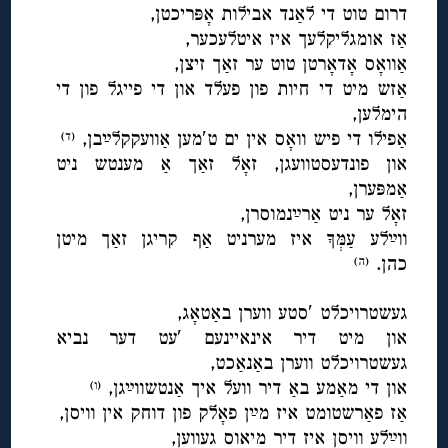
דרום טוט די לאַנד אבילות אָפּריכטן,
אַז אומגליקלעך איז איטלעכער,
אַוואָס אָדאָרטן טוט ער זאַך זיצן,
אַזש מיט די חיות פון פעלד און די פייגל פון די
הימלען,
אַפילו די פיש וואָס אין ים ט′מען אַוועקקלײַבן,
(ד)
און פונדעסטוועגן, זאָל זאַך אַ מענטש ניט
אַמפּערן,
זאָל ער ניט אַרײַנמוסרן,
ווײַלע עַמְּךָ איז מערניט אַף קריגן זאַך מיטן
כהן.
(ה)
◊
געשטרויכלט ′סטע ווערן באַטאָג,
און מיט דיר אינאיינעם ′עט דער נביא
געשטרויכלט ווערן באַנאַכט,
און די מאַמע באַ דיר וועל איך אַנטשווײַגן,
(ו)
אַז פאַרשטומט איז מײַן פאָלק פון דוחק אין וויסן,
ווײַלע וויסן איז דיר מיאוס געווען,