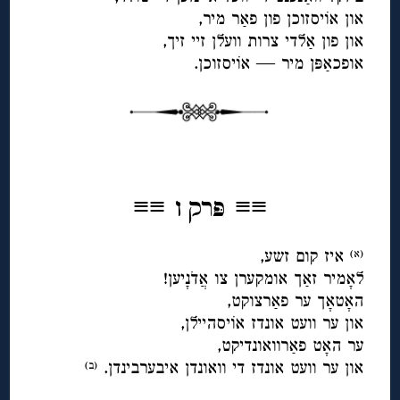
און אוֹיסזוכן פון פאַר מיר,
און פון אַלדי צרות וועלן זיי זיך,
אופכאַפּן מיר — אוֹיסזוכן.
◊
≡≡
≡≡
פּרק ו
איז קום זשע,
(א)
לאָמיר זאַך אומקערן צו אֲדֹנָיען!
האָטאָך ער פאַרצוקט,
און ער וועט אונדז אוֹיסהיילן,
ער האָט פאַרוואונדיקט,
און ער וועט אונדז די וואונדן איבערבינדן.
(ב
)
◊