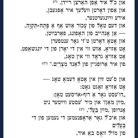
און כ′ל איר אַפן האַרצן ריידן.
(יז)
און אַפון דאָרטן וועלעך איר אָפּגעבן,
אירע ווײַנגערטנער,
און דעם טאָל פון עָכוֹר אַזש אַף אַ פֶּתַח⸗תִּקְוָה,
— אַן אָנהייב פון האָפונג, פאַרבײַטן.
און אָטאָ דאָרטן ט′זי גאָר ענטפערן
אָט אַזויאָ, אַזש ווי אין די יאָרן פון די יונגשאַפט.
אָט אַזויאָ גראָד ווי אין טאָג,
פון איר אַרופגיין פון לאַנד מִצְרַיִם.“
(יח)
◊
און ס′עט זײַן אין אָטאָ דעמאָ טאָג —
אָט אַזויאָ זאָגט גאָט:
„דו′עסט גאָר אַ רוף⸗אוֹיסעט טאָן:
,מײַן מאַן!‘ און מיר ′עסטע ווײַטער ניט
אָנרופן ,מײַן בַּעֲל‘,
(יט)
און איכ′ל גאָר אַראָפּנעמען די נעמען פון די
בְּעָלִים
פון מוֹיל וואָס באַ איר,