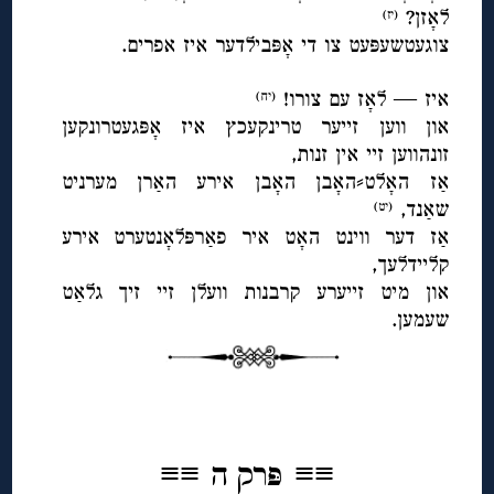
לאָזן?
(יז)
צוגעטשעפּעט צו די אָפּבילדער איז אפרים.
◊
איז — לאָז עם צורו!
(יח)
און ווען זייער טרינקעכץ איז אָפּגעטרונקען
זונהווען זיי אין זנות,
אַז האָלט⸗האָבן האָבן אירע האַרן מערניט
שאַנד,
(יט)
אַז דער ווינט האָט איר פאַרפּלאָנטערט אירע
קליידלעך,
און מיט זייערע קרבנות וועלן זיי זיך גלאַט
שעמען.
◊
≡≡
≡≡
פּרק ה