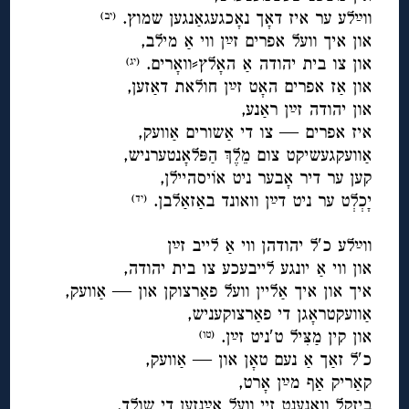
ווײַלע ער איז דאָך נאָכגעגאַנגען שמוץ.
(יב
)
און איך וועל אפרים זײַן ווי אַ מילב,
און צו בית יהודה אַ האָלץ⸗וואָרים.
(יג
)
און אַז אפרים האָט זײַן חולאת דאַזען,
און יהודה זײַן ראַנע,
איז אפרים — צו די אַשורים אַוועק,
אַוועקגעשיקט צום מֵלֶךְ הַפּלאָנטערניש,
קען ער דיר אָבער ניט אוֹיסהיילן,
יָכְלְט ער ניט דײַן וואונד באַזאַלבן.
(יד
)
◊
ווײַלע כ′ל יהודהן ווי אַ לייב זײַן
און ווי אַ יונגע לייבעכע צו בית יהודה,
איך און איך אַליין וועל פאַרצוקן און — אַוועק,
אַוועקטראָגן די פאַרצוקעניש,
און קין מַצִּיל ט′ניט זײַן.
(טו
)
כ′ל זאַך אַ נעם טאָן און — אַוועק,
קאַריק אַף מײַן אָרט,
ביזקל וואַנענט זיי וועל אײַנזען די שולד,