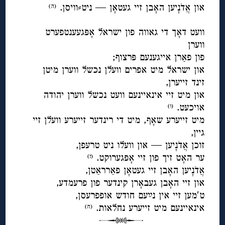
און אֲדֹנָיען האָבן זיי געטאָן — ניט⸗וויסן.
(ה)
◊
וועט דאָך די גאווה פון ישראל אָפּגעענטפערט
ווערן
פון פאַרן אייגענעם פּרצוף;
און ישראל מיט אפרים וועלן נכשל ווערן מיטן
זינד זייערן,
און מיט זיי אינאיינעם וועט נכשל ווערן יהודה
אויכעט.
(ו)
מיט זייערע שאָף, מיט די רינדער זייערע וועלן זיי
גיין,
זוכן אֲדֹנָיען — און וועלו ניט טרעפן,
ער האָט זיך פון זיי אָפּגערוקט.
(ז)
אֲדֹנָיען האָבן זיי געטאָן פאַרראַטן,
און זיי האָבן געבאָרן קינדער פון פרעמדע,
ט′מען זיי אין נײַעם חודש אופפרעסן,
אינאיינעם מיט זייערע נחלאות.
(ח
)