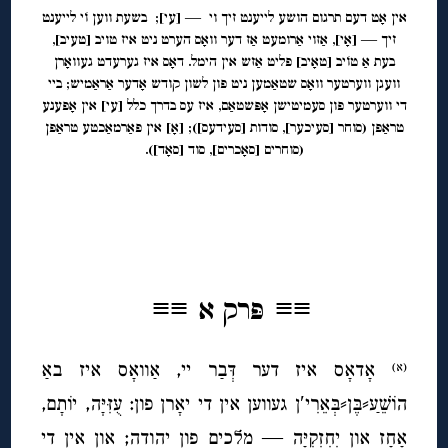
אין אָט דעם תרגום הושע לייענט זיך
וי
— [
עי
]; בשעת ווען
וֹי
לייענט
זיך — [
אָי
], אַזוי אַרומעט אַז דער וואָס הערט ניט איז טויב [
טעיב
],
בעת אַ טוֹיב [
טאָיב
] פליט אַזש אין הימל. דאָס איז גערעדט געוואָרן
וועגן ווערטער וואָס שטאַמען
ניט
פון לשון קודש אָדער אַראַמיש; ביי
די ווערטער פון סעמיטישן אָפּשטאַם, איז עס בדרך כלל [
עי
] אין אָפענע
טראַפן (סוחר [
סעיכער
], סודות [
סעידעס
]); [
אָ
] אין פאַרמאַכטע טראַפן
(סוחרים [
סאָכרים
], סוד [
סאָד
]).
◊
◊
≡≡
≡≡
◊
פּרק א
אָדאָס איז דער דְּבַר יי, אַוואָס איז באַ
(א)
הוֹשֵׁׁעַ⸗בֶּן⸗בְּאֵרִי′ן געווען אין די יאָרן פון: עֻזִּיָּה, יוֹתָם,
אָחָז און יְחִזְקִיָּה — מלכים פון יהודה; און אין די