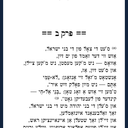
◊
≡≡
≡≡
פּרק ב
ס′עט די צאָל פון די בני ישראל,
(א)
אַזש ווי דער זאַמד פון ים זײַן,
אַוואָס — ניט מ′קען מעסטן, ניט מ′קען ציילן,
און ס′עט זײַן, אַז,
אָנשטאָט מ′זאָל זיי אָנזאָגן: „לׁא⸗עַמִּי
אַתֶּם — ניט מײַן פאָלק זײַט איר“,
ט′מען זיי אַזש אַ זאָג טאָן: „בְּנֵי אֵל⸗חַי —
קינדער פון לעבעדיקן גאָט“.
(ב)
און ס′עלן די בני יהודה מיט די בני ישראל,
זאַך זאַלבענאַנד אײַנזאַמלען,
און זיי′לן זאַך שטעלן אַן איינאיינציקן ראש,
און זיי′לן פונעם אָפּלאַנד אַרופגיין, ווײַלע גרויס