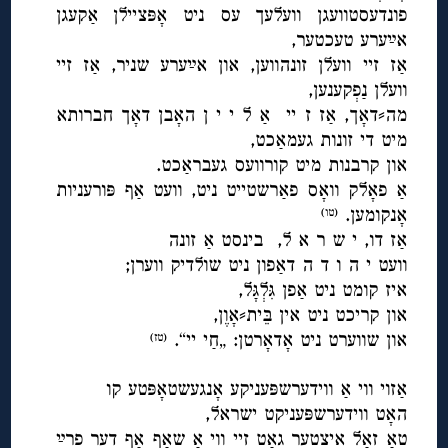
פונדעסטוועגן וועלעך עס ניט אָפּציילן אַקעגן
אײַערע טעכטער,
אַז זיי וועלן זונהווען, און אײַערע שניר, אַז זיי
וועלן נַפְקענען,
מה⸗דאָך, אַז ז יי אַ ל י י ן האָבן דאָך חברותא
מיט די זונות געמאַכט,
און קרבנות מיט קורוועס געבראַכט.
אַ פאָלק וואָס פאַרשטייט ניט, וועט אַף פּורעניות
אָנקומען.
(טו)
אַז דו, י ש ר א ל, בינסט אַ זונה
וועט י ה ו ד ה דאַפון ניט שולדיק ווערן;
איז קומט ניט אַפן גִּלְגָּל,
און קריכט ניט אין בֵּית⸗אָוֶן,
און שווערט ניט אָדאָרטן: „חַי יי“.
(טז)
◊
אַזוי ווי אַ ווידערשפּעניקע אָנגעשטאָפּטע קו
האָט ווידערשפּעניקט ישראל,
טאָ זאָל איצטער גאָט זיי ווי אַ שאָף אַף דער פרײַ