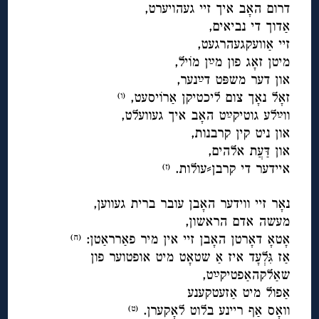
דרום האָב איך זיי געהויערט,
אַדוך די נביאים,
זיי אַוועקגעהרגעט,
מיטן זאָג פון מײַן מוֹיל,
און דער משפּט דײַנער,
זאָל נאָך צום ליכטיקן אַרוֹיסעט,
(ו
)
ווײַלע גוטיקײַט האָב איך געוועלט,
און ניט קין קרבנות,
און דַּעֲת אלהים,
איידער די קרבן⸗עולות.
(ז
)
◊
נאָר זיי ווידער האָבן עובר ברית געווען,
מעשה אדם הראשון,
אָטאָ דאָרטן האָבן זיי אין מיר פאַרראַטן:
(ח
)
אַז גִּלְעָד איז אַ שטאָט מיט אופטוער פון
שאַלקהאַפטיקײַט,
אַפול מיט אַזעטקענע
וואָס אַף ריינע בלוט לאָקערן.
(ט
)