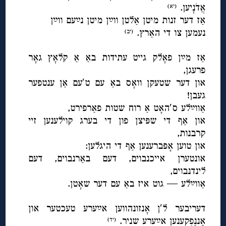
אֲדֹנָיען.
(יא)
אַז דער זנות מיטן אַלטן ווײַן מיטן נײַעם ווײַן
נעמען צו די האַרץ.
(יב)
◊
אַז מײַן פאָלק גייט עתידות באַ אַ קלאָץ גאָר
פרעגן,
און דער שטעקן וואָס באַ עם ט′עם אַן ענטפער
געבן!
אַווײַלע ס′האָט אַ רוח שטות פאַרפירט,
און אַף די שפּיצן פון די בערג קוילענען זיי
קרבנות,
און טוען אָפּברענען אַף די היגלען:
אונטערן אייכנבוים, דעם באַרנבוים, דעם
לינדנבוים,
אַווײַלע — גוט איז באַ עם דער שאָטן.
◊
דעריבער ל′ן אָנזונהווען אײַערע טעכטער און
אָננַפְקענען אײַערע שניר.
(יד)