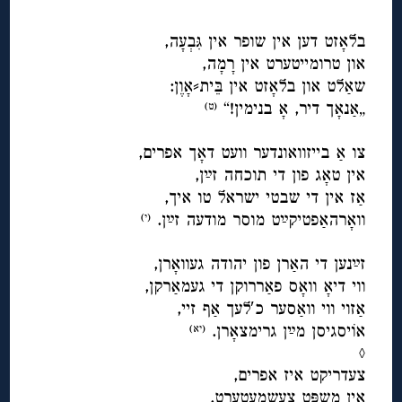
◊
בלאָזט דען אין שופר אין גִּבְעָה,
און טרומייטערט אין רָמָה,
שאַלט און בלאָזט אין בֵּית⸗אָוֶן:
„אַנאָך דיר, אָ בנימין!“
(ט
)
◊
צו אַ בייזוואונדער וועט דאָך אפרים,
אין טאָג פון די תוכחה זײַן,
אַז אין די שבטי ישראל טו איך,
וואָרהאַפטיקײַט מוסר מודעה זײַן.
(י
)
◊
זײַנען די האַרן פון יהודה געוואָרן,
ווי דיאָ וואָס פאַררוקן די געמאַרקן,
אַזוי ווי וואַסער כ′לעך אַף זיי,
אוֹיסגיסן מײַן גרימצאָרן.
(יא
)
◊
צעדריקט איז אפרים,
אין משפּט צעשמעטערט,