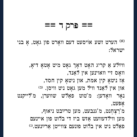
◊
≡≡
≡≡
פּרק ד
הערט זשע אוֹיסעט דעם וואָרט פון גאָט, אָ בני
(א)
ישרא
ל:
◊
ווײַלע אַ קריג האָט דאָך גאָט מיט אָטאָ דיאָ,
וואָס זיי וואוינען אין לאַנד,
אַז ניטאָ קין אמת, און ניטאָ קין חסד,
און אין לאַנד וויל מען גאָט ניט וויסן.
(ב)
נאָר וואָדען: מ′טוט פאַלש שווערן, מ′לייקנט
אָפּעט,
מ′רַצְחְנט, מ′גנבעט, מען טרײַבט ניאוף,
מען ווילדעוועט אַזש ביז די בלוט פון איינעם
פאַלט ניט אין בלוט פונעם צווייטן אַרײַנעט.
(ג)
◊