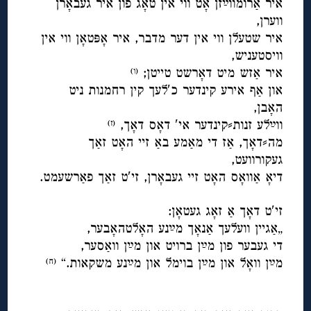
איר אַרומווײַזן אָט ווי אין טאָג פון איר געבאָרן
ווערן,
איר שטעלן ווי אין דער מדבר, איר אָפּטאָן ווי אין
וויסטעניש,
איר אַזש מיט דאָרשט טייטן;
(ו)
און אַף אירע קינדער כ′לעך קין רחמנות ניט
האָבן,
ווײַלע זנות⸗קינדער אי′ דאָס דאָך,
(ז)
מה⸗דאָך, אַז די מאַמע באַ זיי האָט זאַך
געקורוועט,
דיאָ אַוואָס האָט זיי געבאָרן, זי′ט זאַך פאַרשעמט.
◊
זי′ט דאָך אַ זאָג געטאָן:
„אַגיין וועלעך אַנאָך מײַנע האָלטהאָבער,
די געבער פון מײַן ברויט און מײַן וואַסער,
מײַן וואָל און מײַן בוימל און מײַנע משקאות.“
(ח)
◊