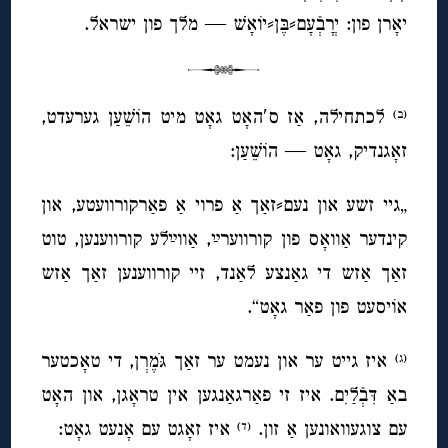
יאָרן פון: יְרָבְֿעָם⸗בֶּּן⸗יוֹאָשׁׁ — מלך פון ישראל.
לכתחילה, אַז ס′האָט גאָט מיט הוֹשֵׁׁעַן גערעדט,
(ב)
זאָגנדיק, גאָט — הוֹשֵׁׁעַן:
„גיי זשע און נעם⸗זאַך אַ פרוי אַ פאַרקורוועטע, און
קינדער אַוואָס פון קורווערײַ, אַווײַלע קורווענען, טוט
זאַך אַזש די גאַנצע לאַנד, זיי קורווענען זאַך אַזש
אוֹיסעט פון פאַר גאָט“.
איז גייט ער און נעמט ער זאַך גּׁמֶרְן, די טאָכטער
(ג)
באַ דִּבְֿלַיִם. איז זי פאַרגאַנגען אין טראָגן, און האָט
עם צוגעוואונען אַ זון.
איז זאָגט עם אָנעט גאָט:
(ד)