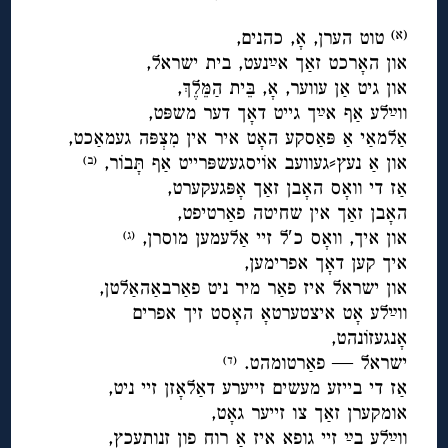
טוט הערן, אָ, כהנים,
(א)
און האָרכט זאַך אײַנעט, בית ישראל,
און גיט אַן עווער, אָ, בֵּית הַמֵּלֶךְ,
ווײַלע אַף אײַך גייט דאָך דער משפּט,
אַלמאַי אַ פּאַסקע האָט איר אין מִצְפּה געמאַכט,
און אַ נעץ⸗געוועב אוֹיסגעשפּרייט אַף תָּבוֹר,
(ב)
אַז די וואָס האָבן זאַך אָפּגעקערט,
האָבן זאַך אין שחיטה פאַרטיפט,
און איך, וואָס כ′ל זיי אַלעמען מוסרן,
(ג)
איך קען דאָך אפרימען,
און ישראל איז פאַר מיר ניט פאַרבאַהאַלטן,
ווײַלע אָט איצטערטאָ האָסט זיך אפרים
אָנגעזוֹנהט,
ישראל — פאַרטומהט.
(ד)
אַז די בייזע מעשים זייערע דאַלאָזן זיי ניט,
אומקערן זאַך צו זייער גאָט,
ווײַלע בײַ זיי גופא איז אַ רוח פון זנותעכץ,