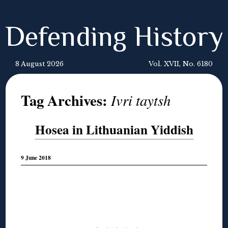
Defending History
8 August 2026
Vol. XVII, No. 6180
Tag Archives:
Ivri taytsh
Hosea in Lithuanian Yiddish
9 June 2018
◊
◊