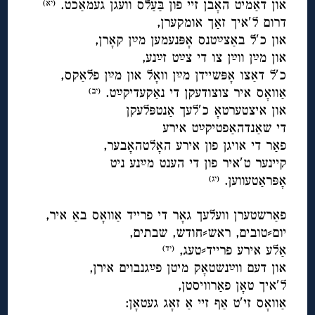
און דאַמיט האָבן זיי פון בַּעַלס וועגן געמאַכט.
(יא)
דרום ל′איך זאַך אומקערן,
און כ′ל באַצײַטנס אָפּנעמען מײַן קאָרן,
און מײַן ווײַן צו די צײַט זײַנע,
כ′ל דאַצו אָפּשיידן מײַן וואָל און מײַן פלאַקס,
אַוואָס איר צוצודעקן די נאַקעדיקײַט.
(יב)
און איצטערטאָ כ′לעך אַנטפּלעקן
די שאַנדהאַפטיקײַט אירע
פאַר די אויגן פון אירע האָלטהאָבער,
קיינער ט′איר פון די הענט מײַנע ניט
אָפּראַטעווען.
(יג)
◊
פאַרשטערן וועלעך גאָר די פרייד אַוואָס באַ איר,
יום⸗טובים, ראש⸗חודש, שבתים,
אַלע אירע פרייד⸗טעג,
(יד)
און דעם ווײַנשטאָק מיטן פײַגנבוים אירן,
ל′איך טאָן פאַרוויסטן,
אַוואָס זי′ט אַף זיי אַ זאָג געטאָן: