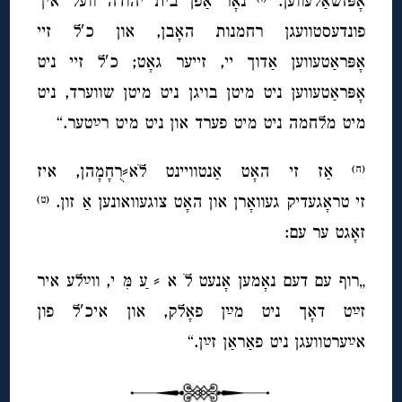
אָפּזשאַלעווען.
נאָר אַפן בית יהודה וועל איך
פונדעסטוועגן רחמנות האָבן, און כ′ל זיי
אָפּראַטעווען אַדוך יי, זייער גאָט; כ′ל זיי ניט
אָפּראַטעווען ניט מיטן בויגן ניט מיטן שווערד, ניט
מיט מלחמה ניט מיט פערד און ניט מיט רײַטער.“
אַז זי האָט אַנטוויינט לׁא⸗רֻחָמָהן, איז
(ח)
זי טראָגעדיק געוואָרן און האָט צוגעוואונען אַ זון.
(ט)
זאָגט ער עם:
„רוף עם דעם נאָמען אָנעט לׁ א ⸗ עַ מִּ י, ווײַלע איר
זײַט דאָך ניט מײַן פאָלק, און איכ′ל פון
אײַערטוועגן
ניט פאַראַן זײַן
.“