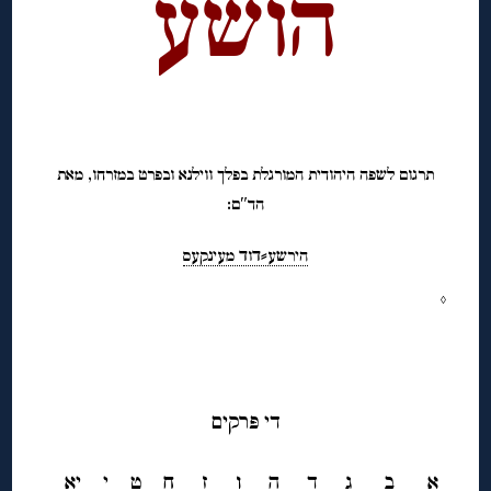
הושע
◊
תרגום לשפה היהודית המורגלת בפלך ווילנא ובפרט במזרחו, מאת
הד″ם:
הירשע⸗ﬢוﬢ מעינקעס
◊
◊
די פּרקים
א
ב
ג
ד
ה
ו
ז
ח
ט
י
יא