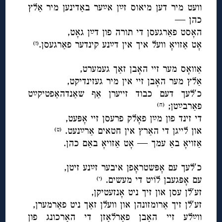
וועט מיר דען מיאוס זײַן אײַער באַדינען מיר אַלץ
כהן —
האָסט פאַרגעסן די תורה פון דײַן גאָט,
אָט אַזויאָ וועל איך אין דײַנע קינדער פאַרגעסן.
(ז)
◊
אַוואָס מער זיי האָבן זאַך געמערט,
אַלץ מער האָבן זיי אין מיר געזינדיקט,
כ′לעך דעם כבוד זייערן אַף שאַנדהאַפטיקײַט
פאַרבײַטן;
(ח)
די זינד פון מײַן פאָלק פרעסן זיי אָפּעט,
און לייגן די האַרץ אין חטאים אַרײַנעט.
(ט)
אַזויאָ באַ עמך — אָט אַזויאָ באַם כהן.
◊
כ′לעך עם אָפּשטראָפן איבער זײַנע זיטן,
עם אָפּגעבן לוֹיט די מעשים.
(י)
זע′לן עסן און זיך ניט אָנזעטיקן,
זע′לן זיך אַרומזונהן און וועלן זאַך ניט פאַרמערן,
ווײַלע זיי האָבן פאַרלאָזן די האָרכונג פון