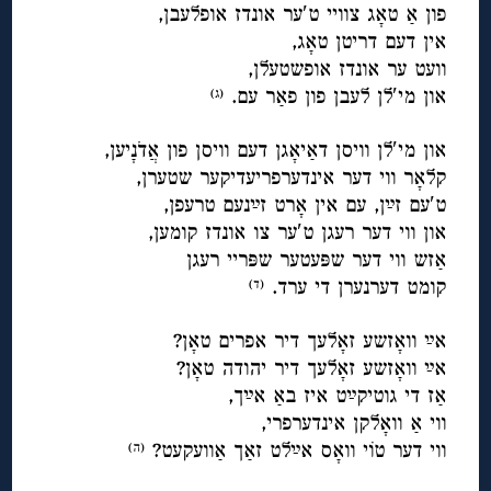
פון אַ טאָג צוויי ט′ער אונדז אופלעבן,
אין דעם דריטן טאָג,
וועט ער אונדז אופשטעלן,
און מי′לן לעבן פון פאַר עם.
(ג
)
◊
און מי′לן וויסן דאַיאָגן דעם וויסן פון אֲדֹנָיען,
קלאָר ווי דער אינדערפריעדיקער שטערן,
ט′עם זײַן, עם אין אָרט זײַנעם טרעפן,
און ווי דער רעגן ט′ער צו אונדז קומען,
אַזש ווי דער שפּעטער שפּריי רעגן
קומט דערנערן די ערד.
(ד
)
◊
אײַ וואָזשע זאָלעך דיר אפרים טאָן?
אײַ וואָזשע זאָלעך דיר יהודה טאָן?
אַז די גוטיקײַט איז באַ אײַך,
ווי אַ וואָלקן אינדערפרי,
ווי דער טוֹי וואָס אײַלט זאַך אַוועקעט?
(ה
)
◊