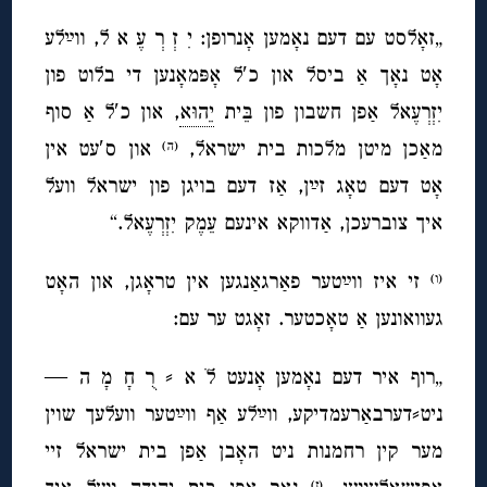
„זאָלסט עם דעם נאָמען אָנרופן: יִ זְ רְ עֶ א ל, ווײַלע
אָט נאָך אַ ביסל און כ′ל אָפּמאָנען די בלוט פון
יִזְרְעֶאל אַפן חשבון פון בֵּית
יֵהוּא
, און
כ′ל
אַ סוף
מאַכן מיטן מלכות בית ישראל,
און ס′עט אין
(ה)
אָט דעם טאָג זײַן, אַז דעם בויגן פון ישראל וועל
איך צוברעכן, אַדווקא אינעם עֵמֶק יִזְרְעֶאל.“
זי איז ווײַטער פאַרגאַנגען אין טראָגן, און האָט
(ו)
געוואונען אַ טאָכטער. זאָגט ער עם:
„רוף איר דעם נאָמען אָנעט לׁ א ⸗ רֻ חָ מָ ה —
ניט⸗דערבאַרעמדיקע, ווײַלע אַף ווײַטער וועלעך שוין
מער קין רחמנות ניט האָבן אַפן בית ישראל זיי
(ז)