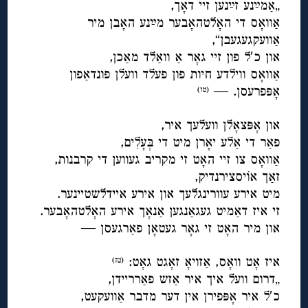
„אַמײַנע זײַנען זיי דאָך,
אַוואָס די האָלטהאָבער מײַנע האָבן מיר
אַוועקגעגעבן“,
און כ′ל פון זיי גאָר אַ וואַלד מאַכן,
אַוואָס ווילדע חיות פון פעלד וועלן פונדאַפון
אָפּפרעסן. —
(טו)
◊
און אָפּצאָלן וועלעך איר,
פאַר די אַלע יאָרן מיט די בְּעָלִים,
אַוואָס צו זיי האָט זי מקריב געווען די קרבנות,
זאַך אוֹיסצירנדיק,
מיט אירע עוורינגלעך און אירע איידלשטיינער.
זי איז דאַמיט געגאַנגען אַנאָך אירע האָלטהאָבער.
און מיר האָט זי גאָר געטאָן פאַרגעסן —
◊
איז אָט וואָס, אַזויאָ זאָגט גאָט:
(טז)
„דרום וועל איך איר אַזש פאַרריידן,
כ′ל איר אָפּפירן אין דער מדבר אַוועקעט,