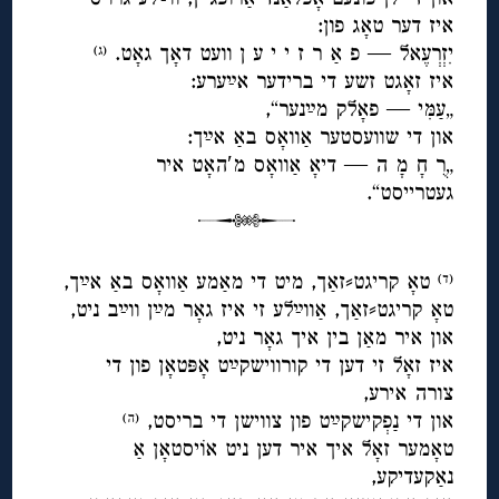
איז דער טאָג פון:
יִזְרְעֶאל — פ אַ ר ז י י ע ן וועט דאָך גאָט.
(ג)
איז זאָגט זשע די ברידער אײַערע:
„עַמִּי — פאָלק מײַנער“,
און די שוועסטער אַוואָס באַ אײַך:
„רֻ חָ מָ ה — דיאָ אַוואָס מ′האָט איר
געטרייסט“.
◊
טאָ קריגט⸗זאַך, מיט די מאַמע אַוואָס באַ אײַך,
(ד)
טאָ קריגט⸗זאַך, אַווײַלע זי איז גאָר מײַן ווײַב ניט,
און איר מאַן בין איך גאָר ניט,
איז זאָל זי דען די קורווישקײַט אָפּטאָן פון די
צורה אירע,
און די נַפְקישקײַט פון צווישן די בריסט,
(ה)
טאָמער זאָל איך איר דען ניט אוֹיסטאָן אַ
נאַקעדיקע,