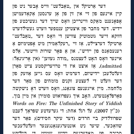
דער אַרטיקל אין „טאַבלעט“ ווייס אָבער ניט פון
קיין איינעם פון זיי אין זין פון אַן ערנסטן אַקאַדעמישן
אָפּאָנענט מאַקס וויינרייכן וואָס שייך דער געשיכטע פון
יידיש. דער מחבר פון איצטיקן ענטפער ווערט געשילדערט
דווקא זייער גוטמוטיק צווישן די וואָס דער „טאַבלעט“
אַרטיקל דערציילט, אַז זיי „רעקלאַמירן מיט אָפּטימיזם אַ
רענעסאַנס פון יידיש“, און אַ פּאָר שורות ווייטער, אַלס
איינער וואָס האָט לעצטנס „מודה געווען“ (אין אָריגינאַל:
admitted), אַז איצט איז די טרויעריקסטע צייט פאַרן
וועלטלעכן יידישיזם, דערמיט וואָס עס גייען אַוועק פון
דער וועלט די לעצטע זקנים מומחים פון פאַר דער
מלחמה. מיין אייגענעם צוגאַנג, וואָס ווערט דאָ נישקשה
פאַרפּלאָנטערט, האָב איך געפּרואווט סומירן אין מיין בוך,
Words on Fire: The Unfinished Story of Yiddish
(כ″ץ 2007), על רגל אחת: די גערעדטע שפּראַך לעבט
שפּרודלדיק ביי חרדים (דער עיקר חסידים); פאַר דער
שוואַכער, שיער ניט אונטערגעגאַנגענער וועלטלעכער
סביבה פון מאָדערנעם יידיש שטייט די הייליקע