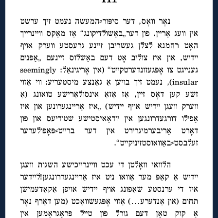
נאָר וואָס, דער סיפּור⸗המעשה נעמט זיך ערשט
אין וועג אַריין. פון דער„באַשולדיקונג“ אַז מאַקס וויינרייך
האָט רחמנא לצלן געשריבן זיינע גרעסטע ווערק אויף
יידיש, און איז צוליב אָט דעם באַשלוס זיינעם „אַפּנים
גענייגט צו אָפּגעזונדערטקייט“ (אין אָריגינאַל: seemingly
insular), נעמט זיך בויען אַ גאַנצע מיסטעריע: ווי אַזוי
זשע קען דאָס זיין, אַז אַזאַ אינסולאַרישע טואונג (אַ
ווערק וועגן יידיש אויף יידיש) „איז אַריינגערונען און איז
אַפילו דורגעדרונגען אין יודאַאיסטישע שטודיעס און פון
דאָרט אַריבערמיגרירט אין דער ברייט⸗פּאָפּולערער
זעלבסט⸗באַוואוסטזיניקייט“.
הלוואי וואָלטן די עכט וויינרייכישע השגות וועגן
יידיש אַ קאַפּ מער אַוואו ניט איז אַריינגעדרונגען!ליידער
איז די ערנסטע שאַפונג אויף יידיש אויפן אַקאַדעמישן
תחום (און אַנדערע…) אַזוי אָפּגעשוואַכט (מען דאַרף נאָר
אַ קוק טאָן דעם גורל פון טייל פּראָגראַמען אין