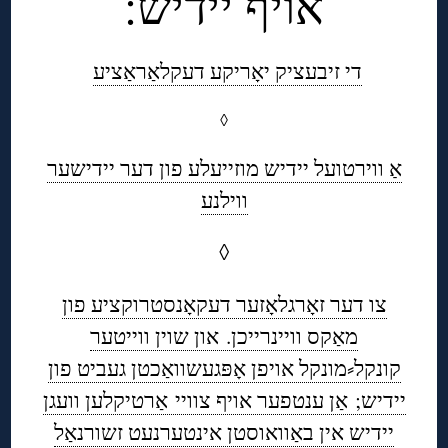
אויף יידיש:
די זיבעציק יאָריקע דעקלאַראַציע
◊
אַ ווירטועל יידיש מוזייעלע פון דער יידישער
ווילנע
◊
צו דער זאָרגלאָזער דעקאָנסטרוקציע פון
מאַקס וויינרייכן
.
און שוין ווייטער
קונקל⸗מונקל אויפן אָפּגעשוואַכטן געביט פון
יידיש; אַן ענטפער אויף צוויי אַרטיקלען וועגן
יידיש אין באַוואוסטן אינטערנעט זשורנאַל