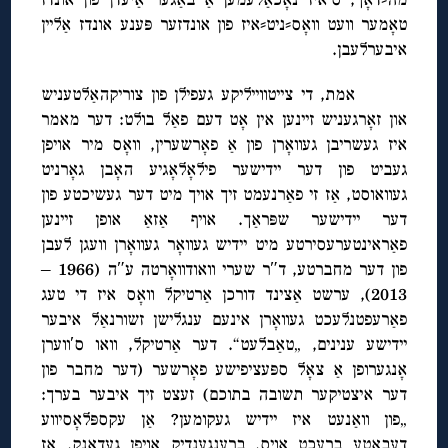
טאָמער וועט וואָס⸗ניט⸗איז פון אונדזער פּענע אונדז אַליין
איבערלעבן.
אמת, די צייטווייליקע געפילן פון צוריקהאַלטעניש
און זאָרגעניש זיינען אין אָט דעם פאַל בולט: דער מאמר
איז געשריבן געוואָרן פון אַ פאָרשערין, וואָס מיר אויפן
געביט פון דער יידישער פילאָלאָגיע האָבן גאָרניט
געוואוסט, אַז זי פאַרנעמט זיך אויך מיט דער געשיכטע פון
דער יידישער שפּראַך. אויף אַזאַ אופן זיינען
פאַראינטערעסירטע מיט יידיש געוואָר געוואָרן וועגן לעבן
פון דער מחברטע, ד″ר שערי וואודוואָרטה ע″ה (1966 –
2013), ערשט אַצינד דורכן אַרטיקל וואָס איז די טעג
פאַרעפטנלעכט געוואָרן אינעם ענגלישן זשורנאַל איבער
יידישע ענינים, „טאַבלעט“. דער אַרטיקל, וואו ס′ווערן
אָנגערופן אַ צאָל ספּעציפישע פאָרשער (דער מחבר פון
דער איצטיקער תשובה בתוכם) זעצט זיך איבער בערך:
„פון וואַנעט איז יידיש געקומען? אַן עקספּלאָסיווע
דעבאַטע ברעכט אויס, ברענגענדיק אויפן געדאַנק, אַז