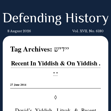
Defending History
8 August 2026
Vol. XVII, No. 6180
Tag Archives:
יידיש
Recent In Yiddish & On Yiddish .
. .
27 June 2014
◊
Dovid’s
Yiddish,
Litvak
&
Recent