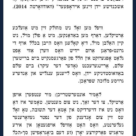
אשכנזישע יידן זיינען אייראָפּעער“ (וואודוואָרטה 2014).
וויפל מען זאָל ניט מחולק זיין מיט אַזעלכע
אַרטיקלען, דאַרף מען באַדאַנקען, מיט אַ פולן מויל, ניט
קיין האַלבן מויל, דיאָ קאָלעגן וואָס הייבן בכלל אויף די
גרונט⸗פראַגן אַרום יידיש וואָס ווערן אַזוי אָפט
גלאַט אָפּגערוקט אין חלל פון פאַרגעסנקייט ביים ברייטערן
עולם, אַריינגערעכנט (אָדער דער עיקר) ביים עולם
באַוואוסטזיניקע יידן, וואָס לייענען ענגליש און אַנדערע
גרויסע מלוכה שפּראַכן.
לאָמיר אונטערשטרייכן: מיר ענטפערן אויפן
אַרטיקל, צו דער זאַך, ניט צום מענטשן. טאָמער איז דאָ
וואָס ניט איז דויערדיקס אין אָטאָ דער תשובה, טאָ זאָל
עס זיין צום אָנדענק פון דער נפטר געוואָרענער
געלערנטע, וואָס האָט אַזויפל אויפגעטאָן אין אירע
טראַגיש פאַרקירצע יאָרן (זע דעם ביאָגראַפישן סך⸗הכל