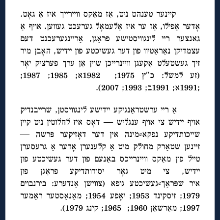
קיינער טענהט ניט, אַז מאַקס וויירייך איז אַ גאָט.
אָדער אַפילו, אַז ער איז אַלעמאָל גערעכט געווען. אויף אַ
גאנצער ריי לינגוויסטישע פראַגן, אַריינגערעכנט דעם
עצמדיקן נאַראַטיוו פון דער געשיכטע פון יידיש, האָבן מיר
זיך געשטעלט אַקעגן וויינרייכן שוין אַן ערך פערציק יאָר
(זע למשל: כ″ץ 1975; 1982א; 1985; 1987;
;1991א; 1991ב; 1993; 2007).
אַ ריי ערשטראַנגיקע יידישע לינגוויסטן, שרייבנדיק
אויף יידיש צי אויף ענגליש — דאָס איז לחלוטין ניט קיין
שייכותדיקע נפקא⸗מינה אין דער דאָזיקער פּרשה —
זיינען שטאַרק מחולק מיט אַ קלענערן אָדער אַ גרעסערן
טייל פון מאַקס וויינרייכס באַנעם פון דער געשיכטע פון
יידיש, צי מיט גאָר יסודותדיקע פראַגן פון
איר שפּראַך⸗געשיכטע גופא (צווישן אַנדערע: בירנבוים
1979; זיסקינד 1953; יאָפע 1954; מאַנאַסטער ראַמער
1997; מאַרשאַן 1960; 1965; קינג 1979).