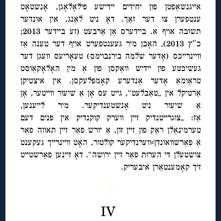
אייגנשאַפטן פון יחידים יידישע פילאָלאָגן, אָנשטאָט
ענטפערן צו דער זאַך. דאָ ניט לאַנג, אין אונדער
תשובה אויף א. ביידערס אַן אַרבעט (זע ביידער 2013;
כ″ץ 2013), האָבן מיר געענטפערט אויף דער טענה אַז
וויינרייכס (אָדער שלמה בירנבוימס) טעאָריעס וועגן דער
געשיכטע פון יידיש וואַקסן פון אַ מין האָלאָקאַוסט
טראַומאַ אָדער אַנדערע קאָמפּלעקסן. אין איצטיקן
אַרטיקל אין „טאַבלעט“, גייט עס אָן אַ שיעור ווייטער, אָן
אַ שיעור ניט אָנשטענדיקער. מיר לייענען,
אַז: „צוגרייטנדיק זיין ווערק קוקנדיק אין פּנים דעם
טערמינאַלן ראַק פון זיין זון, אַ יורש פאַר זיין תאווה פאַר
אַ פאַרשוואונדן⸗ווערנדיקער קולטור, האָט וויינרייך געקענט
צושטעלן די הערות פאַר זיין ירושה“. דאָ זיינען פאַרשטייט
זיך קאָמענטאַרן איבעריק.
◊
IV