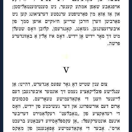
אויפגאַבע שאַפן אמתע קענער, ניט סענטימענטאַליסטן;
און אַז אַזאַ מין פאַרטיפטע ערנסטע דערציאונג קען ניט
פאַרביטן ווערן דורכן שרייען חי⸗וקיים אויפן סמך פון
איבערזעצונגען, געזאַנג, קאָנגרעסן, קלובן וואָס שטעלן
מיט זיך פאָר יידיש אָן יידיש. דאָס איז אַלץ אַ באַזונדערע
פּרשה.
◊
V
צום ענין שטייט דאָ גאָר עפּעס אַנדערש, דהיינו: אַן
ענגלישע פּובליקאַציע נעמט זיך אונטער איבערגעבן דעם
לייענער וועגן די אַקאַדעמישע טעאָריעס, סכסוכים
אַרום דעם אורשפּרונג און דער געשיכטע פון יידיש, וואָס
די רעדאַקציע פון „טאַבלעט“ רעקלאַמירט דעריבער
אינעם אונטערקעפּל: „אַן עקספּלאָסיווע דעבאַטע ברעכט
אויס“. אָבער די אַקאַדעמישע אָפּאָנענטן פון מאַקס