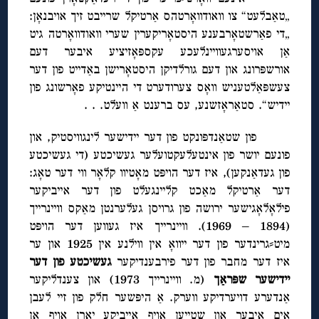
„טאַבלעט“ צו וואודוואָרטהס אַרטיקל שרייבט זיך אויבנאָן:
„די פאַרשטאָרבענע היסטאָריקערין שערי וואודוואָרטה גיט
אַן אויסערגעוויינלעכע עקספּאָזיציע איבער דעם
אורשפּרונג און דעם גורלדיקן היסטאָרישן באַדייט פון דער
צעשפּאַלטעניש וואָס צערודערט די היינטיקע פאָרשונג פון
יידיש“. סטאַראָזשנע, עס ברענט אַ וועלט. . .
פון שטאַנדפּונקט פון דער יידישער לינגוויסטיק, און
פונעם יושר פון אינטעלעקטועלער געשיכטע (די געשיכטע
פון געדאַנקען), איז דער הויפּט מאָטיוו קלאָר ווי דער טאָג:
דער אַרטיקל מאַכט קליינגעלט פון דער אייביקער
פילאָלאָגישער ירושה פון גרויסן געלערנטן מאַקס וויינרייך
(1894 – 1969). וויינרייך איז געווען דער הויפּט
מיט⸗גרינדער פון דער ייוואָ אין ווילנע אין 1925 און ער
איז דער מחבר פון דער פירבענדיקער
געשיכטע פון דער
יידישער שפּראַך
(מ. וויינרייך 1973) און צענדליקער
אַנדערע דויערדיקע ווערק. אַ היפּשער חלק פון זיי לעבן
אים איבער און שטייען אויף אייביקע יאָרן אויף אַן