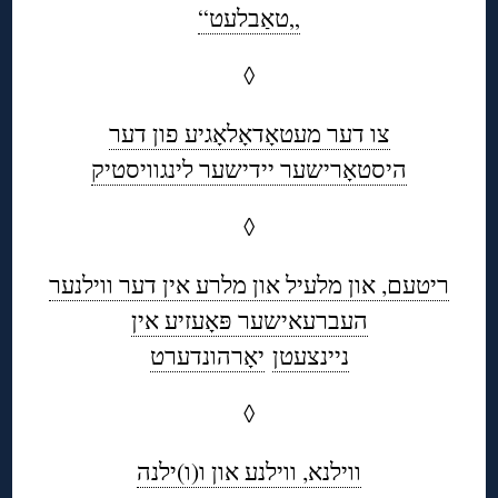
„טאַבלעט“
◊
צו דער מעטאָדאָלאָגיע פון דער
היסטאָרישער יידישער לינגוויסטיק
◊
ריטעם, און מלעיל און מלרע אין דער ווילנער
העברעאישער פּאָעזיע אין
ניינצעטן
יאָרהונדערט
◊
ווילנא, ווילנע און ו(ו)ילנה