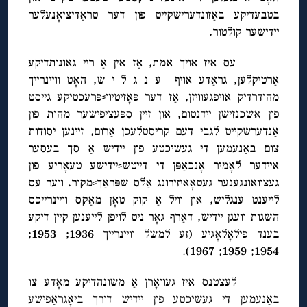
בטבעדיקע באַזונדערישקייט פון דער טראַדיציאָנעלער
יידישער קולטור.
עס איז אויך אמת, אַז אין אַ ריי גאונותדיקע
אַרטיקלען, גראַדע אויף ע נ ג ל י ש, האָט וויינרייך
מהודרדיק אויפגעוויזן, אַז דער פּאָזיטיוו⸗פּרעכטיקע גייסט
פון אשכנזישן יידנטום, און זיין ספּעציפישער מהות פון
אַנדערשקייט לגבי דעם קריסטלעכן אַרום, זיינען יסודות
צום באַנעמען די געשיכטע פון יידיש אַ סך בעסער
איידער לאָמיר אָנכאַפּן די דייטש⸗יידישע טעאָריע פון
געצוואונגענער געטאָאיזירונג אַלס שפּראַך⸗מקור. ווער עס
לייענט ענגליש, און וויל אַ קוק טאָן מאַקס וויינרייכס
השגות וועגן יידיש, דאַרף גאָר ניט לויפן לייענען קיין דיקע
בענד פילאָלאָגיע (זע למשל וויינרייך 1936; 1953;
1954; 1959; 1967).
לעצטנס איז געוואָרן אַ משונהדיקע מאָדע צו
באַנעמען די געשיכטע פון יידיש דורך ביאָגראַפישע