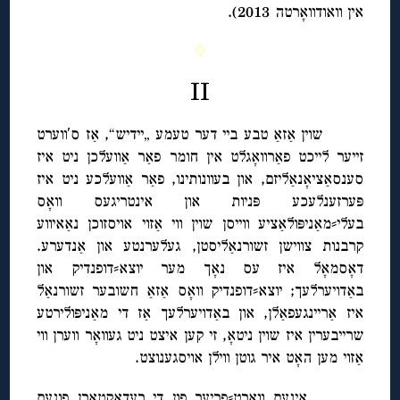
אין וואודוואָרטה 2013).
◊
II
שוין אַזאַ טבע ביי דער טעמע „יידיש“, אַז ס′ווערט
זייער לייכט פאַרוואָגלט אין חומר פאַר אַוועלכן ניט איז
סענסאַציאָנאַליזם, און בעוונותינו, פאַר אַוועלכע ניט איז
פּערזענלעכע פּניות און אינטריגעס וואָס
בעלי⸗מאַניפּולאַציע ווייסן שוין ווי אַזוי אויסזוכן נאַאיווע
קרבנות צווישן זשורנאַליסטן, געלערנטע און אַנדערע.
דאָסמאָל איז עס נאָך מער יוצא⸗דופנדיק און
באַדויערלעך; יוצא⸗דופנדיק וואָס אַזאַ חשובער זשורנאַל
איז אַריינגעפאַלן, און באַדויערלעך אַז די מאַניפּולירטע
שרייבערין איז שוין ניטאָ, זי קען איצט ניט געוואָר ווערן ווי
אַזוי מען האָט איר גוטן ווילן אויסגענוצט.
אינעם וואָרט⸗פריער פון די רעדאַקטאָרן פונעם