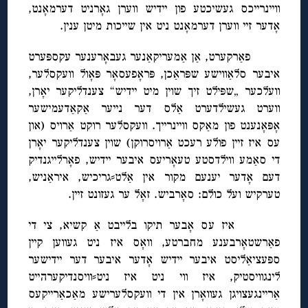
וויינרייכס געשיכטע פון יידיש ווערן גאָרניט דערמאָנט,
אָדער זיי ווערן דערמאָנט ניט אין שייכות מיטן ענין.
פאַרקערט, אַן אַמעריקאַנער געבאָרענער עקספּערט
איבער סלאַווישע שפּראַכן, פּראָפעסאָר פּאָול וועקסלער,
וועלכער „שפּילט זיך שוין מיט יידיש“ צענדליקער יאָרן,
ווערט געשילדערט אַלס דער נייער אַקאַדעמישער
אָפּאָנענט פון מאַקס וויינרייך. וועקסלער רוקט אַרויס (און
עס איז זיין פולע רעכט אַרויסרוקן) שוין צענדליקער יאָרן
די סאַמע ווילדסטע טעאָריעס איבער יידיש, פאָרלייגנדיק
דעם אָדער יענעם מקור אין אַלט⸗גריכיש, איראַניש,
טערקיש ועל כולם: סאָרביש. זאָל ער געזונט זיין.
איז עס אָבער תיקו בלייבט אַ קשיא, צי די
פאַרשטאָרבענע מחברטע, וואָס איז ניט געווען קיין
ספּעציאַליסט איבער יידיש אָדער איבער דער יידישער
לינגוויסטיק, איז ווי ניט איז ניט⸗וויסנדיקערהייט
אַריינגעצויגן געוואָרן אין די וועקסלערישע מאַכאַרייקעס