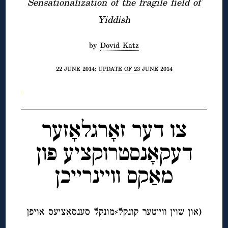
Sensationalization of the fragile field of
Yiddish
by
Dovid Katz
22 JUNE 2014;
UPDATE OF 23 JUNE 2014
◊
צו דער זאָרגלאָזער
דעקאָנסטרוקציע פון
מאַקס וויינרייכן
(און שוין ווייטער קונקל⸗מונקל סענסאַציעס אויפן