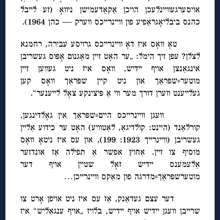
אויסערגעוויינלעכן הויכן אַקאַדעמישן ניוואָ (זע לייבל
כהנס ביבליאָגראַפיע פון וויינרייכס ווערק — כהן 1964).
טאָ וואָס איז דאָ וויינרייכס גרויסע עבירה, רחמנא
לצלן? עפן זיך הימל: „ער האָט זיין מאַגנום אָפּוס געשריבן
אינגאַנצן אויף יידיש, וואָס איז ניט געווען זיין
מוטער⸗שפּראַך און ניט קיין שפּראַך וואָס קען
געלייענט ווערן דורך מער ווי אַ פּיצינקע צאָל לייענער“.
וועגן וויינרייכס היים⸗שפּראַך אין גאָלדינגען,
קורלאַנד (היינט: קולדיגאַ, לאַטוויע) האָט ער כידוע אַליין
געשריבן (וויינרייך 1923: 199), און עס איז ניטאָ וואָס
מוסיף צו זיין. אַחוץ אפשר אַ תפילה אַז אונדזער
אַלעמענס יידיש זאָל שטיין אויף דער
מוטערשפּראַך⸗מדרגה פון מאַקס וויינרייכן…
דער עצם געדאַנק, אַז עס איז ניט אויפן אָרט צו
שרייבן וועגן יידיש אויף יידיש, בלויז „אויף ענגאַליש“ איז