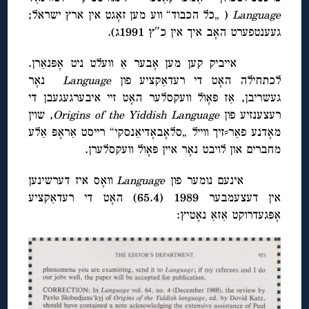
Language
( „כל הכבוד“ ווע מען זאָגט אין ארץ ישראל;
געענטפערט האָב איך אין כ″ץ 1991ג).
אייביק קען מען אָבער אַ וועלט ניט אָפּנאַרן.
לכתחילה האָט די רעדאַקציע פון
Language
נאָר
געשריבן, אַז פּאָול וועקסלער האָט זיי איבערגעגעבן די
רעצענזיע פון
Yiddish Language
Origins of the
, שוין
מאָדנע פאַר⸗זיך ווייל „סלאָבאָדיאַנסקי“ רייסט אַראָפּ אַלע
מחברים און לויבט נאָר איין פּאָול וועקסלערן.
אינעם נומער פון
Language
וואָס איז דערשינען
אין דעצעמבער 1989 (65.4) האָט די רעדאַקציע
אָפּגעדרוקט אַזאַ נאָטיץ: