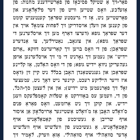
פאַר⸗זיך אַ שטיקל פּסיכאָז פון פאַרשיידענע מחנות: פון
אַזעלכע, וואָס שטייען ווייט פון דער פילאָלאָגיע און
פאַרשטייען ניט, אַז די גרעסטע שפּראַך קענטעניש קומט
פון קענען און וועלן אויסדריקן זיך לפּחות צומאָל אויך אין
דער שפּראַך גופא (דערצו דאַרף מען זיך אויסלערנען די
שפּראַך גופא), אין צוגאָב, נאַטירלעך, צו אַנדערע
שפּראַכן; פון די וואָס בויען זיך קאַריערעס דווקא „אַרום
יידיש“ און נעמען זיך גאָרניט די מי זיך אויסלערנען אויפן
געהעריקן ניוואָ יידיש גופא; פון די וואָס האַלטן, אַז קליינע
שפּראַכן און געגנשטאַנדן האָבן בכלל ניט קיין זין (דאָס
איז זייער הייליקע רעכט, קיינער נייט דאָך ניט, עמעצער
זאָל זיך פאַרנעמען מיט יידיש); און אין לעצטן סך⸗הכל,
פון די, וועמען עס באַווירקט אַ שפלות קאָמפּלעקס וועגן
יידיש, און קוקן זיך ניט אַרומעט, וואָס פאַראַ פּנים
ס′וואָלט האָבן אַז מ′וואָלט אַשטייגער אַרויסלאָזן אַן איסור
אויף שרייבן אַ געשיכטע פון קאַטאַלאָניש אויף
קאַטאַלאָניש, אַ געשיכטע פון וועלשיש אויף וועלשיש
אָדער סוואַהילי אויף סוואַהילי. אַזאַ ווערק, לאָמיר זיך