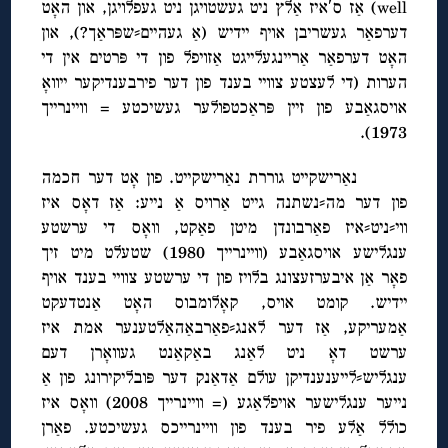
well) אַז ס′איז אַלץ ניט געשטויגן ניט געפלויגן, און האָט
דערפאַר געשריבן אויף יידיש (אַ געהיים⸗שפּראַך?), און
האָט דערפאַר אַריינגעלייגט אַזויפל פון די פּרטים אין די
הערות (די לעצטע צוויי בענד פון דער פירבענדיקער ייוואָ
אויסגאַבע פון זיין פּראַכטפולער געשיכטע = וויינרייך
1973).
נאַרישקייט גוררת נאַרישקייט. פון אָט דער חכמה
פון דער מה⸗נשתנה גייט אַרויס אַ נייע: אַז דאָס איז
ווי⸗ניט⸗איז פאַרבונדן מיטן פאַקט, וואָס די ערשטע
ענגלישע אויסגאַבע (וויינרייך 1980) שטעלט מיט זיך
פאָר אַן איבערזעצונג בלויז פון די ערשטע צוויי בענד אויף
יידיש. קומט אויס, קאָלומבוס האָט אַנטדעקט
אַמעריקע, אַז דער לאנג⸗פאַרבאַהאַלטענער אמת איז
ערשט דאָ ניט לאַנג באַקאַנט געוואָרן דעם
ענגליש⸗לייענענדיקן עולם אַדאַנק דער פּובליקירונג פון אַ
נייער ענגלישער אויפלאַגע (= וויינרייך 2008) וואָס איז
כולל אַלע פיר בענד פון וויינרייכס געשיכטע. פאַרן