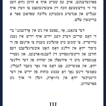
פאַרגעדענקען, אויב עס שטייט אויף אַ הויכן ניוואָ וועט
סיי ווי מירצעשעם זוכה זיין איבערגעזעצט צו ווערן אויף
ענגליש און אַנדערע מעכטיקע מלוכה שפּראַכן פאַר אַ
ברייטערן עולם.
דער צוגאַנג, אַז „עפּעס איז ניט אין אָרדענונג“ ביי
די וואָס שרייבן ווערק וועגן יידיש אויף יידיש איז גענוג
טרויעריק. צו קומען מיט אַזעלכע טענות צו איינעם פון די
מיסדי ייוואָ אין ווילנע וואָס האָט איבערגעלעבט דעם
חורבן און ווייטערגעפירט זיין לעבנס⸗אַרבעט, און געטריי
אָנגעפירט מיט די אידעאַלן און יסודות פון דער ווילנער
ייוואָ, אין אַמעריקע, אָט דאָס איז גאָר מעבר לגבולין.
טאָמער זיינען נאָך דאָ עכטע כוחות פון יידיש אין דער
היינטיקער ייוואָ אין ניו⸗יאָרק, וועלן זיי אויך ניט
פאַרשווייגן.
◊
III