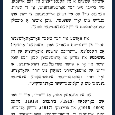
אַרטיקל שטעקט אַ מין קאָנספּיראַציע אין דעם אַלעמען.
מיר בלייבן מיט דער פאַרשטענדעניש, אַז די הערות,
וועמענס גורל עס איז געווען אַרויסגעגעבן צו ווערן אויף
ענגליש מיט יאָרן שפּעטער, „גיבן איבער אַ סובטילן
קעגן⸗אַרגומענט צו זיין לעבנלאַנגיקער טעזע“.
איז וואָזשע איז דער טיפער פאַרבאַהאַלטענער
חסרון פון ווייננרייכס טעאָריע פאַרן „טאַבלעט“ אַרטיקל?
אָט האָסט′עס: „וויינרייכס ערשטע אינאָוואַציע אין זיין
געשיכטע
איז געווען צו אַרגומענטירן קעגן דעם שכל
הישר און אָן אַ שיעור פּערזענלעכע דערפאַרונגען, אַז
יידיש איז אויספאָרמירט געוואָרן ניט דורך איזאָלאַציע,
נאָר דורך נאָכאַנאַנדיקער אינטעראַקציע אינאיינעם
גענומען מיט אַ וואָלונטערישער באַזונדערקייט“.
עס איז אינגאַנצן אמת, אַז וויינרייך, אַזוי ווי פאַר
אים באָראָכאָוו (1913), בירנבוים (1918), מיזעס
(1908; 1915), און פּרילוצקי (1917), צווישן אַנדערע,
האָט איינגעזען די אינעוויינייקסטע שעפערישקייט און