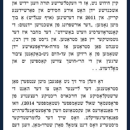
קיין חידוש ניט, אַז די וועקסלערישע תורה וועגן יידיש און
אשכנזישע יידן האָט אירע חסידים אין פאַרשיידענע
קרייזן. אין 2011 איז דערשינען (אויף ענגליש) אַ בוך
מיטן נאָמען: „דער אורשפּרונג פון אשכנזישן יידנטום: די
קאָנטראָווערסיע ווערט באַשיידט“. דער מחבר איז דער
גוטמוטיקער ייץ פאַן סטראַטען. אין גייסט פון זיין רבין,
טענהט פאַן סטראַטען אַז מזרח⸗אייראָפּעאישע יידן
שטאַמען פון אַ ריזיקן און עד⸗היום ניט⸗באַקאַנטן ציבור
ערגעץ אין די הרי⸗חושך צווישן קאַספּישן ים און
מאָלדעווע. . .
דאָ וועלן מיר זיך ניט אָפּגעבן מיטן ענטפערן פאַן
סטראַטענען. דער לייענער האָט צו דער האַנט די
ערשטקלאַסיקע און דורכאויס ריכטיקע רעצענזיע פון
פּראָפעסאָר שאול שטאַמפּפער (שטאַמפּפער 2014), וואו
די פאַנטאַזיעס און עקסטאַזעס ווערן פּראָפעסיאָנעלערהייט
פאַנאַדערגעוויקלט. וואָס שייך דער כלומרשטדיקער
מיסטעריע וואָס דינט צומאָל פאַרן שטרוי⸗מאַן, וועגן דעם