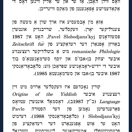
וואָס ווילן האָבן, אַז ער און ער אַליין זיינען דאָס די
אַקאַדעמישע אָפּאָנענטן פון מאַקס וויינרייכן.
אַזאַ מין אָבסעסיע איז אויך שוין אַ מעשה פון
צענדליקער יאָרן. וועקסלער, שרייבנדיק אונטערן
פּסעוודאָנים Pavel Slobodjans’kyj, האָט אין 1987
באַוויזן אָפּנאַרן דער רעדאַקציע פון
Zeitschrift für
romanische Philologie
מיט אַ ביטולדיקער רעצענזיע
איבער יצחק בן⸗אבו′ס און יוסף סערמאָנעטאַ′ס בוך
איבער די יידיש⸗ראָמאָנישע שפּראַכן (זע: סלאָבאָדיאַנסקי
1987 איבער בן⸗אבו און סערמאָנעטאַ 1985).
קורץ נאָכדעם איז וועקסלער אַרויס מיט זיין
רעצענזיע איבער
Origins of the Yiddish
Language
(כ″ץ 1987ב), דאָסמאָל אונטערן עטוואָס
פאַרענדערטן נאָמען פון דער הפטורה Pavlo
Slobodjans’kyj ( (סלאָבאָדיאַנסקי 1988). דערמיט
האָט ער אַזש אָפּגענאַרט דער רעדאַקציע פון
פּרעסטיזשפולן אַמעריקאַנער לינגוויסטיק זשורנאַל