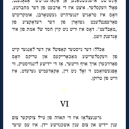
אָקערשט אויפגעשטאַנען אַן אַקאַדעמישער אָפּאָנענט,
פּאָול וועקסלער. איצט איז די אַרבעט פון דער מחברטע,
וואָס איז טראַגיש יונגערהייט געשטאָרבן, אומקריטיש
פאַרעפנטלעכט געוואָרן פון דער רעדאַקציע פון
„טאַבלעט“. דאָס איז ווייט ניט קיין חסד של אמת פון איר
אָנדענק וועגן.
אַכלל: דער נייסטער קאַפּיטל אין דער לאַנגער קייט
פון וועקסלערישע מאַכאַרייקעס און טריקס וואָס
פאַרזיכערן אויך אויף ווייטער, אַז די יידישע לינגוויסטיק, ווי
אָפּגעשוואַכט זי זאָל ניט זיין, אַקאַדעמיש גערעדט, איז
ווייט פון טרוקן.
◊
VI
גרענעצלאָז איז די תאווה פון טייל צוקוקער צום
ענין יידיש און צום ענין אשכנזישע יידן. איז עס שיער