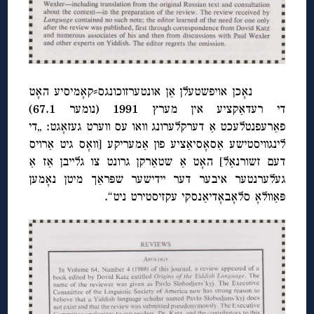
נאָכן אויפשטעלן אַן אונטערזוכונגס⸗קאָמיסיע האָט
די רעדאַקציע אין מערץ 1991 (נומער 67.1)
פאַרעפנטלעכט אַ דערקלערונג וואו עס ווערט געזאָגט: „די
לינגוויסטישע אַסאָסיאַציע פון אַמעריקע [וואָס גיט אַרויס
דעם זשורנאַל] האָט אַ שטאַרקן גרונט צו גלייבן אַז אַ
געלערנטער איבער דער יידישער שפּראַך מיטן נאָמען
פּאַוולאָ סלאָבאָדיאַנסקי עקזיסטירט ניט“.