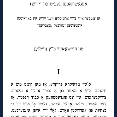
אָפּגעשוואַכטן געביט פון יידיש)
אַן ענטפער אויף צוויי אַרטיקלען וועגן יידיש אין באַוואוסטן
אינטערנעט זשורנאַל „טאַבלעט“
◊
— פון הירשע⸗דוד כ″ץ (ווילנע) —
I
ס′איז מדעיקרא פּריקרע, אַז מען קומט מיט אַ
תשובה אויף אַ מאמר פון אַ נפטר אָדער אַ נפטרת.
צוריקגערעדט, איז עס פונדעסטוועגן אַ כבוד הנפטר, אַז
דער מאמר, זיינער אָדער אירער, נעמט אָן אויף זיך די
נצחיות פון געדרוקטן וואָרט, זאָל זיין אויפן אינטערנעט.
מה⸗דאָך, ס′איז נאָכאַלעמען אַ באַגער אַיעדן פון אונדז