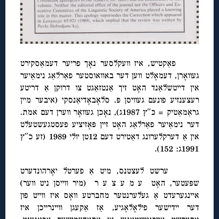
פאַקטיש, איז וועקלסער נאָך פריער דעמאַסקירט
געוואָרן, דעמאָלט ווען דער באוואוסטער פאַרלאַג נימאַיער
אין דייטשלאַנד האָט זיך אַנטזאַגט צו דרוקן אַ דריטע
רעצענזיע פונעם געוויסן פּ. סלאָבאָדיאַנסקי (איבער מיין
גראַמאַטיק = כ″ץ 1987ג), נאָכן געוואָר ווערן דעם אמת.
דער נימאַיער פאַרלאַג האָט זיין פּאָזיציע פעסטגעשטעלט
אין אַ דערקלערונג דאַטירט דעם 12טן יולי 1989 (זע כ″ץ
1991ג: 152).
ערשט לעצטנס, מיט אַ פערטל יאָרהונדערט
שפּעטער, האָט ע מ ע צ ע ר (מיר ווייסן ניט ווער)
איינגערעדט אַ געלערנטער מחברטע וואָס איז ווייט פון
דער יידישער פילאָלאָגיע, אַז אַקעגן וויינרייכן איז