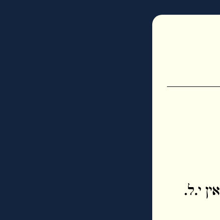
ן י.ל.