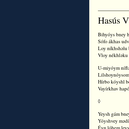
Hasús V
Bihyóys bney
Sófo ákhas ud
Loy níkhshǝlu
Vloy nékhlǝku
U-miyóym nífl
Lilshoynóyso
Hírbo kóyshl 
Vayírkhav hapó
◊
Yeysh gám bne
Yóyshvey mǝdí
Éyn lóhem ley