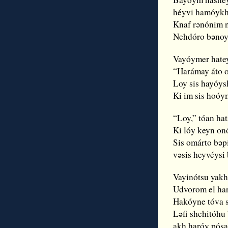
héyvi hamóykh
Knaf rǝnónim 
Nehdóro bǝnoy
Vayóymer hate
“Harámay áto 
Loy sis hayóys
Ki im sis hoóy
“Loy,” tóan ha
Ki lóy keyn on
Sis omárto bǝp
vǝsis heyvéysi
Vayinótsu yak
Udvorom el har
Hakóyne tóva 
Lǝfi shehitóhu
akh haróv pósa