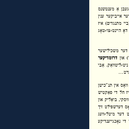
געבן אַ מענטשנס
ר אייביקער ענין
ביי מתנגדים) איז
דאָ היינט⸗צו⸗טאָג
ס דער משכילישער
) און
דרומדיקער
יט⸗ליטוואַק. אַבי
דערט…
ואָס אין תנ″כישן
יז חל די פאַקטיש
וסקי, ביאַליק און
אָס דערשפּילט זיך
ט דער מיטל⸗וועג
די נאָכגייענדיקע