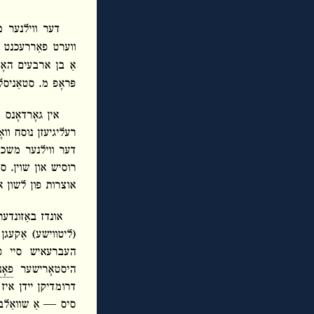
ווערט פאַררעכנט פ
פּראָפ מ. סטאַניסל
אין גאָרדאָנס 
רעליגיעזן נוסח וואָ
דער ווילנער משכיל 
רוסיש און שוין. ס
אוצרות פון לשון או
אונדז באַזונדער
(ליטווישע) אַקעגן
העברעאיש סיי פו
היסטאָרישער
פאָ
דרומדיקן יידן איז
סיס ― אַ שוואַלב 