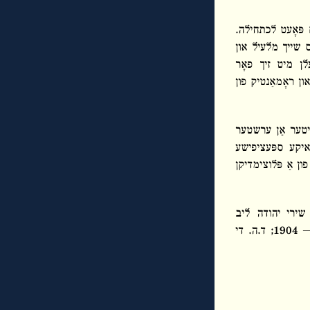
ם פּאָעט לכתחילה.
ס שייך מלעיל און
עלן מיט זיך פאָר
ון ראָמאַנטיק פון
ייטער אַן ערשטער
יאיקע ספּעציפישע
ן אַ פּלוצימדיקן
 שירי יהודה ליב
גאָרדאָן“, אַרויסגעגעבן פון מרדכי קאַצענעלענבאָגען און געדרוקט ביי ראָם, ווילנע תרסה ― 1904; ד.ה. די