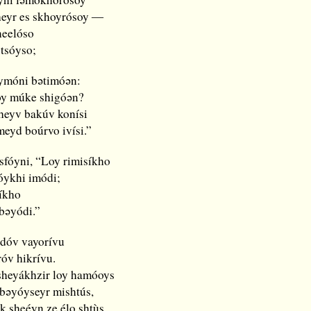
eyr es skhoyrósoy ―
neelóso
tsóyso;
ymóni bǝtimóǝn:
oy múke shigóǝn?
heyv bakúv konísi
meyd boúrvo ivísi.”
tsfóyni, “Loy rimisíkho
óykhi imódi;
íkho
 bǝyódi.”
hdóv vayorívu
óv hikrívu.
sheyákhzir loy hamóoys
 bǝyóyseyr mishtús,
k sheéyn ze élo shtùs