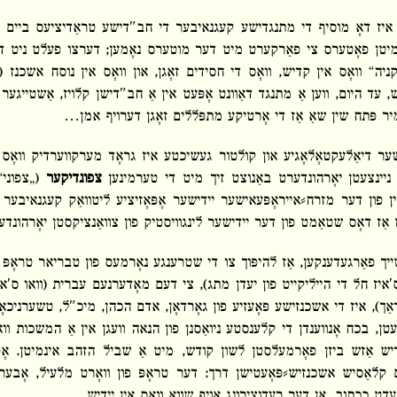
 איז דאָ מוסיף די מתנגדישע קעגנאיבער די חב″דישע טראַדיציעס ביים 
 מיטן פאָטערס צי פאַרקערט מיט דער מוטערס נאָמען; דערצו פעלט ניט דע
ניה“ וואָס אין קדיש, וואָס די חסידים זאָגן, און וואָס אין נוסח אשכנז (
, עד היום, ווען אַ מתנגד דאַוונט אָפּעט אין אַ חב″דישן קלויז, אַשטייגער 
 מיר פּתח שין שאַ אַז די אָרטיקע מתפּללים זאָגן דערויף אמן…
שער דיאַלעקטאָלאָגיע און קולטור געשיכטע איז גראָד מערקווערדיק וואָ
ן ניינצעטן יאָרהונדערט באַנוצט זיך מיט די טערמינען
צפונדיקער
(„צפוני“
ן פון דער מזרח⸗אייראָפּעאישער יידישער אָפּאָזיציע ליטוואַק קעגנאיבער נ
 אַז דאָס שטאַמט פון דער יידישער לינגוויסטיק פון צוואַנציקסטן יאָרהונ
יך פאַרגעדענקען, אַז להיפּוך צו די שטרענגע נאָרמעס פון טבריאר טראָפּ ו
′איז חל די הייליקייט פון יעדן מתג), צי דעם מאָדערנעם עברית (וואו ס′א
ך), איז די אשכנזישע פּאָעזיע פון גאָרדאָן, אדם הכהן, מיכ″ל, טשערניכאָו
עטן, בכח אָנווענדן די קלענסטע ניואַסנן פון הנאה וועגן אין אַ המשכות וו
דיש אַזש ביזן פאָרמעלסטן לשון קודש, מיט אַ שביל הזהב אינמיטן. אָ
קלאַסיש אשכנזיש⸗פּאָעטישן דרך: דער טראָפּ פון וואָרט מלעיל, אָבער 
רעדט ככתוב, אָן דער רעדוצירונג אויף שווא וואָס אין יידיש.