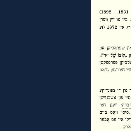
דער ווילנער משכילישער דענקער און העברעאישער פּאָעט יהודה לייב גאָרדאָן (יל″ג, 1831 – 1892)
יז צו זיין ווערן
אַ בן ארבעים האָט ער אָפּגעלעבט דער עיקר דאָ אין ווילנע, און איז אַריבער אין פּעטערבורג אין 1872 (זע
ין שפּראַכיקן און
וֹצוֹ שֶׁל יוּד“).
זעלביקן פּערפעקטן
ילדערונגען גלאַט
ר פון די צפונדיקע
סיי פון אשכנזישן
הברה
; וועגן דער
סיס“ וואָס ביים
יקן איז עס אָבער
 מאַרק…