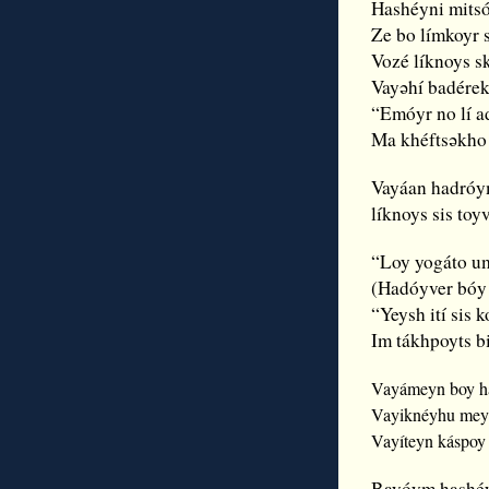
Hashéyni mitsó
Ze bo límkoyr 
Vozé líknoys 
Vayǝhí badérek
“Emóyr no lí a
Ma khéftsǝkho
Vayáan hadróy
líknoys sis to
“Loy yogáto u
(Hadóyver bóy
“Yeysh ití sis 
Im tákhpoyts b
Vayámeyn boy h
Vayiknéyhu meyít
Vayíteyn káspoy
Bayóym hashéy