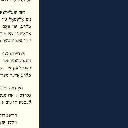
דער פּועל⸗יוצא,
ניט אַלעמאָל איז 
מלרע, און וואָס ש
אינאיינעם גענומען 
דער אשכנזישער פּא
פונדעסטוועגן: זיך
ניט⸗רעדאַגירטער נ
פאָרשלאַגן אין דע
מלרע אָדער סעריע
נאָכדעם גייע
לעצטע חדשים פון 1904, צווישן ראש⸗השנה און דעם סילוועס
הירשע⸗דוד כ″ץ
ווילנע, אויף גרויס פּאָהולאַנקע