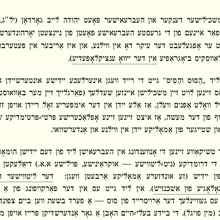
אַר איינעם פון די גרעסטע העברעאישע פּאָעטן פון ניינצעטן יאָרהונדערט. ב
אַווסקיס ביאָגראַפיע
אין דער ייוואָ ענציקלאָפּעדיע
).
ליד „הַסּוּס וֽהַסִּיס“ גייט די רייד וועגן אינערלעכע יידישע אונטערשיידן א
ס זיינען לויט זיין משכילישן איינזען שעדלעך (פאַרגלייך זיין מער באַוואוסטן „ק
וואָלט אַפּנים וועלן, אַז אַלע יידן אין דער אימפּעריע זאָל ריידן אויפן 
וף פון דער מעשה, אַז איצט זיינען זיינע אָפלאַכערישע פּרטי⸗פּרטימדיקע ש
ן שטייגער פון אַמאָליקע יידן אין ווילנע און אַנדערשוואו.
 טשיקאַווע זיינען די אָנווענדונג אין העברעאישן ליד פון דעם יידישן הומאָ
 די דרומדיקע (ניט⸗ליטווישע ― אוקראַינישע, פּוילישע א.א.) דיאַלעקטן 
ן יידיש (זע אונדזערע אַמאָליקע אַרבעטן וועגן:
דער ליטווישער 
נאָלאָגיע פון אשכנזיש
). אין ליד גייט עס אין דער פאַרקויפונג פון אַ „
 עס געוויינלעך דער אַרויסרייד פון סוס ― אַ פערד בשעת ווען ביים צפונד
(מין פויגל). די ביידע בעלי⸗חיים האָבן אַ גאָר אַנדערשדיקן פּרייז אויפן