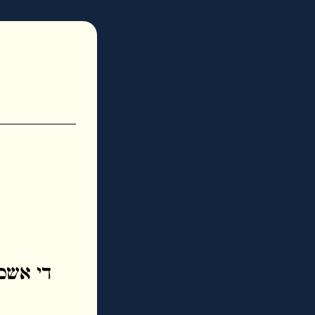
די אשכנ