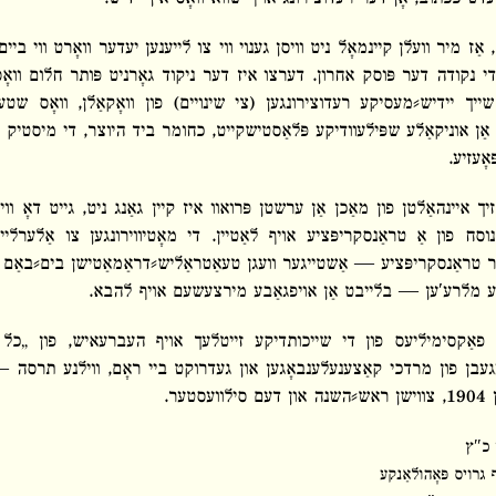
 אַז מיר וועלן קיינמאָל ניט וויסן גענוי ווי צו לייענען יעדער וואָרט ווי ביי
די נקודה דער פּוסק אחרון. דערצו איז דער ניקוד גאָרניט פּותר חלום וואָ
ייך יידיש⸗מעסיקע רעדוצירונגען (צי שינויים) פון וואָקאַלן, וואָס שט
אַן אוניקאַלע שפּילעוודיקע פּלאַסטישקייט, כחומר ביד היוצר, די מיסטיק א
ָעזיע.
 איינהאַלטן פון מאַכן אַן ערשטן פּרואוו איז קיין גאַנג ניט, גייט דאָ וו
וסח פון אַ טראַנסקריפּציע אויף לאַטיין.
די מאָטיווירונגען צו אַלערלי
ר טראַנסקריפּציע ― אַשטייגער וועגן טעאַטראַליש⸗דראַמאַטישן בים⸗באַם פו
 מלרע′ען ― בלייבט אַן אויפגאַבע מירצעשעם אויף להבא.
ן פאַקסימיליעס פון די שייכותדיקע זייטלעך אויף העברעאיש, פון „כל
טער.