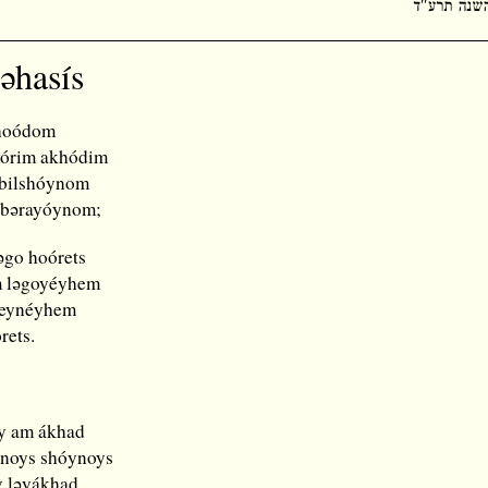
ǝhasís
 hoódom
vórim akhódim
 bilshóynom
 bǝrayóynom;
ǝgo hoórets
m lǝgoyéyhem
beynéyhem
rets.
y am ákhad
noys shóynoys
v lǝyákhad