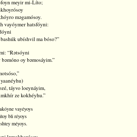
foyn meyir mi-Líto;
skhoyrósoy
skhóyro mǝgamósoy.
h vayóymer hatsfóyni:
dóyni
 bashúk ubíshvil ma bóso?”
mi: “Rǝtsóyni
yv bǝmóno oy bǝmosáyim.”
motsóso,”
 yaanéyhu)
kozé, táyvo loeynáyim,
imkhír ze kokhéyhu.”
akóyne vayéyoys
oy bli réyoys
 shtey méyoys.
ni lǝmokhorósoy