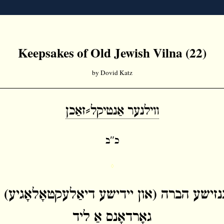
Keepsakes of Old Jewish Vilna (22)
by Dovid Katz
ווילנער אַנטיקל⸗זאַכן
כ″ב
◊
זישע הברה (און יידישע דיאַלעקטאָלאָגיע) אי
גאָרדאָנס אַ ליד