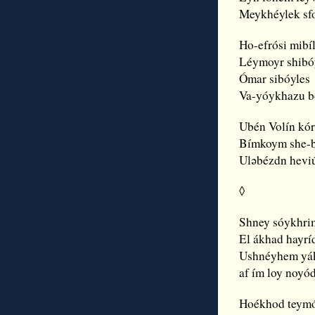
Meykhéylek sfo
Ho-efrósi mibí
Léymoyr shibó
Ómar sibóyles
Va-yóykhazu b
Ubén Volín kór
Bímkoym she-b
Ulǝbézdn hevi
◊
Shney sóykhri
El ákhad hayrí
Ushnéyhem yá
af ím loy noyó
Hoékhod teymó