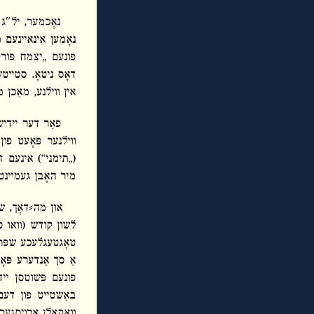
נאָכמער, יל″ג
נאָמען אינאיינעם
פונעם „יצמח פּורק
דאָס ניטאָ. סטייטש
אין ווילנע, מאַכן
פאַר דער יידי
ווילנער פּאָעט פו
(„תימני“) אינעם זי
מיר האָבן געמיינט
און מה⸗דאָך, שי
לשון קודש (וואו ס
טאָגטעגלעכע שפּראַ
אַ סך אַנדערע פּאָ
פונעם פּשוטסן יי
באַשטייט פון דעם 
וואָקאַלן אַרויסגע