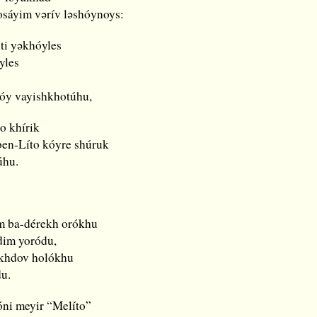
sáyim vǝrív lǝshóynoys:
lti yǝkhóyles
yles
óy vayishkhotúhu,
o khírik
en-Líto kóyre shúruk
úhu.
m ba-dérekh orókhu
dim yoródu,
khdov holókhu
du.
ni meyir “Melíto”