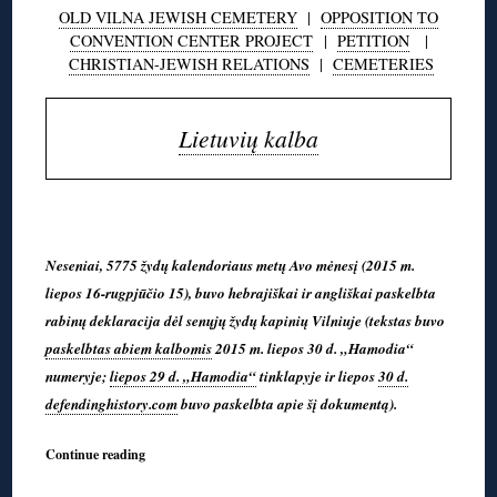
OLD VILNA JEWISH CEMETERY
|
OPPOSITION TO
CONVENTION CENTER PROJECT
|
PETITION
|
CHRISTIAN-JEWISH RELATIONS
|
CEMETERIES
Lietuvių kalba
◊
Neseniai, 5775 žydų kalendoriaus metų Avo mėnesį (2015 m.
liepos 16-rugpjūčio 15), buvo hebrajiškai ir angliškai paskelbta
rabinų deklaracija dėl senųjų žydų kapinių Vilniuje (tekstas buvo
paskelbtas abiem kalbomis
2015 m. liepos 30 d. „Hamodia“
numeryje;
liepos 29 d. „Hamodia“
tinklapyje ir liepos
30 d.
defendinghistory.com
buvo paskelbta apie šį dokumentą).
Continue reading