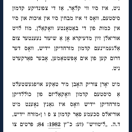
ניט, איז סײַ ווי קלאָר, אַז די צפונדיקע קדמון
סיסטעם, וואָס זי איז מבחין סײַ אין איכות און סײַ
אין כמות פון די באַטאָנטע וואָקאַלן, מוז לויט
אוריאלן זײַן מדעיקרא אָן אַ שיעור נעענטער צום
אַלגעמיינעם קדמון מזרחדיקן יידיש, וואָס דער
דרום קען פון אים אָפּשטאַמען, אָבער פאַרקערט
ניט.
מיט יאָרן צוריק האָבן מיר טאַקע אויפגעשטעלט
אַ סיסטעם קדמון וואָקאַליזם פון כוללדיקן
מזרחדיקן יידיש וואָס איז גאַנץ נאָענט מיט
אוריאלס סכעמע פאַר קדמון צ פ ו ן⸗מזרח יידיש,
ד.ה. „ליטוויש“ (זע: כ″ץ
1982
: 84; פּרטים צו