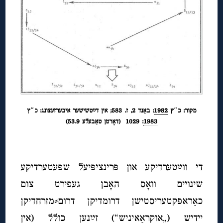
מקור: כ″ץ
1982
: באַנד 2, ז. 583; אין דײַטשישער איבערזעצונג: כ″ץ
1983
: 1029
(דאָרטן טאַבעלע 53.9)
די ווײַטערדיקע און פּרינציפּיעל שפּעטערדיקע
שינויים וואָס האָבן געפירט צום
כאַראפקטעריסטישן דרומדיקן דרום⸗מזרחדיקן
יידיש (
„אוקראַאיניש“
) זײַנען כולל (אין