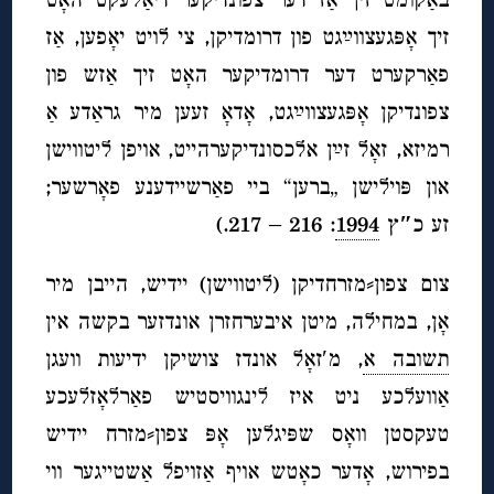
זיך אָפּגעצווײַגט פון דרומדיקן, צי לויט יאָפען, אַז
פאַרקערט דער דרומדיקער האָט זיך אַזש פון
צפונדיקן אָפּגעצווײַגט, אָדאָ זעען מיר גראַדע אַ
רמיזא, זאָל זײַן אלכסונדיקערהייט, אויפן ליטווישן
און פּוילישן „ברען“ ביי פאַרשיידענע פאָרשער;
זע כ
″
ץ
1994
: 216 – 217.)
צום צפון⸗מזרחדיקן (ליטווישן) יידיש, הייבן מיר
אָן, במחילה, מיטן איבערחזרן אונדזער בקשה אין
תשובה א
, מ′זאָל אונדז צושיקן ידיעות וועגן
אַוועלכע ניט איז לינגוויסטיש פאַרלאָזלעכע
טעקסטן וואָס שפּיגלען אָפּ צפון⸗מזרח יידיש
בפירוש, אָדער כאָטש אויף אַזויפל אַשטייגער ווי