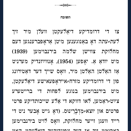
תשובה
צו די דרומדיקע דיאַלעקטן וועלן מיר זיך
לעת⸗עתה דאָ באַנוגענען מיטן אַראָפּברענגען דעם
מחלוקת צווישן שלמה בירנבוימען (1939)
מיט יודאַ אַ. יאָפען (1954), אָנווײַזנדיק מערניט
אַז האַלטן האַלטן מיר, וואָס שייך דער דאַטירונג
פון די דרומדיקע מזרח⸗אייראָפּעאישע דיאַלעקטן,
מיט בירנבוימען בנוגע לפּחות די ברייטערע
צײַט⸗ראַמען, לאו דווקא די אַלע שייכותדיקע פּרטי
פּרטים און יוצא⸗מִדְבָֿרֵינוּס. (דאָ גייט אָבער ניט די
רייד וועגן זייער מחלוקת, וואָס לויט בירנבוימען
באַקומט זיך אַז דער צפונדיקער דיאַלעקט האָט