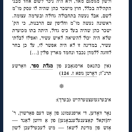
ולשון מגומגם מאד, ולא היה ניכר לשום אחד מבני
הקהילה בכלל, חוץ מישכר כהן שהיה לו עסק מו″מ
לשם, אבל נעשה בתחבולה גדולה ובערמה עצומה.
ראשונה נעשה מו″מ וחליפין עם הרבנות, כי הק′
ישכר כהן שהיה בעל כיס גדול, היתה בתו מכוערת
שלא היה יכול להשיאה לאיש עשיר, ואפילו לבלתי
עשיר, במדינה זו לא היה אפשר לו, על כן בחר
לזווגה ללמדן נכבד ונחמד מארץ פולין […]
(אין כהנאס אויסגאַבע פון
מגלת ספר
, וואַרשע
תרנ″ז;
דאָרטן גופא ז. 124
)
❊
איבערגעזעצטערהייט (בערך):
נאָר וואָדען, די אויפנעמונג פון אָט דעם פּאַרשוין, ר′
יח[זקאל קאַצענעלענבאָגען] פון אַ ווײַטן לאַנד —
אַזש פון מדינת ליטא! — מיט לעכערלעכן לשון