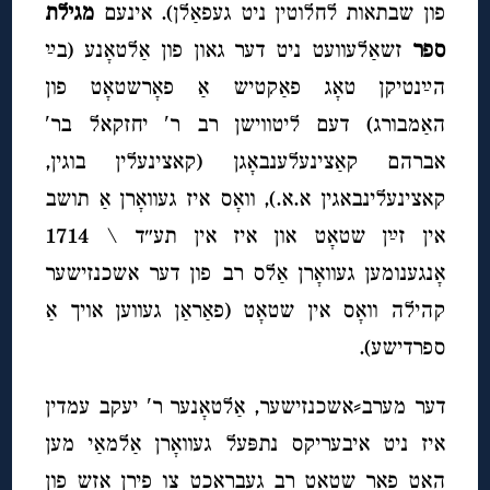
פון שבתאות לחלוטין ניט געפאַלן). אינעם
מגילת
ספר
זשאַלעוועט ניט דער גאון פון אַלטאָנע (בײַ
הײַנטיקן טאָג פאַקטיש אַ פאָרשטאָט פון
האַמבורג) דעם ליטווישן רב ר′ יחזקאל בר′
אברהם קאַצינעלענבאָגן (קאצינעלין בוגין,
קאצינעלינבאגין א.א.), וואָס איז געוואָרן אַ תושב
אין זײַן שטאָט און איז אין תע״ד \ 1714
אָנגענומען געוואָרן אַלס רב פון דער אשכנזישער
קהילה וואָס אין שטאָט (פאַראַן געווען אויך אַ
ספרדישע).
דער מערב⸗אשכנזישער, אַלטאָנער ר′ יעקב עמדין
איז ניט איבעריקס נתפּעל געוואָרן אַלמאַי מען
האָט פאַר שטאָט רב געבראַכט צו פירן אָזש פון