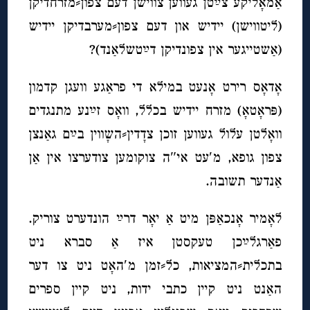
אַמאָליקע צײַטן געווען צווישן דעם צפון⸗מזרחדיקן
(ליטווישן) יידיש און דעם צפון⸗מערבדיקן יידיש
(אַשטייגער אין צפונדיקן דײַטשלאַנד)?
אָדאָס רירט אָנעט במילא די פראַגע וועגן קדמון
(פּראָטאָ) מזרח יידיש בכלל, וואָס זײַנע מתנגדים
וואָלטן עלול געווען זוכן צדָדין⸗השָווין בײַם גאַנצן
צפון גופא, מ′עט אי″ה צוקומען צודערצו אין אַן
אַנדער תשובה.
לאָמיר אָנכאַפּן מיט אַ יאָר דרײַ הונדערט צוריק.
פאַרגלײַכן טעקסטן איז אַ סברא ניט
בתכלית⸗המציאות, כל⸗זמן מ′האָט ניט צו דער
האַנט ניט קיין כתבי ידות, ניט קיין ספרים