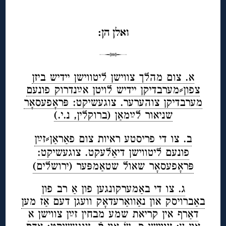
◊
ואלן הן:
א. צום מהלך צווישן ליטווישן יידיש ביזן
צפון⸗מערבדיקן יידיש לויטן אײַנדרוק פונעם
מערבדיקן צוהערער. צוגעשיקט: פּראָפעסאָר
שניאור לײַמאַן (ברוקלין, נ.י.)
ב. צו די פריסטע ראיות צום פאַראַן⸗זײַן
פונעם ליטווישן דיאַלעקט. צוגעשיקט:
פּראָפעסאָר שאול שטאַמפּער (ירושלים)
ג. צו די באַמערקונגען פון אַ רב פון
באַברויסק און נאַוואַרעדאָק וועגן דעם אַז מען
דאַרף אין קריאת שמע מבחין זײַן צווישן א