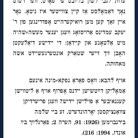
עדות לגבי לשון בלײַבט ער פאָרט, ווער רעדט
נאָך דאַמאָלסט אַז קיין צווייטער איז ניטאָ. נאָר
איין זאַך קען מען רואיקערהייט אָפּדרינגען פון ר′
יעקב עמדינס אַרויסזאָג וועגן יענער מעשה⸗שהיה
מיט אַלטאָנע און קיידאַן: די יידישע דיאַלעקטן
האָבן זיך זייער שטאַרק אונטערגעשיידט אשה
מאחותה.
אויף להבא: וואָס פאַראַ נפקא⸗מינה אינעם
אַמאָליקן דײַטשישן יידנס אָפּרוף אויף אַ ליטווישן
קעגנאיבער אַ פּוילישן יידיש? וועגן פריערדיקן
צוואַנציקסטן יאָרהונדערט, זע ביי שלמה
בירנבוימען (1926: 91, הערה 2; פאַרגלײַך בײַ
אונדז, 1994: 216).