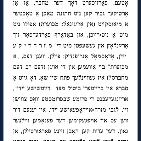
אָטעם, פאַרזיכערט דאָך דער מחבר, אַז אַן
אָרטיקער גביר קען ניט חתונה מאַכן אַ טאָכטער
אַ מיאוסקײַט (אין אָריגינאַל: מכוערת) אַפילו ניט
מיט אַ ניט⸗רײַכן, און באַדאַרף פאַרדערפאַר זיך
אַרײַנלאָזן אין געשעפטן מיט די מ ז ר ח ד י ק ע
יידן, אָדאָסמאָל אָנרופנדיק: פּוילן. וועגן דעם, „אַ
מכוערת“ בײַ אַוועמען אין די אויגן (דעם רב דעם
מחברס?) איז געוויינלעך פּתח שין שאַ. דאָ גייט אַ
סברא אין ברייטערן ביטול מצד „דײַטשישע יידן“,
אַרײַנגערעכנט די פרומע שבפרומסטע וואָס צווישן
זיי, לגבי מזרח⸗אייראָפּעאישע יידן, אין יענעם דור
ווען עס איז אויפגעקומען דער פענאָמען ווילנער
גאון. דער עדות קען האָבן זײַנע פאָראורטיילן, אַן