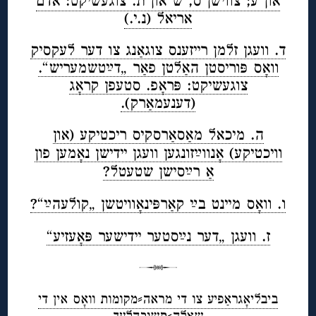
און ע; צווישן ס, שׂ און תֿ. צוגעשיקט: אדם
אריאל (נ.י.)
ד. וועגן זלמן רייזענס צוגאַנג צו דער לעקסיק
וואָס פּוריסטן האַלטן פאַר „דײַטשמעריש“.
צוגעשיקט: פּראָפ. סטעפן קראָג
(דענעמאַרק).
ה. מיכאל מאַסאַרסקיס ריכטיקע (און
וויכטיקע) אָנווײַזונגען וועגן יידישן נאָמען פון
אַ רײַסישן שטעטל?
ו. וואָס מיינט בײַ קאַרפּינאָוויטשן „קולעהײַ“?
ז. וועגן „דער נײַסטער יידישער פּאָעזיע“
ביבליאָגראַפיע צו די מראה⸗מקומות וואָס אין די
שאלה⸗תשובהלעך