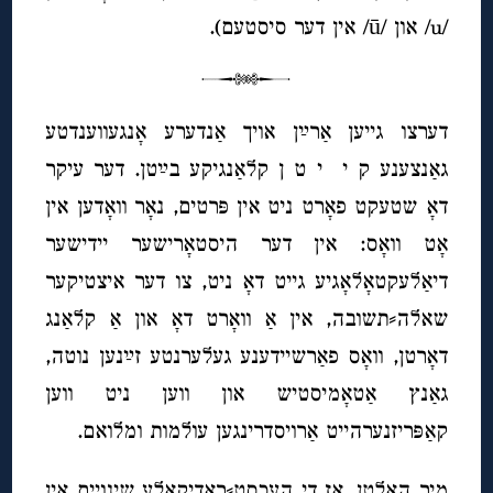
/u/ און /ū/ אין דער סיסטעם).
דערצו גייען אַרײַן אויך אַנדערע אָנגעווענדטע
גאַנצענע ק י י ט ן קלאַנגיקע בײַטן. דער עיקר
דאָ שטעקט פאָרט ניט אין פּרטים, נאָר וואָדען אין
אָט וואָס: אין דער היסטאָרישער יידישער
דיאַלעקטאָלאָגיע גייט דאָ ניט, צו דער איצטיקער
שאלה⸗תשובה, אין אַ וואָרט דאָ און אַ קלאַנג
דאָרטן, וואָס פאַרשיידענע געלערנטע זײַנען נוטה,
גאַנץ אַטאָמיסטיש און ווען ניט ווען
קאַפּריזנערהייט אַרויסדרינגען עולמות ומלואם.
מיר האַלטן, אַז די העכסט⸗ראַדיקאַלע שינויים אין