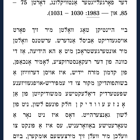
דער פאָרגעלייגטער אַנטוויקלונג, דאָרטן 75 –
85, און —
1983
: 1030 – 1031).
ביי היינטיקן טאָג וואָלטן מיר זיך פאָרט
אויסגעדריקט אַביסל אַנדערש. ערשטנס וואָלטן
מיר אונטערגעשטראָכן מיט אַ הא הידיעה, אַז די
כוונה פון דער רעקאָנסטרוקציע, לאָמיר אָנכאַפּן,
פון קדמון מזרח יידיש, איז אויסן דערווײַזן אַ
בשותפותדיקן מקור צו די עמפּיריש⸗אויפגעוויזענע
שפּעטערדיק דיאַלעקטישע ממשודיקײַטן פון אַן
אָ נ ז ע ע ו ו ד י ק ן חלק פונעם לשון, ניט פון
לשון גאַנצערהייט. דאָס איז ניט נאָר אַ
טעאָרעטישע באַוואָרעניש, עס איז אַ פּונקט צו
וועלכן מיר וועלן זיך מירצעשעם אומקערן, בײַם