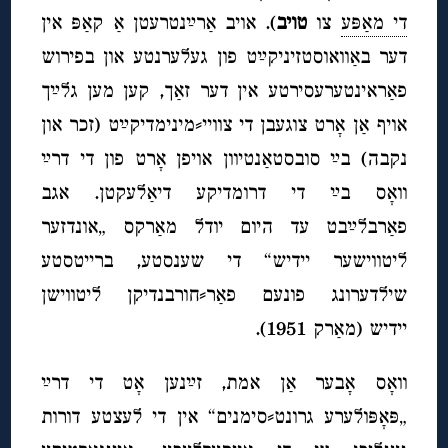
די מאַפּע
צו
טויב
). אויב אַרײַנטרעטן אַ קאַפּ אין
דער באַוואוסטזיניקײַט פון געלערנטע און בפירוש
פאַראינטערעסירטע אין דער זאַך, קען מען גלײַך
אויף אַן אָרט צוגעבן די צוויי⸗מינימדיקײַט (זכר און
נקבה) בײַ סובסטאַנטיוון אויפן אָרט פון די דרײַ
וואָס בײַ די דרומדיקע דיאַלעקטן. אגב
פאַרבלײַבט עד היום יודל מאַרקס „אונדזער
ליטווישער יידיש“ די שענסטע, ברייטסטע
שילדערונג פונעם פאַר⸗חורבנדיקן ליטווישן
יידיש (מאַרק 1951).
וואָס אָבער אַן אמת, זײַנען אָט די דרײַ
„פּאָפּולערע גרונט⸗סימנים“ אין די לעצטע דורות