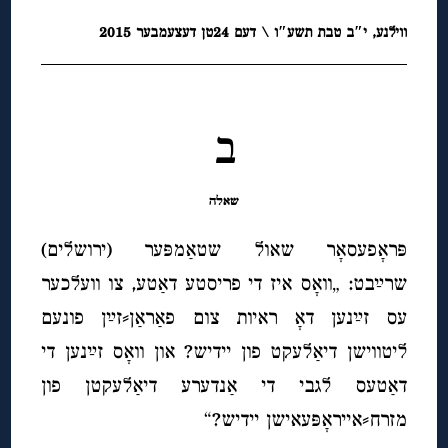
ווילנע, י″ב טבת תשע″ו \ דעם 24טן דעצעמבער
2015
◊
ב
שאלה
פּראָפעסאָר שאול שטאַמפּער (ירושלים)
שרײַבט: „וואָס איז די פריסטע דאַטע, צו וועלכער
עס זײַנען
ד
אָ
ראיות צום פאַראַן⸗זײַן פונעם
ליטווישן דיאַלעקט פון יידיש? און וואָס זײַנען די
דאַטעס לגבי די אַנדערע דיאַלעקטן פון
מזרח⸗אייראָפּעאישן יידיש?
“