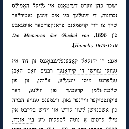
ישכר כהן ווערט דערמאָנט אין גליקל האָמילס
זכרונות, די זײַטלעך בײַ אים זײַנען נאַטירלעך
שייך צו דוד קויפמאַנס פראַנקפורטער אויסגאַבע
פון 1896,
Die Memoiren der Glückel von
].
,
Hameln
1645-1719
אגב: ר′ יחזקאל קאַצענעלענבאָגנס זון דוד
איז
געווען צווישן די קיידאַנער
רבנים וואָס האָבן
געלערנט מיטן יינגעלע, אליהן, זון פון
שלמה⸗זלמן קרעמער פון ווילנע, דער
צוקונפטיקער ווילנער גאון, וועמענס גענויע הברה
פון אשכנזישן לשון קודש און יידיש בלייבט אין
טייל פּרטים אַ נוטה לספקות (זע
ביי אונדז,