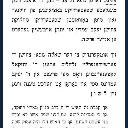
2003
, דאָרטן גופא זז. 53 – 54). די פראַגע וועגן
מעגלעכע שפּעטערדיקע באַציאונגען פון ווילנער
גאון מיטן באַוואוסטן שפּעטערדיקן מחלוקת
צווישן יעקב עמדין און יונתן אייבעשיץ געהערט
אַן אַנדער פּרשה.
זיך אומקערנדיק צו דער שאלה גופא: צווישן די
פאַרשיידענערליי זלזולים אַקעגן ר′ יחזקאל
קאַצענעלנבויגן וואָס מען טרעפט אין ר′ יעקב
עמדינס ספר איז פאַראַן אָט וועלכע טענה וועגן
זיין ל ש ו ן:
אך קבלת זה האיש רי″ח לרב בג″ק מארץ רחוקה,
אף כי ממדינת ליטא, עם לעגי שפה אשר לא יכירו
בני אשכנז לשונם, אף כי האיש הלז היה עמוק שפה