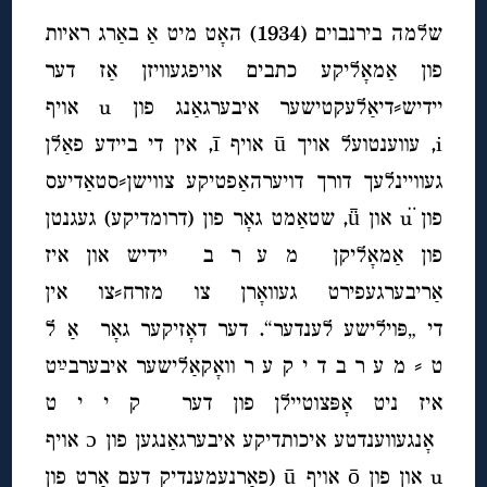
שלמה בירנבוים (1934) האָט מיט אַ באַרג ראיות
פון אַמאָליקע כתבים אויפגעוויזן אַז דער
יידיש⸗דיאַלעקטישער איבערגאַנג פון u אויף
i, עווענטועל אויך
ū אויף ī, אין די ביידע פאַלן
געוויינלעך דורך דויערהאַפטיקע צווישן⸗סטאַדיעס
פון ü און
ǖ, שטאַמט גאָר פון (דרומדיקע) געגנטן
פון אַמאָליקן מ ע ר ב יידיש און איז
אַריבערגעפירט געוואָרן צו מזרח
⸗
צו אין
די
„פּוילישע לענדער“. דער דאָזיקער גאָר אַ ל
ט ⸗ מ ע ר ב ד י ק ע ר וואָקאַלישער איבערבײַט
איז ניט אָפּצוטיילן פון דער ק י י ט
אָנגעווענדטע איכותדיקע איבערגאַנגען פון
ɔ אויף
u און פון ō אויף
ū
(פאַרנעמענדיק דעם אָרט פון