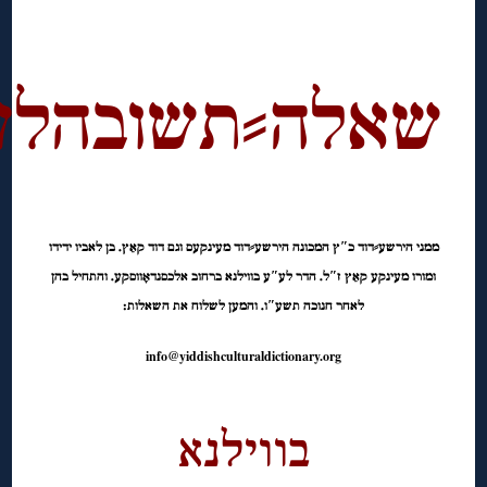
◊
◊
שאלה⸗תשובהלע
◊
ממני הירשע⸗דוד כ″ץ המכונה הירשע⸗דוד מעינקעס וגם דוד קאַץ. בן לאביו ידידו
ומורו מעינקע קאַץ ז″ל. הדר לע″ע בווילנא ברחוב אלכסנדאָווסקע. והתחיל בהן
לאחר חנוכה תשע″ו. והמען לשלוח את השאלות:
info@yiddishculturaldictionary.org
◊
בווילנא