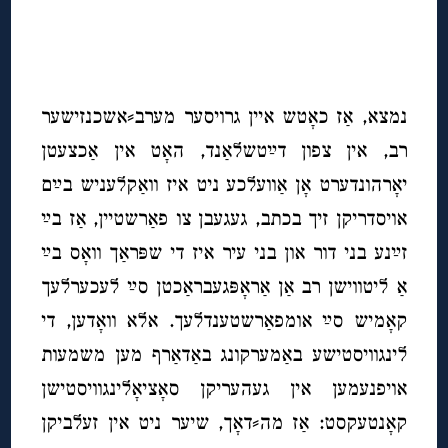
◊
◊
נמצא, אַז כאָטש איין גרויסער מערב⸗אשכנזישער
רב, אין צפון דײַטשלאַנד, האָט אין אַכצעטן
יאָרהונדערט אָן אַוועלכע ניט איז וואַקלעניש בײַם
אויסדריקן זיך בכתב, געגעבן צו פאַרשטיין, אַז בײַ
זײַנע בני דור און בני עיר איז די שפּראַך וואָס בײַ
אַ ליטווישן רב אַן אַראָפּגעבראַכטן סײַ לעכערלעך
קאָמיש סײַ אומפאַרשטענדלעך. אלא וואָדען, די
לינגוויסטישע באַמערקונג באַדאַרף מען משמעות
אויפנעמען אין געהעריקן סאָציאָלינגוויסטישן
קאָנטעקסט: אַז מה⸗דאָך, שיער ניט אין זעלביקן