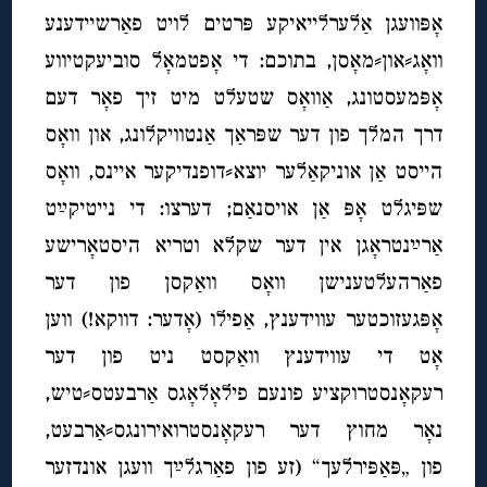
אָפּוועגן אַלערלייאיקע פּרטים לויט פאַרשיידענע
וואָג⸗און⸗מאָסן, בתוכם: די אָפטמאָל סוביעקטיווע
אָפּמעסטונג, אַוואָס שטעלט מיט זיך פאָר דעם
דרך המלך פון דער שפּראַך אַנטוויקלונג, און וואָס
הייסט אַן אוניקאַלער יוצא⸗דופנדיקער איינס, וואָס
שפּיגלט אָפּ אַן אויסנאַם; דערצו: די נייטיקײַט
אַרײַנטראָגן אין דער שקלא וטריא היסטאָרישע
פאַרהעלטענישן וואָס וואַקסן פון דער
אָפּגעזוכטער עווידענץ, אַפילו (אָדער: דווקא!) ווען
אָט די עווידענץ וואַקסט ניט פון דער
רעקאָנסטרוקציע פונעם פילאָלאָגס אַרבעטס⸗טיש,
נאָר מחוץ דער רעקאָנסטרואירונגס⸗אַרבעט,
פון
„פּאַפּירלעך“ (זע פון פאַרגלײַך וועגן אונדזער