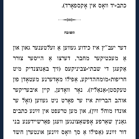
כתב⸗יד וואָס אין אָקספאָרד).
תשובה
דער יעב″ץ איז כידוע געווען אַ זעלטענער גאון און
אַ מעכטיקער מחבר, דערצו אַ הייסער צורר
אַקעגן די שבתי⸗צביניקעס (זיך באַנוצנדיק מיט
חריפות⸗מומחהדיקע, אַפילו מאָדערנע מעטאָדן פון
טעקסטן⸗אַנאַליז). נאָר וואָדען, קיין איבעריקער
אוהב הבריות איז ער פאָרט ניט געווען (זאָל ער
אונדז מוחל זײַן), און מען טרעפט אין זײַנע כתבים
גאַנץ שאַרפע אָפּשאַצונגען וועגן פאַרשיידענע בני
דור זײַנע (אַפילו אַ סך וואָס זײַנען אונטערן חשד