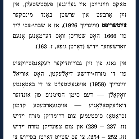
מאַקס ווײַנרײַכן איז געלונגען פעסטשטעלן, אין
זײַן אַרבעט אין ערשטן באַנד מינסקער
צײַטשריפט
(ווײַנרײַך 1926), אַז אַ שבתי⸗צבי ליד
פון 1666 האָט שטריכן וואָס דערמאָנען אָנעם
וואַרשעווער יידיש (דאָרטן גופא, ז. 163).
אין גאַנג פון זײַן גבורותדיקער רעקאָנסטרוקציע
פון די מזרח⸗יידישע דיאַלעקטן, האָט אוריאל
ווײַנרײַך (1958) אויפגעשטעלט צו די באַטאָנטע
וואָקאַלן — דעם סימן הסימנים פון אונדזער
דיאַלעקטאָלאָגיע — אויסגעאַרבעטע קדמון
(פּראָטאָ) סיסטעמען צום דרומדיקן מזרח יידיש
(זז. 237 – 239) און צום צפונדיקן מזרח יידיש
(זז. 252 – 254). צי עס שטייט דאָרטן בפירוש צי