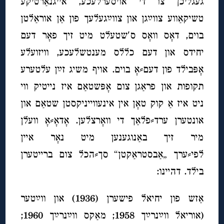
געגליכן צו די אויסערלעכע, אייגנאַרטיקע
טשיקאַווע צווײַגן און צווײַגעלעך פון אַן אוראַלטן
בוים, דאָס וואָס ס′שטעלט מיט זיך פאָר דעם
יחידס און דעם כללס מענטשלעכע, וויזועלע
אָפּבילד פון דעם⸗אָ בוים. אויף משיג זײַן עלטערע
תקופות און פראַגן צום אָפּשטאַם איז נייטיק ווי
ניט איז אַ קוק טאָן אין אינעווייניקסטן שטאַם און
אונטערן ערד⸗פלאַך די וואָרצלען. אָדאָ⸗אָ וועלן
מיר זיך באַנוגענען מיט נאָר איין
לפי⸗ערך „אַבסטראַקטן“ סך⸗הכל צום ברייטערן
בילד. דהיינו:
אַזש פון יחיאל פישערן (1936) און ווײַטער
(אוריאל ווײַנרײַך 1958; מאַקס ווײַנרײַך 1960;