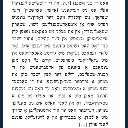
וואָס די בני אשכנז [ד.ה. אין די דייטשישע לענדער]
וועלן עס ניט דערקענען [אָדער: פאַרשטיין] זייער
שפּראַך, ניט קוקנדיק וואָס דער דאָזיקער מענטש
רעדט אויף אַן אומפאַרשטענדלעכן לשון, שטאַרק
שטאַמלענדיק; און איז בכלל ניט באַקאַנט געווען קיין
איינאיינציקן מענטשן אין דער קהילה, אַחוץ ישכר
כהן וואָס האָט געהאַט ביזנעס מיט יענעם אָרט. נאָר
ס′איז געמאַכט געוואָרן מיט גרויסע מאַכאַרײַקעס און
מיט גוואַלדיקער כיטרעקײַט. קודם כל האָט מען
געמאַכט אַ ביזנעס פון אויסבײַטעניש פון די
רבנות⸗שטעלעס, ווײַלע דער קצין ישכר כהן איז
געווען אַ גרויסער בעל⸗קעשענע; איז די טאָכטער
זײַנע געווען אַ מיאוסקײַט, וואָס ער האָט ניט געקענט
חתונה מאַכן מיט אַ גביר, און אַפילו ניט מיט אַ
ניט⸗קיין⸗גביר, דאָ אין לאַנד וואָלט אים ניט מעגלעך
געווען, דעריבער האָט ער איר אויסגעקליבן אַ שידוך
מיט אַ למדן, אַ בכבודיקן און אַ לײַטזעליקן, פונעם
לאַנד פּוילן […]