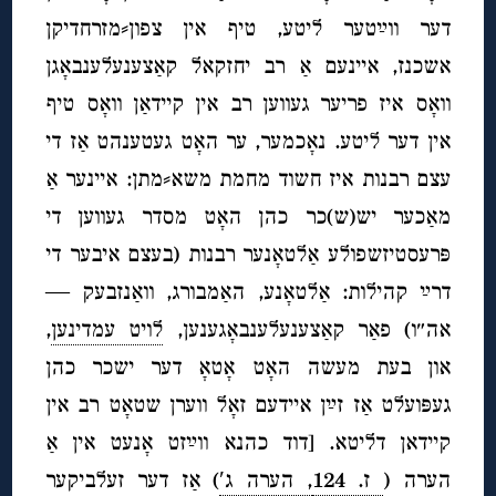
דער ווײַטער ליטע, טיף אין צפון⸗מזרחדיקן
אשכנז, איינעם אַ רב יחזקאל קאַצענעלענבאָגן
וואָס איז פריער געווען רב אין קיידאַן וואָס טיף
אין דער ליטע. נאָכמער, ער האָט געטענהט אַז די
עצם רבנות איז חשוד מחמת משא⸗מתן: איינער אַ
מאַכער יש(ש)כר כהן האָט מסדר געווען די
פּרעסטיזשפולע אַלטאָנער רבנות (בעצם איבער די
דרײַ קהילות: אַלטאָנע, האַמבורג, וואַנזבעק —
אה״ו) פאַר קאַצענעלענבאָגענען,
לויט עמדינען
,
און בעת מעשה האָט אָטאָ דער ישכר כהן
געפּועלט אַז זײַן איידעם זאָל ווערן שטאָט רב אין
קיידאן דליטא. [דוד כהנא ווײַזט אָנעט אין אַ
הערה (
ז. 124
, הערה ג′
) אַז דער זעלביקער