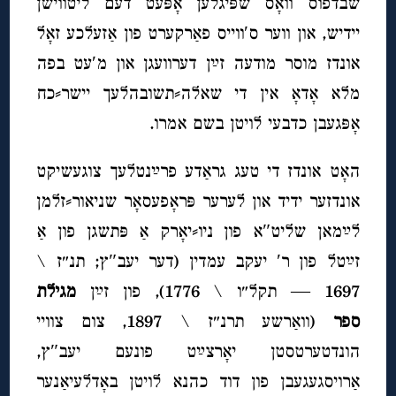
שבדפוס וואָס שפּיגלען אָפּעט דעם ליטווישן
יידיש, און ווער ס′ווייס פאַרקערט פון אַזעלכע זאָל
אונדז מוסר מודעה זײַן דערוועגן און מ′עט בפה
מלא אָדאָ אין די שאלה⸗תשובהלעך יישר⸗כח
אָפּגעבן כדבעי לויטן בשם אמרו.
האָט אונדז די טעג גראַדע פרײַנטלעך צוגעשיקט
אונדזער ידיד און לערער פּראָפעסאָר שניאור⸗זלמן
לײַמאן שליט″א פון ניו⸗יאָרק אַ פּתשגן פון אַ
זײַטל פון ר′ יעקב עמדין (דער יעב″ץ; תנ״ז \
1697 — תקל״ו \ 1776), פון זײַן
מגילת
ספר
(וואַרשע תרנ״ז \ 1897, צום צוויי
הונדטערטסטן יאָרצײַט פונעם יעב″ץ,
אַרויסגעגעבן פון דוד כהנא לויטן באָדלעיאַנער