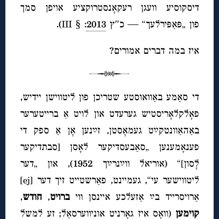
דיסקוסיע וועגן רעקאָנסטרוקציע אויפן סמך
פון „פּאַפּירלעך“ — כ″ץ
2013
: § III).
איז במה דברים אמורים?
די סאַמע באַוואוסטע שטריכן פון ליטווישן יידיש,
פאָלקלאָריסטיש גערעדט און לויט אַ ברייטערער
באַהאַוונטקײַט געמאָסטן, זײַנען אָן אַ ספק די
פענאָמענען „סאַבעסדיקער לאָסן [סבתדיקער
לָסון]“ (אוריאל ווײַנרײַך 1952), און „דער
ליטווישער עי“, געמיינט, פאַרשטייט זיך דער [ej]
אַרויסרייד בײַ אַזעלכע איינסן ווי
ברויט
,
חודש
,
קוימען
(וואָס איז גאָרניט אוניווערסאַל; זע למשל