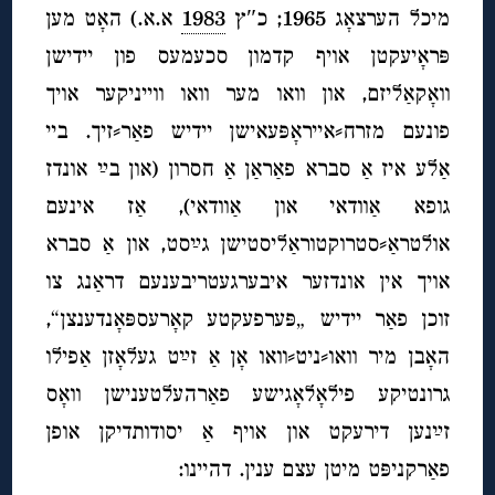
מיכל הערצאָג 1965; כ″ץ
1983
א.א.) האָט מען
פּראָיעקטן אויף קדמון סכעמעס פון יידישן
וואָקאַליזם, און וואו מער וואו ווייניקער אויך
פונעם מזרח⸗אייראָפּעאישן יידיש פאַר⸗זיך. ביי
אַלע איז אַ סברא פאַראַן אַ חסרון (און בײַ אונדז
גופא אַוודאי און אַוודאי), אַז אינעם
אולטראַ⸗סטרוקטוראַליסטישן גײַסט, און אַ סברא
אויך אין אונדזער איבערגעטריבענעם דראַנג צו
זוכן פאַר יידיש „פּערפעקטע קאָרעספּאָנדענצן“,
האָבן מיר וואו⸗ניט⸗וואו אָן אַ זײַט געלאָזן אַפילו
גרונטיקע פילאָלאָגישע פאַרהעלטענישן וואָס
זײַנען דירעקט און אויף אַ יסודותדיקן אופן
פאַרקניפּט מיטן עצם ענין. דהיינו: