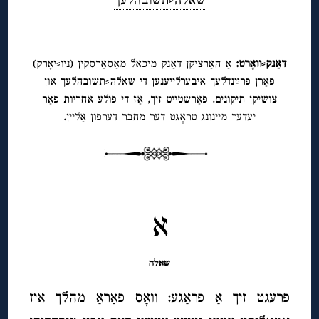
◊
דאַנק⸗וואָרט:
אַ האַרציקן דאַנק מיכאל מאַסאַרסקין (ניו⸗יאָרק)
פאַרן פרײַנדלעך איבערלייענען די שאלה⸗תשובהלעך און
צושיקן תיקונים. פאַרשטייט זיך, אַז די פולע אחריות פאַר
יעדער מיינונג טראָגט דער מחבר דערפון אַליין.
◊
◊
א
שאלה
פרעגט זיך אַ פראַגע: וואָס פאַראַ מהלך איז