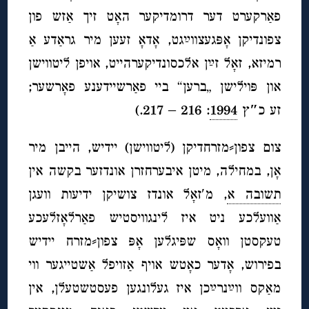
פאַרקערט דער דרומדיקער האָט זיך אַזש פון
צפונדיקן אָפּגעצווײַגט, אָדאָ זעען מיר גראַדע אַ
רמיזא, זאָל זײַן אלכסונדיקערהייט, אויפן ליטווישן
און פּוילישן „ברען“ ביי פאַרשיידענע פאָרשער;
זע כ
″
ץ
1994
: 216 – 217.)
צום צפון⸗מזרחדיקן (ליטווישן) יידיש, הייבן מיר
אָן, במחילה, מיטן איבערחזרן אונדזער בקשה אין
תשובה א
, מ′זאָל אונדז צושיקן ידיעות וועגן
אַוועלכע ניט איז לינגוויסטיש פאַרלאָזלעכע
טעקסטן וואָס שפּיגלען אָפּ צפון⸗מזרח יידיש
בפירוש, אָדער כאָטש אויף אַזויפל אַשטייגער ווי
מאַקס ווײַנרײַכן איז געלונגען פעסטשטעלן, אין