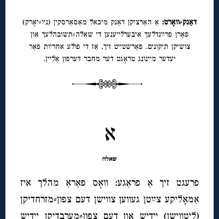
דאַנק⸗וואָרט:
אַ האַרציקן דאַנק מיכאל מאַסאַרסקין (ניו⸗יאָרק)
פאַרן פרײַנדלעך איבערלייענען די שאלה⸗תשובהלעך און
צושיקן תיקונים. פאַרשטייט זיך, אַז די פולע אחריות פאַר
יעדער מיינונג טראָגט דער מחבר דערפון אַליין.
◊
◊
א
שאלה
פרעגט זיך אַ פראַגע: וואָס פאַראַ מהלך איז
אַמאָליקע צײַטן געווען צווישן דעם צפון⸗מזרחדיקן
(ליטווישן) יידיש און דעם צפון⸗מערבדיקן יידיש