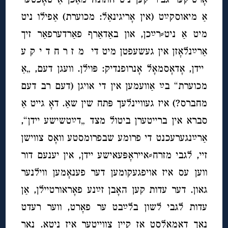
אַ מיאוסקײַט (אין אָריגינאַל: מכוערת) אַפילו ניט
מיט אַ ניט⸗רײַכן, און באַדאַרף פאַרדערפאַר זיך
אַרײַנלאָזן אין געשעפטן מיט די מ ז ר ח ד י ק ע
יידן, אָדאָסמאָל אָנרופנדיק: פּוילן. וועגן דעם, „אַ
מכוערת“ בײַ אַוועמען אין די אויגן (דעם רב דעם
מחברס?) איז געוויינלעך פּתח שין שאַ. דאָ גייט אַ
סברא אין ברייטערן ביטול מצד „דײַטשישע יידן“,
אַרײַנגערעכנט די פרומע שבפרומסטע וואָס צווישן
זיי, לגבי מזרח⸗אייראָפּעאישע יידן, אין יענעם דור
ווען עס איז אויפגעקומען דער פענאָמען ווילנער
גאון. דער עדות קען האָבן זײַנע פאָראורטיילן, אַן
עדות לגבי לשון בלײַבט ער פאָרט, ווער רעדט
נאָך דאַמאָלסט אַז קיין צווייטער איז ניטאָ. נאָר