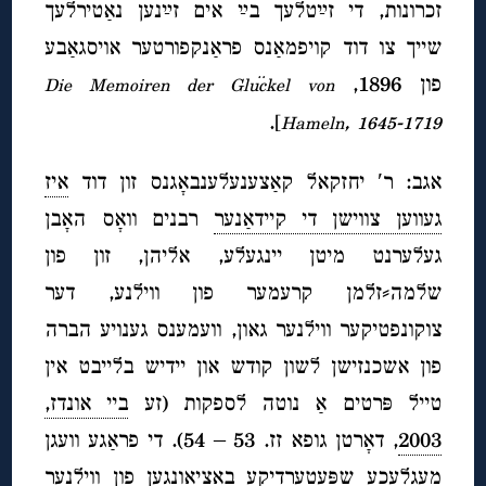
זכרונות, די זײַטלעך בײַ אים זײַנען נאַטירלעך
שייך צו דוד קויפמאַנס פראַנקפורטער אויסגאַבע
פון 1896,
Die Memoiren der Glückel von
].
,
Hameln
1645-1719
אגב: ר′ יחזקאל קאַצענעלענבאָגנס זון דוד
איז
געווען צווישן די קיידאַנער
רבנים וואָס האָבן
געלערנט מיטן יינגעלע, אליהן, זון פון
שלמה⸗זלמן קרעמער פון ווילנע, דער
צוקונפטיקער ווילנער גאון, וועמענס גענויע הברה
פון אשכנזישן לשון קודש און יידיש בלייבט אין
טייל פּרטים אַ נוטה לספקות (זע
ביי אונדז,
2003
, דאָרטן גופא זז. 53 – 54). די פראַגע וועגן
מעגלעכע שפּעטערדיקע באַציאונגען פון ווילנער