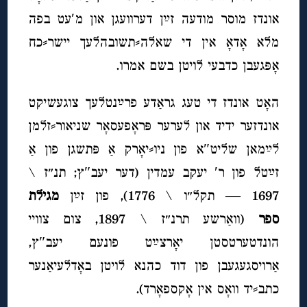
אונדז מוסר מודעה זײַן דערוועגן און מ′עט בפה
מלא אָדאָ אין די שאלה⸗תשובהלעך יישר⸗כח
אָפּגעבן כדבעי לויטן בשם אמרו.
האָט אונדז די טעג גראַדע פרײַנטלעך צוגעשיקט
אונדזער ידיד און לערער פּראָפעסאָר שניאור⸗זלמן
לײַמאן שליט″א פון ניו⸗יאָרק אַ פּתשגן פון אַ
זײַטל פון ר′ יעקב עמדין (דער יעב″ץ; תנ״ז \
1697 — תקל״ו \ 1776), פון זײַן
מגילת
ספר
(וואַרשע תרנ״ז \ 1897, צום צוויי
הונדטערטסטן יאָרצײַט פונעם יעב″ץ,
אַרויסגעגעבן פון דוד כהנא לויטן באָדלעיאַנער
כתב⸗יד וואָס אין אָקספאָרד).