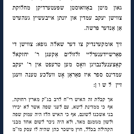
גאון מיטן באַוואוסטן שפּעטערדיקן מחלוקת
צווישן יעקב עמדין און יונתן אייבעשיץ געהערט
אַן אַנדער פּרשה.
זיך אומקערנדיק צו דער שאלה גופא: צווישן די
פאַרשיידענערליי זלזולים אַקעגן ר′ יחזקאל
קאַצענעלנבויגן וואָס מען טרעפט אין ר′ יעקב
עמדינס ספר איז פאַראַן אָט וועלכע טענה וועגן
זיין ל ש ו ן:
אך קבלת זה האיש רי″ח לרב בג″ק מארץ רחוקה,
אף כי ממדינת ליטא, עם לעגי שפה אשר לא יכירו
בני אשכנז לשונם, אף כי האיש הלז היה עמוק שפה
ולשון מגומגם מאד, ולא היה ניכר לשום אחד מבני
הקהילה בכלל, חוץ מישכר כהן שהיה לו עסק מו″מ