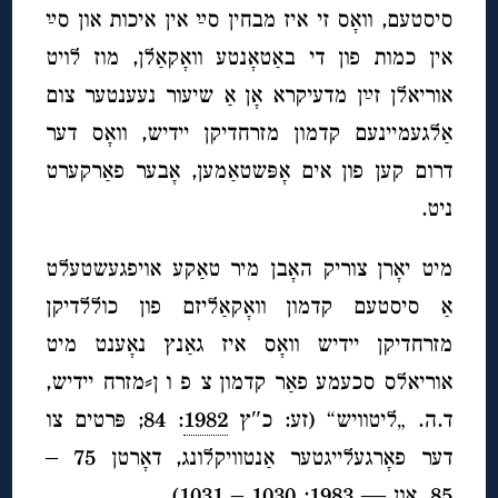
סיסטעם, וואָס זי איז מבחין סײַ אין איכות און סײַ
אין כמות פון די באַטאָנטע וואָקאַלן, מוז לויט
אוריאלן זײַן מדעיקרא אָן אַ שיעור נעענטער צום
אַלגעמיינעם קדמון מזרחדיקן יידיש, וואָס דער
דרום קען פון אים אָפּשטאַמען, אָבער פאַרקערט
ניט.
מיט יאָרן צוריק האָבן מיר טאַקע אויפגעשטעלט
אַ סיסטעם קדמון וואָקאַליזם פון כוללדיקן
מזרחדיקן יידיש וואָס איז גאַנץ נאָענט מיט
אוריאלס סכעמע פאַר קדמון צ פ ו ן⸗מזרח יידיש,
ד.ה. „ליטוויש“ (זע: כ″ץ
1982
: 84; פּרטים צו
דער פאָרגעלייגטער אַנטוויקלונג, דאָרטן 75 –
85, און —
1983
: 1030 – 1031).