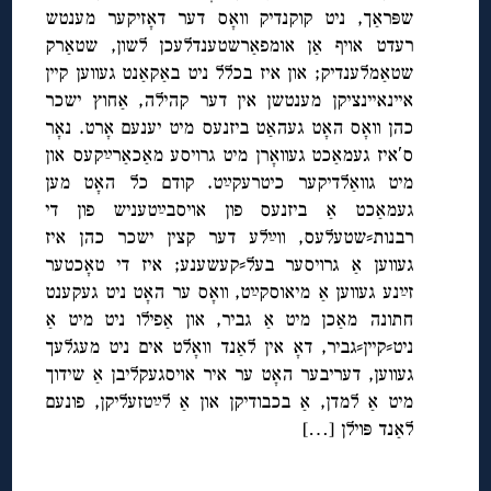
שפּראַך, ניט קוקנדיק וואָס דער דאָזיקער מענטש
רעדט אויף אַן אומפאַרשטענדלעכן לשון, שטאַרק
שטאַמלענדיק; און איז בכלל ניט באַקאַנט געווען קיין
איינאיינציקן מענטשן אין דער קהילה, אַחוץ ישכר
כהן וואָס האָט געהאַט ביזנעס מיט יענעם אָרט. נאָר
ס′איז געמאַכט געוואָרן מיט גרויסע מאַכאַרײַקעס און
מיט גוואַלדיקער כיטרעקײַט. קודם כל האָט מען
געמאַכט אַ ביזנעס פון אויסבײַטעניש פון די
רבנות⸗שטעלעס, ווײַלע דער קצין ישכר כהן איז
געווען אַ גרויסער בעל⸗קעשענע; איז די טאָכטער
זײַנע געווען אַ מיאוסקײַט, וואָס ער האָט ניט געקענט
חתונה מאַכן מיט אַ גביר, און אַפילו ניט מיט אַ
ניט⸗קיין⸗גביר, דאָ אין לאַנד וואָלט אים ניט מעגלעך
געווען, דעריבער האָט ער איר אויסגעקליבן אַ שידוך
מיט אַ למדן, אַ בכבודיקן און אַ לײַטזעליקן, פונעם
לאַנד פּוילן […]
◊