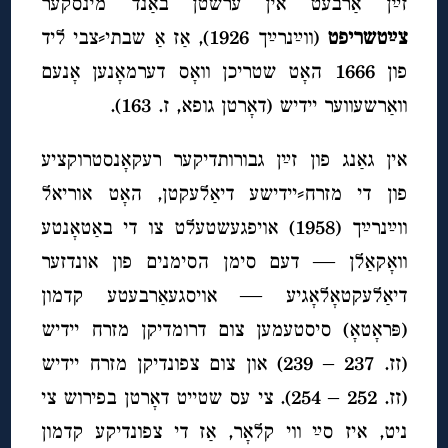
זײַן אַרבעט אין ערשטן באַנד מינסקער
צײַטשריפט
(ווײַנרײַך 1926), אַז אַ שבתי⸗צבי ליד
פון 1666 האָט שטריכן וואָס דערמאָנען אָנעם
וואַרשעווער יידיש (דאָרטן גופא, ז. 163).
אין גאַנג פון זײַן גבורותדיקער רעקאָנסטרוקציע
פון די מזרח⸗יידישע דיאַלעקטן, האָט אוריאל
ווײַנרײַך (1958) אויפגעשטעלט צו די באַטאָנטע
וואָקאַלן — דעם סימן הסימנים פון אונדזער
דיאַלעקטאָלאָגיע — אויסגעאַרבעטע קדמון
(פּראָטאָ) סיסטעמען צום דרומדיקן מזרח יידיש
(זז. 237 – 239) און צום צפונדיקן מזרח יידיש
(זז. 252 – 254). צי עס שטייט דאָרטן בפירוש צי
ניט, איז סײַ ווי קלאָר, אַז די צפונדיקע קדמון