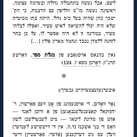
לשם, אבל נעשה בתחבולה גדולה ובערמה עצומה.
ראשונה נעשה מו″מ וחליפין עם הרבנות, כי הק′
ישכר כהן שהיה בעל כיס גדול, היתה בתו מכוערת
שלא היה יכול להשיאה לאיש עשיר, ואפילו לבלתי
עשיר, במדינה זו לא היה אפשר לו, על כן בחר
לזווגה ללמדן נכבד ונחמד מארץ פולין […]
(אין כהנאס אויסגאַבע פון
מגלת ספר
, וואַרשע
תרנ″ז;
דאָרטן גופא ז. 124
)
❊
איבערגעזעצטערהייט (בערך):
נאָר וואָדען, די אויפנעמונג פון אָט דעם פּאַרשוין, ר′
יח[זקאל קאַצענעלענבאָגען] פון אַ ווײַטן לאַנד —
אַזש פון מדינת ליטא! — מיט לעכערלעכן לשון
וואָס די בני אשכנז [ד.ה. אין די דייטשישע לענדער]
וועלן עס ניט דערקענען [אָדער: פאַרשטיין] זייער