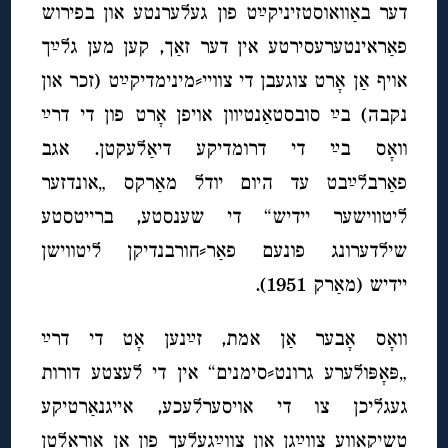
דער באַוואוסטזיניקײַט פון געלערנטע און בפירוש
פאַראינטערעסירטע אין דער זאַך, קען מען גלײַך
אויף אַן אָרט צוגעבן די צוויי⸗מינימדיקײַט (זכר און
נקבה) בײַ סובסטאַנטיוון אויפן אָרט פון די דרײַ
וואָס בײַ די דרומדיקע דיאַלעקטן. אגב
פאַרבלײַבט עד היום יודל מאַרקס „אונדזער
ליטווישער יידיש“ די שענסטע, ברייטסטע
שילדערונג פונעם פאַר⸗חורבנדיקן ליטווישן
יידיש (מאַרק 1951).
וואָס אָבער אַן אמת, זײַנען אָט די דרײַ
„פּאָפּולערע גרונט⸗סימנים“ אין די לעצטע דורות
געגליכן צו די אויסערלעכע, אייגנאַרטיקע
טשיקאַווע צווײַגן און צווײַגעלעך פון אַן אוראַלטן