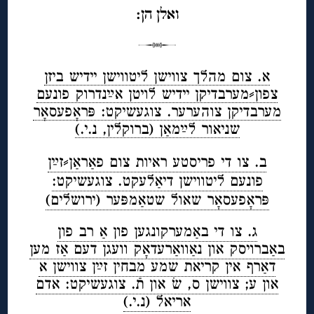
ואלן הן:
א. צום מהלך צווישן ליטווישן יידיש ביזן
צפון⸗מערבדיקן יידיש לויטן אײַנדרוק פונעם
מערבדיקן צוהערער. צוגעשיקט: פּראָפעסאָר
שניאור לײַמאַן (ברוקלין, נ.י.)
ב. צו די פריסטע ראיות צום פאַראַן⸗זײַן
פונעם ליטווישן דיאַלעקט. צוגעשיקט:
פּראָפעסאָר שאול שטאַמפּער (ירושלים)
ג. צו די באַמערקונגען פון אַ רב פון
באַברויסק און נאַוואַרעדאָק וועגן דעם אַז מען
דאַרף אין קריאת שמע מבחין זײַן צווישן א
און ע; צווישן ס, שׂ און תֿ. צוגעשיקט: אדם
אריאל (נ.י.)