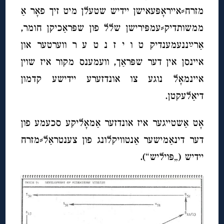
מזרח⸗אייראָפּעאישן יידיש שטעלן מיט זיך פאָר אַ
ממשותדיק⸗עמפּירישן שלל פון שפּראַכיקן חומר,
אַרײַננעמענדיק ט ו י ז נ ט ע ר ווערטער און
איינסן אין דער שפּראַך, וועמענס מקור איז שוין
איינמאָל נוגע צו אונדזערע יידישע קדמון
דיאַלעקטן.
אָט אַשטייגער איז אונדזער אַמאָליקע סכעמע פון
דער דינאַמישער אַנטוויקלונג פון צענטראַל⸗מזרח
יידיש (
„פּויליש“).