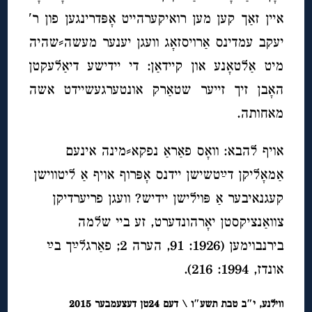
איין זאַך קען מען רואיקערהייט אָפּדרינגען פון ר′
יעקב עמדינס אַרויסזאָג וועגן יענער מעשה⸗שהיה
מיט אַלטאָנע און קיידאַן: די יידישע דיאַלעקטן
האָבן זיך זייער שטאַרק אונטערגעשיידט אשה
מאחותה.
אויף להבא: וואָס פאַראַ נפקא⸗מינה אינעם
אַמאָליקן דײַטשישן יידנס אָפּרוף אויף אַ ליטווישן
קעגנאיבער אַ פּוילישן יידיש? וועגן פריערדיקן
צוואַנציקסטן יאָרהונדערט, זע ביי שלמה
בירנבוימען (1926: 91, הערה 2; פאַרגלײַך בײַ
אונדז, 1994: 216).
ווילנע, י″ב טבת תשע″ו \ דעם 24טן דעצעמבער
2015