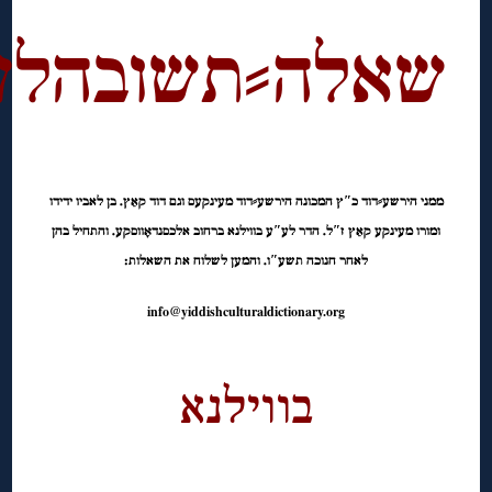
◊
שאלה⸗תשובהלע
◊
ממני הירשע⸗דוד כ″ץ המכונה הירשע⸗דוד מעינקעס וגם דוד קאַץ. בן לאביו ידידו
ומורו מעינקע קאַץ ז″ל. הדר לע″ע בווילנא ברחוב אלכסנדאָווסקע. והתחיל בהן
לאחר חנוכה תשע″ו. והמען לשלוח את השאלות:
info@yiddishculturaldictionary.org
◊
בווילנא
◊