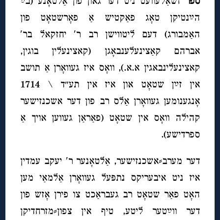
ספר
זשאַלעוועט ניט דער גאון פון אַלטאָנע (בײַ
הײַנטיקן טאָג פאַקטיש אַ פאָרשטאָט פון
האַמבורג) דעם ליטווישן רב ר′ יחזקאל בר′
אברהם קאַצינעלענבאָגן (קאצינעלין בוגין,
קאצינעלינבאגין א.א.), וואָס איז געוואָרן אַ תושב
אין זײַן שטאָט און איז אין תע״ד \ 1714
אָנגענומען געוואָרן אַלס רב פון דער אשכנזישער
קהילה וואָס אין שטאָט (פאַראַן געווען אויך אַ
ספרדישע).
דער מערב⸗אשכנזישער, אַלטאָנער ר′ יעקב עמדין
איז ניט איבעריקס נתפּעל געוואָרן אַלמאַי מען
האָט פאַר שטאָט רב געבראַכט צו פירן אָזש פון
דער ווײַטער ליטע, טיף אין צפון⸗מזרחדיקן