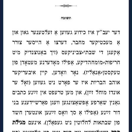
תשובה
דער יעב″ץ איז כידוע געווען אַ זעלטענער גאון און
אַ מעכטיקער מחבר, דערצו אַ הייסער צורר
אַקעגן די שבתי⸗צביניקעס (זיך באַנוצנדיק מיט
חריפות⸗מומחהדיקע, אַפילו מאָדערנע מעטאָדן פון
טעקסטן⸗אַנאַליז). נאָר וואָדען, קיין איבעריקער
אוהב הבריות איז ער פאָרט ניט געווען (זאָל ער
אונדז מוחל זײַן), און מען טרעפט אין זײַנע כתבים
גאַנץ שאַרפע אָפּשאַצונגען וועגן פאַרשיידענע בני
דור זײַנע (אַפילו אַ סך וואָס זײַנען אונטערן חשד
פון שבתאות לחלוטין ניט געפאַלן). אינעם
מגילת