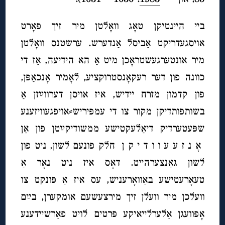
ביי היינטיקן טאָג וואָלטן מיר זיך פאָרט
אויסגעדריקט אַביסל אַנדערש. ערשטנס וואָלטן
מיר אונטערגעשטראָכן מיט אַ הא הידיעה, אַז די
כוונה פון דער רעקאָנסטרוקציע, לאָמיר אָנכאַפּן,
פון קדמון מזרח יידיש, איז אויסן דערווײַזן אַ
בשותפותדיקן מקור צו די עמפּיריש⸗אויפגעוויזענע
שפּעטערדיק דיאַלעקטישע ממשודיקײַטן פון אַן
אָ נ ז ע ע ו ו ד י ק ן חלק פונעם לשון, ניט פון
לשון גאַנצערהייט. דאָס איז ניט נאָר אַ
טעאָרעטישע באַוואָרעניש, עס איז אַ פּונקט צו
וועלכן מיר וועלן זיך מירצעשעם אומקערן, בײַם
אָפּוועגן אַלערלייאיקע פּרטים לויט פאַרשיידענע