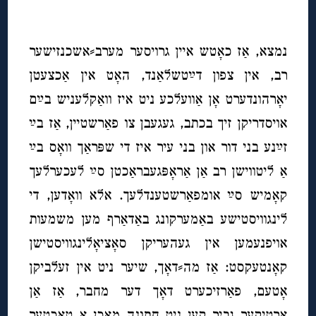
◊
נמצא, אַז כאָטש איין גרויסער מערב⸗אשכנזישער
רב, אין צפון דײַטשלאַנד, האָט אין אַכצעטן
יאָרהונדערט אָן אַוועלכע ניט איז וואַקלעניש בײַם
אויסדריקן זיך בכתב, געגעבן צו פאַרשטיין, אַז בײַ
זײַנע בני דור און בני עיר איז די שפּראַך וואָס בײַ
אַ ליטווישן רב אַן אַראָפּגעבראַכטן סײַ לעכערלעך
קאָמיש סײַ אומפאַרשטענדלעך. אלא וואָדען, די
לינגוויסטישע באַמערקונג באַדאַרף מען משמעות
אויפנעמען אין געהעריקן סאָציאָלינגוויסטישן
קאָנטעקסט: אַז מה⸗דאָך, שיער ניט אין זעלביקן
אָטעם, פאַרזיכערט דאָך דער מחבר, אַז אַן
אָרטיקער גביר קען ניט חתונה מאַכן אַ טאָכטער