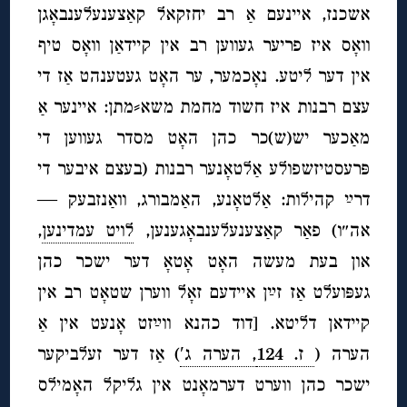
אשכנז, איינעם אַ רב יחזקאל קאַצענעלענבאָגן
וואָס איז פריער געווען רב אין קיידאַן וואָס טיף
אין דער ליטע. נאָכמער, ער האָט געטענהט אַז די
עצם רבנות איז חשוד מחמת משא⸗מתן: איינער אַ
מאַכער יש(ש)כר כהן האָט מסדר געווען די
פּרעסטיזשפולע אַלטאָנער רבנות (בעצם איבער די
דרײַ קהילות: אַלטאָנע, האַמבורג, וואַנזבעק —
אה״ו) פאַר קאַצענעלענבאָגענען,
לויט עמדינען
,
און בעת מעשה האָט אָטאָ דער ישכר כהן
געפּועלט אַז זײַן איידעם זאָל ווערן שטאָט רב אין
קיידאן דליטא. [דוד כהנא ווײַזט אָנעט אין אַ
הערה (
ז. 124
, הערה ג′
) אַז דער זעלביקער
ישכר כהן ווערט דערמאָנט אין גליקל האָמילס