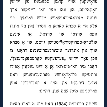
פּראָיעקטן אויף קדמון סכעמעס פון יידישן
וואָקאַליזם, און וואו מער וואו ווייניקער אויך
פונעם מזרח⸗אייראָפּעאישן יידיש פאַר⸗זיך. ביי
אַלע איז אַ סברא פאַראַן אַ חסרון (און בײַ אונדז
גופא אַוודאי און אַוודאי), אַז אינעם
אולטראַ⸗סטרוקטוראַליסטישן גײַסט, און אַ סברא
אויך אין אונדזער איבערגעטריבענעם דראַנג צו
זוכן פאַר יידיש „פּערפעקטע קאָרעספּאָנדענצן“,
האָבן מיר וואו⸗ניט⸗וואו אָן אַ זײַט געלאָזן אַפילו
גרונטיקע פילאָלאָגישע פאַרהעלטענישן וואָס
זײַנען דירעקט און אויף אַ יסודותדיקן אופן
פאַרקניפּט מיטן עצם ענין. דהיינו:
שלמה בירנבוים (1934) האָט מיט אַ באַרג ראיות