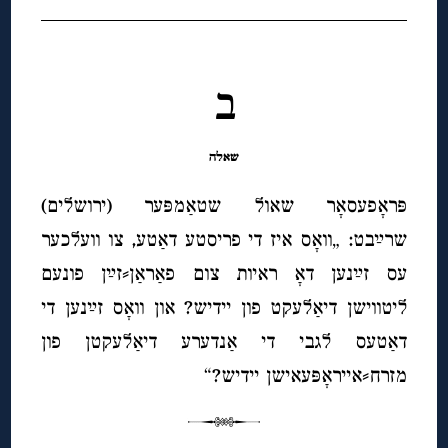
◊
ב
שאלה
פּראָפעסאָר שאול שטאַמפּער (ירושלים)
שרײַבט: „וואָס איז די פריסטע דאַטע, צו וועלכער
עס זײַנען
ד
אָ
ראיות צום פאַראַן⸗זײַן פונעם
ליטווישן דיאַלעקט פון יידיש? און וואָס זײַנען די
דאַטעס לגבי די אַנדערע דיאַלעקטן פון
מזרח⸗אייראָפּעאישן יידיש?
“