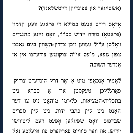
(אַשטייגער אין צפונדיקן דײַטשלאַנד)?
אָדאָס רירט אָנעט במילא די פראַגע וועגן קדמון
(פּראָטאָ) מזרח יידיש בכלל, וואָס זײַנע מתנגדים
וואָלטן עלול געווען זוכן צדָדין⸗השָווין בײַם גאַנצן
צפון גופא, מ′עט אי″ה צוקומען צודערצו אין אַן
אַנדער תשובה.
לאָמיר אָנכאַפּן מיט אַ יאָר דרײַ הונדערט צוריק.
פאַרגלײַכן טעקסטן איז אַ סברא ניט
בתכלית⸗המציאות, כל⸗זמן מ′האָט ניט צו דער
האַנט ניט קיין כתבי ידות, ניט קיין ספרים
שבדפוס וואָס שפּיגלען אָפּעט דעם ליטווישן
יידיש, און ווער ס′ווייס פאַרקערט פון אַזעלכע זאָל