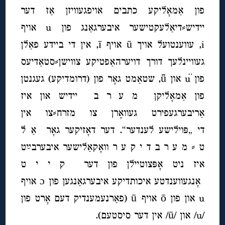
פון אַמאָליקע כתבים אויפגעוויזן אַז דער
יידיש⸗דיאַלעקטישער איבערגאַנג פון u אויף
i, עווענטועל אויך
ū אויף ī, אין די ביידע פאַלן
געוויינלעך דורך דויערהאַפטיקע צווישן⸗סטאַדיעס
פון ü און
ǖ, שטאַמט גאָר פון (דרומדיקע) געגנטן
פון אַמאָליקן מ ע ר ב יידיש און איז
אַריבערגעפירט געוואָרן צו מזרח
⸗
צו אין
די
„פּוילישע לענדער“. דער דאָזיקער גאָר אַ ל
ט ⸗ מ ע ר ב ד י ק ע ר וואָקאַלישער איבערבײַט
איז ניט אָפּצוטיילן פון דער ק י י ט
אָנגעווענדטע איכותדיקע איבערגאַנגען פון
ɔ אויף
u און פון ō אויף
ū
(פאַרנעמענדיק דעם אָרט פון
/u/ און /ū/ אין דער סיסטעם).