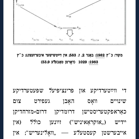
מקור: כ″ץ
1982
: באַנד 2, ז. 583; אין דײַטשישער איבערזעצונג: כ″ץ
1983
: 1029
(דאָרטן טאַבעלע 53.9)
די ווײַטערדיקע און פּרינציפּיעל שפּעטערדיקע
שינויים וואָס האָבן געפירט צום
כאַראפקטעריסטישן דרומדיקן דרום⸗מזרחדיקן
יידיש (
„אוקראַאיניש“
) זײַנען כולל (אין
אייבערשטן קעסטעלע — „וואָלינעריש“; אין