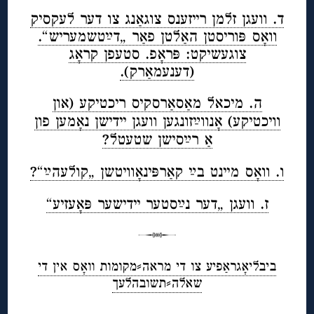
ד. וועגן זלמן רייזענס צוגאַנג צו דער לעקסיק
וואָס פּוריסטן האַלטן פאַר „דײַטשמעריש“.
צוגעשיקט: פּראָפ. סטעפן קראָג
(דענעמאַרק).
ה. מיכאל מאַסאַרסקיס ריכטיקע (און
וויכטיקע) אָנווײַזונגען וועגן יידישן נאָמען פון
אַ רײַסישן שטעטל?
ו. וואָס מיינט בײַ קאַרפּינאָוויטשן „קולעהײַ“?
ז. וועגן „דער נײַסטער יידישער פּאָעזיע“
ביבליאָגראַפיע צו די מראה⸗מקומות וואָס אין די
שאלה⸗תשובהלעך
◊