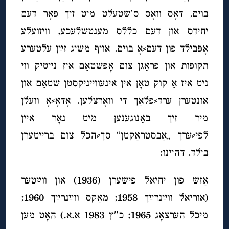
בוים, דאָס וואָס ס′שטעלט מיט זיך פאָר דעם
יחידס און דעם כללס מענטשלעכע, וויזועלע
אָפּבילד פון דעם⸗אָ בוים. אויף משיג זײַן עלטערע
תקופות און פראַגן צום אָפּשטאַם איז נייטיק ווי
ניט איז אַ קוק טאָן אין אינעווייניקסטן שטאַם און
אונטערן ערד⸗פלאַך די וואָרצלען. אָדאָ⸗אָ וועלן
מיר זיך באַנוגענען מיט נאָר איין
לפי⸗ערך „אַבסטראַקטן“ סך⸗הכל צום ברייטערן
בילד. דהיינו:
אַזש פון יחיאל פישערן (1936) און ווײַטער
(אוריאל ווײַנרײַך 1958; מאַקס ווײַנרײַך 1960;
מיכל הערצאָג 1965; כ″ץ
1983
א.א.) האָט מען