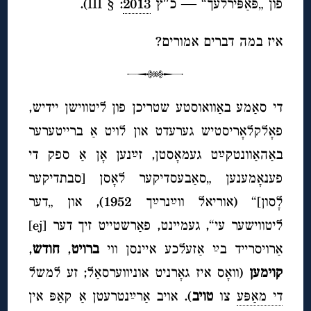
פון „פּאַפּירלעך“ — כ″ץ
2013
: § III).
איז במה דברים אמורים?
די סאַמע באַוואוסטע שטריכן פון ליטווישן יידיש,
פאָלקלאָריסטיש גערעדט און לויט אַ ברייטערער
באַהאַוונטקײַט געמאָסטן, זײַנען אָן אַ ספק די
פענאָמענען „סאַבעסדיקער לאָסן [סבתדיקער
לָסון]“ (אוריאל ווײַנרײַך 1952), און „דער
ליטווישער עי“, געמיינט, פאַרשטייט זיך דער [ej]
אַרויסרייד בײַ אַזעלכע איינסן ווי
ברויט
,
חודש
,
קוימען
(וואָס איז גאָרניט אוניווערסאַל; זע למשל
די מאַפּע
צו
טויב
). אויב אַרײַנטרעטן אַ קאַפּ אין