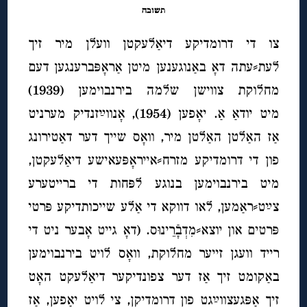
תשובה
צו די דרומדיקע דיאַלעקטן וועלן מיר זיך
לעת⸗עתה דאָ באַנוגענען מיטן אַראָפּברענגען דעם
מחלוקת צווישן שלמה בירנבוימען (1939)
מיט יודאַ אַ. יאָפען (1954), אָנווײַזנדיק מערניט
אַז האַלטן האַלטן מיר, וואָס שייך דער דאַטירונג
פון די דרומדיקע מזרח⸗אייראָפּעאישע דיאַלעקטן,
מיט בירנבוימען בנוגע לפּחות די ברייטערע
צײַט⸗ראַמען, לאו דווקא די אַלע שייכותדיקע פּרטי
פּרטים און יוצא⸗מִדְבָֿרֵינוּס. (דאָ גייט אָבער ניט די
רייד וועגן זייער מחלוקת, וואָס לויט בירנבוימען
באַקומט זיך אַז דער צפונדיקער דיאַלעקט האָט
זיך אָפּגעצווײַגט פון דרומדיקן, צי לויט יאָפען, אַז