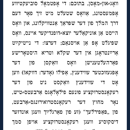
וואָג⸗און⸗מאָסן, בתוכם: די אָפטמאָל סוביעקטיווע
אָפּמעסטונג, אַוואָס שטעלט מיט זיך פאָר דעם
דרך המלך פון דער שפּראַך אַנטוויקלונג, און וואָס
הייסט אַן אוניקאַלער יוצא⸗דופנדיקער איינס, וואָס
שפּיגלט אָפּ אַן אויסנאַם; דערצו: די נייטיקײַט
אַרײַנטראָגן אין דער שקלא וטריא היסטאָרישע
פאַרהעלטענישן וואָס וואַקסן פון דער
אָפּגעזוכטער עווידענץ, אַפילו (אָדער: דווקא!) ווען
אָט די עווידענץ וואַקסט ניט פון דער
רעקאָנסטרוקציע פונעם פילאָלאָגס אַרבעטס⸗טיש,
נאָר מחוץ דער רעקאָנסטרואירונגס⸗אַרבעט,
פון
„פּאַפּירלעך“ (זע פון פאַרגלײַך וועגן אונדזער
דיסקוסיע וועגן רעקאָנסטרוקציע אויפן סמך