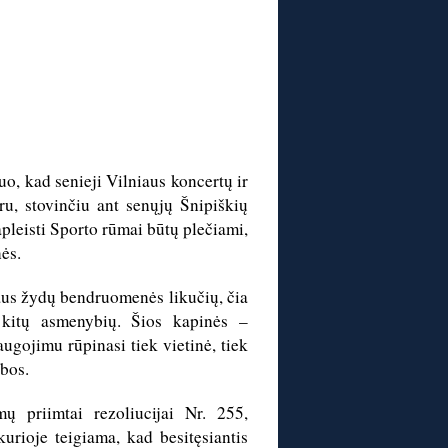
o, kad senieji Vilniaus koncertų ir
ru, stovinčiu ant senųjų Šnipiškių
apleisti Sporto rūmai būtų plečiami,
ės.
aus žydų bendruomenės likučių, čia
 kitų asmenybių. Šios kapinės –
augojimu rūpinasi tiek vietinė, tiek
bos.
 priimtai rezoliucijai Nr. 255,
kurioje teigiama, kad besitęsiantis