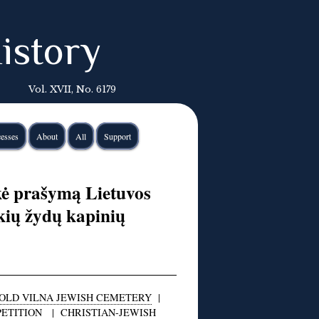
istory
Vol. XVII, No. 6179
esses
About
All
Support
ė prašymą Lietuvos
kių žydų kapinių
OLD VILNA JEWISH CEMETERY
|
PETITION
|
CHRISTIAN-JEWISH