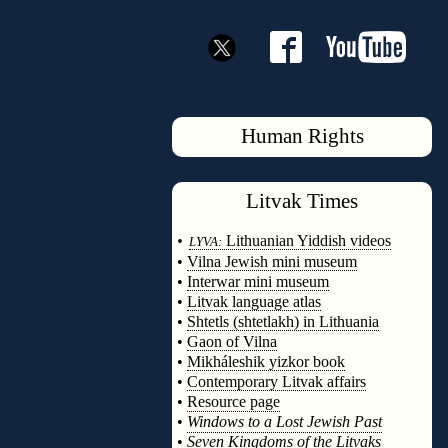
Human Rights
Litvak
Times
◊
•
Lithuanian Yiddish videos
LYVA:
•
Vilna Jewish mini museum
•
Interwar mini museum
•
Litvak language atlas
•
Shtetls (shtetlakh) in Lithuania
•
Gaon of Vilna
•
Mikháleshik yizkor book
•
Contemporary Litvak affairs
•
Resource page
•
Windows to a Lost Jewish Past
•
Seven Kingdoms of the Litvaks