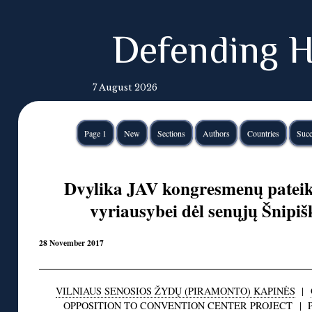
Defending H
7 August 2026
Page 1
New
Sections
Authors
Countries
Succ
Dvylika JAV kongresmenų pateik
vyriausybei dėl senųjų Šnipiš
28 November 2017
VILNIAUS SENOSIOS ŽYDŲ (PIRAMONTO) KAPINĖS
|
OPPOSITION TO CONVENTION CENTER PROJECT
|