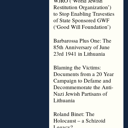
WJRO (‘World Jewish
Restitution Organization’)
to Stop Enabling Travesties
of State Sponsored GWF
(‘Good Will Foundation’)
Barbarossa Plus One: The
85th Anniversary of June
23rd 1941 in Lithuania
Blaming the Victims:
Documents from a 20 Year
Campaign to Defame and
Decommemorate the Anti-
Nazi Jewish Partisans of
Lithuania
Roland Binet: The
Holocaust – a Schizoid
Legacy?