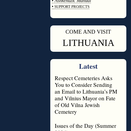
•
Ashkenazic Manual
•
SUPPORT PROJECTS
◊
COME AND VISIT
◊
LITHUANIA
Latest
Respect Cemeteries Asks
You to Consider Sending
an Email to Lithuania’s PM
and Vilnius Mayor on Fate
of Old Vilna Jewish
Cemetery
Issues of the Day (Summer