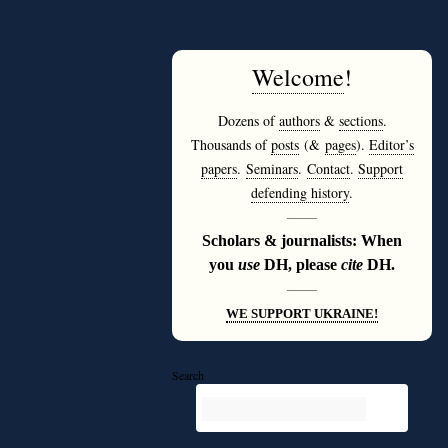
Welcome
!
Dozens of
authors
&
sections
.
Thousands of
posts
(&
pages
).
Editor’s
papers
.
Seminars
.
Contact
.
Support
defending history
.
———
Scholars & journalists: When
you
use
DH, please
cite
DH.
———
WE SUPPORT UKRAINE!
Search