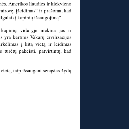
nės, Amerikos liaudies ir kiekvieno
 įvairovę, įžeidimas“ ir prašoma, kad
lgalaikį kapinių išsaugojimą“.
kapinių viduryje niekina jas ir
 yra kertinis Vakarų civilizacijos
rkėlimas į kitą vietą ir leidimas
 turėtų pakeisti, patvirtintų, kad
 vietą, taip išsaugant senąsias žydų