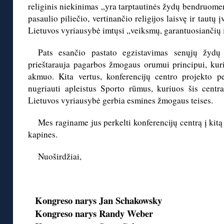
religinis niekinimas „yra tarptautinės žydų bendruome
pasaulio piliečio, vertinančio religijos laisvę ir tautų
Lietuvos vyriausybė imtųsi „veiksmų, garantuosiančių i
Pats esančio pastato egzistavimas senųjų žydų 
prieštarauja pagarbos žmogaus orumui principui, kuris
akmuo. Kita vertus, konferencijų centro projekto pe
nugriauti apleistus Sporto rūmus, kuriuos šis centras
Lietuvos vyriausybė gerbia esmines žmogaus teises.
Mes raginame jus perkelti konferencijų centrą į kitą
kapines.
Nuoširdžiai,
◊
Kongreso narys Jan Schakowsky
Kongreso narys Randy Weber