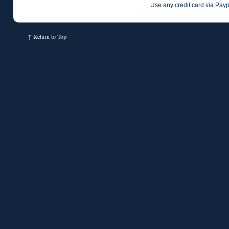
Use any credit card via Payp
↑
Return to Top