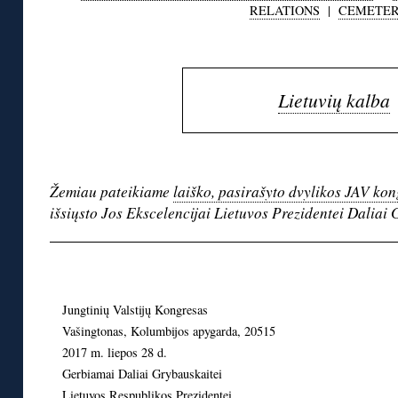
RELATIONS
|
CEMETER
◊
Lietuvių kalba
◊
Žemiau pateikiame
laiško, pasirašyto dvylikos JAV ko
išsiųsto Jos Ekscelencijai Lietuvos Prezidentei Daliai 
◊
Jungtinių Valstijų Kongresas
Vašingtonas, Kolumbijos apygarda, 20515
2017 m. liepos 28 d.
Gerbiamai Daliai Grybauskaitei
Lietuvos Respublikos Prezidentei