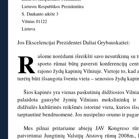
Lietuvos Respublikos Prezidentūra
S. Daukanto aikštė 3
Vilnius 01122
Lietuva
Jos Ekscelencijai Prezidentei Daliai Grybauskaitei:
R
ašome norėdami išreikšti savo nesutikimą su tu
sporto rūmai būtų paversti konferencijų cent
rajono žydų kapinių Vilniuje. Vietoje to, kad 
turėtų būti išsaugota šventa vieta – senosios žydų kapin
Šios kapinės yra vienas paskutinių didžiosios Vilni
palaidota gausybė žymių Vilniaus mokslininkų ir
didžiulės kultūrinės reikšmės istorinė vieta, kurios išs
tarptautinė bendruomenė. Jos nusipelno orumo ir pagar
Mes pilnai pritariame abiejų JAV Kongreso rūmų
patvirtintai Jungtinių Valstijų Atstovų rūmų 2008m., 