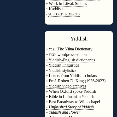
•
Work in Litvak Studies
•
Kaddish
•
SUPPORT PROJECTS
◊
Yiddish
◊
•
The Vilna Dictionary
YCD:
•
wordpress edition
YCD:
• Yiddish-English dictionaries
• Yiddish linguistics
• Yiddish stylistics
• Letters from Yiddish scholars
• Prof. Robert D. King (1936-2023)
• Yiddish video archives
• When Oxford spoke Yiddish
• Bible in Lithuanian Yiddish
• East Broadway to Whitechapel
•
Unfinished Story of Yiddish
•
Yiddish and Power