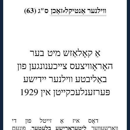
ווילנער אַנטיקל⸗זאַכן
ס″ג (63)
◊
אַ קאָלאַזש מיט בער
האָראָוויצעס צייכענונגען פון
באַליבטע ווילנער יידישע
פּערזענלעכקייטן אין 1929
◊
דאָס איז אַ זייטל פון די
ליטעראַרישע בלעטער
וואַרשעווער
, פונעם