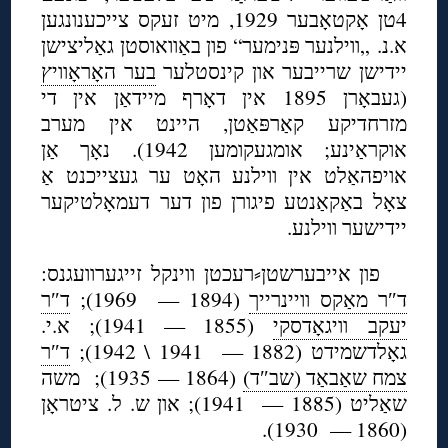
4טן אָקטאָבער 1929, מיט זעקס צייכענונגען
א.נ. „ווילנער פּנימער“ פון באַוואוסטן גאַליצישן
יידישן שרייבער און קינסטלער
בער האָראָוויץ
(געבאָרן 1895 אין דאָרף מיידאַן אין די
מזרחדיקע קאַרפּאַטן, היינט אין מערב
אוקראַינע; אומגעקומען 1942). נאָך אַן
אויפהאַלט אין ווילנע האָט ער געצייכנט אַ
צאָל באַקאַנטע פיגורן פון דער דעמאָלטיקער
יידישער ווילנע.
פון אייבערשטן⸗רעכטן ווינקל זייגערוועגנס:
ד″ר מאַקס וויינרייך
(1894 — 1969);
ד″ר
יעקב וויגאָדסקי
(1855 — 1941); א.י.
גאָלדשמידט (1882 — 1941 \ 1942);
ד″ר
צמח שאַבאַד (שב″ד)
(1864 — 1935); משה
שאַליט (1885 — 1941); און ש. ל. ציטראָן
(1860 — 1930).