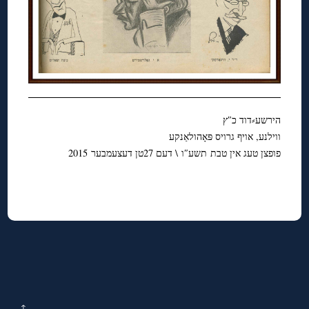
הירשע⸗דוד כ″ץ
ווילנע, אויף גרויס פּאָהולאַנקע
פופצן טעג אין טבת תשע″ו \ דעם 27טן דעצעמבער 2015
↑