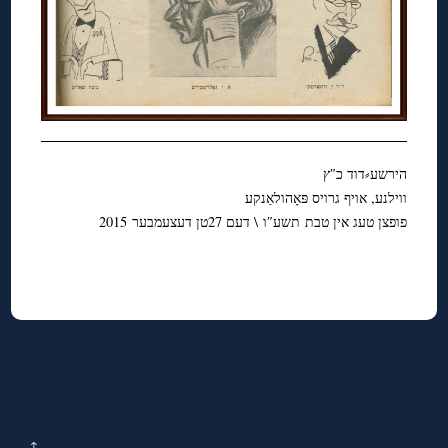
הירשע⸗דוד כ″ץ
ווילנע, אויף גרויס פּאָהולאַנקע
פופצן טעג אין טבת תשע″ו \ דעם 27טן דעצעמבער 2015
↑