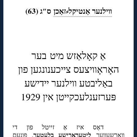
ווילנער אַנטיקל⸗זאַכן
ס″ג (63)
◊
אַ קאָלאַזש מיט בער
האָראָוויצעס צייכענונגען פון
באַליבטע ווילנער יידישע
פּערזענלעכקייטן אין 1929
◊
דאָס איז אַ זייטל פון די
ליטעראַרישע בלעטער
וואַרשעווער
, פונעם