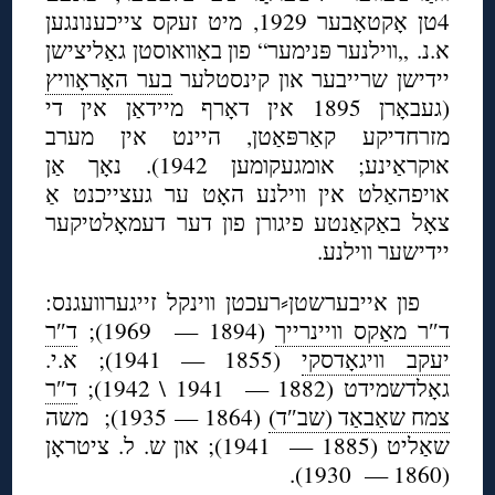
4טן אָקטאָבער 1929, מיט זעקס צייכענונגען
א.נ. „ווילנער פּנימער“ פון באַוואוסטן גאַליצישן
יידישן שרייבער און קינסטלער
בער האָראָוויץ
(געבאָרן 1895 אין דאָרף מיידאַן אין די
מזרחדיקע קאַרפּאַטן, היינט אין מערב
אוקראַינע; אומגעקומען 1942). נאָך אַן
אויפהאַלט אין ווילנע האָט ער געצייכנט אַ
צאָל באַקאַנטע פיגורן פון דער דעמאָלטיקער
יידישער ווילנע.
פון אייבערשטן⸗רעכטן ווינקל זייגערוועגנס:
ד″ר מאַקס וויינרייך
(1894 — 1969);
ד″ר
יעקב וויגאָדסקי
(1855 — 1941); א.י.
גאָלדשמידט (1882 — 1941 \ 1942);
ד″ר
צמח שאַבאַד (שב″ד)
(1864 — 1935); משה
שאַליט (1885 — 1941); און ש. ל. ציטראָן
(1860 — 1930).