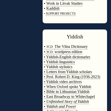
•
Work in Litvak Studies
•
Kaddish
•
SUPPORT PROJECTS
◊
Yiddish
◊
•
The Vilna Dictionary
YCD:
•
wordpress edition
YCD:
• Yiddish-English dictionaries
• Yiddish linguistics
• Yiddish stylistics
• Letters from Yiddish scholars
• Prof. Robert D. King (1936-2023)
• Yiddish video archives
• When Oxford spoke Yiddish
• Bible in Lithuanian Yiddish
• East Broadway to Whitechapel
•
Unfinished Story of Yiddish
•
Yiddish and Power