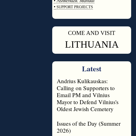
•
Ashkenazic Manual
•
SUPPORT PROJECTS
◊
COME AND VISIT
◊
LITHUANIA
Latest
Andrius Kulikauskas:
Calling on Supporters to
Email PM and Vilnius
Mayor to Defend Vilnius's
Oldest Jewish Cemetery
Issues of the Day (Summer
2026)