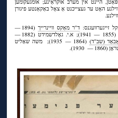
פּאַטן, היינט אין מערב אוקראַינע; אומגעקומען
1942). נע האָט ער געצייכנט אַ צאָל באַקאַנטע פיגורן
וילנע
(1894 —
ד″ר מאַקס וויינרייך
ל זייגערוועגנס
(1855 — 1941); א.י. גאָלדשמידט (1882 —
ַבאַד (שב″ד
(1864 — 1935); משה שאַליט