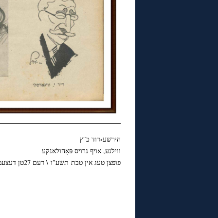
הירשע⸗דוד כ″ץ
ווילנע, אויף גרויס פּאָהולאַנקע
פופצן טעג אין טבת תשע″ו \ דעם 27טן דעצעמבער 2015