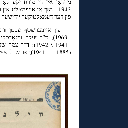
מיידאַן אין די מזרחדיקע קאַר
נאָך אַן אויפהאַלט אין וויל
פון דער דעמאָלטיקער יידישער ו.
פון אייבערשטן⸗רעכטן ווינק:
ד″ר יעקב וויגאָדסקי
1969);
ד″ר צמח שא)
1941 \ 1942);
(1885 — 1941); און ש. ל. ציטראָן (1860 — 1930).