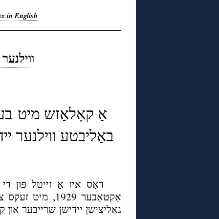
ex in English
ווילנער 
אַ קאָלאַזש מיט בער
באַליבטע ווילנער יידי
דאָס איז אַ זייטל פון די 
אָקטאָבער 1929, מ
גאַליצישן יידישן שרייבער און 