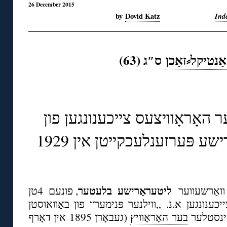
26 December 2015
by
Dovid Katz
Ind
אַנטיקל⸗זאַכן
ס″ג (63)
◊
 האָראָוויצעס צייכענונגען פון
שע פּערזענלעכקייטן אין 1929
◊
ליטעראַרישע בלעטער
וואַרשעווער
, פונעם 4טן
יט זעקס צייכענונגען א.נ. „ווילנער פּנימער“ פון באַוואוסטן
קינסטלער
בער האָראָוויץ
(געבאָרן 1895 אין דאָרף