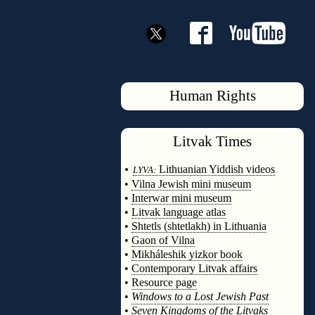
Human Rights
Litvak
Times
◊
•
Lithuanian Yiddish videos
LYVA:
•
Vilna Jewish mini museum
•
Interwar mini museum
•
Litvak language atlas
•
Shtetls (shtetlakh) in Lithuania
•
Gaon of Vilna
•
Mikháleshik yizkor book
•
Contemporary Litvak affairs
•
Resource page
•
Windows to a Lost Jewish Past
•
Seven Kingdoms of the Litvaks