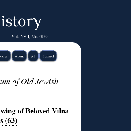
istory
Vol. XVII, No. 6179
esses
About
All
Support
um of Old Jewish
awing of Beloved Vilna
s (63)