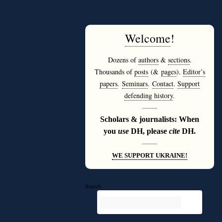
Welcome
!
Dozens of
authors
&
sections
.
Thousands of
posts
(&
pages
).
Editor’s
papers
.
Seminars
.
Contact
.
Support
defending history
.
———
Scholars & journalists: When
you
use
DH, please
cite
DH.
———
WE SUPPORT UKRAINE!
Search