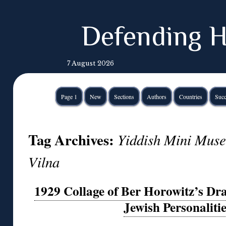
Defending H
7 August 2026
Page 1
New
Sections
Authors
Countries
Succ
Tag Archives:
Yiddish Mini Muse
Vilna
1929 Collage of Ber Horowitz’s Dr
Jewish Personalitie