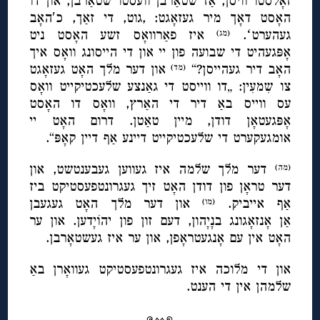
זאָלסטו וויסן, אַז שטאַרבן וועסטו שטאַרבן, און דו
האָסט דאָך מיר געזאָגט: ,גוט, די זאַך, כ′האָב
געהערטʻ.
איז פאַרוואָס זשע האָסט ניט
(מג)
אָפּגעהיט די שבועה פון יי און די הייסונג וואָס איך
האָב דיר געהייסן?“
און דער מלך האָט געזאָגט
(מד)
צו שִמעִין: „דו ווייסט די גאַנצע שלעכטיקייט וואָס
עס ווייס באַ דיר די האַרץ, וואָס דו האָסט
אָפּגעטאָן דודן, מיין טאַטן. דרום האָט יי
אומגעקערט די שלעכטיקייט דיינע אַף דיין קאָפּ“.
דער מלך שלמה איז געווען געבענטשט, און
(מה)
דער טראָן פון דודן האָט זיך געגרונטפעסטיקט ביז
אַף אייביק.
און דער מלך האָט געגעבן
(מו)
אַן אָנזאָגונג בנָיָהון, דעם זון פון יהוֹיָדען. און ער
האָט אין עם אָנגעטראָפן, און ער איז געשטאָרבן.
און די מלוכה איז געגרונטפעסטיקט געוואָרן באַ
שלמהן אין די הענט.