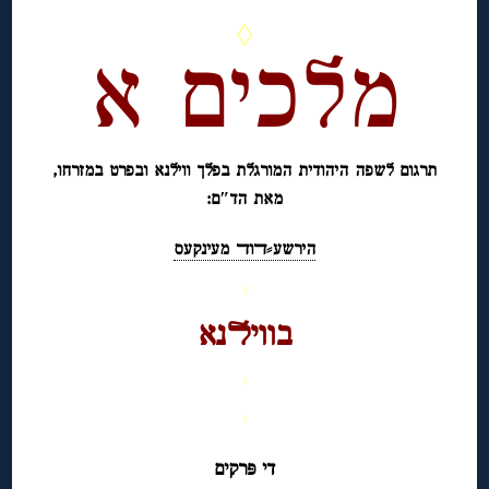
◊
מלכים א
תרגום לשפה היהודית המורגלת בפלך ווילנא ובפרט במזרחו,
מאת הד″ם:
הירשע⸗ﬢוﬢ מעינקעס
◊
בוויﬥנא
◊
◊
די פּרקים