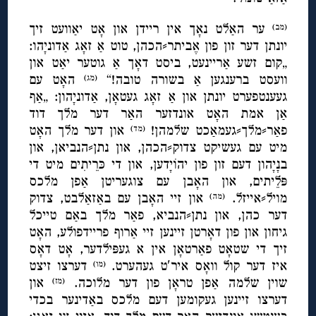
ער האַלט נאָך אין ריידן און אָט יאַוועט זיך
(מב)
יונתן דער זון פון אֶביתר⸗הכהן, טוט אַ זאָג אַדוניָהו:
„קום זשע אַריינעט, ביסט דאָך אַ גוטער יאַט און
וועסט ברענגען אַ בשורה טובה!“
האָט עם
(מג)
געענטפערט יונתן און אַ זאָג געטאָן, אַדוניָהון: „אַף
אַן אמת האָט אונדזער האַר דער מלך דוד
פאַר⸗מלך⸗געמאַכט שלמהן!
און דער מלך האָט
(מד)
מיט עם געשיקט צדוק⸗הכהן, און נתן⸗הנביאן, און
בנָיָהון דעם זון פון יהוֹיָדען, און די כּרֵיתִים מיט די
פּלֵיתים, און האָבן עם צוגעריטן אַפן מלכס
מויל⸗אייזל.
און זיי האָבן עם באַזאַלבט, צדוק
(מה)
דער כהן, און נתן⸗הנביא, פאַר מלך באַם טייכל
גיחון און פון דאָרטן זיינען זיי אַרוף פריידפולע, האָט
זיך די שטאָט פאַרטאָן אין א געפּילדער, אָט דאָס
איז דער קול וואָס איר′ט געהערט.
דערצו זיצט
(מו)
שוין שלמה אַפן טראָן פון דער מלוכה.
און
(מז)
דערצו זיינען געקומען דעם מלכס באַדינער בכדי