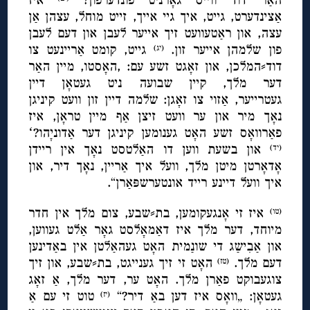
אַצינדערט, גייט, איך גיי אייך, זייט מוחל, עצהן אַן
עצה, און ראַטעוועט זיך אייער לעבן און דעם לעבן
פון שלמהן אייער זון.
גייט, קומט אַריינעט צו
(יג)
דוד⸗המלכן, און זאָגט זשע עם: ,האָסטו, מיין האַר
דער מלך, קיין שבועה ניט געטאָן דיין
געטרייער, אַזוי צו זאָגן: שלמה דיין זון וועט קיניגן
נאָך מיר און ער וועט זיצן אַף מיין טראָן, איז
פאַרוואָס זשע האָט גענומען קיניגן דער אַדוניָהו?ʻ
און בשעת ווען דו האַלטסט נאָך אין ריידן
(יד)
אָדאָרטן מיטן מלך, וועל איך אַריין, נאָך דיר, און
איך וועל דיינע רייד אונטערשפּאַרן“.
איז זי אָנגעקומען, בת⸗שבע, צום מלך אין חדר
(טו)
מיוחד, דער מלך איז דאַמאָלסט גאָר אַלט געווען,
און אַבִישַג די שונַמית האָט געהאַלטן אין באַדינען
דעם מלך.
האָט זי זיך גענייגט, בת⸗שבע, און זיך
(טז)
צוגעבוקט פאַרן מלך. האָט ער, דער מלך, אַ זאָג
געטאָן: „וואָס איז דען באַ דיר?“
טוט זי עם אַ
(יז)