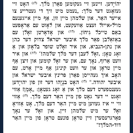
יהוֹיָדען. זיינען זיי געקומען פאַרן מלך.
האָט זיי
(לג)
געזאָגט דער מלך: „נעמט מיט זיך די געטרייע צו
אייער האַר, און שלמהן מיין זון, אַף מיין אייגענעם
מויל⸗אייזל זעצט אַוועקעט, און לאָזט עם אַראָפּעט
באַם טייכל גִיחוֹן.
און אָדאָרטן זאָלן עם
(לד)
באַזאַלבן פאַר מלך איבער ישראל צדוק דער כהן
און נתן⸗הנביא, און איר זאָלט שופר בלאָזן און אַ
זאָג טאָן: ,זאָל לעבן דער מלך שלמה!ʻ
און איר
(לה)
וועט אַרוף, נאָך עם, און ער זאָל קומען און זיצן אַף
מיין טראָן און ער וועט קיניגן אַף מיין אָרט, עם
האָב איך געהייסן פאַרן פּרינץ איבער ישראל און
איבער יהודה.“
האָט בנָיָהו דער זון פון יהויָדען
(לו)
געענטפערט דעם מלך און אַ זאָג געטאָן: „אָמֵן! אַזוי
זאָגט יי דער גאָט פון מיין האַר דעם מלך.
אַזוי
(לז)
ווי יי איז געווען מיט מיין האַר דעם מלך, אָט אַזויאָ
זאָל ער מיט שלמהן זיין, און זאָל ער נאָך
פאַרגרעסערן זיין טראָן פונעם טראָן פון מיין האַר
דוד⸗המלך!“