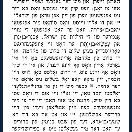
האַרצן זייערן, און מיט דער גאַנצער נשמה זייערער,
אַזוי צו זאָגן: וועט קיין איין מענטש וואָס באַ דיר
ניט אָפּגעשניטן ווערן פון זיין אַפן טראָן פון ישראלʻ.
און דו אַליין ווייסט, וואָס ס′האָט מיר אָפּגעטאָן
(ה)
יואב⸗בּן⸗צרויה, וואָס ער האָט אָפּגעטאָן די צוויי
אָנפירער פון די חיילות פון ישראל, אַבנֵר⸗בּן⸗נֵרן,
און עַמָשָׂא⸗בּן⸗יֶתֶרן, ער האָט זיי אַוועקגעהרגעט,
פאַרגיסנדיק בעתן שלום די בלוט פון מלחמה, און
די בלוט פון מלחמה אַריינגעשטעקט באַ זיך אין
גאַרטל אַריין וואָס אַף זיינע לענדן, און אין די שיך
וואָס אַף זיינע פיס.
דרום זאָלסט טאָן לויט דיין
(ו)
חכמה, זיין גראָע קאָפּ זאָל בשלום ניט אַראָפּ אין
דער אדמה.
אָבער מיט די זין פון בַּרזילַי⸗הגִלעָדי
(ז)
זאָלסטו חסד טאָן, זיי זאָלן זיין אום די וואָס עסן
באַ דיין טיש, מחמת אָט אַזוי האָבן זיי זיך צו מיר
צוגענענטערט בעת מיין אַנטלאָפן ווערן פון דיין
ברודער אַבשָלומען.
און אָט איז באַ דיר דאָ
(ח)
שִמעִי⸗בּן⸗גֵרא, דער פון שבט בנימין, פון בחורים,
ער האָט דאָך מיר געשאָלטן מיט אַ בפירושדיקער