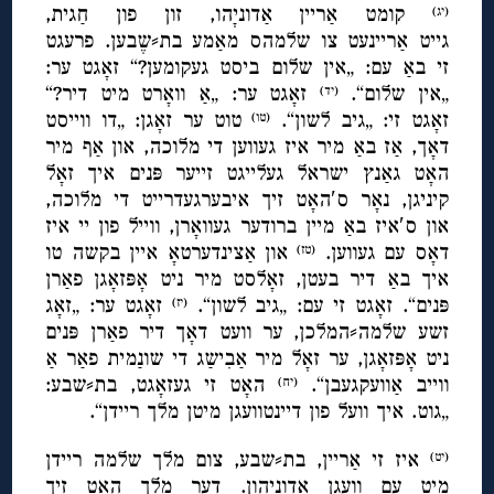
קומט אַריין אַדוניָהו, זון פון חַגית,
(יג)
גייט אַריינעט צו שלמהס מאַמע בת⸗שֶבען. פרעגט
זי באַ עם: „אין שלום ביסט געקומען?“ זאָגט ער:
„אין שלום“.
זאָגט ער: „אַ וואָרט מיט דיר?“
(יד)
זאָגט זי: „גיב לשון“.
טוט ער זאָגן: „דו ווייסט
(טו)
דאָך, אַז באַ מיר איז געווען די מלוכה, און אַף מיר
האָט גאַנץ ישראל געלייגט זייער פּנים איך זאָל
קיניגן, נאָר ס′האָט זיך איבערגעדרייט די מלוכה,
און ס′איז באַ מיין ברודער געוואָרן, ווייל פון יי איז
דאָס עם געווען.
און אַצינדערטאָ איין בקשה טו
(טז)
איך באַ דיר בעטן, זאָלסט מיר ניט אָפּזאָגן פאַרן
פּנים“. זאָגט זי עם: „גיב לשון“.
זאָגט ער: „זאָג
(יז)
זשע שלמה⸗המלכן, ער וועט דאָך דיר פאַרן פּנים
ניט אָפּזאָגן, ער זאָל מיר אַבִישַג די שונַמית פאַר אַ
ווייב אַוועקגעבן“.
האָט זי געזאָגט, בת⸗שבע:
(יח)
„גוט. איך וועל פון דיינטוועגן מיטן מלך ריידן“.
איז זי אַריין, בת⸗שבע, צום מלך שלמה ריידן
(יט)
מיט עם וועגן אַדוניָהון. דער מלך האָט זיך