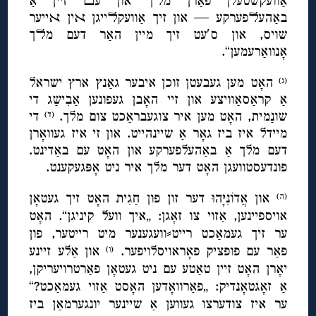
אַוועקשטעלן פאַרן מﬥך און עﬦ זיין אַ
באַהעﬥפערקע — און זיך אַוועקﬥייגן ﬡין ﬡייער
שויס, און ס′עט זיך מיין האַר דעם מﬥך
אָנוואַרעמען“.
האָט מען געבעטן זוכן איבער גאַנץ ארץ ישראל
(ג)
אַ קראַסאַוויצע און זיי האָבן געפונען אַבִישַג די
שונַמית, האָט מען איר צוגעבראַכט צום מלך.
די
(ד)
מיידל איז ביז גאָר אַ שיינהייט. און זי איז געוואָרן
דעם מלך אַ באַהעלפערקע און האָט עם באַדינט.
פונדעסטוועגן האָט דער מלך איר ניט אָפּגעקענט.
און אֲדוֹנִיָּהוּ דער
זון פון חַגִית האָט זיך געטאָן
(ה)
אויספיינען, אַזוי צו זאָגן: „איך וועל קיניגן“. האָט
ער זיך געמאַכט רייט⸗וועגענער מיט רייטער, פון
פאַר עם פופציק פאָראויסלויפער.
און אַלע זיינע
(ו)
יאָרן האָט זיין טאַטע עם ניט געטאָן פאַרטרויעריקן,
אַ זאָגטאָנדיק: „פאַרוואָדען האָסט אַזוי געמאַכט?“
ער איז צודערצו געווען אַ שיינער יונגערמאַן ביז