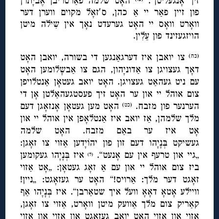
זיך אָנגעליטן“.
האָט שלמה פאַרטריבן אֶביָתרן
פון זיין פאַר יי אַ כהן, ס′זאָל מקוים ווערן דער
וואָרט וואָס יי האָט גערעדט נאָך אין שִילֹה מיטן
הויזגעזינד פון עֵלִין.
צו יואבן איז דערגאַנגען די בשורה, יואבן האָט
(כח)
דאָך געצויגן צו אַדוניָהון, הגם צו אַבשָלומען האָט
עם ניט געהאַט געצויגן. האָט יואב געטאָן אַנטלויפן
צום אוהל יי און ער האָט זיך פעסטגעהאַלטן אָן די
הערנער פון מזבח.
האָט מען געטאָן אָנזאָגן דעם
(כט)
מלך שלמהן, אַז יואב איז אַנטלאָפן אין אוהל יי און
אָט איז ער באַם מזבח. האָט שלמה
געשיקט בְּנָיָהו דעם זון פון יהוֹיָדען אַזוי צו זאָגן:
„גיי און טרעף אין עם אָנעט“.
איז בְּנָיָהו געקומען
(ל)
ביז צום אוהל יי און עם אַ זאָג געטאָן: „אָט אַזוי
זאָגט דער מלך: אַרויס!“ האָט ער געזאָגט: „ניין!
וויילע אָטאָ דאָאָ וועל איך שטאַרבן“. איז בְּנָיָהו אַף
קאַריק צום מלך אַוועק מיטן וואָרט, אַזוי צו זאָגן,
אַזוי און אַזוי האָט יואב געזאָגט און אַזוי און אַזוי