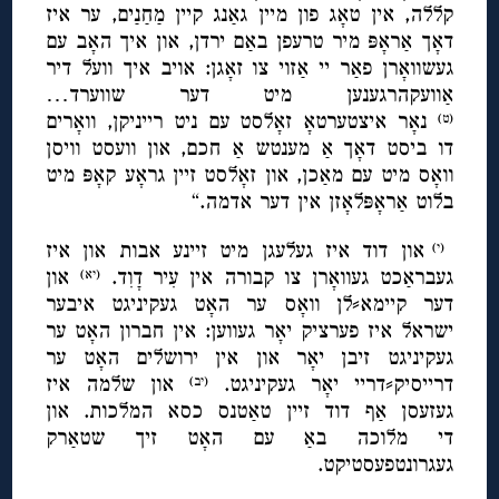
קללה, אין טאָג פון מיין גאַנג קיין מַחַנַים, ער איז
דאָך אַראָפּ מיר טרעפן באַם ירדן, און איך האָב עם
געשוואָרן פאַר יי אַזוי צו זאָגן: אויב איך וועל דיר
אַוועקהרגענען מיט דער שווערד…
נאָר איצטערטאָ זאָלסט עם ניט רייניקן, וואָרים
(ט)
דו ביסט דאָך אַ מענטש אַ חכם, און וועסט וויסן
וואָס מיט עם מאַכן, און זאָלסט זיין גראָע קאָפּ מיט
בלוט אַראָפּלאָזן אין דער אדמה.“
און דוד איז געלעגן מיט זיינע אבות און איז
(י)
געבראַכט געוואָרן צו קבורה אין עִיר דָוִד.
און
(יא)
דער קיימא⸗לן וואָס ער האָט געקיניגט איבער
ישראל איז פערציק יאָר געווען: אין חברון האָט ער
געקיניגט זיבן יאָר און אין ירושלים האָט ער
דרייסיק⸗דריי יאָר געקיניגט.
און שלמה איז
(יב)
געזעסן אַף דוד זיין טאַטנס כסא המלכות. און
די מלוכה באַ עם האָט זיך שטאַרק
געגרונטפעסטיקט.