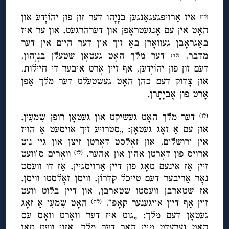
איז אַרויפגעגאַנגען בנָיָהו דער זון פון יהוֹיָדע און
(לד)
האָט אין עם אָנגעטראָפן און דערהרגעט, און ער איז
באַגראָבן געוואָרן באַ זיך אין דער היים אין דער
מדבר.
דער מלך האָט געטאָן שטעלן בנָיָהון,
(לה)
דעם זון פון יהוֹיָדען, אַף זיין אָרט איבער די חיילות.
און צָדוק דעם כהן האָט געשטעלט דער מלך אַפן
אָרט פון אֶביָתָרן.
דער מלך האָט געשיקט און געטאָן רופן שִמעִין,
(לו)
און עם אַ זאָג געטאָן: „סטרויע זיך אויסעט אַ הויז
אין ירושלים, און זאָלסט דאָרטן זיצן און גיי ניט
אַרויס פון דאָרטן אַהין און אַהער.
וואָרים ס′וועט
(לז)
זיין אַז אינעם טאָג פון דיין אַרויסגיין, אַז דו וועסט
נאָר אַריבער דעם טייכל קִדרוֹן, וויסן זאָלסטו וויסן,
אַז שטאַרבן וועסטו שטאַרבן, און דיין בלוט וועט
זיין אַף דיין אייגענער קאָפּ“.
האָט שִמעִי אַ זאָג
(לח)
געטאָן דעם מלך: „גוט איז דער וואָרט וואָס עס
האָט גערעדט מיין האַר דער מלך, אַזוי וועט טאָן