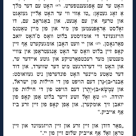
האָט ער עם אָפּגעענטפערט.
האָט עם דער מלך
(לא)
אַ זאָג געטאָן: „טו אַזוי ווי ער האָט אַליין געזאָגט
און טרעף אין עם אָנעט, און באַגראָב עם, דו
זאָלסט אַראָפּנעמען פון מיר און פון מיין טאַטנס
הויזגעזינד די אומזיסטע בלוט וואָס ס′האָט יואב
פאַרגאָסן.
און יי וועט האָבן אומגעקערט אַף זיין
(לב)
קאָפּ זיין בלוט וואָס ער האָט אָנגעטראָפן אין צוויי
מענטשן מער רעכטפאַרטיקע און גוטע איידער ער,
און האָט זיי דערהרגעט מיט דער שווערד, און דוד
דער טאַטע מיינער האָט פונדערפון ניט געוואוסט:
אַבנר⸗בּן⸗נֵרן דעם הויפּט פון די חיילות פון ישראל,
און עַמָשָֹא⸗בּן⸗יֶתֶרן דעם הויפּט פון די חיילות פון
יהודה.
טאָ זאָל זשע זייער בלוט אַפן קאָפּ פון
(לג)
יואבן זיך אומקערן, און אַפן קאָפּ פון זיין זרע ביז
אַף אייביק.“
„פאַר דודן און זיין זרע און זיין הויזגעזינד און זיין
טראָן זאָל אַף אייביק שלום זיין פון יי.“