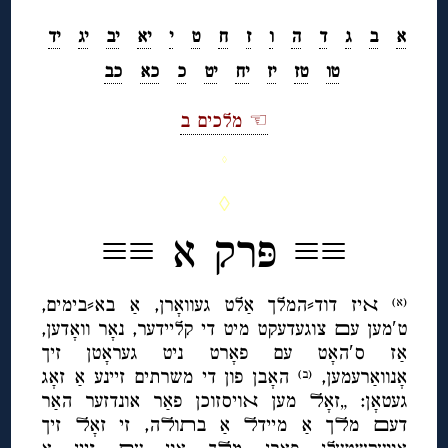
א
ב
ג
ד
ה
ו
ז
ח
ט
י
יא
יב
יג
יד
טו
טז
יז
יח
יט
כ
כא
כב
☜ מלכים ב
◊
◊
≡≡ פּרק א ≡≡
ﬡיז דוד⸗המלך אַלט געוואָרן, אַ בא⸗בימים,
(א)
ט′מען עﬦ צוגעדעקט מיט די קליידער, נאָר וואָדען,
אַז ס′האָט עם פאָרט ניט געראָטן זיך
אָנוואַרעמען,
האָבן פון די משרתים זיינע אַ זאָג
(ב)
געטאָן: „זאָﬥ מען ﬡויסזוכן פאַר אונדזער האַר
דעﬦ מﬥך אַ מיידﬥ אַ בﬨוﬥה, זי זאָﬥ זיך