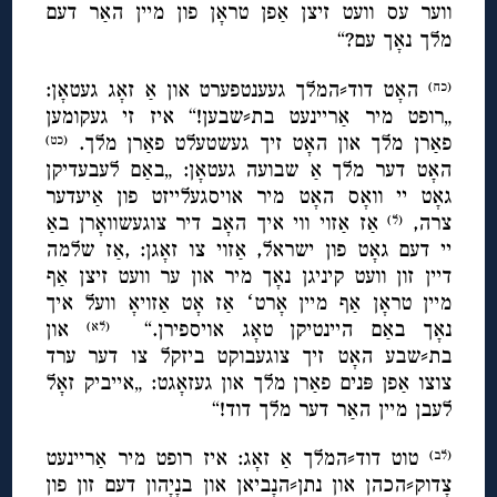
ווער עס וועט זיצן אַפן טראָן פון מיין האַר דעם
מלך נאָך עם?“
האָט דוד⸗המלך געענטפערט און אַ זאָג געטאָן:
(כח)
„רופט מיר אַריינעט בת⸗שבען!“ איז זי געקומען
פאַרן מלך און האָט זיך געשטעלט פאַרן מלך.
(כט)
האָט דער מלך אַ שבועה געטאָן: „באַם לעבעדיקן
גאָט יי וואָס האָט מיר אויסגעלייזט פון אַיעדער
צרה,
אַז אַזוי ווי איך האָב דיר צוגעשוואָרן באַ
(ל)
יי דעם גאָט פון ישראל, אַזוי צו זאָגן: ,אַז שלמה
דיין זון וועט קיניגן נאָך מיר און ער וועט זיצן אַף
מיין טראָן אַף מיין אָרטʻ אַז אָט אַזויאָ וועל איך
נאָך באַם היינטיקן טאָג אויספירן.“
און
(לא)
בת⸗שבע האָט זיך צוגעבוקט ביזקל צו דער ערד
צוצו אַפן פּנים פאַרן מלך און געזאָגט: „אייביק זאָל
לעבן מיין האַר דער מלך דוד!“
טוט דוד⸗המלך אַ זאָג: איז רופט מיר אַריינעט
(לב)
צָדוק⸗הכהן און נתן⸗הנָביאן און בנָיָהון דעם זון פון