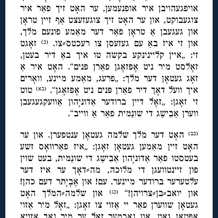
אויפגעהויבן איר אופנעמען, ער האָט זיך פאַר איר
צוגעבוקט, און ער האָט זיך צוגעזעצט אַף זיין טראָן
און געגעבן אַ טראָן פאַר דער מאַמע פונעם מלך,
און זי איז באַ עם געזעסן צו רעכטס⸗צו.
זאָגט
(כ)
זי: „איין קליינינקע בקשה טו איך באַ דיר בעטן,
זאָלסט מיר ניט אָפּזאָגן פאַרן פּנים“. האָט איר אַ
זאָג געטאָן דער מלך: „פרעג, מאַמע מיינע, וואָרים
איך וועל דאָך דיר פאַרן פּנים ניט אָפּזאָגן“.
טוט
(כא)
זי זאָגן: „זאָל דיין ברודער אַדוניָהון אַוועקגעגעבן
ווערן אַבִישַג די שונַמית פאַר אַ ווייב“.
האָט דער מלך שלמה געטאָן ענטפערן. און ער
(כב)
האָט זיין מאַמען געטאָן זאָגן: „איז פאַרוואָס זשע
בעטסטו פאַר אַדוניָהון אַבִישַג די שונַמית, בעט שוין
פון זיינטוועגן די מלוכה, מה⸗דאָך ער איז דער
עלטערער ברודער מיינער. עם! און אֶבָיָתר דעם כהן!
און יואב⸗בן⸗צרויהן!“
און שלמה⸗המלך האָט
(כג)
געטאָן שווערן פאַר יי אַזוי צו זאָגן: „זאָל מיר אַזוי
אָפּטאָן גאָט, און נאָכמער זאָל ער מיר נאָך אַזויאָ