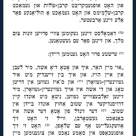
און האָט אופגעמַקרִיבט קרבן⸗עוֹלות און געמאַכט
קרבן⸗שלָמִימס און האָט געמאַכט אַ הוליאַנקע פאַר
אַלע זיינע אַרבעטער.
דאַמאָלסט זיינען געקומען צוויי פרויען זונות צום
(טז)
מלך, און זיינען פאַר עם געשטאַנען.
ערשטע פרוי האָט גענומען ריידן:
(יז)
„אוי מיין האַר, איך און אָטאָ דיאָ אשה, מיר לעבן
אין איין הויז, און איך בין זייענדיק מיט איר
געווינערין⸗געוואָרן
און ס′איז געווען אין דריטן
(יח)
טאָג און די אשה איז אויך געווינערין⸗געוואָרן. מיר
זיינען זאַלבעצווייט געווען, ניטאָ מיט אונדז קיין
דרויסנדיקער אין שטוב אַחוץ אונדז ביידן אין
שטוב.
דער זינדל פון אָטאָ דער אשה איז
(יט)
באַנאַכט געשטאָרבן, ווייל זי האָט זיך
אַוועקגעלייגט אַף עם שלאָפן.
האָט זי זיך
(כ)
אופגעכאַפּט אין סאַמע נאַכט און צוגענומען מיין