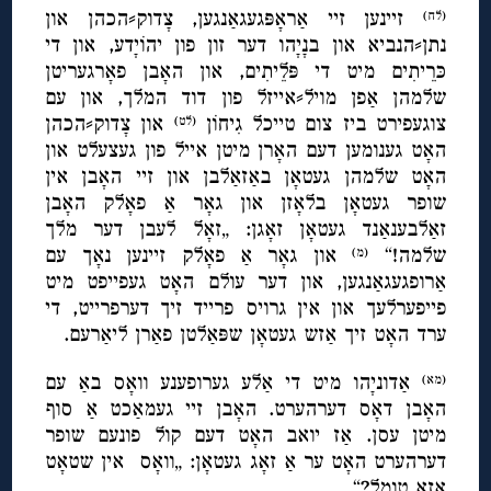
זיינען זיי אַראָפּגעגאַנגען, צָדוק⸗הכהן און
(לח)
נתן⸗הנביא און בנָיָהו דער זון פון יהוֹיָדע, און די
כּרֵיתִים מיט די פּלֵיתִים, און האָבן פאָרגעריטן
שלמהן אַפן מויל⸗אייזל פון דוד המלך, און עם
צוגעפירט ביז צום טייכל גִיחוֹן
און צָדוק⸗הכהן
(לט)
האָט גענומען דעם האָרן מיטן אייל פון געצעלט און
האָט שלמהן געטאָן באַזאַלבן און זיי האָבן אין
שופר געטאָן בלאָזן און גאָר אַ פאָלק האָבן
זאַלבענאַנד געטאָן זאָגן: „זאָל לעבן דער מלך
שלמה!“
און גאָר אַ פאָלק זיינען נאָך עם
(מ)
אַרופגעגאַנגען, און דער עולם האָט געפייפט מיט
פייפערלעך און אין גרויס פרייד זיך דערפרייט, די
ערד האָט זיך אַזש געטאָן שפּאַלטן פאַרן ליאַרעם.
אַדוניָהו מיט די אַלע גערופענע וואָס באַ עם
(מא)
האָבן דאָס דערהערט. האָבן זיי געמאַכט אַ סוף
מיטן עסן. אַז יואב האָט דעם קול פונעם שופר
דערהערט האָט ער אַ זאָג געטאָן: „וואָס אין שטאָט
אַזאַ טומל?“