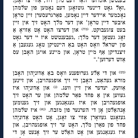
בענטשן אונדזער האַר דעם מלך דוד, אַזוי צו זאָגן:
,זאָל גאָט דיינער גוטזאָגן דעם נאָמען פון שלמהן
נאָכמער איידער דיין נאָמען, פאַרגרעסערן זיין טראָן
איבער דיין טראָןʻ און דער מלך האָט זיך אין זיין
בעט צוגעבוקט.
און דערצו האָט אָט אַזויאָ אַ
(מח)
זאָג געטאָן דער מלך: ,געבענטשט איז יי דער גאָט
פון ישראל וואָס האָט באַ היינטיקן טאָג געגעבן אַ
זיצנדיקן אַף מיין טראָן, און מיינע אויגן האָבן עס
אַזש דערזעןʻ.“
און די אַלע גערופענע וואָס באַ אַדוניָהון האָבן
(מט)
מורא געהאַט, האָבן זיי זיך אופגעהויבן, און זיינען
אַוועק, יעדער אין זיין וועג.
און אַדוניָהו איז
(נ)
געווען אין אַ פּחד פאַר שלמהן און ער האָט זיך
אופגעהויבן און איז געגאַנגען און זיך גענומען
אָנהאַלטן אָן די הערנער פון מזבח.
איז שלמהן
(נא)
געזאָגט געוואָרן אַזוי צו זאָגן, אָט האָט אַדוניָהו
פּחד פון פאַרן מלך, האָט ער זיך אופגעהויבן, און
איז געגאַנגען און אָט האַלט ער זיך אָנעט אָן די