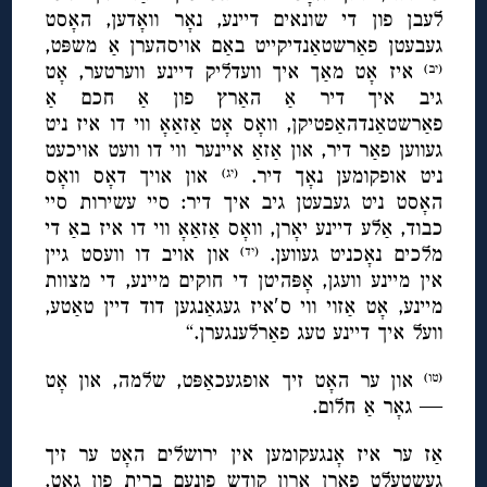
לעבן פון די שונאים דיינע, נאָר וואָדען, האָסט
געבעטן פאַרשטאַנדיקייט באַם אויסהערן אַ משפּט,
איז אָט מאַך איך וועדליק דיינע ווערטער, אָט
(יב)
גיב איך דיר אַ האַרץ פון אַ חכם אַ
פאַרשטאַנדהאַפטיקן, וואָס אָט אַזאַאָ ווי דו איז ניט
געווען פאַר דיר, און אַזאַ איינער ווי דו וועט אויכעט
ניט אופקומען נאָך דיר.
און אויך דאָס וואָס
(יג)
האָסט ניט געבעטן גיב איך דיר: סיי עשירות סיי
כבוד, אַלע דיינע יאָרן, וואָס אַזאַאָ ווי דו איז באַ די
מלכים נאָכניט געווען.
און אויב דו וועסט גיין
(יד)
אין מיינע וועגן, אָפּהיטן די חוקים מיינע, די מצוות
מיינע, אָט אַזוי ווי ס′איז געגאַנגען דוד דיין טאַטע,
וועל איך דיינע טעג פאַרלענגערן.“
און ער האָט זיך אופגעכאַפּט, שלמה, און אָט
(טו)
— גאָר אַ חלום.
אַז ער איז אָנגעקומען אין ירושלים האָט ער זיך
געשטעלט פאַרן ארון קודש פונעם ברית פון גאָט,