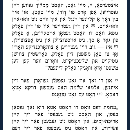
איצטערטאָ, יי, מיין גאָט, האָסט מַמלִיך געווען דיין
געטרייען, אַפן אָרט פון דָודן, מיין טאַטן, און איך
בין דאָך אַ קליינער יינגל און איך ווייס ניט וואו⸗איין
וואו⸗אויס.
און דיין געטרייער איז פון דיין פאָלק
(ח)
גופא, וואָס דו האָסט געטאָן אויסקלייבן, אַ פאָלק
פון גאָר אַ סך, ניט אויסצוציילן און ניט אָפּצוציילן.
איז — גיב דיין געטרייען אַ צוהאָרכנדיקע האַרץ
(ט)
אַף צו טאָן משפּטן דיין פאָלק, פאַרשטיין צווישן
גוטיקייט און שלעכטיקייט, וואָרים ווער קען דען
משפּטן אַזאַ וואָגיקן פאָלק דיינעם?“
און די זאַך איז גאָט געפעלן געוואָרן, פאַר זיין
(י)
איינזען, אַלמאַי שלמה האָט געבעטן דווקא אָטאָ
דאָסאָ.
האָט עם גאָט געזאָגט:
(יא)
„מחמת דעם וואָס דו האָסט אָטאָ דיאָ זאַך געטאָן
בעטן, און האָסט ניט געבעטן פאַר זיך קיין
אַריכַת⸗יָמים, און האָסט ניט געבעטן פאַר זיך קיין
עשירות, און האָסט ניט געבעטן פאַר זיך דעם