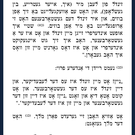
זינדל פון לעבן מיר (איך, אייער געטרייע, בין
געשלאָפן), און האָט עם אַוועקגעלייגט באַ זיך אַפן
בוזים, און איר זינדל דעם געשטאָרבענעם האָט זי
אַרופגעלייגט באַ מיר אַפן בוזים.
שטיי איך
(כא)
אופעט אינדערפרי זייגן מיין זינדל און אָט איז ער אַ
געשטאָרבענער, האָב איך זיך גוט איינגעקוקט
אינדערפרי און אָט איז דאָס גאָרניט מיין זון וואָס
איך האָב געבאָרן.“
נעמט ריידן די אַנדערע פרוי:
(כב)
„ניין! אָט מיין זינדל איז עס דער לעבעדיקער, און
דיין זינדל איז עס דער געשטאָרבענער. און אָט
קומט אָטאָ דיאָ און זאָגט ,ניין! אָט איז דיין זון דער
געשטאָרבענער און מיין זון איז דער לעבעדיקערʻ.“
אָט אַזויאָ האָבן זיי גערעדט פאַרן מלך.
האָט
(כג)
דער מלך געזאָגט: