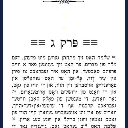
◊
◊
≡≡ פּרק ג ≡≡
שלמה האָט זיך מִתחַתּן געווען מיט פּרעהן, דעם
(א)
מלך פון מצרים, ער האָט זיך גענומען פאַר אַ ווייב
פּרעהס טאָכטער, און האָט איר געבראַכט צו פירן
אין עִיר דָוד, כָּל⸗זמַן ער האָט געהאַלטן אין
פאַרענדיקן אויסבויען זיין הויז, און די הויז פון גאָט,
און די וואַנט פון ירושלים וואָס אַרומענאַרום.
(ב)
נאָר וואָדען, די מענטשן פון פאָלק האָבן ווייטער
געבראַכט קרבנות אַף די ערטער⸗אין⸗דער⸗הייך,
וואָרים עס איז ניט אויסגעבויט געוואָרן קיין הויז פון
גאָטס נאָמען וועגן ביזקל אין יענע טעג אַריין.
(ג)
שלמה האָט ליב געהאַט גאָט, גייענדיק נאָך די