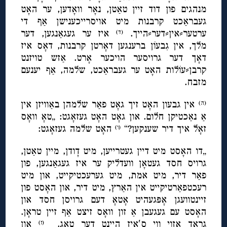
מנהגים פון דוד זיין טאַטן, נאָר וואָדען, ער האָט
געבראַכט קרבנות מיט אויסרייכענישן אַף די
ערטער⸗אין⸗דער⸗הייך.
איז ער געגאַנגען, דער
(ד)
מלך, אין גִבעוֹן ברענגען דאָרטן קרבנות, דאָס איז
דאָך דער גרויסער הויכער אָרט. אַזש טויזנט
קרבן⸗עוֹלות האָט ער געבראַכט, שלמה, אַף יענעם
מזבח.
אין גבעון האָט זיך גאָט פאַר שלמהן באַוויזן אין
(ה)
אַ נאַכטיקן חלום. און גאָט האָט געזאָגט: „טאָ וואָס
זאָל איך דיר שענקען?“
האָט שלמה געזאָגט:
(ו)
„דו האָסט מיט דיין געטרייען, מיט דָודן, מיין טאַטן,
גרויס חסד געטאָן וועדליק ער איז געגאַנגען, פון
פאַר דיר, מיט אמת, מיט גערעכטיקייט, און מיט
רעכטפאַרטיקייט אין האַרץ, מיט דיר, און האָסט פון
זיינטוועגן אָפּגעהיט אָטאָ דעם גרויסן חסד און
האָסט עם געגעבן אַ זון וואָס זיצט אַף זיין טראָן.
גראָד אַזוי ווי ס′איז היינט דער טאָג.
און
(ז)