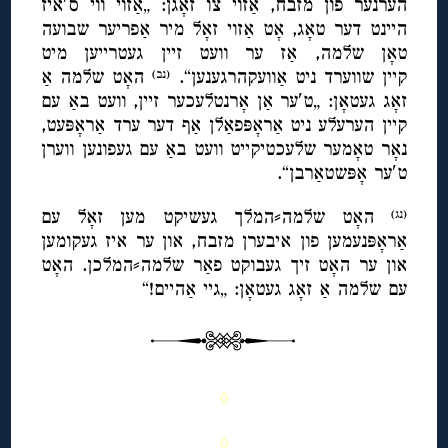
הערנער פון מזבח, אַזוי צו זאָגן: „אַזוי ווי ס′איז
היינט דער טאָג, אָט אַזוי זאָל מיר אַפריער שבועה
טאָן שלמה, אַז ער וועט זיין געטרייען מיט
קיין שווערד ניט אַוועקהרגענען“.
האָט שלמה אַ
(נב)
זאָג געטאָן: „ט′ער אַן אָרנטלעכער זיין, וועט באַ עם
קיין הערעלע ניט אַראָפּפאַלן אַף דער ערד אַראָפּעט,
נאָר טאָמער שלעכטיקייט וועט באַ עם געפונען ווערן
ט′ער אָפּשטאַרבן“.
האָט שלמה⸗המלך געשיקט מען זאָל עם
(נג)
אַראָפּנעמען פון איבערן מזבח, און ער איז געקומען
און ער האָט זיך געבוקט פאַר שלמה⸗המלכן. האָט
עם שלמה אַ זאָג געטאָן: „גיי אַהיים!“
◊
◊