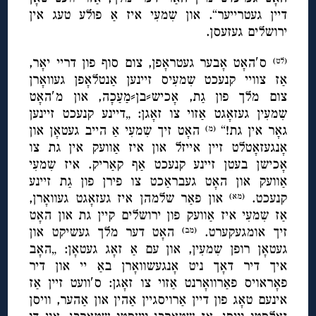
דיין געטרייער“. און שִמעִי איז אַ פולע טעג אין
ירושלים געזעסן.
ס′האָט אָבער געטראָפן, צום סוף פון דריי יאָר,
(לט)
אַז צוויי קנעכט שִמעִיס זיינען אַנטלאָפן געוואָרן
צום מלך פון גַת, אָכיש⸗בן⸗מַעַכָה, און מ′האָט
שִמעִין געזאָגט אַזוי צו זאָגן: „דיינע קנעכט זיינען
גאָר אין גת!“
האָט זיך שִמעִי אַ הייב געטאָן און
(מ)
אָנגעזאָטלט זיין אייזל און איז אַוועק אין גת צו
אָכישן בעטן זיינע קנעכט אַף קאַריק. איז שִמעִי
אַוועק און האָט געבראַכט צו פירן פון גַת זיינע
קנעכט.
און פאַר שלמהן איז געזאָגט געוואָרן,
(מא)
אַז שִמעִי איז אַוועק פון ירושלים קיין גת און האָט
זיך אומגעקערט.
האָט דער מלך געשיקט און
(מב)
געטאָן רופן שִמעִין, און עם אַ זאָג געטאָן: „האָב
איך דיר דאָך ניט אָנגעשוואָרן באַ יי און דיר
פאָראויס פאַרוואָרנט אַזוי צו זאָגן: ס′וועט זיין אַז
אינעם טאָג פון דיין אַרויסגיין אַהין און אַהער, וויסן