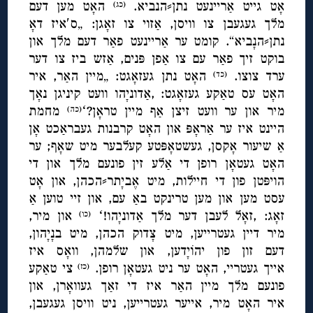
אָט גייט אַריינעט נתן⸗הנביא.
האָט מען דעם
(כג)
מלך געגעבן צו וויסן, אַזוי צו זאָגן: „ס′איז דאָ
נתן⸗הנָביא“. קומט ער אַריינעט פאַר דעם מלך און
בוקט זיך פאַר עם צו אַפן פּנים, אַזש ביז צו דער
ערד צוצו.
האָט נתן געזאָגט: „מיין האַר, איר
(כד)
האָט עס טאַקע געזאָגט: ,אַדוניָהו וועט קיניגן נאָך
מיר און ער וועט זיצן אַף מיין טראָן?ʻ
מחמת
(כה)
היינט איז ער אַראָפּ און האָט קרבנות געבראַכט אָן
אַ שיעור אָקסן, געשטאָפּטע קעלבער מיט שאָף; ער
האָט געטאָן רופן די אַלע זין פונעם מלך און די
הויפּטן פון די חיילות, מיט
אֶ
ביָתר⸗הכהן, און אָט
עסט מען און מען טרינקט באַ עם, און זיי טוען אַ
זאָג: ,זאָל לעבן דער מלך אַדוניָהו!ʻ
און מיר,
(כו)
מיר דיין געטרייען, מיט צָדוק הכהן, מיט בנָיָהון,
דעם זון פון יהוֹיָדען, און שלמהן, וואָס איז
אייך געטריי, האָט ער ניט געטאָן רופן.
צי טאַקע
(כז)
פונעם מלך מיין האַר איז די זאַך געוואָרן, און
איר האָט מיר, אייער געטרייען, ניט וויסן געגעבן,