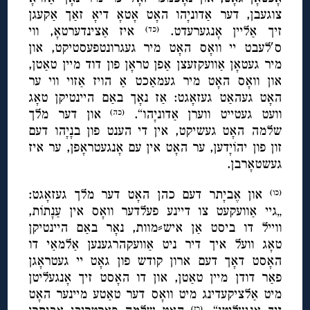
צוגעבן, דער אַדוניָהו האָט אָטאָ דיאָ זאַך אַקעגן
זיך אַליין אָנגערעדט.
איז אַצינדערטאָ, ווי
(כד)
ס′לעבט יי וואָס האָט מיר געגרונטפעסטיקט, און
מיר געטאָן אַוועקזעצן אַפן טראָן פון דוד מיין טאַטן,
און וואָס האָט מיר געמאַכט אַ הויז אַזוי ווי ער
האָט געהאַט געזאָגט: אַז נאָך באַם היינטיקן טאָג
וועט געטייט ווערן אַדוניָהו“.
און דער מלך
(כה)
שלמה האָט געשיקט, אין די הענט פון בנָיָהו דעם
זון פון יהוֹיָדען, ער האָט אין עם אָנגעטראָפן, ער איז
געשטאָרבן.
און אֶביָתר דעם כהן האָט דער מלך געזאָגט:
(כו)
„גיי אַוועקעט צו דיינע פעלדער וואָס אין עַנָתוֹת,
ווייל דו ביסט אַן איש⸗מוות, נאָר באַם היינטיקן
טאָג וועל איך דיר ניט אַוועקהרגענען אַלמאַי דו
האָסט דאָך דעם ארון קודש פון גאָט יי געטראָגן
פאַר דודן מיין טאַטן, און דו האָסט זיך אָנגעליטן
מיט אַלציקעדינג מיט וואָס דער טאַטע מיינער האָט
(כז)