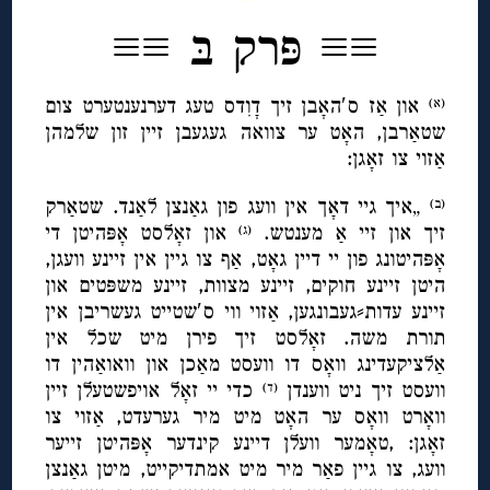
≡≡ פּרק בּ ≡≡
און אַז ס′האָבן זיך דָוִדס טעג דערנענטערט צום
(א)
שטאַרבן, האָט ער צוואה געגעבן זיין זון שלמהן
אַזוי צו זאָגן:
„איך גיי דאָך אין וועג פון גאַנצן לאַנד. שטאַרק
(ב)
זיך און זיי אַ מענטש.
און זאָלסט אָפּהיטן די
(ג)
אָפּהיטונג פון יי דיין גאָט, אַף צו גיין אין זיינע וועגן,
היטן זיינע חוקים, זיינע מצוות, זיינע משפּטים און
זיינע עדות⸗געבונגען, אַזוי ווי ס′שטייט געשריבן אין
תורת משה. זאָלסט זיך פירן מיט שכל אין
אַלציקעדינג וואָס דו וועסט מאַכן און וואואַהין דו
וועסט זיך ניט ווענדן
כדי יי זאָל אויפשטעלן זיין
(ד)
וואָרט וואָס ער האָט מיט מיר גערעדט, אַזוי צו
זאָגן: ,טאָמער וועלן דיינע קינדער אָפּהיטן זייער
וועג, צו גיין פאַר מיר מיט אמתדיקייט, מיטן גאַנצן