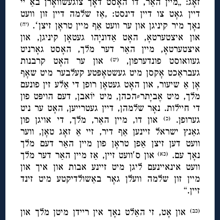
זאָג: „מיין האַר, דו האָסט דאָך צוגעשוואָרן באַ יי
דיין גאָט צו דיין דינסט: ,אַז שלמה דיין זון וועט
נאָך מיר קיניגן און ער וועט אַף מיין טראָן זיצןʻ.
(יח)
און איצטערטאָ, האָט אַדוניָהו געטאָן קיניגן, און
איצטערטאָ, מיין האַר דער מלך, האָסט גאָרניט
געוואוסט פונדערפון,
און ער האָט קרבנות
(יט)
געבראַכט אָקסן מיט געשטאָפּטע קעלבער מיט שאָף
אָן אַ שיעור, און האָט געטאָן רופן די אַלע זין פונעם
מלך, מיט אֶביָתר⸗הכהן, מיט יוֹאבן, דעם הויפּט פון
די חיילות. נאָר שלמהן, דיין געטרייען, האָט ער ניט
גערופן.
און דו, מיין האַר, מלך, די אויגן פון
(כ)
גאַנץ ישראל זיינען אַף דיר, זיי אַ זאָג טאָן, ווער
וועט דען זיצן אַפן טראָן פון מיין האַר דעם מלך
נאָך עם.
און ס′וועט זיין, אַז מיין האַר דער מלך
(כא)
וועט אינאיינעם ליגן מיט זיינע אבות און איך און
מיין זון שלמה וועלן גאָר באַשולדיקטע מיט זינד
זיין.“
און אָט, זי האַלט נאָך אין ריידן מיטן מלך און
(כב)