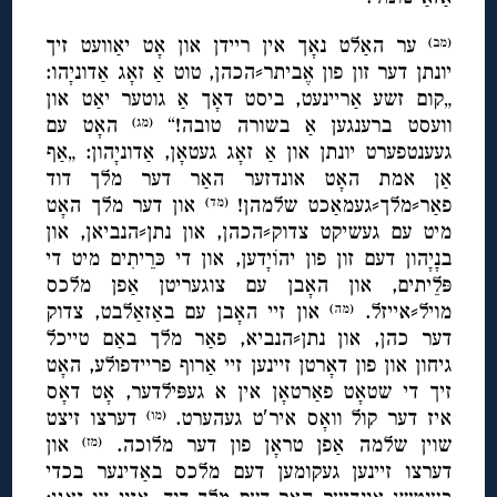
ער האַלט נאָך אין ריידן און אָט יאַוועט זיך
(מב)
יונתן דער זון פון אֶביתר⸗הכהן, טוט אַ זאָג אַדוניָהו:
„קום זשע אַריינעט, ביסט דאָך אַ גוטער יאַט און
וועסט ברענגען אַ בשורה טובה!“
האָט עם
(מג)
געענטפערט יונתן און אַ זאָג געטאָן, אַדוניָהון: „אַף
אַן אמת האָט אונדזער האַר דער מלך דוד
פאַר⸗מלך⸗געמאַכט שלמהן!
און דער מלך האָט
(מד)
מיט עם געשיקט צדוק⸗הכהן, און נתן⸗הנביאן, און
בנָיָהון דעם זון פון יהוֹיָדען, און די כּרֵיתִים מיט די
פּלֵיתים, און האָבן עם צוגעריטן אַפן מלכס
מויל⸗אייזל.
און זיי האָבן עם באַזאַלבט, צדוק
(מה)
דער כהן, און נתן⸗הנביא, פאַר מלך באַם טייכל
גיחון און פון דאָרטן זיינען זיי אַרוף פריידפולע, האָט
זיך די שטאָט פאַרטאָן אין א געפּילדער, אָט דאָס
איז דער קול וואָס איר′ט געהערט.
דערצו זיצט
(מו)
שוין שלמה אַפן טראָן פון דער מלוכה.
און
(מז)
דערצו זיינען געקומען דעם מלכס באַדינער בכדי