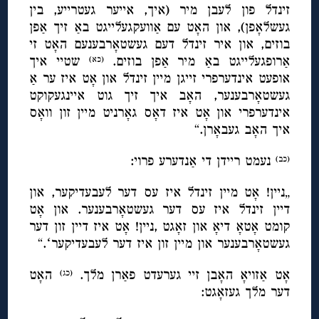
זינדל פון לעבן מיר (איך, אייער געטרייע, בין
געשלאָפן), און האָט עם אַוועקגעלייגט באַ זיך אַפן
בוזים, און איר זינדל דעם געשטאָרבענעם האָט זי
אַרופגעלייגט באַ מיר אַפן בוזים.
שטיי איך
(כא)
אופעט אינדערפרי זייגן מיין זינדל און אָט איז ער אַ
געשטאָרבענער, האָב איך זיך גוט איינגעקוקט
אינדערפרי און אָט איז דאָס גאָרניט מיין זון וואָס
איך האָב געבאָרן.“
נעמט ריידן די אַנדערע פרוי:
(כב)
„ניין! אָט מיין זינדל איז עס דער לעבעדיקער, און
דיין זינדל איז עס דער געשטאָרבענער. און אָט
קומט אָטאָ דיאָ און זאָגט ,ניין! אָט איז דיין זון דער
געשטאָרבענער און מיין זון איז דער לעבעדיקערʻ.“
אָט אַזויאָ האָבן זיי גערעדט פאַרן מלך.
האָט
(כג)
דער מלך געזאָגט: