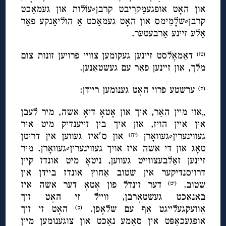
און האָט אופגעמַקרִיבט קרבן⸗עוֹלות און געמאַכט
קרבן⸗שלָמִימס און האָט געמאַכט אַ הוליאַנקע פאַר
אַלע זיינע אַרבעטער.
דאַמאָלסט זיינען געקומען צוויי פרויען זונות צום
(טז)
מלך, און זיינען פאַר עם געשטאַנען.
ערשטע פרוי האָט גענומען ריידן:
(יז)
„אוי מיין האַר, איך און אָטאָ דיאָ אשה, מיר לעבן
אין איין הויז, און איך בין זייענדיק מיט איר
געווינערין⸗געוואָרן
און ס′איז געווען אין דריטן
(יח)
טאָג און די אשה איז אויך געווינערין⸗געוואָרן. מיר
זיינען זאַלבעצווייט געווען, ניטאָ מיט אונדז קיין
דרויסנדיקער אין שטוב אַחוץ אונדז ביידן אין
שטוב.
דער זינדל פון אָטאָ דער אשה איז
(יט)
באַנאַכט געשטאָרבן, ווייל זי האָט זיך
אַוועקגעלייגט אַף עם שלאָפן.
האָט זי זיך
(כ)
אופגעכאַפּט אין סאַמע נאַכט און צוגענומען מיין