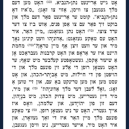
אָט גייט אַריינעט נתן⸗הנביא.
האָט מען דעם
(כג)
מלך געגעבן צו וויסן, אַזוי צו זאָגן: „ס′איז דאָ
נתן⸗הנָביא“. קומט ער אַריינעט פאַר דעם מלך און
בוקט זיך פאַר עם צו אַפן פּנים, אַזש ביז צו דער
ערד צוצו.
האָט נתן געזאָגט: „מיין האַר, איר
(כד)
האָט עס טאַקע געזאָגט: ,אַדוניָהו וועט קיניגן נאָך
מיר און ער וועט זיצן אַף מיין טראָן?ʻ
מחמת
(כה)
היינט איז ער אַראָפּ און האָט קרבנות געבראַכט אָן
אַ שיעור אָקסן, געשטאָפּטע קעלבער מיט שאָף; ער
האָט געטאָן רופן די אַלע זין פונעם מלך און די
הויפּטן פון די חיילות, מיט
אֶ
ביָתר⸗הכהן, און אָט
עסט מען און מען טרינקט באַ עם, און זיי טוען אַ
זאָג: ,זאָל לעבן דער מלך אַדוניָהו!ʻ
און מיר,
(כו)
מיר דיין געטרייען, מיט צָדוק הכהן, מיט בנָיָהון,
דעם זון פון יהוֹיָדען, און שלמהן, וואָס איז
אייך געטריי, האָט ער ניט געטאָן רופן.
צי טאַקע
(כז)
פונעם מלך מיין האַר איז די זאַך געוואָרן, און
איר האָט מיר, אייער געטרייען, ניט וויסן געגעבן,