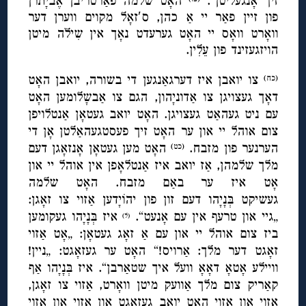
זיך אָנגעליטן“.
האָט שלמה פאַרטריבן אֶביָתרן
פון זיין פאַר יי אַ כהן, ס′זאָל מקוים ווערן דער
וואָרט וואָס יי האָט גערעדט נאָך אין שִילֹה מיטן
הויזגעזינד פון עֵלִין.
צו יואבן איז דערגאַנגען די בשורה, יואבן האָט
(כח)
דאָך געצויגן צו אַדוניָהון, הגם צו אַבשָלומען האָט
עם ניט געהאַט געצויגן. האָט יואב געטאָן אַנטלויפן
צום אוהל יי און ער האָט זיך פעסטגעהאַלטן אָן די
הערנער פון מזבח.
האָט מען געטאָן אָנזאָגן דעם
(כט)
מלך שלמהן, אַז יואב איז אַנטלאָפן אין אוהל יי און
אָט איז ער באַם מזבח. האָט שלמה
געשיקט בְּנָיָהו דעם זון פון יהוֹיָדען אַזוי צו זאָגן:
„גיי און טרעף אין עם אָנעט“.
איז בְּנָיָהו געקומען
(ל)
ביז צום אוהל יי און עם אַ זאָג געטאָן: „אָט אַזוי
זאָגט דער מלך: אַרויס!“ האָט ער געזאָגט: „ניין!
וויילע אָטאָ דאָאָ וועל איך שטאַרבן“. איז בְּנָיָהו אַף
קאַריק צום מלך אַוועק מיטן וואָרט, אַזוי צו זאָגן,
אַזוי און אַזוי האָט יואב געזאָגט און אַזוי און אַזוי