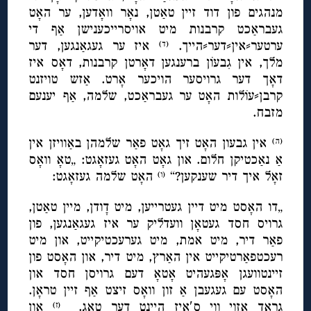
מנהגים פון דוד זיין טאַטן, נאָר וואָדען, ער האָט
געבראַכט קרבנות מיט אויסרייכענישן אַף די
ערטער⸗אין⸗דער⸗הייך.
איז ער געגאַנגען, דער
(ד)
מלך, אין גִבעוֹן ברענגען דאָרטן קרבנות, דאָס איז
דאָך דער גרויסער הויכער אָרט. אַזש טויזנט
קרבן⸗עוֹלות האָט ער געבראַכט, שלמה, אַף יענעם
מזבח.
אין גבעון האָט זיך גאָט פאַר שלמהן באַוויזן אין
(ה)
אַ נאַכטיקן חלום. און גאָט האָט געזאָגט: „טאָ וואָס
זאָל איך דיר שענקען?“
האָט שלמה געזאָגט:
(ו)
„דו האָסט מיט דיין געטרייען, מיט דָודן, מיין טאַטן,
גרויס חסד געטאָן וועדליק ער איז געגאַנגען, פון
פאַר דיר, מיט אמת, מיט גערעכטיקייט, און מיט
רעכטפאַרטיקייט אין האַרץ, מיט דיר, און האָסט פון
זיינטוועגן אָפּגעהיט אָטאָ דעם גרויסן חסד און
האָסט עם געגעבן אַ זון וואָס זיצט אַף זיין טראָן.
גראָד אַזוי ווי ס′איז היינט דער טאָג.
און
(ז)