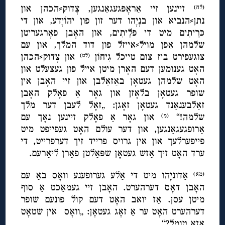
זיינען זיי אַראָפּגעגאַנגען, צָדוק⸗הכהן און
(לח)
נתן⸗הנביא און בנָיָהו דער זון פון יהוֹיָדע, און די
כּרֵיתִים מיט די פּלֵיתִים, און האָבן פאָרגעריטן
שלמהן אַפן מויל⸗אייזל פון דוד המלך, און עם
צוגעפירט ביז צום טייכל גִיחוֹן
און צָדוק⸗הכהן
(לט)
האָט גענומען דעם האָרן מיטן אייל פון געצעלט און
האָט שלמהן געטאָן באַזאַלבן און זיי האָבן אין
שופר געטאָן בלאָזן און גאָר אַ פאָלק האָבן
זאַלבענאַנד געטאָן זאָגן: „זאָל לעבן דער מלך
שלמה!“
און גאָר אַ פאָלק זיינען נאָך עם
(מ)
אַרופגעגאַנגען, און דער עולם האָט געפייפט מיט
פייפערלעך און אין גרויס פרייד זיך דערפרייט, די
ערד האָט זיך אַזש געטאָן שפּאַלטן פאַרן ליאַרעם.
אַדוניָהו מיט די אַלע גערופענע וואָס באַ עם
(מא)
האָבן דאָס דערהערט. האָבן זיי געמאַכט אַ סוף
מיטן עסן. אַז יואב האָט דעם קול פונעם שופר
דערהערט האָט ער אַ זאָג געטאָן: „וואָס אין שטאָט
אַזאַ טומל?“