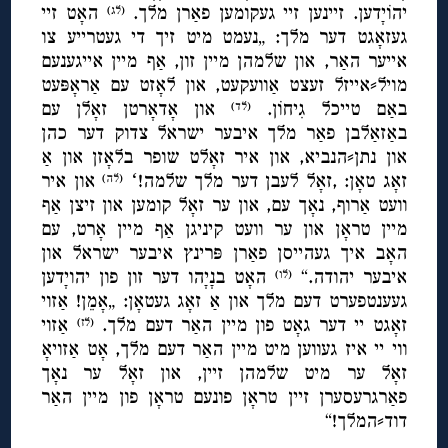
יהוֹיָדען. זיינען זיי געקומען פאַרן מלך.
האָט זיי
(לג)
געזאָגט דער מלך: „נעמט מיט זיך די געטרייע צו
אייער האַר, און שלמהן מיין זון, אַף מיין אייגענעם
מויל⸗אייזל זעצט אַוועקעט, און לאָזט עם אַראָפּעט
באַם טייכל גִיחוֹן.
און אָדאָרטן זאָלן עם
(לד)
באַזאַלבן פאַר מלך איבער ישראל צדוק דער כהן
און נתן⸗הנביא, און איר זאָלט שופר בלאָזן און אַ
זאָג טאָן: ,זאָל לעבן דער מלך שלמה!ʻ
און איר
(לה)
וועט אַרוף, נאָך עם, און ער זאָל קומען און זיצן אַף
מיין טראָן און ער וועט קיניגן אַף מיין אָרט, עם
האָב איך געהייסן פאַרן פּרינץ איבער ישראל און
איבער יהודה.“
האָט בנָיָהו דער זון פון יהויָדען
(לו)
געענטפערט דעם מלך און אַ זאָג געטאָן: „אָמֵן! אַזוי
זאָגט יי דער גאָט פון מיין האַר דעם מלך.
אַזוי
(לז)
ווי יי איז געווען מיט מיין האַר דעם מלך, אָט אַזויאָ
זאָל ער מיט שלמהן זיין, און זאָל ער נאָך
פאַרגרעסערן זיין טראָן פונעם טראָן פון מיין האַר
דוד⸗המלך!“