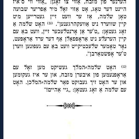
הערנער פון מזבח, אַזוי צו זאָגן: „אַזוי ווי ס′איז
היינט דער טאָג, אָט אַזוי זאָל מיר אַפריער שבועה
טאָן שלמה, אַז ער וועט זיין געטרייען מיט
קיין שווערד ניט אַוועקהרגענען“.
האָט שלמה אַ
(נב)
זאָג געטאָן: „ט′ער אַן אָרנטלעכער זיין, וועט באַ עם
קיין הערעלע ניט אַראָפּפאַלן אַף דער ערד אַראָפּעט,
נאָר טאָמער שלעכטיקייט וועט באַ עם געפונען ווערן
ט′ער אָפּשטאַרבן“.
האָט שלמה⸗המלך געשיקט מען זאָל עם
(נג)
אַראָפּנעמען פון איבערן מזבח, און ער איז געקומען
און ער האָט זיך געבוקט פאַר שלמה⸗המלכן. האָט
עם שלמה אַ זאָג געטאָן: „גיי אַהיים!“
◊
◊