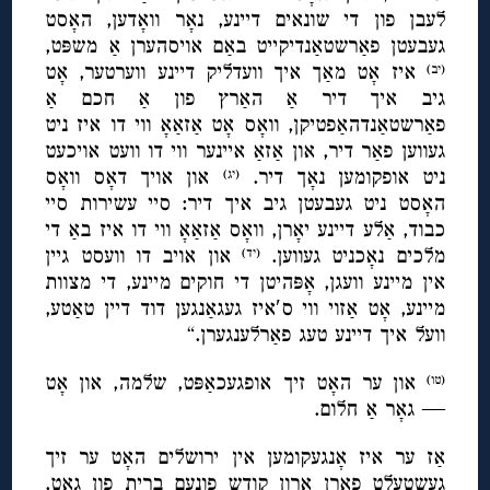
לעבן פון די שונאים דיינע, נאָר וואָדען, האָסט
געבעטן פאַרשטאַנדיקייט באַם אויסהערן אַ משפּט,
איז אָט מאַך איך וועדליק דיינע ווערטער, אָט
(יב)
גיב איך דיר אַ האַרץ פון אַ חכם אַ
פאַרשטאַנדהאַפטיקן, וואָס אָט אַזאַאָ ווי דו איז ניט
געווען פאַר דיר, און אַזאַ איינער ווי דו וועט אויכעט
ניט אופקומען נאָך דיר.
און אויך דאָס וואָס
(יג)
האָסט ניט געבעטן גיב איך דיר: סיי עשירות סיי
כבוד, אַלע דיינע יאָרן, וואָס אַזאַאָ ווי דו איז באַ די
מלכים נאָכניט געווען.
און אויב דו וועסט גיין
(יד)
אין מיינע וועגן, אָפּהיטן די חוקים מיינע, די מצוות
מיינע, אָט אַזוי ווי ס′איז געגאַנגען דוד דיין טאַטע,
וועל איך דיינע טעג פאַרלענגערן.“
און ער האָט זיך אופגעכאַפּט, שלמה, און אָט
(טו)
— גאָר אַ חלום.
אַז ער איז אָנגעקומען אין ירושלים האָט ער זיך
געשטעלט פאַרן ארון קודש פונעם ברית פון גאָט,