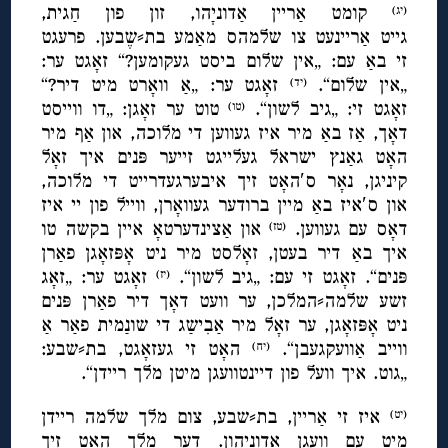
קומט אַריין אַדוניָהו, זון פון חַגית,
(יג)
גייט אַריינעט צו שלמהס מאַמע בת⸗שֶבען. פרעגט
זי באַ עם: „אין שלום ביסט געקומען?“ זאָגט ער:
„אין שלום“.
זאָגט ער: „אַ וואָרט מיט דיר?“
(יד)
זאָגט זי: „גיב לשון“.
טוט ער זאָגן: „דו ווייסט
(טו)
דאָך, אַז באַ מיר איז געווען די מלוכה, און אַף מיר
האָט גאַנץ ישראל געלייגט זייער פּנים איך זאָל
קיניגן, נאָר ס′האָט זיך איבערגעדרייט די מלוכה,
און ס′איז באַ מיין ברודער געוואָרן, ווייל פון יי איז
דאָס עם געווען.
און אַצינדערטאָ איין בקשה טו
(טז)
איך באַ דיר בעטן, זאָלסט מיר ניט אָפּזאָגן פאַרן
פּנים“. זאָגט זי עם: „גיב לשון“.
זאָגט ער: „זאָג
(יז)
זשע שלמה⸗המלכן, ער וועט דאָך דיר פאַרן פּנים
ניט אָפּזאָגן, ער זאָל מיר אַבִישַג די שונַמית פאַר אַ
ווייב אַוועקגעבן“.
האָט זי געזאָגט, בת⸗שבע:
(יח)
„גוט. איך וועל פון דיינטוועגן מיטן מלך ריידן“.
איז זי אַריין, בת⸗שבע, צום מלך שלמה ריידן
(יט)
מיט עם וועגן אַדוניָהון. דער מלך האָט זיך