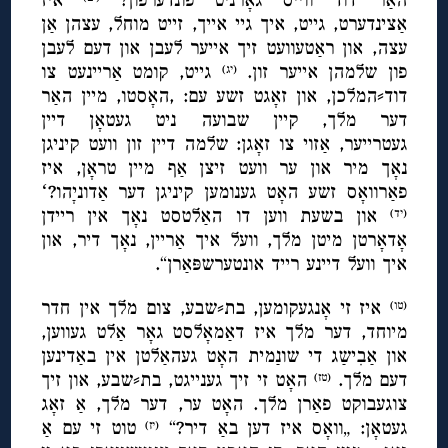
אַצינדערט, גייט, איך גיי אייך, זייט מוחל, עצהן אַן
עצה, און ראַטעוועט זיך אייער לעבן און דעם לעבן
פון שלמהן אייער זון.
גייט, קומט אַריינעט צו
(יג)
דוד⸗המלכן, און זאָגט זשע עם: ,האָסטו, מיין האַר
דער מלך, קיין שבועה ניט געטאָן דיין
געטרייער, אַזוי צו זאָגן: שלמה דיין זון וועט קיניגן
נאָך מיר און ער וועט זיצן אַף מיין טראָן, איז
פאַרוואָס זשע האָט גענומען קיניגן דער אַדוניָהו?ʻ
און בשעת ווען דו האַלטסט נאָך אין ריידן
(יד)
אָדאָרטן מיטן מלך, וועל איך אַריין, נאָך דיר, און
איך וועל דיינע רייד אונטערשפּאַרן“.
איז זי אָנגעקומען, בת⸗שבע, צום מלך אין חדר
(טו)
מיוחד, דער מלך איז דאַמאָלסט גאָר אַלט געווען,
און אַבִישַג די שונַמית האָט געהאַלטן אין באַדינען
דעם מלך.
האָט זי זיך גענייגט, בת⸗שבע, און זיך
(טז)
צוגעבוקט פאַרן מלך. האָט ער, דער מלך, אַ זאָג
געטאָן: „וואָס איז דען באַ דיר?“
טוט זי עם אַ
(יז)