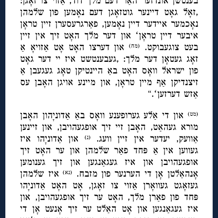
בענטשן אונדזער האַר דעם מלך דוד, אַזוי צו זאָגן:
,זאָל גאָט דיינער גוטזאָגן דעם נאָמען פון שלמהן
נאָכמער איידער דיין נאָמען, פאַרגרעסערן זיין טראָן
איבער דיין טראָןʻ און דער מלך האָט זיך אין זיין
בעט צוגעבוקט.
און דערצו האָט אָט אַזויאָ אַ
(מח)
זאָג געטאָן דער מלך: ,געבענטשט איז יי דער גאָט
פון ישראל וואָס האָט באַ היינטיקן טאָג געגעבן אַ
זיצנדיקן אַף מיין טראָן, און מיינע אויגן האָבן עס
אַזש דערזעןʻ.“
און די אַלע גערופענע וואָס באַ אַדוניָהון האָבן
(מט)
מורא געהאַט, האָבן זיי זיך אופגעהויבן, און זיינען
אַוועק, יעדער אין זיין וועג.
און אַדוניָהו איז
(נ)
געווען אין אַ פּחד פאַר שלמהן און ער האָט זיך
אופגעהויבן און איז געגאַנגען און זיך גענומען
אָנהאַלטן אָן די הערנער פון מזבח.
איז שלמהן
(נא)
געזאָגט געוואָרן אַזוי צו זאָגן, אָט האָט אַדוניָהו
פּחד פון פאַרן מלך, האָט ער זיך אופגעהויבן, און
איז געגאַנגען און אָט האַלט ער זיך אָנעט אָן די