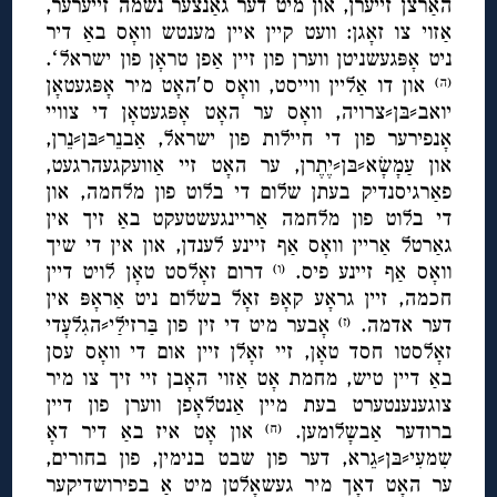
האַרצן זייערן, און מיט דער גאַנצער נשמה זייערער,
אַזוי צו זאָגן: וועט קיין איין מענטש וואָס באַ דיר
ניט אָפּגעשניטן ווערן פון זיין אַפן טראָן פון ישראלʻ.
און דו אַליין ווייסט, וואָס ס′האָט מיר אָפּגעטאָן
(ה)
יואב⸗בּן⸗צרויה, וואָס ער האָט אָפּגעטאָן די צוויי
אָנפירער פון די חיילות פון ישראל, אַבנֵר⸗בּן⸗נֵרן,
און עַמָשָׂא⸗בּן⸗יֶתֶרן, ער האָט זיי אַוועקגעהרגעט,
פאַרגיסנדיק בעתן שלום די בלוט פון מלחמה, און
די בלוט פון מלחמה אַריינגעשטעקט באַ זיך אין
גאַרטל אַריין וואָס אַף זיינע לענדן, און אין די שיך
וואָס אַף זיינע פיס.
דרום זאָלסט טאָן לויט דיין
(ו)
חכמה, זיין גראָע קאָפּ זאָל בשלום ניט אַראָפּ אין
דער אדמה.
אָבער מיט די זין פון בַּרזילַי⸗הגִלעָדי
(ז)
זאָלסטו חסד טאָן, זיי זאָלן זיין אום די וואָס עסן
באַ דיין טיש, מחמת אָט אַזוי האָבן זיי זיך צו מיר
צוגענענטערט בעת מיין אַנטלאָפן ווערן פון דיין
ברודער אַבשָלומען.
און אָט איז באַ דיר דאָ
(ח)
שִמעִי⸗בּן⸗גֵרא, דער פון שבט בנימין, פון בחורים,
ער האָט דאָך מיר געשאָלטן מיט אַ בפירושדיקער