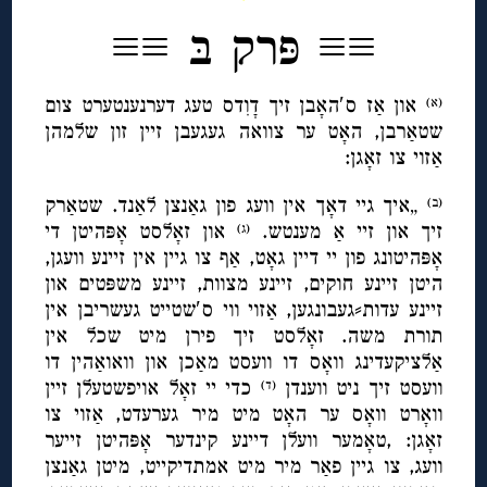
≡≡ פּרק בּ ≡≡
און אַז ס′האָבן זיך דָוִדס טעג דערנענטערט צום
(א)
שטאַרבן, האָט ער צוואה געגעבן זיין זון שלמהן
אַזוי צו זאָגן:
„איך גיי דאָך אין וועג פון גאַנצן לאַנד. שטאַרק
(ב)
זיך און זיי אַ מענטש.
און זאָלסט אָפּהיטן די
(ג)
אָפּהיטונג פון יי דיין גאָט, אַף צו גיין אין זיינע וועגן,
היטן זיינע חוקים, זיינע מצוות, זיינע משפּטים און
זיינע עדות⸗געבונגען, אַזוי ווי ס′שטייט געשריבן אין
תורת משה. זאָלסט זיך פירן מיט שכל אין
אַלציקעדינג וואָס דו וועסט מאַכן און וואואַהין דו
וועסט זיך ניט ווענדן
כדי יי זאָל אויפשטעלן זיין
(ד)
וואָרט וואָס ער האָט מיט מיר גערעדט, אַזוי צו
זאָגן: ,טאָמער וועלן דיינע קינדער אָפּהיטן זייער
וועג, צו גיין פאַר מיר מיט אמתדיקייט, מיטן גאַנצן