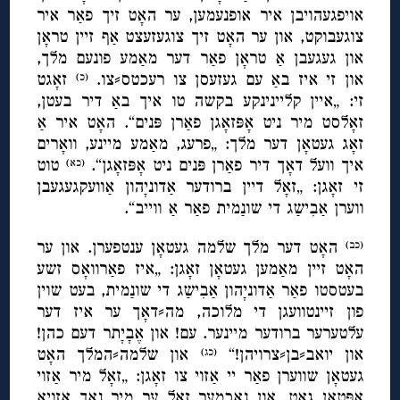
אויפגעהויבן איר אופנעמען, ער האָט זיך פאַר איר
צוגעבוקט, און ער האָט זיך צוגעזעצט אַף זיין טראָן
און געגעבן אַ טראָן פאַר דער מאַמע פונעם מלך,
און זי איז באַ עם געזעסן צו רעכטס⸗צו.
זאָגט
(כ)
זי: „איין קליינינקע בקשה טו איך באַ דיר בעטן,
זאָלסט מיר ניט אָפּזאָגן פאַרן פּנים“. האָט איר אַ
זאָג געטאָן דער מלך: „פרעג, מאַמע מיינע, וואָרים
איך וועל דאָך דיר פאַרן פּנים ניט אָפּזאָגן“.
טוט
(כא)
זי זאָגן: „זאָל דיין ברודער אַדוניָהון אַוועקגעגעבן
ווערן אַבִישַג די שונַמית פאַר אַ ווייב“.
האָט דער מלך שלמה געטאָן ענטפערן. און ער
(כב)
האָט זיין מאַמען געטאָן זאָגן: „איז פאַרוואָס זשע
בעטסטו פאַר אַדוניָהון אַבִישַג די שונַמית, בעט שוין
פון זיינטוועגן די מלוכה, מה⸗דאָך ער איז דער
עלטערער ברודער מיינער. עם! און אֶבָיָתר דעם כהן!
און יואב⸗בן⸗צרויהן!“
און שלמה⸗המלך האָט
(כג)
געטאָן שווערן פאַר יי אַזוי צו זאָגן: „זאָל מיר אַזוי
אָפּטאָן גאָט, און נאָכמער זאָל ער מיר נאָך אַזויאָ