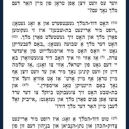
ווער עס וועט זיצן אַפן טראָן פון מיין האַר דעם
מלך נאָך עם?“
האָט דוד⸗המלך געענטפערט און אַ זאָג געטאָן:
(כח)
„רופט מיר אַריינעט בת⸗שבען!“ איז זי געקומען
פאַרן מלך און האָט זיך געשטעלט פאַרן מלך.
(כט)
האָט דער מלך אַ שבועה געטאָן: „באַם לעבעדיקן
גאָט יי וואָס האָט מיר אויסגעלייזט פון אַיעדער
צרה,
אַז אַזוי ווי איך האָב דיר צוגעשוואָרן באַ
(ל)
יי דעם גאָט פון ישראל, אַזוי צו זאָגן: ,אַז שלמה
דיין זון וועט קיניגן נאָך מיר און ער וועט זיצן אַף
מיין טראָן אַף מיין אָרטʻ אַז אָט אַזויאָ וועל איך
נאָך באַם היינטיקן טאָג אויספירן.“
און
(לא)
בת⸗שבע האָט זיך צוגעבוקט ביזקל צו דער ערד
צוצו אַפן פּנים פאַרן מלך און געזאָגט: „אייביק זאָל
לעבן מיין האַר דער מלך דוד!“
טוט דוד⸗המלך אַ זאָג: איז רופט מיר אַריינעט
(לב)
צָדוק⸗הכהן און נתן⸗הנָביאן און בנָיָהון דעם זון פון