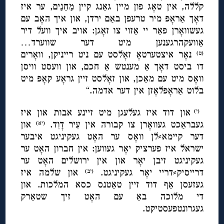
קללה, אין טאָג פון מיין גאַנג קיין מַחַנַים, ער איז
דאָך אַראָפּ מיר טרעפן באַם ירדן, און איך האָב עם
געשוואָרן פאַר יי אַזוי צו זאָגן: אויב איך וועל דיר
אַוועקהרגענען מיט דער שווערד…
נאָר איצטערטאָ זאָלסט עם ניט רייניקן, וואָרים
(ט)
דו ביסט דאָך אַ מענטש אַ חכם, און וועסט וויסן
וואָס מיט עם מאַכן, און זאָלסט זיין גראָע קאָפּ מיט
בלוט אַראָפּלאָזן אין דער אדמה.“
און דוד איז געלעגן מיט זיינע אבות און איז
(י)
געבראַכט געוואָרן צו קבורה אין עִיר דָוִד.
און
(יא)
דער קיימא⸗לן וואָס ער האָט געקיניגט איבער
ישראל איז פערציק יאָר געווען: אין חברון האָט ער
געקיניגט זיבן יאָר און אין ירושלים האָט ער
דרייסיק⸗דריי יאָר געקיניגט.
און שלמה איז
(יב)
געזעסן אַף דוד זיין טאַטנס כסא המלכות. און
די מלוכה באַ עם האָט זיך שטאַרק
געגרונטפעסטיקט.