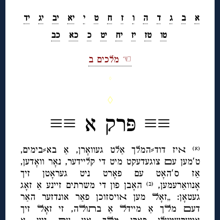
א
ב
ג
ד
ה
ו
ז
ח
ט
י
יא
יב
יג
יד
טו
טז
יז
יח
יט
כ
כא
כב
☜ מלכים ב
◊
◊
≡≡ פּרק א ≡≡
ﬡיז דוד⸗המלך אַלט געוואָרן, אַ בא⸗בימים,
(א)
ט′מען עﬦ צוגעדעקט מיט די קליידער, נאָר וואָדען,
אַז ס′האָט עם פאָרט ניט געראָטן זיך
אָנוואַרעמען,
האָבן פון די משרתים זיינע אַ זאָג
(ב)
געטאָן: „זאָﬥ מען ﬡויסזוכן פאַר אונדזער האַר
דעﬦ מﬥך אַ מיידﬥ אַ בﬨוﬥה, זי זאָﬥ זיך