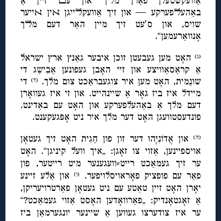
אַוועקשטעלן פאַרן מﬥך און עﬦ זיין אַ
באַהעﬥפערקע — און זיך אַוועקﬥייגן ﬡין ﬡייער
שויס, און ס′עט זיך מיין האַר דעם מﬥך
אָנוואַרעמען“.
האָט מען געבעטן זוכן איבער גאַנץ ארץ ישראל
(ג)
אַ קראַסאַוויצע און זיי האָבן געפונען אַבִישַג די
שונַמית, האָט מען איר צוגעבראַכט צום מלך.
די
(ד)
מיידל איז ביז גאָר אַ שיינהייט. און זי איז געוואָרן
דעם מלך אַ באַהעלפערקע און האָט עם באַדינט.
פונדעסטוועגן האָט דער מלך איר ניט אָפּגעקענט.
און אֲדוֹנִיָּהוּ דער
זון פון חַגִית האָט זיך געטאָן
(ה)
אויספיינען, אַזוי צו זאָגן: „איך וועל קיניגן“. האָט
ער זיך געמאַכט רייט⸗וועגענער מיט רייטער, פון
פאַר עם פופציק פאָראויסלויפער.
און אַלע זיינע
(ו)
יאָרן האָט זיין טאַטע עם ניט געטאָן פאַרטרויעריקן,
אַ זאָגטאָנדיק: „פאַרוואָדען האָסט אַזוי געמאַכט?“
ער איז צודערצו געווען אַ שיינער יונגערמאַן ביז