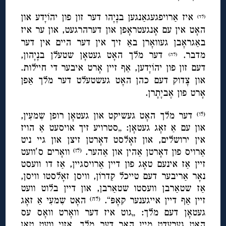
איז אַרויפגעגאַנגען בנָיָהו דער זון פון יהוֹיָדע און
(לד)
האָט אין עם אָנגעטראָפן און דערהרגעט, און ער איז
באַגראָבן געוואָרן באַ זיך אין דער היים אין דער
מדבר.
דער מלך האָט געטאָן שטעלן בנָיָהון,
(לה)
דעם זון פון יהוֹיָדען, אַף זיין אָרט איבער די חיילות.
און צָדוק דעם כהן האָט געשטעלט דער מלך אַפן
אָרט פון אֶביָתָרן.
דער מלך האָט געשיקט און געטאָן רופן שִמעִין,
(לו)
און עם אַ זאָג געטאָן: „סטרויע זיך אויסעט אַ הויז
אין ירושלים, און זאָלסט דאָרטן זיצן און גיי ניט
אַרויס פון דאָרטן אַהין און אַהער.
וואָרים ס′וועט
(לז)
זיין אַז אינעם טאָג פון דיין אַרויסגיין, אַז דו וועסט
נאָר אַריבער דעם טייכל קִדרוֹן, וויסן זאָלסטו וויסן,
אַז שטאַרבן וועסטו שטאַרבן, און דיין בלוט וועט
זיין אַף דיין אייגענער קאָפּ“.
האָט שִמעִי אַ זאָג
(לח)
געטאָן דעם מלך: „גוט איז דער וואָרט וואָס עס
האָט גערעדט מיין האַר דער מלך, אַזוי וועט טאָן