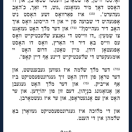
זאָלסטו וויסן, אַז שטאַרבן וועסטו שטאַרבן, און דו
האָסט דאָך מיר געזאָגט: ,גוט, די זאַך, כ′האָב
געהערטʻ.
איז פאַרוואָס זשע האָסט ניט
(מג)
אָפּגעהיט די שבועה פון יי און די הייסונג וואָס איך
האָב דיר געהייסן?“
און דער מלך האָט געזאָגט
(מד)
צו שִמעִין: „דו ווייסט די גאַנצע שלעכטיקייט וואָס
עס ווייס באַ דיר די האַרץ, וואָס דו האָסט
אָפּגעטאָן דודן, מיין טאַטן. דרום האָט יי
אומגעקערט די שלעכטיקייט דיינע אַף דיין קאָפּ“.
דער מלך שלמה איז געווען געבענטשט, און
(מה)
דער טראָן פון דודן האָט זיך געגרונטפעסטיקט ביז
אַף אייביק.
און דער מלך האָט געגעבן
(מו)
אַן אָנזאָגונג בנָיָהון, דעם זון פון יהוֹיָדען. און ער
האָט אין עם אָנגעטראָפן, און ער איז געשטאָרבן.
און די מלוכה איז געגרונטפעסטיקט געוואָרן באַ
שלמהן אין די הענט.