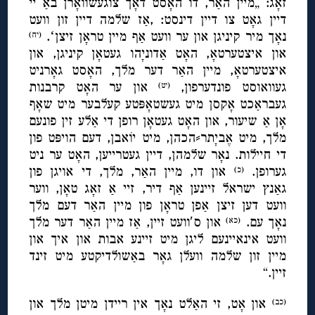
זאָג: „מיין האַר, דו האָסט דאָך צוגעשוואָרן באַ יי
דיין גאָט צו דיין דינסט: ,אַז שלמה דיין זון וועט
נאָך מיר קיניגן און ער וועט אַף מיין טראָן זיצןʻ.
(יח)
און איצטערטאָ, האָט אַדוניָהו געטאָן קיניגן, און
איצטערטאָ, מיין האַר דער מלך, האָסט גאָרניט
געוואוסט פונדערפון,
און ער האָט קרבנות
(יט)
געבראַכט אָקסן מיט געשטאָפּטע קעלבער מיט שאָף
אָן אַ שיעור, און האָט געטאָן רופן די אַלע זין פונעם
מלך, מיט אֶביָתר⸗הכהן, מיט יוֹאבן, דעם הויפּט פון
די חיילות. נאָר שלמהן, דיין געטרייען, האָט ער ניט
גערופן.
און דו, מיין האַר, מלך, די אויגן פון
(כ)
גאַנץ ישראל זיינען אַף דיר, זיי אַ זאָג טאָן, ווער
וועט דען זיצן אַפן טראָן פון מיין האַר דעם מלך
נאָך עם.
און ס′וועט זיין, אַז מיין האַר דער מלך
(כא)
וועט אינאיינעם ליגן מיט זיינע אבות און איך און
מיין זון שלמה וועלן גאָר באַשולדיקטע מיט זינד
זיין.“
און אָט, זי האַלט נאָך אין ריידן מיטן מלך און
(כב)