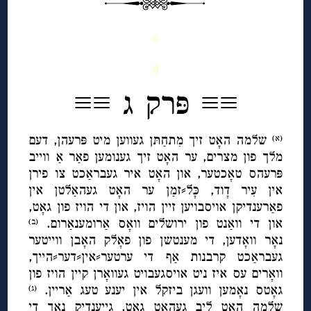
◊
◊
≡≡ פּרק ג ≡≡
שלמה האָט זיך מִתחַתּן געווען מיט פּרעהן, דעם
(א)
מלך פון מצרים, ער האָט זיך גענומען פאַר אַ ווייב
פּרעהס טאָכטער, און האָט איר געבראַכט צו פירן
אין עִיר דָוד, כָּל⸗זמַן ער האָט געהאַלטן אין
פאַרענדיקן אויסבויען זיין הויז, און די הויז פון גאָט,
און די וואַנט פון ירושלים וואָס אַרומענאַרום.
(ב)
נאָר וואָדען, די מענטשן פון פאָלק האָבן ווייטער
געבראַכט קרבנות אַף די ערטער⸗אין⸗דער⸗הייך,
וואָרים עס איז ניט אויסגעבויט געוואָרן קיין הויז פון
גאָטס נאָמען וועגן ביזקל אין יענע טעג אַריין.
(ג)
שלמה האָט ליב געהאַט גאָט, גייענדיק נאָך די