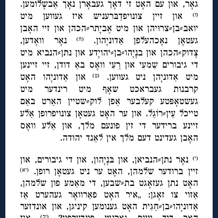
גאָר, און עם האָט זי דאָך געבאָרן נאָך אַבשָלומען.
און זיין צונויפדַבּרעניש איז געווען מיט
(ז)
יואב⸗בן⸗צרוּיהן און מיט אֶביָתר⸗הכהן און זיי האָבן
געטאָן נאָכהעלפן אַדוניָהון.
נאָר וואָדען,
(ח)
צָדוק⸗הכהן און בנָיָהו⸗בן⸗יהויָדע און נתן⸗הנביא מיט
די גיבורים שִמעִי און רֵעִי וואָס באַ דודן, זיי זיינען
מיט אַדוניָהן ניט געווען.
און אַדוניָהו האָט
(ט)
קרבנות געבראכט שאָף מיט רינדער מיט
געשטאָפּטע קעלבער אַפן לוק⸗שטיין האַרט באַם
טייכל עֵין⸗רוֹגֵל. און ער האָט געטאָן צונויפרופן אַלע
זיינע ברידער די זין פונעם מלך, און אַלע וואָס
האָבן געדינט דעם מלך אין לאַנד יהודה.
נאָר נתן⸗הנביאן, און בּנָיָהון, און די גיבורים, און
(י)
זיין ברודער שלמהן, האָט ער ניט געטאָן רופן.
(יא)
האָט נתן געזאָגט בת⸗שבען, די מאַמע פון שלמהן,
אַזוי צו זאָגן: „איר האָט פאַרוואָר געהערט אַז
אַדוניָהו⸗בן⸗חַגִית האָט גענומען קיניגן, און אונדזער
האַר דוד ווייס גאָרניט פונדערפון?
איז
(יב)