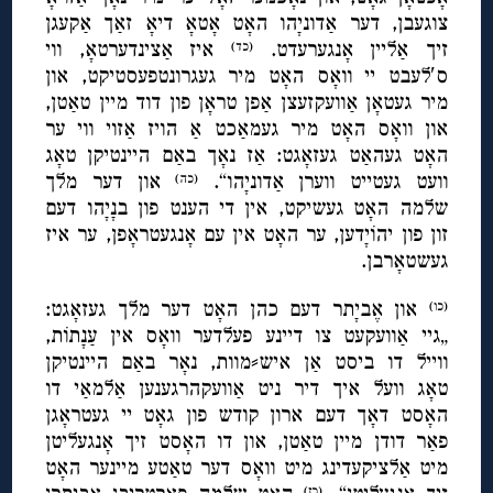
צוגעבן, דער אַדוניָהו האָט אָטאָ דיאָ זאַך אַקעגן
זיך אַליין אָנגערעדט.
איז אַצינדערטאָ, ווי
(כד)
ס′לעבט יי וואָס האָט מיר געגרונטפעסטיקט, און
מיר געטאָן אַוועקזעצן אַפן טראָן פון דוד מיין טאַטן,
און וואָס האָט מיר געמאַכט אַ הויז אַזוי ווי ער
האָט געהאַט געזאָגט: אַז נאָך באַם היינטיקן טאָג
וועט געטייט ווערן אַדוניָהו“.
און דער מלך
(כה)
שלמה האָט געשיקט, אין די הענט פון בנָיָהו דעם
זון פון יהוֹיָדען, ער האָט אין עם אָנגעטראָפן, ער איז
געשטאָרבן.
און אֶביָתר דעם כהן האָט דער מלך געזאָגט:
(כו)
„גיי אַוועקעט צו דיינע פעלדער וואָס אין עַנָתוֹת,
ווייל דו ביסט אַן איש⸗מוות, נאָר באַם היינטיקן
טאָג וועל איך דיר ניט אַוועקהרגענען אַלמאַי דו
האָסט דאָך דעם ארון קודש פון גאָט יי געטראָגן
פאַר דודן מיין טאַטן, און דו האָסט זיך אָנגעליטן
מיט אַלציקעדינג מיט וואָס דער טאַטע מיינער האָט
(כז)