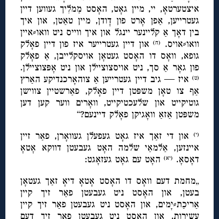
איצטערטאָ, יי, מיין גאָט, האָסט מַמלִיך געווען דיין
געטרייען, אַפן אָרט פון דָודן, מיין טאַטן, און איך
בין דאָך אַ קליינער יינגל און איך ווייס ניט וואו⸗איין
וואו⸗אויס.
און דיין געטרייער איז פון דיין פאָלק
(ח)
גופא, וואָס דו האָסט געטאָן אויסקלייבן, אַ פאָלק
פון גאָר אַ סך, ניט אויסצוציילן און ניט אָפּצוציילן.
איז — גיב דיין געטרייען אַ צוהאָרכנדיקע האַרץ
(ט)
אַף צו טאָן משפּטן דיין פאָלק, פאַרשטיין צווישן
גוטיקייט און שלעכטיקייט, וואָרים ווער קען דען
משפּטן אַזאַ וואָגיקן פאָלק דיינעם?“
און די זאַך איז גאָט געפעלן געוואָרן, פאַר זיין
(י)
איינזען, אַלמאַי שלמה האָט געבעטן דווקא אָטאָ
דאָסאָ.
האָט עם גאָט געזאָגט:
(יא)
„מחמת דעם וואָס דו האָסט אָטאָ דיאָ זאַך געטאָן
בעטן, און האָסט ניט געבעטן פאַר זיך קיין
אַריכַת⸗יָמים, און האָסט ניט געבעטן פאַר זיך קיין
עשירות, און האָסט ניט געבעטן פאַר זיך דעם