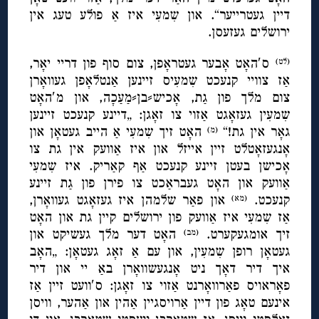
דיין געטרייער“. און שִמעִי איז אַ פולע טעג אין
ירושלים געזעסן.
ס′האָט אָבער געטראָפן, צום סוף פון דריי יאָר,
(לט)
אַז צוויי קנעכט שִמעִיס זיינען אַנטלאָפן געוואָרן
צום מלך פון גַת, אָכיש⸗בן⸗מַעַכָה, און מ′האָט
שִמעִין געזאָגט אַזוי צו זאָגן: „דיינע קנעכט זיינען
גאָר אין גת!“
האָט זיך שִמעִי אַ הייב געטאָן און
(מ)
אָנגעזאָטלט זיין אייזל און איז אַוועק אין גת צו
אָכישן בעטן זיינע קנעכט אַף קאַריק. איז שִמעִי
אַוועק און האָט געבראַכט צו פירן פון גַת זיינע
קנעכט.
און פאַר שלמהן איז געזאָגט געוואָרן,
(מא)
אַז שִמעִי איז אַוועק פון ירושלים קיין גת און האָט
זיך אומגעקערט.
האָט דער מלך געשיקט און
(מב)
געטאָן רופן שִמעִין, און עם אַ זאָג געטאָן: „האָב
איך דיר דאָך ניט אָנגעשוואָרן באַ יי און דיר
פאָראויס פאַרוואָרנט אַזוי צו זאָגן: ס′וועט זיין אַז
אינעם טאָג פון דיין אַרויסגיין אַהין און אַהער, וויסן