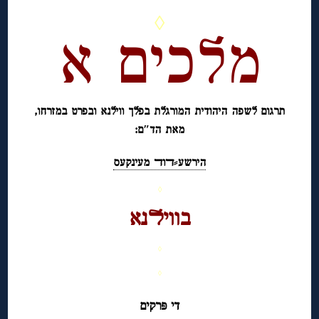
◊
מלכים א
תרגום לשפה היהודית המורגלת בפלך ווילנא ובפרט במזרחו,
מאת הד″ם:
הירשע⸗ﬢוﬢ מעינקעס
◊
בוויﬥנא
◊
◊
די פּרקים