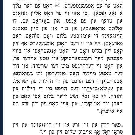
האָט ער עם אָפּגעענטפערט.
האָט עם דער מלך
(לא)
אַ זאָג געטאָן: „טו אַזוי ווי ער האָט אַליין געזאָגט
און טרעף אין עם אָנעט, און באַגראָב עם, דו
זאָלסט אַראָפּנעמען פון מיר און פון מיין טאַטנס
הויזגעזינד די אומזיסטע בלוט וואָס ס′האָט יואב
פאַרגאָסן.
און יי וועט האָבן אומגעקערט אַף זיין
(לב)
קאָפּ זיין בלוט וואָס ער האָט אָנגעטראָפן אין צוויי
מענטשן מער רעכטפאַרטיקע און גוטע איידער ער,
און האָט זיי דערהרגעט מיט דער שווערד, און דוד
דער טאַטע מיינער האָט פונדערפון ניט געוואוסט:
אַבנר⸗בּן⸗נֵרן דעם הויפּט פון די חיילות פון ישראל,
און עַמָשָֹא⸗בּן⸗יֶתֶרן דעם הויפּט פון די חיילות פון
יהודה.
טאָ זאָל זשע זייער בלוט אַפן קאָפּ פון
(לג)
יואבן זיך אומקערן, און אַפן קאָפּ פון זיין זרע ביז
אַף אייביק.“
„פאַר דודן און זיין זרע און זיין הויזגעזינד און זיין
טראָן זאָל אַף אייביק שלום זיין פון יי.“