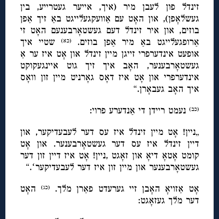
זינדל פון לעבן מיר (איך, אייער געטרייע, בין
געשלאָפן), און האָט עם אַוועקגעלייגט באַ זיך אַפן
בוזים, און איר זינדל דעם געשטאָרבענעם האָט זי
אַרופגעלייגט באַ מיר אַפן בוזים.
שטיי איך
(כא)
אופעט אינדערפרי זייגן מיין זינדל און אָט איז ער אַ
געשטאָרבענער, האָב איך זיך גוט איינגעקוקט
אינדערפרי און אָט איז דאָס גאָרניט מיין זון וואָס
איך האָב געבאָרן.“
נעמט ריידן די אַנדערע פרוי:
(כב)
„ניין! אָט מיין זינדל איז עס דער לעבעדיקער, און
דיין זינדל איז עס דער געשטאָרבענער. און אָט
קומט אָטאָ דיאָ און זאָגט ,ניין! אָט איז דיין זון דער
געשטאָרבענער און מיין זון איז דער לעבעדיקערʻ.“
אָט אַזויאָ האָבן זיי גערעדט פאַרן מלך.
האָט
(כג)
דער מלך געזאָגט: