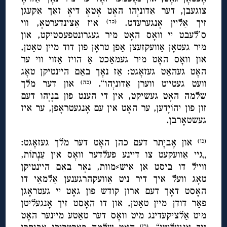
צוגעבן, דער אַדוניָהו האָט אָטאָ דיאָ זאַך אַקעגן
זיך אַליין אָנגערעדט.
איז אַצינדערטאָ, ווי
(כד)
ס′לעבט יי וואָס האָט מיר געגרונטפעסטיקט, און
מיר געטאָן אַוועקזעצן אַפן טראָן פון דוד מיין טאַטן,
און וואָס האָט מיר געמאַכט אַ הויז אַזוי ווי ער
האָט געהאַט געזאָגט: אַז נאָך באַם היינטיקן טאָג
וועט געטייט ווערן אַדוניָהו“.
און דער מלך
(כה)
שלמה האָט געשיקט, אין די הענט פון בנָיָהו דעם
זון פון יהוֹיָדען, ער האָט אין עם אָנגעטראָפן, ער איז
געשטאָרבן.
און אֶביָתר דעם כהן האָט דער מלך געזאָגט:
(כו)
„גיי אַוועקעט צו דיינע פעלדער וואָס אין עַנָתוֹת,
ווייל דו ביסט אַן איש⸗מוות, נאָר באַם היינטיקן
טאָג וועל איך דיר ניט אַוועקהרגענען אַלמאַי דו
האָסט דאָך דעם ארון קודש פון גאָט יי געטראָגן
פאַר דודן מיין טאַטן, און דו האָסט זיך אָנגעליטן
מיט אַלציקעדינג מיט וואָס דער טאַטע מיינער האָט
(כז)