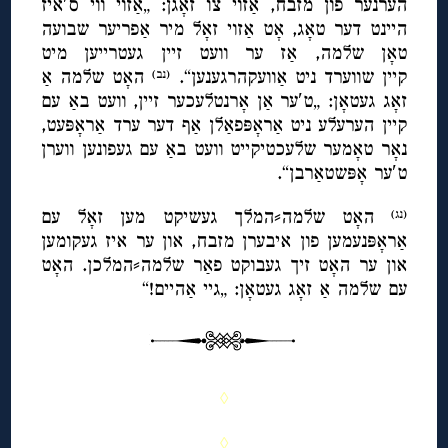
הערנער פון מזבח, אַזוי צו זאָגן: „אַזוי ווי ס′איז
היינט דער טאָג, אָט אַזוי זאָל מיר אַפריער שבועה
טאָן שלמה, אַז ער וועט זיין געטרייען מיט
קיין שווערד ניט אַוועקהרגענען“.
האָט שלמה אַ
(נב)
זאָג געטאָן: „ט′ער אַן אָרנטלעכער זיין, וועט באַ עם
קיין הערעלע ניט אַראָפּפאַלן אַף דער ערד אַראָפּעט,
נאָר טאָמער שלעכטיקייט וועט באַ עם געפונען ווערן
ט′ער אָפּשטאַרבן“.
האָט שלמה⸗המלך געשיקט מען זאָל עם
(נג)
אַראָפּנעמען פון איבערן מזבח, און ער איז געקומען
און ער האָט זיך געבוקט פאַר שלמה⸗המלכן. האָט
עם שלמה אַ זאָג געטאָן: „גיי אַהיים!“
◊
◊