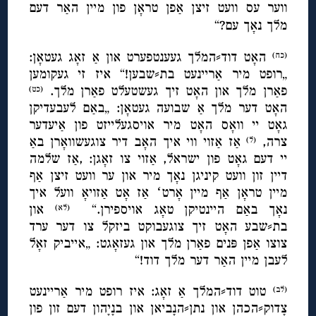
ווער עס וועט זיצן אַפן טראָן פון מיין האַר דעם
מלך נאָך עם?“
האָט דוד⸗המלך געענטפערט און אַ זאָג געטאָן:
(כח)
„רופט מיר אַריינעט בת⸗שבען!“ איז זי געקומען
פאַרן מלך און האָט זיך געשטעלט פאַרן מלך.
(כט)
האָט דער מלך אַ שבועה געטאָן: „באַם לעבעדיקן
גאָט יי וואָס האָט מיר אויסגעלייזט פון אַיעדער
צרה,
אַז אַזוי ווי איך האָב דיר צוגעשוואָרן באַ
(ל)
יי דעם גאָט פון ישראל, אַזוי צו זאָגן: ,אַז שלמה
דיין זון וועט קיניגן נאָך מיר און ער וועט זיצן אַף
מיין טראָן אַף מיין אָרטʻ אַז אָט אַזויאָ וועל איך
נאָך באַם היינטיקן טאָג אויספירן.“
און
(לא)
בת⸗שבע האָט זיך צוגעבוקט ביזקל צו דער ערד
צוצו אַפן פּנים פאַרן מלך און געזאָגט: „אייביק זאָל
לעבן מיין האַר דער מלך דוד!“
טוט דוד⸗המלך אַ זאָג: איז רופט מיר אַריינעט
(לב)
צָדוק⸗הכהן און נתן⸗הנָביאן און בנָיָהון דעם זון פון