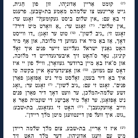
קומט אַריין אַדוניָהו, זון פון חַגית,
(יג)
גייט אַריינעט צו שלמהס מאַמע בת⸗שֶבען. פרעגט
זי באַ עם: „אין שלום ביסט געקומען?“ זאָגט ער:
„אין שלום“.
זאָגט ער: „אַ וואָרט מיט דיר?“
(יד)
זאָגט זי: „גיב לשון“.
טוט ער זאָגן: „דו ווייסט
(טו)
דאָך, אַז באַ מיר איז געווען די מלוכה, און אַף מיר
האָט גאַנץ ישראל געלייגט זייער פּנים איך זאָל
קיניגן, נאָר ס′האָט זיך איבערגעדרייט די מלוכה,
און ס′איז באַ מיין ברודער געוואָרן, ווייל פון יי איז
דאָס עם געווען.
און אַצינדערטאָ איין בקשה טו
(טז)
איך באַ דיר בעטן, זאָלסט מיר ניט אָפּזאָגן פאַרן
פּנים“. זאָגט זי עם: „גיב לשון“.
זאָגט ער: „זאָג
(יז)
זשע שלמה⸗המלכן, ער וועט דאָך דיר פאַרן פּנים
ניט אָפּזאָגן, ער זאָל מיר אַבִישַג די שונַמית פאַר אַ
ווייב אַוועקגעבן“.
האָט זי געזאָגט, בת⸗שבע:
(יח)
„גוט. איך וועל פון דיינטוועגן מיטן מלך ריידן“.
איז זי אַריין, בת⸗שבע, צום מלך שלמה ריידן
(יט)
מיט עם וועגן אַדוניָהון. דער מלך האָט זיך