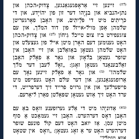
זיינען זיי אַראָפּגעגאַנגען, צָדוק⸗הכהן און
(לח)
נתן⸗הנביא און בנָיָהו דער זון פון יהוֹיָדע, און די
כּרֵיתִים מיט די פּלֵיתִים, און האָבן פאָרגעריטן
שלמהן אַפן מויל⸗אייזל פון דוד המלך, און עם
צוגעפירט ביז צום טייכל גִיחוֹן
און צָדוק⸗הכהן
(לט)
האָט גענומען דעם האָרן מיטן אייל פון געצעלט און
האָט שלמהן געטאָן באַזאַלבן און זיי האָבן אין
שופר געטאָן בלאָזן און גאָר אַ פאָלק האָבן
זאַלבענאַנד געטאָן זאָגן: „זאָל לעבן דער מלך
שלמה!“
און גאָר אַ פאָלק זיינען נאָך עם
(מ)
אַרופגעגאַנגען, און דער עולם האָט געפייפט מיט
פייפערלעך און אין גרויס פרייד זיך דערפרייט, די
ערד האָט זיך אַזש געטאָן שפּאַלטן פאַרן ליאַרעם.
אַדוניָהו מיט די אַלע גערופענע וואָס באַ עם
(מא)
האָבן דאָס דערהערט. האָבן זיי געמאַכט אַ סוף
מיטן עסן. אַז יואב האָט דעם קול פונעם שופר
דערהערט האָט ער אַ זאָג געטאָן: „וואָס אין שטאָט
אַזאַ טומל?“