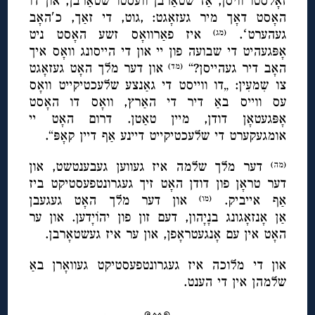
זאָלסטו וויסן, אַז שטאַרבן וועסטו שטאַרבן, און דו
האָסט דאָך מיר געזאָגט: ,גוט, די זאַך, כ′האָב
געהערטʻ.
איז פאַרוואָס זשע האָסט ניט
(מג)
אָפּגעהיט די שבועה פון יי און די הייסונג וואָס איך
האָב דיר געהייסן?“
און דער מלך האָט געזאָגט
(מד)
צו שִמעִין: „דו ווייסט די גאַנצע שלעכטיקייט וואָס
עס ווייס באַ דיר די האַרץ, וואָס דו האָסט
אָפּגעטאָן דודן, מיין טאַטן. דרום האָט יי
אומגעקערט די שלעכטיקייט דיינע אַף דיין קאָפּ“.
דער מלך שלמה איז געווען געבענטשט, און
(מה)
דער טראָן פון דודן האָט זיך געגרונטפעסטיקט ביז
אַף אייביק.
און דער מלך האָט געגעבן
(מו)
אַן אָנזאָגונג בנָיָהון, דעם זון פון יהוֹיָדען. און ער
האָט אין עם אָנגעטראָפן, און ער איז געשטאָרבן.
און די מלוכה איז געגרונטפעסטיקט געוואָרן באַ
שלמהן אין די הענט.