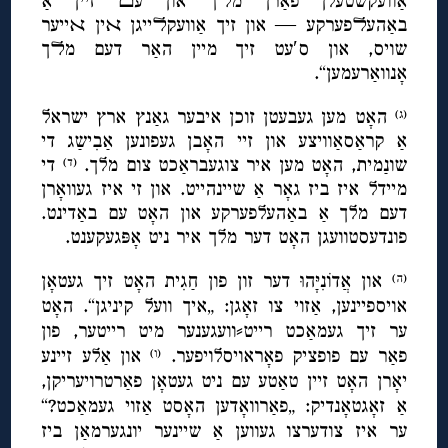
אַוועקשטעלן פאַרן מﬥך און עﬦ זיין אַ
באַהעﬥפערקע — און זיך אַוועקﬥייגן ﬡין ﬡייער
שויס, און ס′עט זיך מיין האַר דעם מﬥך
אָנוואַרעמען“.
האָט מען געבעטן זוכן איבער גאַנץ ארץ ישראל
(ג)
אַ קראַסאַוויצע און זיי האָבן געפונען אַבִישַג די
שונַמית, האָט מען איר צוגעבראַכט צום מלך.
די
(ד)
מיידל איז ביז גאָר אַ שיינהייט. און זי איז געוואָרן
דעם מלך אַ באַהעלפערקע און האָט עם באַדינט.
פונדעסטוועגן האָט דער מלך איר ניט אָפּגעקענט.
און אֲדוֹנִיָּהוּ דער
זון פון חַגִית האָט זיך געטאָן
(ה)
אויספיינען, אַזוי צו זאָגן: „איך וועל קיניגן“. האָט
ער זיך געמאַכט רייט⸗וועגענער מיט רייטער, פון
פאַר עם פופציק פאָראויסלויפער.
און אַלע זיינע
(ו)
יאָרן האָט זיין טאַטע עם ניט געטאָן פאַרטרויעריקן,
אַ זאָגטאָנדיק: „פאַרוואָדען האָסט אַזוי געמאַכט?“
ער איז צודערצו געווען אַ שיינער יונגערמאַן ביז