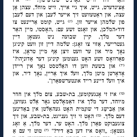
אַצינדערט, גייט, איך גיי אייך, זייט מוחל, עצהן אַן
עצה, און ראַטעוועט זיך אייער לעבן און דעם לעבן
פון שלמהן אייער זון.
גייט, קומט אַריינעט צו
(יג)
דוד⸗המלכן, און זאָגט זשע עם: ,האָסטו, מיין האַר
דער מלך, קיין שבועה ניט געטאָן דיין
געטרייער, אַזוי צו זאָגן: שלמה דיין זון וועט קיניגן
נאָך מיר און ער וועט זיצן אַף מיין טראָן, איז
פאַרוואָס זשע האָט גענומען קיניגן דער אַדוניָהו?ʻ
און בשעת ווען דו האַלטסט נאָך אין ריידן
(יד)
אָדאָרטן מיטן מלך, וועל איך אַריין, נאָך דיר, און
איך וועל דיינע רייד אונטערשפּאַרן“.
איז זי אָנגעקומען, בת⸗שבע, צום מלך אין חדר
(טו)
מיוחד, דער מלך איז דאַמאָלסט גאָר אַלט געווען,
און אַבִישַג די שונַמית האָט געהאַלטן אין באַדינען
דעם מלך.
האָט זי זיך גענייגט, בת⸗שבע, און זיך
(טז)
צוגעבוקט פאַרן מלך. האָט ער, דער מלך, אַ זאָג
געטאָן: „וואָס איז דען באַ דיר?“
טוט זי עם אַ
(יז)