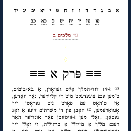
א
ב
ג
ד
ה
ו
ז
ח
ט
י
יא
יב
יג
יד
טו
טז
יז
יח
יט
כ
כא
כב
☜ מלכים ב
◊
◊
≡≡ פּרק א ≡≡
ﬡיז דוד⸗המלך אַלט געוואָרן, אַ בא⸗בימים,
(א)
ט′מען עﬦ צוגעדעקט מיט די קליידער, נאָר וואָדען,
אַז ס′האָט עם פאָרט ניט געראָטן זיך
אָנוואַרעמען,
האָבן פון די משרתים זיינע אַ זאָג
(ב)
געטאָן: „זאָﬥ מען ﬡויסזוכן פאַר אונדזער האַר
דעﬦ מﬥך אַ מיידﬥ אַ בﬨוﬥה, זי זאָﬥ זיך