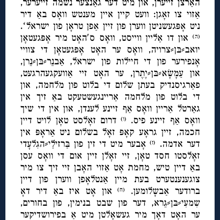
האַרצן זייערן, און מיט דער גאַנצער נשמה זייערער,
אַזוי צו זאָגן: וועט קיין איין מענטש וואָס באַ דיר
ניט אָפּגעשניטן ווערן פון זיין אַפן טראָן פון ישראלʻ.
און דו אַליין ווייסט, וואָס ס′האָט מיר אָפּגעטאָן
(ה)
יואב⸗בּן⸗צרויה, וואָס ער האָט אָפּגעטאָן די צוויי
אָנפירער פון די חיילות פון ישראל, אַבנֵר⸗בּן⸗נֵרן,
און עַמָשָׂא⸗בּן⸗יֶתֶרן, ער האָט זיי אַוועקגעהרגעט,
פאַרגיסנדיק בעתן שלום די בלוט פון מלחמה, און
די בלוט פון מלחמה אַריינגעשטעקט באַ זיך אין
גאַרטל אַריין וואָס אַף זיינע לענדן, און אין די שיך
וואָס אַף זיינע פיס.
דרום זאָלסט טאָן לויט דיין
(ו)
חכמה, זיין גראָע קאָפּ זאָל בשלום ניט אַראָפּ אין
דער אדמה.
אָבער מיט די זין פון בַּרזילַי⸗הגִלעָדי
(ז)
זאָלסטו חסד טאָן, זיי זאָלן זיין אום די וואָס עסן
באַ דיין טיש, מחמת אָט אַזוי האָבן זיי זיך צו מיר
צוגענענטערט בעת מיין אַנטלאָפן ווערן פון דיין
ברודער אַבשָלומען.
און אָט איז באַ דיר דאָ
(ח)
שִמעִי⸗בּן⸗גֵרא, דער פון שבט בנימין, פון בחורים,
ער האָט דאָך מיר געשאָלטן מיט אַ בפירושדיקער