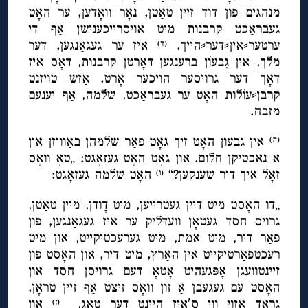
מנהגים פון דוד זיין טאַטן, נאָר וואָדען, ער האָט
געבראַכט קרבנות מיט אויסרייכענישן אַף די
ערטער⸗אין⸗דער⸗הייך.
איז ער געגאַנגען, דער
(ד)
מלך, אין גִבעוֹן ברענגען דאָרטן קרבנות, דאָס איז
דאָך דער גרויסער הויכער אָרט. אַזש טויזנט
קרבן⸗עוֹלות האָט ער געבראַכט, שלמה, אַף יענעם
מזבח.
אין גבעון האָט זיך גאָט פאַר שלמהן באַוויזן אין
(ה)
אַ נאַכטיקן חלום. און גאָט האָט געזאָגט: „טאָ וואָס
זאָל איך דיר שענקען?“
האָט שלמה געזאָגט:
(ו)
„דו האָסט מיט דיין געטרייען, מיט דָודן, מיין טאַטן,
גרויס חסד געטאָן וועדליק ער איז געגאַנגען, פון
פאַר דיר, מיט אמת, מיט גערעכטיקייט, און מיט
רעכטפאַרטיקייט אין האַרץ, מיט דיר, און האָסט פון
זיינטוועגן אָפּגעהיט אָטאָ דעם גרויסן חסד און
האָסט עם געגעבן אַ זון וואָס זיצט אַף זיין טראָן.
גראָד אַזוי ווי ס′איז היינט דער טאָג.
און
(ז)