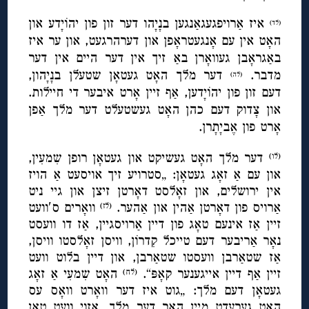
איז אַרויפגעגאַנגען בנָיָהו דער זון פון יהוֹיָדע און
(לד)
האָט אין עם אָנגעטראָפן און דערהרגעט, און ער איז
באַגראָבן געוואָרן באַ זיך אין דער היים אין דער
מדבר.
דער מלך האָט געטאָן שטעלן בנָיָהון,
(לה)
דעם זון פון יהוֹיָדען, אַף זיין אָרט איבער די חיילות.
און צָדוק דעם כהן האָט געשטעלט דער מלך אַפן
אָרט פון אֶביָתָרן.
דער מלך האָט געשיקט און געטאָן רופן שִמעִין,
(לו)
און עם אַ זאָג געטאָן: „סטרויע זיך אויסעט אַ הויז
אין ירושלים, און זאָלסט דאָרטן זיצן און גיי ניט
אַרויס פון דאָרטן אַהין און אַהער.
וואָרים ס′וועט
(לז)
זיין אַז אינעם טאָג פון דיין אַרויסגיין, אַז דו וועסט
נאָר אַריבער דעם טייכל קִדרוֹן, וויסן זאָלסטו וויסן,
אַז שטאַרבן וועסטו שטאַרבן, און דיין בלוט וועט
זיין אַף דיין אייגענער קאָפּ“.
האָט שִמעִי אַ זאָג
(לח)
געטאָן דעם מלך: „גוט איז דער וואָרט וואָס עס
האָט גערעדט מיין האַר דער מלך, אַזוי וועט טאָן