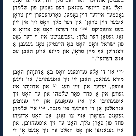
בענטשן אונדזער האַר דעם מלך דוד, אַזוי צו זאָגן:
,זאָל גאָט דיינער גוטזאָגן דעם נאָמען פון שלמהן
נאָכמער איידער דיין נאָמען, פאַרגרעסערן זיין טראָן
איבער דיין טראָןʻ און דער מלך האָט זיך אין זיין
בעט צוגעבוקט.
און דערצו האָט אָט אַזויאָ אַ
(מח)
זאָג געטאָן דער מלך: ,געבענטשט איז יי דער גאָט
פון ישראל וואָס האָט באַ היינטיקן טאָג געגעבן אַ
זיצנדיקן אַף מיין טראָן, און מיינע אויגן האָבן עס
אַזש דערזעןʻ.“
און די אַלע גערופענע וואָס באַ אַדוניָהון האָבן
(מט)
מורא געהאַט, האָבן זיי זיך אופגעהויבן, און זיינען
אַוועק, יעדער אין זיין וועג.
און אַדוניָהו איז
(נ)
געווען אין אַ פּחד פאַר שלמהן און ער האָט זיך
אופגעהויבן און איז געגאַנגען און זיך גענומען
אָנהאַלטן אָן די הערנער פון מזבח.
איז שלמהן
(נא)
געזאָגט געוואָרן אַזוי צו זאָגן, אָט האָט אַדוניָהו
פּחד פון פאַרן מלך, האָט ער זיך אופגעהויבן, און
איז געגאַנגען און אָט האַלט ער זיך אָנעט אָן די