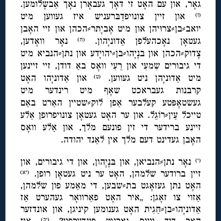
גאָר, און עם האָט זי דאָך געבאָרן נאָך אַבשָלומען.
און זיין צונויפדַבּרעניש איז געווען מיט
(ז)
יואב⸗בן⸗צרוּיהן און מיט אֶביָתר⸗הכהן און זיי האָבן
געטאָן נאָכהעלפן אַדוניָהון.
נאָר וואָדען,
(ח)
צָדוק⸗הכהן און בנָיָהו⸗בן⸗יהויָדע און נתן⸗הנביא מיט
די גיבורים שִמעִי און רֵעִי וואָס באַ דודן, זיי זיינען
מיט אַדוניָהן ניט געווען.
און אַדוניָהו האָט
(ט)
קרבנות געבראכט שאָף מיט רינדער מיט
געשטאָפּטע קעלבער אַפן לוק⸗שטיין האַרט באַם
טייכל עֵין⸗רוֹגֵל. און ער האָט געטאָן צונויפרופן אַלע
זיינע ברידער די זין פונעם מלך, און אַלע וואָס
האָבן געדינט דעם מלך אין לאַנד יהודה.
נאָר נתן⸗הנביאן, און בּנָיָהון, און די גיבורים, און
(י)
זיין ברודער שלמהן, האָט ער ניט געטאָן רופן.
(יא)
האָט נתן געזאָגט בת⸗שבען, די מאַמע פון שלמהן,
אַזוי צו זאָגן: „איר האָט פאַרוואָר געהערט אַז
אַדוניָהו⸗בן⸗חַגִית האָט גענומען קיניגן, און אונדזער
האַר דוד ווייס גאָרניט פונדערפון?
איז
(יב)