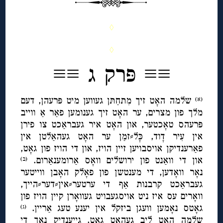
◊
◊
≡≡ פּרק ג ≡≡
שלמה האָט זיך מִתחַתּן געווען מיט פּרעהן, דעם
(א)
מלך פון מצרים, ער האָט זיך גענומען פאַר אַ ווייב
פּרעהס טאָכטער, און האָט איר געבראַכט צו פירן
אין עִיר דָוד, כָּל⸗זמַן ער האָט געהאַלטן אין
פאַרענדיקן אויסבויען זיין הויז, און די הויז פון גאָט,
און די וואַנט פון ירושלים וואָס אַרומענאַרום.
(ב)
נאָר וואָדען, די מענטשן פון פאָלק האָבן ווייטער
געבראַכט קרבנות אַף די ערטער⸗אין⸗דער⸗הייך,
וואָרים עס איז ניט אויסגעבויט געוואָרן קיין הויז פון
גאָטס נאָמען וועגן ביזקל אין יענע טעג אַריין.
(ג)
שלמה האָט ליב געהאַט גאָט, גייענדיק נאָך די