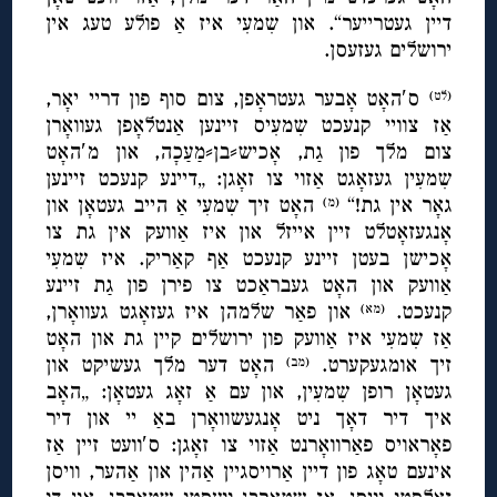
דיין געטרייער“. און שִמעִי איז אַ פולע טעג אין
ירושלים געזעסן.
ס′האָט אָבער געטראָפן, צום סוף פון דריי יאָר,
(לט)
אַז צוויי קנעכט שִמעִיס זיינען אַנטלאָפן געוואָרן
צום מלך פון גַת, אָכיש⸗בן⸗מַעַכָה, און מ′האָט
שִמעִין געזאָגט אַזוי צו זאָגן: „דיינע קנעכט זיינען
גאָר אין גת!“
האָט זיך שִמעִי אַ הייב געטאָן און
(מ)
אָנגעזאָטלט זיין אייזל און איז אַוועק אין גת צו
אָכישן בעטן זיינע קנעכט אַף קאַריק. איז שִמעִי
אַוועק און האָט געבראַכט צו פירן פון גַת זיינע
קנעכט.
און פאַר שלמהן איז געזאָגט געוואָרן,
(מא)
אַז שִמעִי איז אַוועק פון ירושלים קיין גת און האָט
זיך אומגעקערט.
האָט דער מלך געשיקט און
(מב)
געטאָן רופן שִמעִין, און עם אַ זאָג געטאָן: „האָב
איך דיר דאָך ניט אָנגעשוואָרן באַ יי און דיר
פאָראויס פאַרוואָרנט אַזוי צו זאָגן: ס′וועט זיין אַז
אינעם טאָג פון דיין אַרויסגיין אַהין און אַהער, וויסן