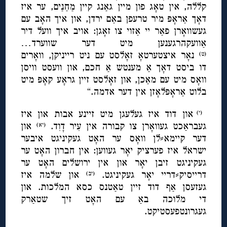
קללה, אין טאָג פון מיין גאַנג קיין מַחַנַים, ער איז
דאָך אַראָפּ מיר טרעפן באַם ירדן, און איך האָב עם
געשוואָרן פאַר יי אַזוי צו זאָגן: אויב איך וועל דיר
אַוועקהרגענען מיט דער שווערד…
נאָר איצטערטאָ זאָלסט עם ניט רייניקן, וואָרים
(ט)
דו ביסט דאָך אַ מענטש אַ חכם, און וועסט וויסן
וואָס מיט עם מאַכן, און זאָלסט זיין גראָע קאָפּ מיט
בלוט אַראָפּלאָזן אין דער אדמה.“
און דוד איז געלעגן מיט זיינע אבות און איז
(י)
געבראַכט געוואָרן צו קבורה אין עִיר דָוִד.
און
(יא)
דער קיימא⸗לן וואָס ער האָט געקיניגט איבער
ישראל איז פערציק יאָר געווען: אין חברון האָט ער
געקיניגט זיבן יאָר און אין ירושלים האָט ער
דרייסיק⸗דריי יאָר געקיניגט.
און שלמה איז
(יב)
געזעסן אַף דוד זיין טאַטנס כסא המלכות. און
די מלוכה באַ עם האָט זיך שטאַרק
געגרונטפעסטיקט.