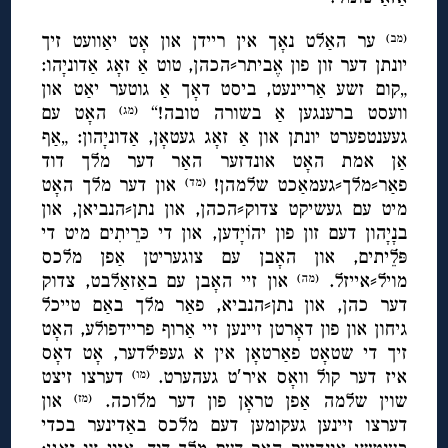
ער האַלט נאָך אין ריידן און אָט יאַוועט זיך
(מב)
יונתן דער זון פון אֶביתר⸗הכהן, טוט אַ זאָג אַדוניָהו:
„קום זשע אַריינעט, ביסט דאָך אַ גוטער יאַט און
וועסט ברענגען אַ בשורה טובה!“
האָט עם
(מג)
געענטפערט יונתן און אַ זאָג געטאָן, אַדוניָהון: „אַף
אַן אמת האָט אונדזער האַר דער מלך דוד
פאַר⸗מלך⸗געמאַכט שלמהן!
און דער מלך האָט
(מד)
מיט עם געשיקט צדוק⸗הכהן, און נתן⸗הנביאן, און
בנָיָהון דעם זון פון יהוֹיָדען, און די כּרֵיתִים מיט די
פּלֵיתים, און האָבן עם צוגעריטן אַפן מלכס
מויל⸗אייזל.
און זיי האָבן עם באַזאַלבט, צדוק
(מה)
דער כהן, און נתן⸗הנביא, פאַר מלך באַם טייכל
גיחון און פון דאָרטן זיינען זיי אַרוף פריידפולע, האָט
זיך די שטאָט פאַרטאָן אין א געפּילדער, אָט דאָס
איז דער קול וואָס איר′ט געהערט.
דערצו זיצט
(מו)
שוין שלמה אַפן טראָן פון דער מלוכה.
און
(מז)
דערצו זיינען געקומען דעם מלכס באַדינער בכדי