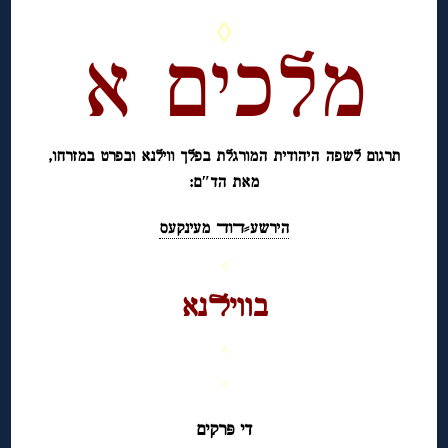
◊
מלכים א
תרגום לשפה היהודית המורגלת בפלך ווילנא ובפרט במזרחו,
מאת הד″ם:
הירשע⸗ﬢוﬢ מעינקעס
◊
בוויﬥנא
◊
◊
די פּרקים