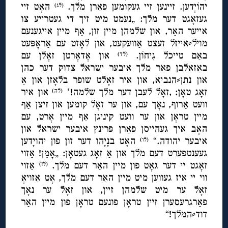
יהוֹיָדען. זיינען זיי געקומען פאַרן מלך.
האָט זיי
(לג)
געזאָגט דער מלך: „נעמט מיט זיך די געטרייע צו
אייער האַר, און שלמהן מיין זון, אַף מיין אייגענעם
מויל⸗אייזל זעצט אַוועקעט, און לאָזט עם אַראָפּעט
באַם טייכל גִיחוֹן.
און אָדאָרטן זאָלן עם
(לד)
באַזאַלבן פאַר מלך איבער ישראל צדוק דער כהן
און נתן⸗הנביא, און איר זאָלט שופר בלאָזן און אַ
זאָג טאָן: ,זאָל לעבן דער מלך שלמה!ʻ
און איר
(לה)
וועט אַרוף, נאָך עם, און ער זאָל קומען און זיצן אַף
מיין טראָן און ער וועט קיניגן אַף מיין אָרט, עם
האָב איך געהייסן פאַרן פּרינץ איבער ישראל און
איבער יהודה.“
האָט בנָיָהו דער זון פון יהויָדען
(לו)
געענטפערט דעם מלך און אַ זאָג געטאָן: „אָמֵן! אַזוי
זאָגט יי דער גאָט פון מיין האַר דעם מלך.
אַזוי
(לז)
ווי יי איז געווען מיט מיין האַר דעם מלך, אָט אַזויאָ
זאָל ער מיט שלמהן זיין, און זאָל ער נאָך
פאַרגרעסערן זיין טראָן פונעם טראָן פון מיין האַר
דוד⸗המלך!“