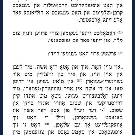
און האָט אופגעמַקרִיבט קרבן⸗עוֹלות און געמאַכט
קרבן⸗שלָמִימס און האָט געמאַכט אַ הוליאַנקע פאַר
אַלע זיינע אַרבעטער.
דאַמאָלסט זיינען געקומען צוויי פרויען זונות צום
(טז)
מלך, און זיינען פאַר עם געשטאַנען.
ערשטע פרוי האָט גענומען ריידן:
(יז)
„אוי מיין האַר, איך און אָטאָ דיאָ אשה, מיר לעבן
אין איין הויז, און איך בין זייענדיק מיט איר
געווינערין⸗געוואָרן
און ס′איז געווען אין דריטן
(יח)
טאָג און די אשה איז אויך געווינערין⸗געוואָרן. מיר
זיינען זאַלבעצווייט געווען, ניטאָ מיט אונדז קיין
דרויסנדיקער אין שטוב אַחוץ אונדז ביידן אין
שטוב.
דער זינדל פון אָטאָ דער אשה איז
(יט)
באַנאַכט געשטאָרבן, ווייל זי האָט זיך
אַוועקגעלייגט אַף עם שלאָפן.
האָט זי זיך
(כ)
אופגעכאַפּט אין סאַמע נאַכט און צוגענומען מיין