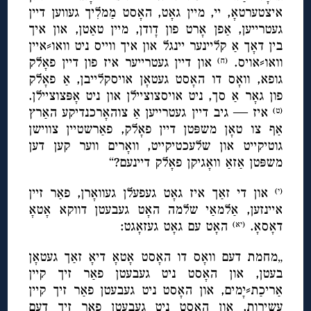
איצטערטאָ, יי, מיין גאָט, האָסט מַמלִיך געווען דיין
געטרייען, אַפן אָרט פון דָודן, מיין טאַטן, און איך
בין דאָך אַ קליינער יינגל און איך ווייס ניט וואו⸗איין
וואו⸗אויס.
און דיין געטרייער איז פון דיין פאָלק
(ח)
גופא, וואָס דו האָסט געטאָן אויסקלייבן, אַ פאָלק
פון גאָר אַ סך, ניט אויסצוציילן און ניט אָפּצוציילן.
איז — גיב דיין געטרייען אַ צוהאָרכנדיקע האַרץ
(ט)
אַף צו טאָן משפּטן דיין פאָלק, פאַרשטיין צווישן
גוטיקייט און שלעכטיקייט, וואָרים ווער קען דען
משפּטן אַזאַ וואָגיקן פאָלק דיינעם?“
און די זאַך איז גאָט געפעלן געוואָרן, פאַר זיין
(י)
איינזען, אַלמאַי שלמה האָט געבעטן דווקא אָטאָ
דאָסאָ.
האָט עם גאָט געזאָגט:
(יא)
„מחמת דעם וואָס דו האָסט אָטאָ דיאָ זאַך געטאָן
בעטן, און האָסט ניט געבעטן פאַר זיך קיין
אַריכַת⸗יָמים, און האָסט ניט געבעטן פאַר זיך קיין
עשירות, און האָסט ניט געבעטן פאַר זיך דעם