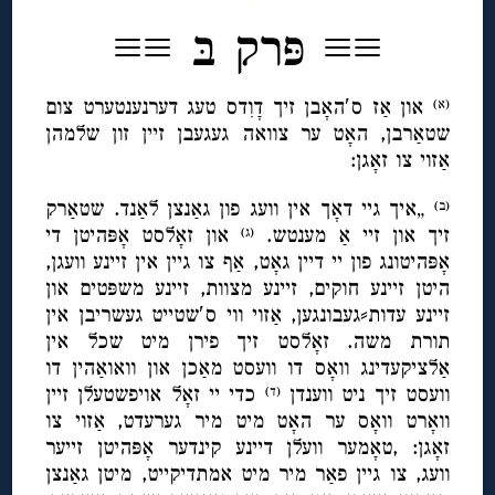
≡≡ פּרק בּ ≡≡
און אַז ס′האָבן זיך דָוִדס טעג דערנענטערט צום
(א)
שטאַרבן, האָט ער צוואה געגעבן זיין זון שלמהן
אַזוי צו זאָגן:
„איך גיי דאָך אין וועג פון גאַנצן לאַנד. שטאַרק
(ב)
זיך און זיי אַ מענטש.
און זאָלסט אָפּהיטן די
(ג)
אָפּהיטונג פון יי דיין גאָט, אַף צו גיין אין זיינע וועגן,
היטן זיינע חוקים, זיינע מצוות, זיינע משפּטים און
זיינע עדות⸗געבונגען, אַזוי ווי ס′שטייט געשריבן אין
תורת משה. זאָלסט זיך פירן מיט שכל אין
אַלציקעדינג וואָס דו וועסט מאַכן און וואואַהין דו
וועסט זיך ניט ווענדן
כדי יי זאָל אויפשטעלן זיין
(ד)
וואָרט וואָס ער האָט מיט מיר גערעדט, אַזוי צו
זאָגן: ,טאָמער וועלן דיינע קינדער אָפּהיטן זייער
וועג, צו גיין פאַר מיר מיט אמתדיקייט, מיטן גאַנצן