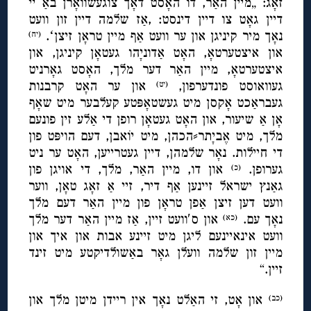
זאָג: „מיין האַר, דו האָסט דאָך צוגעשוואָרן באַ יי
דיין גאָט צו דיין דינסט: ,אַז שלמה דיין זון וועט
נאָך מיר קיניגן און ער וועט אַף מיין טראָן זיצןʻ.
(יח)
און איצטערטאָ, האָט אַדוניָהו געטאָן קיניגן, און
איצטערטאָ, מיין האַר דער מלך, האָסט גאָרניט
געוואוסט פונדערפון,
און ער האָט קרבנות
(יט)
געבראַכט אָקסן מיט געשטאָפּטע קעלבער מיט שאָף
אָן אַ שיעור, און האָט געטאָן רופן די אַלע זין פונעם
מלך, מיט אֶביָתר⸗הכהן, מיט יוֹאבן, דעם הויפּט פון
די חיילות. נאָר שלמהן, דיין געטרייען, האָט ער ניט
גערופן.
און דו, מיין האַר, מלך, די אויגן פון
(כ)
גאַנץ ישראל זיינען אַף דיר, זיי אַ זאָג טאָן, ווער
וועט דען זיצן אַפן טראָן פון מיין האַר דעם מלך
נאָך עם.
און ס′וועט זיין, אַז מיין האַר דער מלך
(כא)
וועט אינאיינעם ליגן מיט זיינע אבות און איך און
מיין זון שלמה וועלן גאָר באַשולדיקטע מיט זינד
זיין.“
און אָט, זי האַלט נאָך אין ריידן מיטן מלך און
(כב)