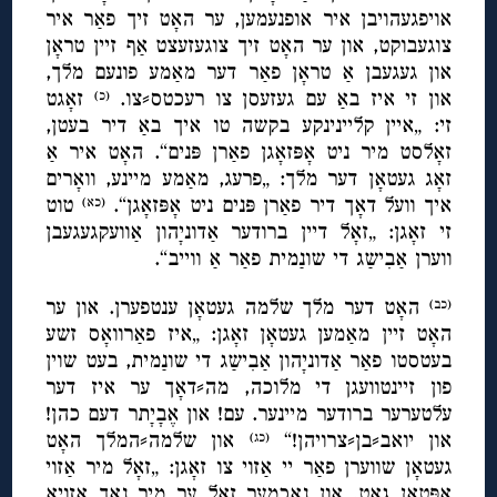
אויפגעהויבן איר אופנעמען, ער האָט זיך פאַר איר
צוגעבוקט, און ער האָט זיך צוגעזעצט אַף זיין טראָן
און געגעבן אַ טראָן פאַר דער מאַמע פונעם מלך,
און זי איז באַ עם געזעסן צו רעכטס⸗צו.
זאָגט
(כ)
זי: „איין קליינינקע בקשה טו איך באַ דיר בעטן,
זאָלסט מיר ניט אָפּזאָגן פאַרן פּנים“. האָט איר אַ
זאָג געטאָן דער מלך: „פרעג, מאַמע מיינע, וואָרים
איך וועל דאָך דיר פאַרן פּנים ניט אָפּזאָגן“.
טוט
(כא)
זי זאָגן: „זאָל דיין ברודער אַדוניָהון אַוועקגעגעבן
ווערן אַבִישַג די שונַמית פאַר אַ ווייב“.
האָט דער מלך שלמה געטאָן ענטפערן. און ער
(כב)
האָט זיין מאַמען געטאָן זאָגן: „איז פאַרוואָס זשע
בעטסטו פאַר אַדוניָהון אַבִישַג די שונַמית, בעט שוין
פון זיינטוועגן די מלוכה, מה⸗דאָך ער איז דער
עלטערער ברודער מיינער. עם! און אֶבָיָתר דעם כהן!
און יואב⸗בן⸗צרויהן!“
און שלמה⸗המלך האָט
(כג)
געטאָן שווערן פאַר יי אַזוי צו זאָגן: „זאָל מיר אַזוי
אָפּטאָן גאָט, און נאָכמער זאָל ער מיר נאָך אַזויאָ