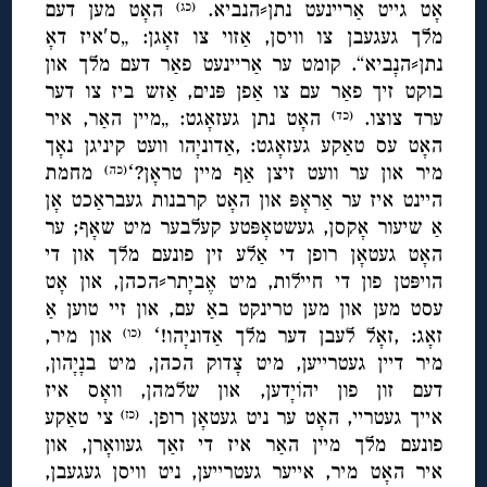
אָט גייט אַריינעט נתן⸗הנביא.
האָט מען דעם
(כג)
מלך געגעבן צו וויסן, אַזוי צו זאָגן: „ס′איז דאָ
נתן⸗הנָביא“. קומט ער אַריינעט פאַר דעם מלך און
בוקט זיך פאַר עם צו אַפן פּנים, אַזש ביז צו דער
ערד צוצו.
האָט נתן געזאָגט: „מיין האַר, איר
(כד)
האָט עס טאַקע געזאָגט: ,אַדוניָהו וועט קיניגן נאָך
מיר און ער וועט זיצן אַף מיין טראָן?ʻ
מחמת
(כה)
היינט איז ער אַראָפּ און האָט קרבנות געבראַכט אָן
אַ שיעור אָקסן, געשטאָפּטע קעלבער מיט שאָף; ער
האָט געטאָן רופן די אַלע זין פונעם מלך און די
הויפּטן פון די חיילות, מיט
אֶ
ביָתר⸗הכהן, און אָט
עסט מען און מען טרינקט באַ עם, און זיי טוען אַ
זאָג: ,זאָל לעבן דער מלך אַדוניָהו!ʻ
און מיר,
(כו)
מיר דיין געטרייען, מיט צָדוק הכהן, מיט בנָיָהון,
דעם זון פון יהוֹיָדען, און שלמהן, וואָס איז
אייך געטריי, האָט ער ניט געטאָן רופן.
צי טאַקע
(כז)
פונעם מלך מיין האַר איז די זאַך געוואָרן, און
איר האָט מיר, אייער געטרייען, ניט וויסן געגעבן,