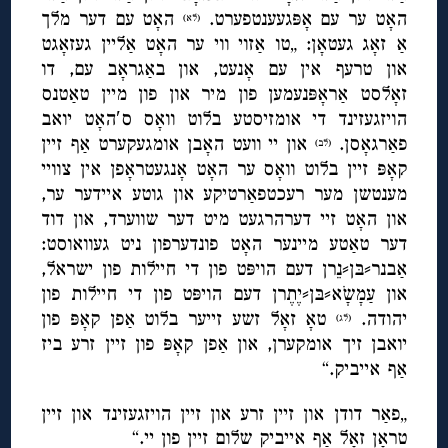
האָט ער עם אָפּגעענטפערט.
האָט עם דער מלך
(לא)
אַ זאָג געטאָן: „טו אַזוי ווי ער האָט אַליין געזאָגט
און טרעף אין עם אָנעט, און באַגראָב עם, דו
זאָלסט אַראָפּנעמען פון מיר און פון מיין טאַטנס
הויזגעזינד די אומזיסטע בלוט וואָס ס′האָט יואב
פאַרגאָסן.
און יי וועט האָבן אומגעקערט אַף זיין
(לב)
קאָפּ זיין בלוט וואָס ער האָט אָנגעטראָפן אין צוויי
מענטשן מער רעכטפאַרטיקע און גוטע איידער ער,
און האָט זיי דערהרגעט מיט דער שווערד, און דוד
דער טאַטע מיינער האָט פונדערפון ניט געוואוסט:
אַבנר⸗בּן⸗נֵרן דעם הויפּט פון די חיילות פון ישראל,
און עַמָשָֹא⸗בּן⸗יֶתֶרן דעם הויפּט פון די חיילות פון
יהודה.
טאָ זאָל זשע זייער בלוט אַפן קאָפּ פון
(לג)
יואבן זיך אומקערן, און אַפן קאָפּ פון זיין זרע ביז
אַף אייביק.“
„פאַר דודן און זיין זרע און זיין הויזגעזינד און זיין
טראָן זאָל אַף אייביק שלום זיין פון יי.“