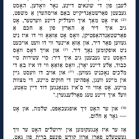
לעבן פון די שונאים דיינע, נאָר וואָדען, האָסט
געבעטן פאַרשטאַנדיקייט באַם אויסהערן אַ משפּט,
איז אָט מאַך איך וועדליק דיינע ווערטער, אָט
(יב)
גיב איך דיר אַ האַרץ פון אַ חכם אַ
פאַרשטאַנדהאַפטיקן, וואָס אָט אַזאַאָ ווי דו איז ניט
געווען פאַר דיר, און אַזאַ איינער ווי דו וועט אויכעט
ניט אופקומען נאָך דיר.
און אויך דאָס וואָס
(יג)
האָסט ניט געבעטן גיב איך דיר: סיי עשירות סיי
כבוד, אַלע דיינע יאָרן, וואָס אַזאַאָ ווי דו איז באַ די
מלכים נאָכניט געווען.
און אויב דו וועסט גיין
(יד)
אין מיינע וועגן, אָפּהיטן די חוקים מיינע, די מצוות
מיינע, אָט אַזוי ווי ס′איז געגאַנגען דוד דיין טאַטע,
וועל איך דיינע טעג פאַרלענגערן.“
און ער האָט זיך אופגעכאַפּט, שלמה, און אָט
(טו)
— גאָר אַ חלום.
אַז ער איז אָנגעקומען אין ירושלים האָט ער זיך
געשטעלט פאַרן ארון קודש פונעם ברית פון גאָט,