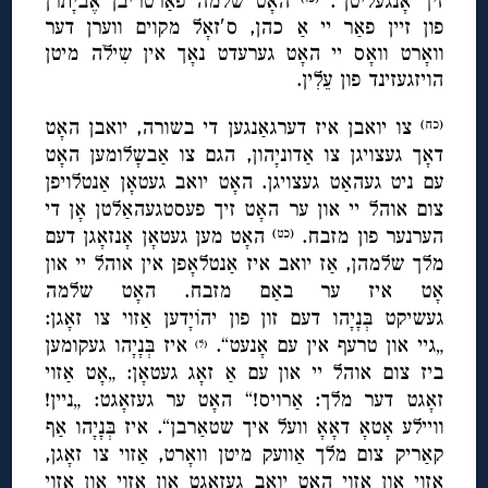
זיך אָנגעליטן“.
האָט שלמה פאַרטריבן אֶביָתרן
פון זיין פאַר יי אַ כהן, ס′זאָל מקוים ווערן דער
וואָרט וואָס יי האָט גערעדט נאָך אין שִילֹה מיטן
הויזגעזינד פון עֵלִין.
צו יואבן איז דערגאַנגען די בשורה, יואבן האָט
(כח)
דאָך געצויגן צו אַדוניָהון, הגם צו אַבשָלומען האָט
עם ניט געהאַט געצויגן. האָט יואב געטאָן אַנטלויפן
צום אוהל יי און ער האָט זיך פעסטגעהאַלטן אָן די
הערנער פון מזבח.
האָט מען געטאָן אָנזאָגן דעם
(כט)
מלך שלמהן, אַז יואב איז אַנטלאָפן אין אוהל יי און
אָט איז ער באַם מזבח. האָט שלמה
געשיקט בְּנָיָהו דעם זון פון יהוֹיָדען אַזוי צו זאָגן:
„גיי און טרעף אין עם אָנעט“.
איז בְּנָיָהו געקומען
(ל)
ביז צום אוהל יי און עם אַ זאָג געטאָן: „אָט אַזוי
זאָגט דער מלך: אַרויס!“ האָט ער געזאָגט: „ניין!
וויילע אָטאָ דאָאָ וועל איך שטאַרבן“. איז בְּנָיָהו אַף
קאַריק צום מלך אַוועק מיטן וואָרט, אַזוי צו זאָגן,
אַזוי און אַזוי האָט יואב געזאָגט און אַזוי און אַזוי