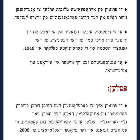
♦ די פּרואוון פון אייראָפּעאישע מלוכות ערלעך צו אָנערקענען
זייער ראָלע אין דער חורבן פאַרגאַנגענהייט פון זייערע לענדער.
♦ אַז די דיסקוסיע איבער גענאָציד אין אייראָפּע מוז זיך
ווייטער פירן אויפן סמך פון דער דעפיניציע פון דער
גענאָציד⸗הסכמה פון די פאַראייניקטע פעלקער אין 1948.
♦ אַז אַנטיסעמיטיזם זעט זיך ווייטער אין אייראָפּע און
אַנדערשוואו.
פּסלען:
♦ די פּרואוון אויף צו פאַרפּלאָנטערן דעם חורבן דורכן פּרובירן
פאַרמינערן זיין אוניקאַלקייט, האַלטן דעם חורבן פאַר
גלייך⸗אויף⸗גלייך, ענלעך אָדער עקוויוואַלענט צום קאָמוניזם, ווי
עס ווערט געזאָגט אין דער פּראָגער דעקלאַראַציע פון 2008.