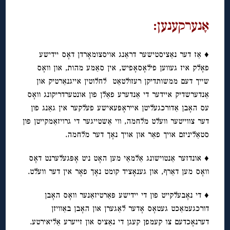
אָנערקענען:
♦ אַז דער נאַציסטישער דראַנג אויסצומאָרדן דאָס יידישע
פאָלק איז געווען פילאָסאָפיש, אין סאַמע מהות, און וואָס
שייך דעם ממשותדיקן רעזולטאַט לחלוטין אייגנאַרטיק און
אַנדערשדיק איידער די אַנדערע פאַלן פון אונטערדריקונג וואָס
עס האָבן אַדורכגעליטן אייראָפּעאישע פעלקער אין גאַנג פון
דער צווייטער וועלט מלחמה, ווי אַשטייגער די גרויזאַמקייטן פון
סטאַליניזם אויך פאַר און אויך נאָך דער מלחמה.
♦ אונדזער אַנטוישונג אַלמאַי מען האָט ניט אָפּגעלערנט דאָס
וואָס מען דאַרף, און גענאָציד קומט נאָך פאָר אין דער וועלט.
♦ די נאָבעלקייט פון די יידישע פּאַרטיזאַנער וואָס האָבן
דורכגעמאַכט געטאָס אָדער לאַגערן און האָבן באַוויזן
דערנאָכדעם צו קעמפן קעגן די נאַציס און זייערע אַליאירטע.