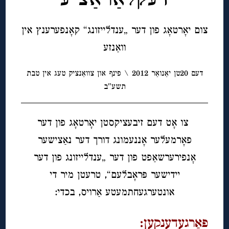
צום יאָרטאָג פון דער „ענדלייזונג“ קאָנפערענץ אין
וואַנזע
דעם 20טן יאַנואַר 2012 \ פינף און צוואַנציק טעג אין טבת
תשע″ב
צו אָט דעם זיבעציקסטן יאָרטאָג פון דער
פאָרמעלער אָננעמונג דורך דער נאַצישער
אָנפירערשאַפט פון דער „ענדלייזונג פון דער
יידישער פּראָבלעם“, טרעטן מיר די
אונטערגעחתמעטע אַרויס, בכדי:
פאַרגעדענקען: