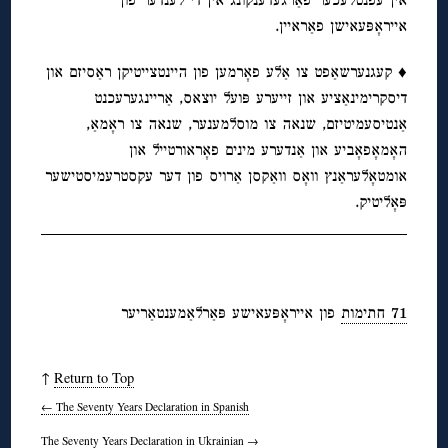
אייראָפּעאישן פאַראיין.
♦ קעגנערשאַפט צו אַלע פאָרמען פון היינטצייטיקן ראַסיזם און
דיסקרימינאַציע און זייערע פּועל יוצאס, אַריינגערעכנט
אַנטיסעמיטיזם, שנאה צו מוסלמענער, שנאה צו ראָמאַ,
האָמאָפאָביע און אַנדערע מינים פאָראורטייל און
אומטאָלעראַנץ וואָס וואַקסן אַרויס פון דער עקסטרעמיסטישער
פּאָליטיק.
71 חתימות
פון אייראָפּעאישע פּאַרלאַמענטאַריער
↑
Return to Top
←
The Seventy Years Declaration in Spanish
The Seventy Years Declaration in Ukrainian
→