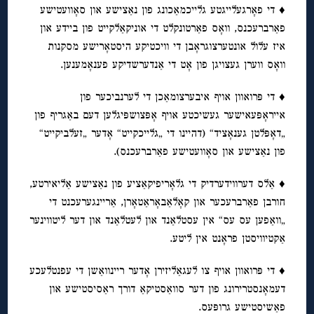
♦ די פאָרגעלייגטע גלייכמאַכונג פון נאַצישע און סאָוועטישע
פאַרברעכנס, וואָס פאַרטונקלט די אוניקאַלקייט פון ביידע און
איז עלול אונטערצוגראָבן די וויכטיקע היסטאָרישע מסקנות
וואָס ווערן געצויגן פון אָט די אַנדערשדיקע פענאָמענען.
♦ די פּרואוון אויף איבערצומאַכן די לערנביכער פון
אייראָפּעאישער געשיכטע אויף אָפּצושפּיגלען דעם באַגריף פון
„דאָפּלטן גענאָציד“ (דהיינו די „גלייכקייט“ אָדער „זעלביקייט“
פון נאַצישע און סאָוועטישע פאַרברעכנס).
♦ אַלס דערווידערדיק די גלאָריפיקאַציע פון נאַצישע אַליאירטע,
חורבן פאַרברעכער און קאָלאַבאָראַטאָרן, אַריינגערעכנט די
„וואַפען עס עס“ אין עסטלאַנד און לעטלאַנד און דער ליטווינער
אַקטיוויסטן פראָנט אין ליטע.
♦ די פּרואוון אויף צו לעגאַליזירן אָדער ריינוואַשן די עפנטלעכע
דעמאָנסטרירונג פון דער סוואַסטיקאַ דורך ראַסיסטישע און
פאַשיסטישע גרופּעס.