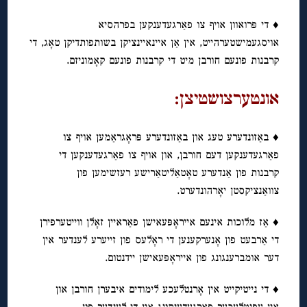
♦ די פּרואוון אויף צו פאַרגעדענקען בפרהסיא
אויסגעמישטערהייט, אין אַן איינאיינציקן בשותפותדיקן טאָג, די
קרבנות פונעם חורבן מיט די קרבנות פונעם קאָמוניזם.
אונטערצושטיצן:
♦ באַזונדערע טעג און באַזונדערע פּראָגראַמען אויף צו
פאַרגעדענקען דעם חורבן, און אויף צו פאַרגעדענקען די
קרבנות פון אַנדערע טאָטאַליטאַרישע רעזשימען פון
צוואַנציקסטן יאָרהונדערט.
♦ אַז מלוכות אינעם אייראָפּעאישן פאַראיין זאָלן ווייטערפירן
די אַרבעט פון אָנערקענען די ראָלעס פון זייערע לענדער אין
דער אומברענגונג פון אייראָפּעאישן יידנטום.
♦ די נייטיקייט אין אָרנטלעכע לימודים איבערן חורבן און
אין עפנטלעכער פאַרגעדענקונג אין די לענדער פון