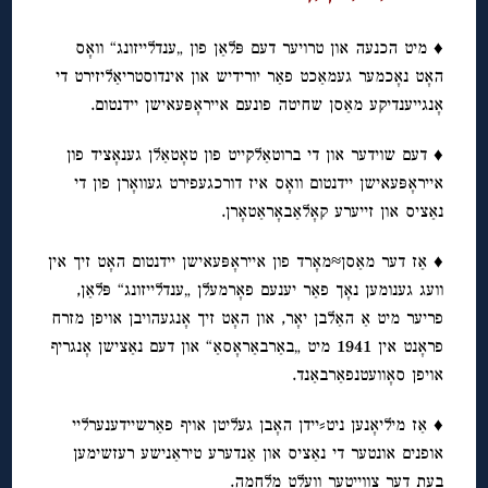
♦ מיט הכנעה און טרויער דעם פּלאַן פון „ענדלייזונג“ וואָס
האָט נאָכמער געמאַכט פאַר יורידיש און אינדוסטריאַליזירט די
אָנגייענדיקע מאַסן שחיטה פונעם אייראָפּעאישן יידנטום.
♦ דעם שוידער און די ברוטאַלקייט פון טאָטאַלן גענאָציד פון
אייראָפּעאישן יידנטום וואָס איז דורכגעפירט געוואָרן פון די
נאַציס און זייערע קאָלאַבאָראַטאָרן.
♦ אַז דער מאַסן≈מאָרד פון אייראָפּעאישן יידנטום האָט זיך אין
וועג גענומען נאָך פאַר יענעם פאָרמעלן „ענדלייזונג“ פּלאַן,
פריער מיט אַ האַלבן יאָר, און האָט זיך אָנגעהויבן אויפן מזרח
פראָנט אין 1941 מיט „באַרבאַראָסאַ“ און דעם נאַצישן אָנגריף
אויפן סאָוועטנפאַרבאַנד.
♦ אַז מיליאָנען ניט⸗יידן האָבן געליטן אויף פאַרשיידענערליי
אופנים אונטער די נאַציס און אַנדערע טיראַנישע רעזשימען
בעת דער צווייטער וועלט מלחמה.