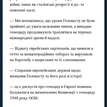
війни, таких як сталінські репресії в до- та
повоєнні часи;
— Ми непокоїмось, що уроки Голокосту не були
прийняті до уваги належним чином, а випадки
геноциду продовжують траплятися на теренах
міжнародної арени й надалі;
— Відвагу єврейських партизанів, що вижили в
гетто та концентраційних таборах та вирушили
на боротьбу з нацистами та їх союзниками;
— Старання європейських держав щодо
визнання Голокосту та його ролі в історії
— щ о дискусія про геноцид в Європі повинна
базуватися на визначеннях Конвенції з геноциду
1948 року ООН;