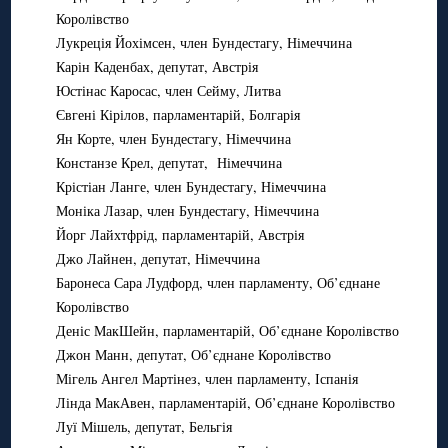
Королівство
Лукреція Йохімсен, член Бундестагу, Німеччина
Карін Каденбах, депутат, Австрія
Юстінас Каросас, член Сейму, Литва
Євгені Кірілов, парламентарій, Болгарія
Ян Корте, член Бундестагу, Німеччина
Констанзе Крел, депутат, Німеччина
Крістіан Ланге, член Бундестагу, Німеччина
Моніка Лазар, член Бундестагу, Німеччина
Йорг Лайхтфрід, парламентарій, Австрія
Джо Лайнен, депутат, Німеччина
Баронеса Сара Лудфорд, член парламенту, Об’єднане
Королівство
Деніс МакШейн, парламентарій, Об’єднане Королівство
Джон Манн, депутат, Об’єднане Королівство
Мігель Ангел Мартінез, член парламенту, Іспанія
Лінда МакАвен, парламентарій, Об’єднане Королівство
Луї Мішель, депутат, Бельгія