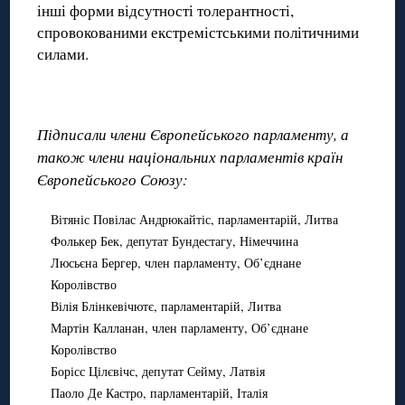
інші форми відсутності толерантності,
спровокованими екстремістськими політичними
силами.
Підписали члени Європейського парламенту, а
також члени національних парламентів країн
Європейського Союзу:
Вітяніс Повілас Андрюкайтіс, парламентарій, Литва
Фолькер Бек, депутат Бундестагу, Німеччина
Люсьєна Бергер, член парламенту, Об’єднане
Королівство
Вілія Блінкевічютє, парламентарій, Литва
Мартін Калланан, член парламенту, Об’єднане
Королівство
Борісс Цілєвічс, депутат Сейму, Латвія
Паоло Де Кастро, парламентарій, Італія