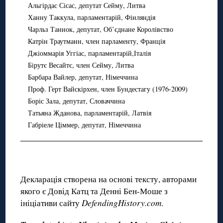
Альгірдас Сісас, депутат Сейму, Литва
Ханну Таккула, парламентарій, Фінляндія
Чарльз Таннок, депутат, Об’єднане Королівство
Катрін Траутманн, член парламенту, Франція
Джіоммарія Уггіас, парламентарій,Італія
Бірутє Весайтє, член Сейму, Литва
Барбара Вайлер, депутат, Німеччина
Проф. Герт Вайскірхен, член Бундестагу (1976-2009)
Боріс Зала, депутат, Словаччина
Татьяна Жданова, парламентарій, Латвія
Габріеле Ціммер, депутат, Німеччина
Декларація створена на основі тексту, авторами
якого є Довід Катц та Денні Бен-Моше з
ініціативи сайту
DefendingHistory
.
com
.