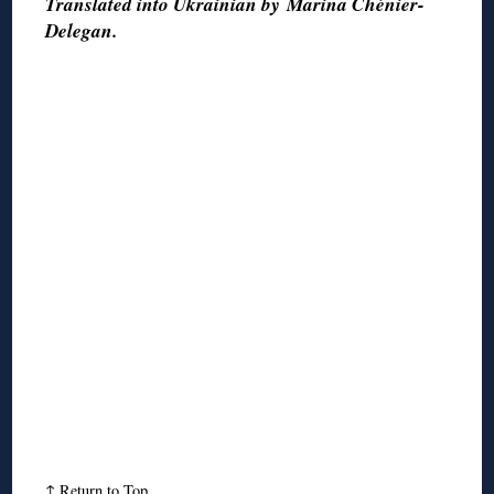
Translated into Ukrainian by Marina Chénier-
Delegan.
↑
Return to Top