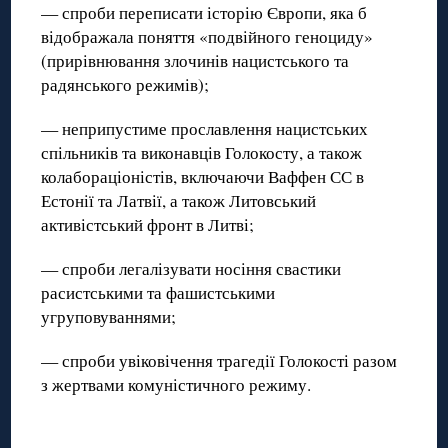
— спроби переписати історію Європи, яка б
відображала поняття «подвійного геноциду»
(прирівнювання злочинів нацистського та
радянського режимів);
— неприпустиме прославлення нацистських
спільників та виконавців Голокосту, а також
колабораціоністів, включаючи Ваффен СС в
Естонії та Латвії, а також Литовський
активістський фронт в Литві;
— спроби легалізувати носіння свастики
расистськими та фашистськими
угруповуваннями;
— спроби увіковічення трагедії Голокості разом
з жертвами комуністичного режиму.