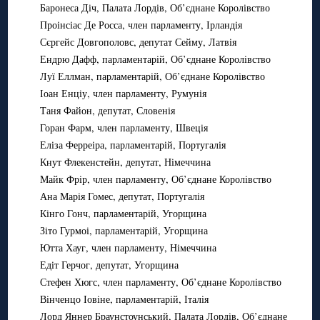
Баронеса Діч, Палата Лордів, Об’єднане Королівство
Проінсіас Де Росса, член парламенту, Ірландія
Сєргейс Довгополовс, депутат Сейму, Латвія
Ендрю Дафф, парламентарій, Об’єднане Королівство
Луї Еллман, парламентарій, Об’єднане Королівство
Іоан Енціу, член парламенту, Румунія
Таня Файон, депутат, Словенія
Горан Фарм, член парламенту, Швеція
Еліза Ферреіра, парламентарій, Португалія
Кнут Флекенстейн, депутат, Німеччина
Майк Фрір, член парламенту, Об’єднане Королівство
Ана Марія Гомес, депутат, Португалія
Кінго Гонч, парламентарій, Угорщина
Зіто Гурмоі, парламентарій, Угорщина
Ютта Хауг, член парламенту, Німеччина
Едіт Герчог, депутат, Угорщина
Стефен Хюгс, член парламенту, Об’єднане Королівство
Вінченцо Іовіне, парламентарій, Італія
Лорд Яннер Браунстоунський, Палата Лордів, Об’єднане