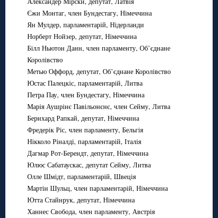
Александер Мірски, депутат, Латвія
Єжи Монтаг, член Бундестагу, Німеччина
Ян Мулдер, парламентарій, Нідерланди
Норберт Нойзер, депутат, Німеччина
Білл Ньютон Данн, член парламенту, Об’єднане
Королівство
Метью Оффорд, депутат, Об’єднане Королівство
Юстас Палецкіс, парламентарій, Литва
Петра Пау, член Бундестагу, Німеччина
Марія Аушрінє Павільонєнє, член Сейму, Литва
Бернхард Рапкай, депутат, Німеччина
Фредерік Ріс, член парламенту, Бельгія
Нікколо Ріналді, парламентарій, Італія
Дагмар Рот-Берендт, депутат, Німеччина
Юлюс Сабатаускас, депутат Сейму, Литва
Олле Шмідт, парламентарій, Швеція
Мартін Шульц, член парламентарій, Німеччина
Ютта Стайнрук, депутат, Німеччина
Ханнес Свобода, член парламенту, Австрія