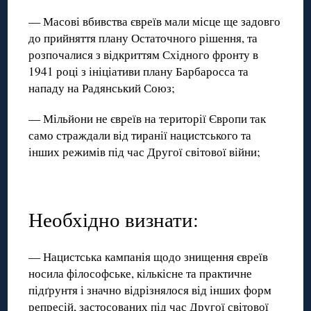
— Масові вбивства євреїв мали місце ще задовго
до прийняття плану Остаточного рішення, та
розпочалися з відкриттям Східного фронту в
1941 році з ініціативи плану Барбаросса та
нападу на Радянський Союз;
— Мільйони не євреїв на території Європи так
само страждали від тиранії нацистського та
інших режимів під час Другої світової війни;
Необхідно визнати:
— Нацистська кампанія щодо знищення євреїв
носила філософське, кількісне та практичне
підґрунтя і значно відрізнялося від інших форм
репресій, застосованих під час Другої світової