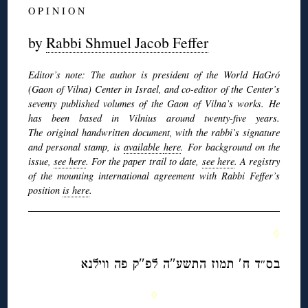
O P I N I O N
by
Rabbi Shmuel Jacob Feffer
Editor’s note: The author is president of the World HaGró
(Gaon of Vilna) Center in Israel, and co-editor of the Center’s
seventy published volumes of the Gaon of Vilna’s works. He
has been based in Vilnius around twenty-five years.
The
original handwritten document, with the rabbi’s signature
and personal stamp, is
available
here
.
For background on the
issue,
see here
. For the paper trail to date,
see here
. A registry
of the mounting international agreement with Rabbi Feffer’s
position
is here
.
◊
בס
ד ח′ תמוז התשע″ה לפ″ק פה ווילנא
″
◊