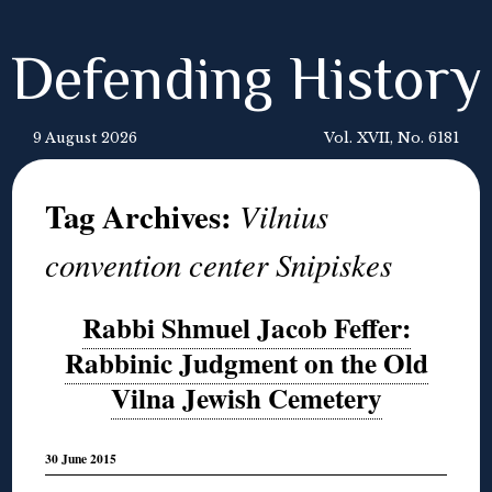
Defending History
9 August 2026
Vol. XVII, No. 6181
Tag Archives:
Vilnius
convention center Snipiskes
Rabbi Shmuel Jacob Feffer:
Rabbinic Judgment on the Old
Vilna Jewish Cemetery
30 June 2015