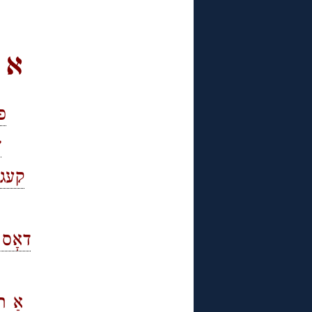
א י
פ
ד
קעגן
דאָס 
אַ ת