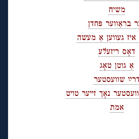
משיח
 בראַווער פּחדן
 איז געווען אַ מעשה
דאָס ריזעלע
אַ גוטן טאָג
רײַ שוועסטער
ועסטער נאָך זייער טויט
אמת
◊