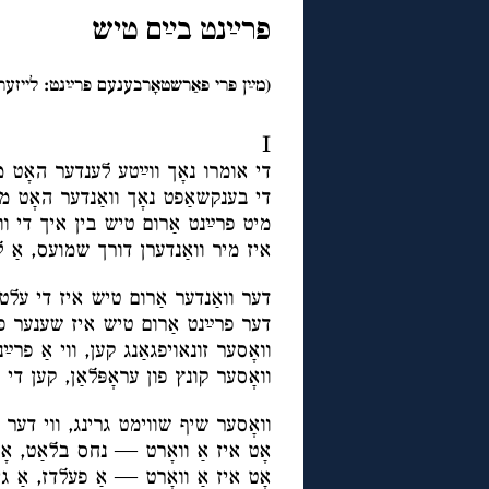
פרײַנט בײַם טיש
(מײַן פרי פאַרשטאָרבענעם פרײַנט: לייזער סאַפרין)
I
די אומרו נאָך ווײַטע לענדער האָט מי
די בענקשאַפט נאָך וואַנדער האָט מ
מיט פרײַנט אַרום טיש בין איך די וו
איז מיר וואַנדערן דורך שמועס, אַ ל
דער וואַנדער אַרום טיש איז די עלט
דער פרײַנט אַרום טיש איז שענער פו
וואָסער זונאויפגאַנג קען, ווי אַ פ
וואָסער קונץ פון עראָפּלאַן, קען די ו
וואָסער שיף שווימט גרינג, ווי דע
אָט איז אַ וואָרט — נחס בלאַט, אָ
אָט איז אַ וואָרט — אַ פעלדז, אַ ג