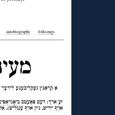
autobiography
folksongs
מעינ
אַ קראַנץ געקליבענע לידער צ
זע אויך: דעם פּאָעטס
ביאָגראַפיע
אויף יידיש, נײַן אויף ענגליש). א