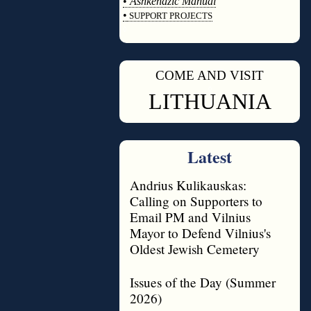
•
Ashkenazic Manual
•
SUPPORT PROJECTS
◊
COME AND VISIT
◊
LITHUANIA
Latest
Andrius Kulikauskas:
Calling on Supporters to
Email PM and Vilnius
Mayor to Defend Vilnius's
Oldest Jewish Cemetery
Issues of the Day (Summer
2026)