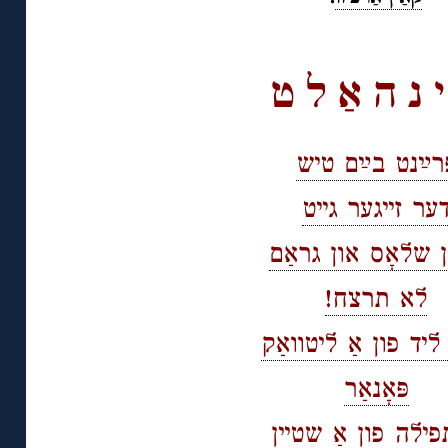
◊
 נ ה אַ ל ט
רײַנט בײַם טיש
ער זייגער גייט
 שלאָס און גראַם
לא תרצח!
ליד פון אַ ליטוואַק
פּאָנאַר
פילה פון אַ שטיין