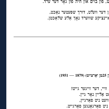
ש, פון בוים און חיה פון גאָר דער ערד.
 דער וועלט, דורך שפּעטער נאַכט,
יינציקע שווערד נאָך אַלע שלאַכטן.
1)
וויי, דער זייגער גייט!
 אַליין נאָר גיין.
וועט ניט פאַרגיין,
 ניט פאַרגאַנגען פאַרגייט.