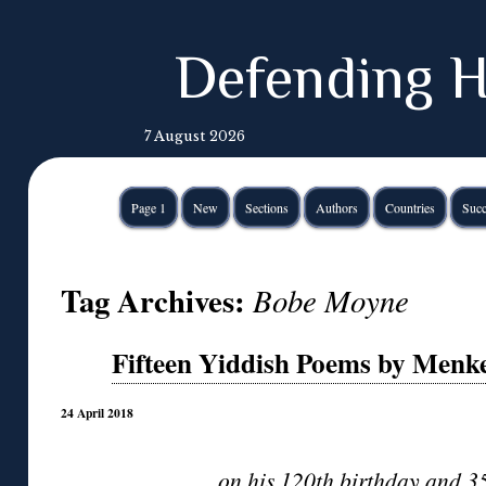
Defending H
7 August 2026
Page 1
New
Sections
Authors
Countries
Succ
Tag Archives:
Bobe Moyne
Fifteen Yiddish Poems by Menk
24 April 2018
◊