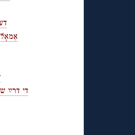
דער
אַמאָל
ד
די דרײַ שו