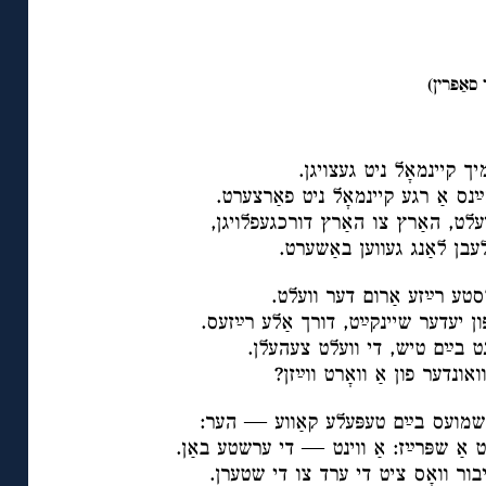
ך קיינמאָל ניט געצויגן.
ײַנס אַ רגע קיינמאָל ניט פאַרצערט.
עלט, האַרץ צו האַרץ דורכגעפלויגן,
עבן לאַנג געווען באַשערט.
סטע רײַזע אַרום דער וועלט.
ן יעדער שיינקײַט, דורך אַלע רײַזעס.
רײַנט בײַם טיש, די וועלט צעהעלן.
ואונדער פון אַ וואָרט ווײַזן?
ר שמועס בײַם טעפּעלע קאַווע — הער:
ט אַ שפּרײַז: אַ ווינט — די ערשטע באַן.
יבור וואָס ציט די ערד צו די שטערן.