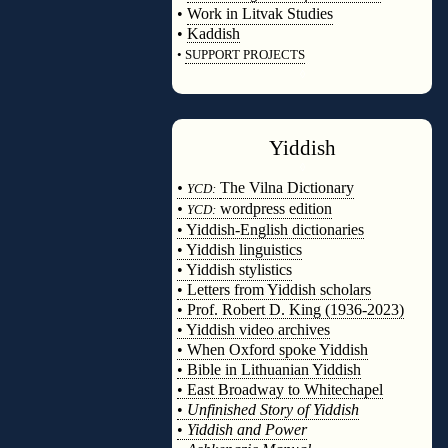
•
Work in Litvak Studies
•
Kaddish
•
SUPPORT PROJECTS
◊
Yiddish
◊
•
The Vilna Dictionary
YCD:
•
wordpress edition
YCD:
• Yiddish-English dictionaries
• Yiddish linguistics
• Yiddish stylistics
• Letters from Yiddish scholars
• Prof. Robert D. King (1936-2023)
• Yiddish video archives
• When Oxford spoke Yiddish
• Bible in Lithuanian Yiddish
• East Broadway to Whitechapel
•
Unfinished Story of Yiddish
•
Yiddish and Power