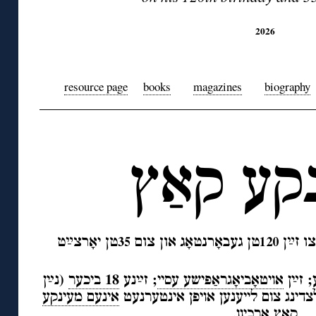
2026
◊
resource page
books
magazines
biography
◊
קע קאַץ
ײַ
ײַ
ו ז
ן
טן געבאָרנטאָג און צום
טן יאָרצ
ט
35
120
; זײַן
אויטאָביאָגראַפישע עסיי
; זײַנע
18 ביכער
(נײַן
ַלצדינג צום לייענען אויפן אינטערנעט
אינעם מעינקע
קאַץ אַרכיוו
.