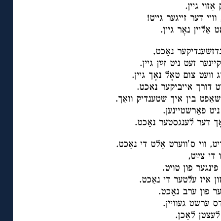
ַזוי גיין.
וויי דער זייגער גייט!
 אַליין נאָר גיין.
נדזשענדיקער נאַכט,
יינער זעט ניט זײַן גיין.
וועט צום טאָל נאָך גיין.
ט דורך אייביקער נאַכט.
נקשאַפט בין איך שטענדיק וואַך.
יט פאַרשטיינען.
אָך דער לענגסטער נאַכט.
ט, ווי סʹווערט אַלט די נאַכט.
 די צײַט,
פינגער פון טויט.
ון איז עלטער די נאַכט.
ער פון ערב נאַכט.
ס ערשט געוויין.
לעצטן לאַכן.