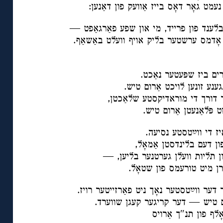
נעמט גאָר דאָס בייז אַוועק פון דאַנען:
לענד פון פרייד, מי און שפע פאַרגאַפט —
 אָדמס ערשטער בליק אויף וועלט באַשאַף.
ם ביז שפּעטער נאַכט.
גענע זונען לויכט אַרום טיש.
ד דורך די מוראדיקסטע שלאַכטן,
 פּלאַנעטן אַרום טיש.
יז די ווײַטסטע נסיעה.
פון דעם בלינדסטן אַמאָל,
ון תליות וועלן גערטנער בליען, —
ָרן מיט טורעמס פון שטאָל.
דער ווײַטסטער נאָך ניט פאַרזייטער רויז.
ם טיש — דער קריגער קעגן שווערד.
אָלף פון תנ″ך אַרויס