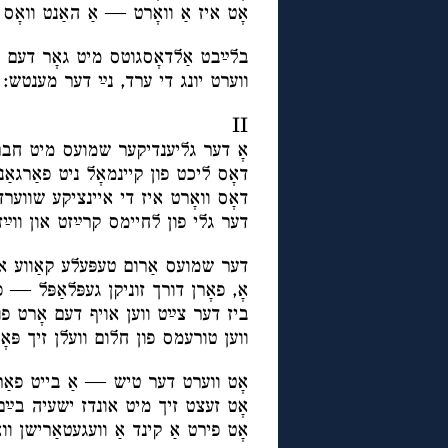
אָט איז אַ וואָרט — אַ האַנט וואָס 
בלײַבט אַלדאָסגוטס מיט גאָר דעם ב
ווערט יונג די ערד, נײַ דער מענטש:
II
אָ דער גליענדיקער שמועס מיט חברי
דאָס ליכט פון קיינמאָל ניט פאַרגאַנ
דאָס וואָרט איז די איינציקע שווער
דער גלי פון לחיימס קרײַזט און ווײַזט
דער שמועס אַרום טעפּעלע קאַווע א
אָ, פאָרן דורך זוניקן געפּלאַפּל — 
ביז דער צײַט ווען אויף דעם אָרט פ
ווען טורעמס פון חלום וועלן זיך פּא
אָט ווערט דער טיש — אַ בייט פאַר 
אָט זעצט זיך מיט אונדז ישעיה בײַ
אָט פירט אַ קינד אַ וועגעטאַרישן וו