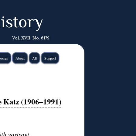
istory
Vol. XVII, No. 6179
esses
About
All
Support
e Katz (1906–1991)
on his 120th birthday and 35th yortsayt