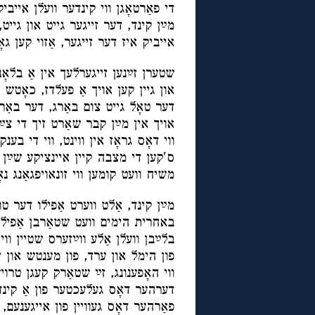
די פאַרטאָגן ווי קינדער וועלן אייביק א
מײַן קינד, דער זייגער גייט און גייט, 
אייביק איז דער זייגער, אַזוי קען גאָט
שטערן זײַנען זייגערלעך אין אַ בלאָ
און גיין קען אויך אַ פעלדז, כאָטש ק
דער טאָל גייט צום באַרג, דער באַרג 
אויך אין מײַן קבר שאַרט זיך די צײַ
ווי דאָס גראָז אין ווינט, ווי די בע
ס′קען די מצבה קיין איינציקע שײַן נ
משיח וועט קומען ווי זונאויפגאַנג נ
מײַן קינד, אַלט ווערט אַפילו דער טוי
באחרית הימים וועט שטאַרבן אַפילו
בלײַבן וועלן אַלע ווײַזערס שטיין ווי 
פון הימל און ערד, פון מענטש און ז
ווי האָפענונג, זײַ שטאַרק קעגן טרוי
דערהער דאָס געלעכטער פון אַ קינד
פאַרהער דאָס געוויין פון אייגענעם, 