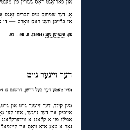
און פאַריאָגט דאָס געוויין פון מענט
אָ, דער שמועס מיט חברים זאָגט אָן
אַז בלײַבן וועט דאָס וואָרט — די א
פון:
אינמיטן טאָג
(1954), זז. 90 – 91.
◊
דער זייגער גייט
(מײַן טאַטע דער בעל דרשן, דרשנט צו זײַן 25טן יאָרצײַט) (1879 — 951
מײַן קינד, דער זייגער גייט און גייט, 
אייביק איז דער זייגער, אַזוי קען גאָט
אַפילו פון אַ קלאַנג אַ ווידערקלאַנג 
נאָר אַ טאָג אַזאַ וואָס איז קיינמאָל