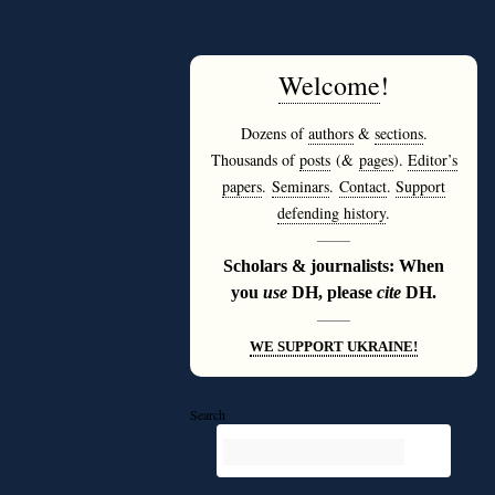
Welcome
!
Dozens of
authors
&
sections
.
Thousands of
posts
(&
pages
).
Editor’s
papers
.
Seminars
.
Contact
.
Support
defending history
.
———
Scholars & journalists: When
you
use
DH, please
cite
DH.
———
WE SUPPORT UKRAINE!
Search