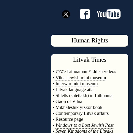
Human Rights
Litvak
Times
◊
•
Lithuanian Yiddish videos
LYVA:
•
Vilna Jewish mini museum
•
Interwar mini museum
•
Litvak language atlas
•
Shtetls (shtetlakh) in Lithuania
•
Gaon of Vilna
•
Mikháleshik yizkor book
•
Contemporary Litvak affairs
•
Resource page
•
Windows to a Lost Jewish Past
•
Seven Kingdoms of the Litvaks