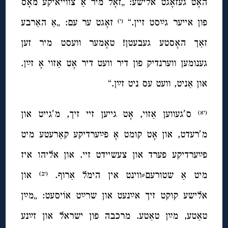
האָט געזאָגט אלישע: „זאָל מיר אַ צווייאיקע מאָס
פון אייער גײַסט זיין.“
זאָגט ער עם: „אַ האַרבע
(י)
זאַך האָסטע געבעטן! טאָמער וועסט מיר זען
גענומען ווערנדיק פון דיר וועט דיר אָט אַזוי אָ זײַן.
און אַניט, וועט עס ניט זײַן.“
ס′געווען אַזוי, אָט גייען זיי זיך, מ′גייט און
(יא)
מ′רעדט, און אָט קומט אָ פײַערדיקע קאַרעטע מיט
פײַערדיקע פערד און צעשיידט זיי. און אליהו איז
מיט אַ שטורעם⸗ווינט אין הימל אַרוף.
און
(יב)
אלישע קוקט זיך אײַנעט און שרײַט אוֹיסעט: „מײַן
טאַטע, מײַן טאַטע. מרכבה פון ישראל און זײַנע