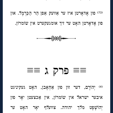
פון אָדאָרטן איז ער אַוועק אַפן הַר הַכַּרְמֶל. און
(כה)
פון אָדאָרטן האָט ער זיך אומגעקערט אין שוֹמרוֹן.
◊
≡≡
פּרק ג ≡≡
יְהוֹרָם, דער זון פון אַחְאָבן, האָט געקיניגט
(א)
איבער ישראל אין שוֹמרוֹן, אין אַכצעטן יאָר פון
יְהוֹשָׁפָט מלך יהודה. צוועלף יאָר האָט ער