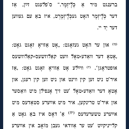
ברענגט מיר אַ כְּלֶיזְמֶר.“ ס′פלעגט זײַן, אַז
דער כְּלֶיזְמֶר האָט געכְּלֶיזְמֶרְט, איז באַ עם געווען
דער יַד יי.
און ער האָט געזאָגט: „אָט אַזויאָ זאָגט גאָט:
(טז)
,אָטאָ דער וואַדע⸗טאָל וועט קאַלוזשעס⸗קאַלוזשעס
אופטראָגןʻ.
ווײַלע אָט אַזויאָ זאָגט גאָט: ,אַז
(יז)
איר′ט ניט זען קין ווינט און ניט זען קין רעגן, און
אָטאָ דער וואַדע⸗טאָל ′עט זיך אָנפילן מיט וואַסער
און איר′ט טרינקען, איר מיט אײַערע סטאַדעס מיט
(יח)
אײַערע טשערעדעס
אַ′ דאָס איז באַ גאָט אַ
קלייניקײַט ′עט ער אַוודאי געבן מוֹאָב אין אײַערע