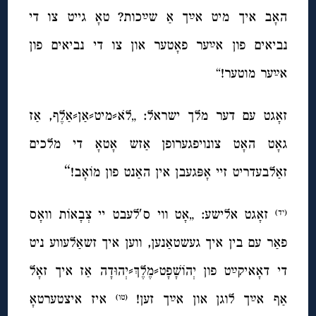
האָב איך מיט אײַך אַ שײַכות? טאָ גייט צו די
נביאים פון אײַער פאָטער און צו די נביאים פון
אײַער מוטער!“
זאָגט עם דער מלך ישראל: „לֹא⸗מיט⸗אַן⸗אַלֶף, אַז
גאָט האָט צונויפגערופן אַזש אָטאָ די מלכים
“
זאַלבעדריט זיי אָפּגעבן אין האַנט פון מוֹאָב!
זאָגט אלישע: „אָט ווי ס′לעבט יי צְבָאוֹת וואָס
(יד)
פאַר עם בין איך געשטאַנען, ווען איך זשאַלעווע ניט
די דאָאיקײַט פון יְהוֹשָׁפָט⸗מֶלֶךְ⸗יְהוּדָה אַז איך זאָל
אַף אײַך לוגן און אײַך זען!
איז איצטערטאָ
(טו)