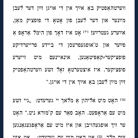
ווערטהאַפטיק באַ אײַך אין די אויגן זײַן דער לעבן
מײַנער און דער לעבן פון אָטאָ די פופציק מאַן,
אײַערע געטרײַע!
אָט איז דאָך פון הימל אַראָפּ אַ
(יד)
פײַער און ט′אופגעפרעסן די ביידע פרייערדיקע
פופציקער⸗קאַפּיטאַנען, אינאיינעם מיט זייערע
פופציקער. איז איצטערטאָ זאָל זשע ווערטהאַפטיק
זײַן מײַן לעבן באַ אײַך אין די אויגן.“
האָט מיט אליהון אַ מלאך יי גערעדט: „גיי זשע
(טו)
מיט עם אַראָפּעט. האָב פאַר עם ק′מורא ניט.“ האָט
ער זיך אופגעהויבן און איז מיט עם אַראָפּגעגאַנגען
צום מלך,
און האָט מיט עם גערעדט: „אָט אַזוי
(טז)