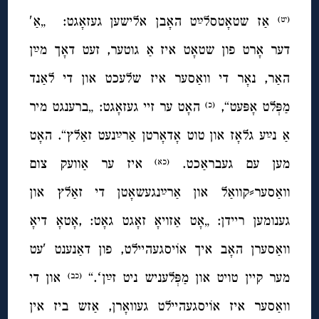
אַז שטאָטסלײַט האָבן אלישען געזאָגט: „אַ′
(יט)
דער אָרט פון שטאָט איז אַ
גוטער, זעט דאָך מײַן
האַר, נאָר די וואַסער איז שלעכט און די לאַנד
מַפְּלט אָפּעט“,
האָט ער זיי געזאָגט: „ברענגט מיר
(כ)
אַ נײַע גלאָז און טוט אָדאָרטן אַרײַנעט זאַלץ“. האָט
מען עם געבראַכט.
איז ער אַוועק צום
(כא)
וואַסער⸗קוואַל און אַרײַנגעשאָטן די זאַלץ און
גענומען ריידן: „אָט אַזויאָ זאָגט גאָט: ,אָטאָ דיאָ
וואַסערן האָב איך אוֹיסגעהיילט, פון דאַנענט ′עט
מער קיין טויט און מַפְּלעניש ניט זײַןʻ.“
און די
(כב)
וואַסער איז אוֹיסגעהיילט געוואָרן, אַזש ביז אין