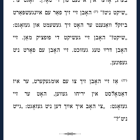
„שיקט ניט!“
האָבן זיי זיך פאַר עם אײַנגעשפּאַרט
(יז)
ביזקל וואַנענט ער האָט זיך געשעמט און געזאָגט:
„שיקט!“ האָבן זיי געשיקט די פופציק מאַן. זיי
האָבן דרײַ טעג געזוכט. זיי האָבן עם פאָרט ניט
געפונען.
אַז זיי האָבן זיך צו עם אומגעקערט, ער איז
(יח)
דאַמאָלסט אין יריחו געווען, האָט ער זיי
געזאָגט: „צי האָב איך אײַך דען ניט געזאָגט: ,גייט
ניטʻ?“