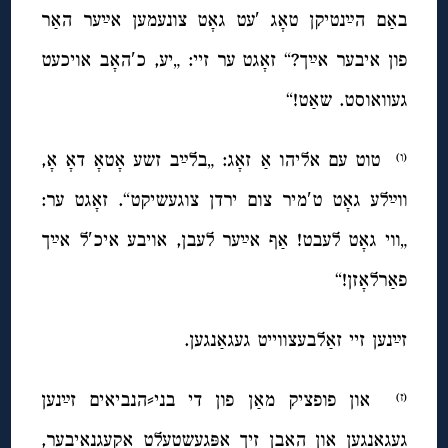
באַם הײַנטיקן טאָג ′עט גאָט צונעמען אײַער האַר
פון איבער אײַך?“ זאָגט ער זיי: „יע, כ′האָב אויכעט
געוואוסט. שאַט!“
טוט עם אליהו אַ זאָג: „בלײַב זשע אָטאָ דאָ אָ,
(ו)
ווײַלע גאָט ט′מיר צום ירדן צוגעשיקט“. זאָגט ער:
„ווי גאָט לעבט! אַף אײַער לעבן, אויבע איכ′ל אײַך
פאַרלאָזן!“
זײַנען זיי זאַלבעצווייט געגאַנגען.
און פופציק מאַן פון די בני⸗הנביאים זײַנען
(ז)
געגאַנגען און האָבן זיך אָפּגעשטעלט אַקעגנאיבער,