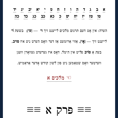
א
ב
ג
ד
ה
ו
ז
ח
ט
י
יא
יב
יג
יד
טו
טז
יז
יח
יט
כ
כא
כב
כג
כד
כה
הערה: אין אָט דעם תרגום מלכים לייענט זיך
וי
— [
עי
]; בשעת
וֹי
לייענט זיך — [
אָי
], אַזוי אַרומעט אַז דער וואָס הערט ניט איז
טויב
,
בעת אַ
טוֹיב
פליט אין הימל. דאָס איז גערעדט געוואָרן וועגן
ווערטער וואָס שטאַמען ניט פון לשון קודש אָדער אַראַמיש.
☜ מלכים א
◊
≡≡
פּרק א ≡≡