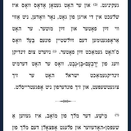
געקיניגט.
און ער האָט געטאָן אָדאָס וואָס איז
(ב)
שלעכט אין די אויגן פון גאָט, נאָר וואָדען, ניט אַזוי
ווי זײַן פאָטער און זײַן מוטער. ער האָט
אַראָפּגענומען דעם זײַלשטיין פונעם בַּעַל וואָס
ס′האָט געמאַכט זײַן פאָטער.
נײַערט צום זינדיקן
(ג)
וועג פון יְרָבְעָם⸗בֶּן⸗נְבָט, וואָס ער האָט דערמיט
זינדיקגעמאַכט ישראל האָט ער זיך
צוגעטשעפּעט, און זיך פונדערפון ניט אָפּגעטרייסלט.
מֵישַׁע, דער מלך פון מוֹאָב, איז געווען אַ
(ד)
שעפּסן⸗האָדעווער און פלעגט אָפּצאָלן דעם מלך פון