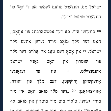
ישראל מַס, הונדערט טויזנט לעמער און די וואָל פון
הונדערט טויזנט ווידער.
ס′געווען אַזוי. באַ דער אָפּשטאַרבונג פון אַחְאָבן,
(ה)
האָט דער מלך מוֹאָב מורד געווען אינעם מלך
ישראל.
אין אָטאָ דעם טאָג איז אַרוֹיס דער מלך
(ו)
פון שומרון און האָט גאַנץ ישראל
אופגעציילט.
איז ער געגאַנגען
(ז)
אַוועקשיקן יְהוֹשָׁפָטן, דעם מלך פון יהודה,
אַזוי⸗צו⸗זאָגן:
„דער מלך מואב האָט אין מיר
(ח)
מורד געווען. ט′איר מיט מיר מיטגיין אין מואב אַף
מלחמה?“ זאָגט ער עם:
„איך וועל אַרופגיין. אַזוי ווי