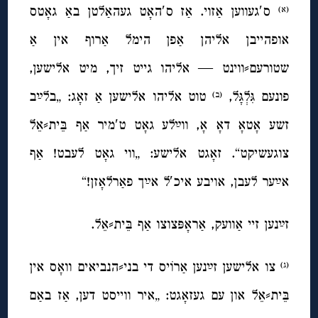
ס′געווען אַזוי. אַז ס′האָט געהאַלטן באַ גאָטס
(א)
אופהייבן אליהן אַפן הימל אַרוף אין אַ
שטורעם⸗ווינט — אליהו גייט זיך, מיט אלישען,
פונעם גִּלְגָּל,
טוט אליהו אלישען אַ זאָג: „בלײַב
(ב)
זשע אָטאָ דאָ אָ, ווײַלע גאָט ט′מיר אַף בֵּית⸗אֵל
צוגעשיקט“. זאָגט אלישע: „ווי גאָט לעבט! אַף
אײַער לעבן, אויבע איכ′ל אײַך פאַרלאָזן!“
זײַנען זיי אַוועק, אַראָפּצוצו אַף בֵּית⸗אֵל.
צו אלישען זײַנען אַרוֹיס די בני⸗הנביאים וואָס אין
(ג)
בֵּית⸗אֵל און עם געזאָגט: „איר ווייסט דען, אַז באַם