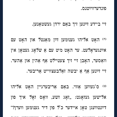
פונדערווײַטנס.
זיי ביידע זײַנען זיך באַם ירדן געשטאַנען.
האָט אליהו גענומען זײַן מאַנטל און האָט עם
(ח)
אײַנגעראָלעט. ער האָט מיט עם אַ שלאָג געטאָן אין
וואַסער, האָבן זיי זיך צעטיילט אַף אַהין און אַהער.
זיי זײַנען אַף אַ יבשה זאַלבעצווייט אַריבער.
ס′געווען אַזוי. באַם אַריבערגיין האָט אליהו
(ט)
אלישען געזאָגט: „זאָג זשע, וואָס זאָל איך פון
דײַנטוועגן טאָן איידער כ′ל פון דיר גענומען ווערן?“