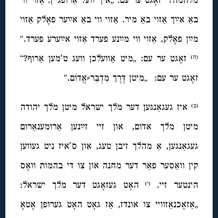
באַ אײַך אַזוי באַ מיר. אַזוי ווי באַ אײַער פאָלק אַזוי
מײַן פאָלק, אַזוי ווי מײַנע פערד אַזוי אײַערע פערד.“
זאָגט ער עם: „מיט אַוועלכן וועג ט′מען אַרוף?“
(ח)
זאָגט ער עם: „מיטן דֶּרֶך מִדְבַּר⸗אֱדוֹם.“
איז געגאַנגען דער מלך ישראל מיטן מלך יהודה
(ט)
מיטן מלך אדום, און זיי זײַנען אַרומענאַרום
געגאַנגען, אַ מהלך זיבן טעג, און ס′איז ניט געווען
קין וואַסער פאַר דער מחנה און צו די בהמות וואָס
הינטער זיי.
האָט געזאָגט דער מלך ישראל:
(י)
„אַזאָכנאַזוויי צו אונדז, אַז גאָט האָט גערופן אָטאָ