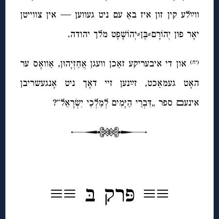
ווײַלע קין זון איז באַ עם ניט געווען — אין צווייטן
יאָר פון יְהוֹרָם⸗בֶּן⸗יְהוֹשָׁפָט מלך יהודה.
און די איבעריקע זאַכן וועגן אֲחַזְיָהוּן, אַוואָס ער
(יח)
האָט געמאַכט, זײַנען זיי דאָך ניט אָנגעשריבן
אינעﬦ ספר „דִּבְרֵי הַיָּמִים לְמַלְכֵי יִשְׂרָאֵל“?
◊
≡≡
פּרק בּ ≡≡