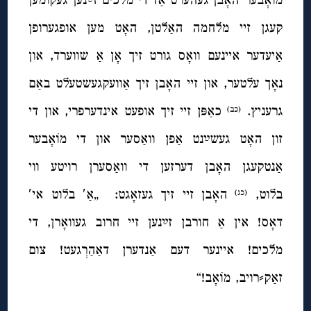
קעגן זיי מלחמה האַלטן, האָט מען אופגערופן
אַיעדער איינעם וואָס גורט זיך אָן אַ שווערד, און
נאָך עלטער, און זיי האָבן זיך אַוועקגעשטעלט באַם
גרעניץ.
כאַפּן זיי זיך אופעט אינדערפרי, און די
(כב)
זון האָט געשײַנט אַפן וואַסער און די מוֹאָבער
אַנטקעגן האָבן דערזען די וואַסערן רויטע ווי
בלוט,
האָבן זיי זיך געזאָגט: „אַ′ בלוט אי′
(כג)
דאָס! אין אַ חורבן זײַנען זיי חרוב געוואָרן, די
מלכים! איינער דעם אַנדערן דאַהַרְגעט! צום
זאַק⸗רויב, מוֹאָב!“