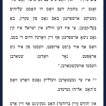
זאָגט יי: מחמת דעם וואָס דו האָסט שלוחים
געשיקט אוֹיספרעגן באַם גאָט פון עקרון, באַ
בַּעַל⸗זְבוּבן, צי איז דען ווײַלע אין ישראל איז קין
גאָט ניטאָ אוֹיספרעגן אַף זיין וואָרט? דרום די בעט,
וואָס אַף איר ביסט אַרופעט, וועסטו פון איר ניט
אַראָפּעט. נאָר וואָדען: שטאַרבן
וועסטו אַוועקשטאַרבן.“
איז ער געשטאָרבן וועדליק גאָטס וואָרט וואָס
(יז)
ס′האָט אליהו גערעדט.
און יְהוֹרָם [זיין ברודער] האָט געקיניגט אַף זיין אָרט