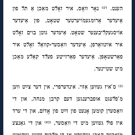
הענט.
נאָר וואָס, איר זאָלט מאַכן אַ תל פון
(יט)
אַיעדער אַרומגעמוֹיערטער שטאָט, פון אַיעדער
אוֹיסגעקליבענער שטאָט. אַיעדער גוטן בוים זאָלט
איר אײַנוואַרפן. אַיעדער וואַסער⸗קוואַל זאָלט איר
פאַרשטאָפּן. אַיעדער פאַרזייטע פעלד קאַלע מאַכן
מיט שטיינער.
ס′איז געווען אַזוי. אינדערפרי, אין דער צײַט ווען
(כ)
מ′פלעגט אופברענגען דעם קרבן מנחה, און די
וואַסערן קומען אָנעט פון זײַט פון אֱדוֹם, און די ערד
איז פול געווען מיט די וואַסער,
און די גאַנצע
(כא)
מוֹאָבער האָבן געהערט אַז די מלכים זײַנען געקומען