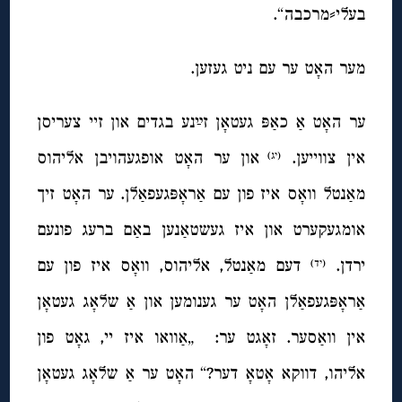
בעלי⸗מרכבה“.
מער האָט ער עם ניט געזען.
ער האָט אַ כאַפּ געטאָן זײַנע בגדים און זיי צעריסן
אין צווייען.
און ער האָט אופגעהויבן אליהוס
(יג)
מאַנטל וואָס איז פון עם אַראָפּגעפאַלן. ער האָט זיך
אומגעקערט און איז געשטאַנען באַם ברעג פונעם
ירדן.
דעם מאַנטל, אליהוס, וואָס איז פון עם
(יד)
אַראָפּגעפאַלן האָט ער גענומען און אַ שלאָג געטאָן
אין וואַסער. זאָגט ער: „אַוואו איז יי, גאָט פון
אליהו, דווקא אָטאָ דער?“ האָט ער אַ שלאָג געטאָן