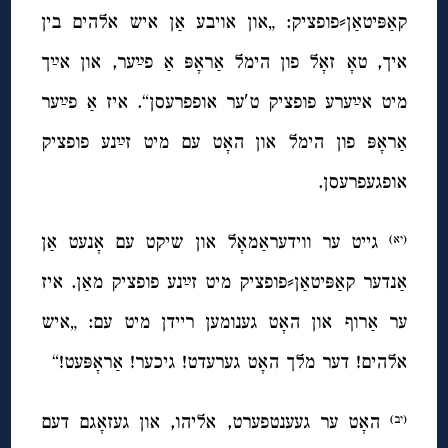
קאַפּיטאַן⸗פופציק: „און אויבע אַן איש אלהים בין
איך, טאָ זאָל פון הימל אַראָפּ אַ פײַער, און אײַך
מיט אײַערע פופציק ט′ער אופפרעסן“. איז אַ פײַער
אַראָפּ פון הימל און האָט עם מיט זײַנע פופציק
אופגעפרעסן.
גייט ער ווידעראַמאָל און שיקט עם אָנעט אַן
(יא)
אַנדער קאַפּיטאַן⸗פופציק מיט זײַנע פופציק מאַן. איז
ער אַרוף און האָט גענומען ריידן מיט עם: „איש
אלהים! דער מלך האָט גערעדט! גיכער! אַראָפּעט!“
האָט ער געענטפערט, אליהו, און געזאָגם דעם
(יב)