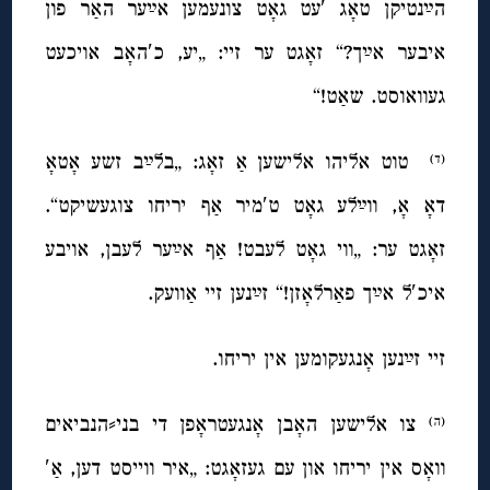
הײַנטיקן טאָג ′עט גאָט צונעמען אײַער האַר פון
איבער אײַך?“ זאָגט ער זיי: „יע, כ′האָב אויכעט
געוואוסט. שאַט!“
טוט אליהו אלישען אַ זאָג: „בלײַב זשע אָטאָ
(ד)
דאָ אָ, ווײַלע גאָט ט′מיר אַף יריחו צוגעשיקט“.
זאָגט ער: „ווי גאָט לעבט! אַף אײַער לעבן, אויבע
איכ′ל אײַך פאַרלאָזן!“ זײַנען זיי אַוועק.
זיי זײַנען אָנגעקומען אין יריחו.
צו אלישען האָבן אָנגעטראָפן די בני⸗הנביאים
(ה)
וואָס אין יריחו און עם געזאָגט: „איר ווייסט דען, אַ′