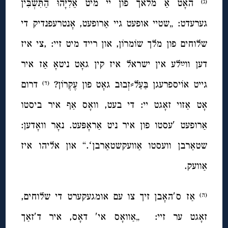
האָט אַ מלאך פון יי מיט אֵלִיָּהוּ הַתִּשְׁבִּין
(ג)
גערעדט: „שטיי אופעט גיי אַרופעט, אָנטרעפנדיק די
שלוחים פון מלך שוֹמרוֹן, און רייד מיט זיי: ,צי איז
דען ווײַלע אין ישראל איז קין גאָט ניטאָ אַז איר
גייט אוֹיספרעגן בַּעַל⸗זְבוּב גאָט פון עֶקְרוֹן?
דרום
(ד)
אָט אַזוי זאָגט יי: די בעט, וואָס אַף איר ביסטו
אַרופעט ′עסטו פון איר ניט אַראָפּעט. נאָר וואָדען:
שטאַרבן וועסטו אַוועקשטאַרבןʻ.“ און אליהו איז
אַוועק.
אַז ס′האָבן זיך צו עם אומגעקערט די שלוחים,
(ה)
זאָגט ער זיי: „אַוואָס אי′ דאָס, איר ד′זאַך