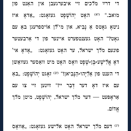
די דרײַ‌ מלכים זיי איבערגעבן אין האַנט פון
מואב.“
האָט יְהוֹשָׁפָט געזאָגט: „אַדאָ איז
(יא)
ניטאָ גאָטס אַ נָבִיא, און מי′לן אוֹיספרעגן באַ עם
גאָט?“ האָט געענטפערט איינער פון די אַרבעטער
פונעם מלך ישראל, ער האָט געזאָגט: „אָדאָ אי′
דאָ אֳלִישָׁע⸗בֶּן⸗שָׁפָט וואָס האָט מיט וואַסער געוואַשן
די הענט פון אֵלִיָּהו⸗הַנָּבִיאן!“
זאָגט יְהוֹשָׁפָט: „באַ
(יב)
עם איז דאָ דער דְּבַר יי!“ זײַנען זיי צו עם
אַראָפּעט — דער מלך ישראל, יְהוֹשָׁפָט, מיטן מלך
אֱדוֹם
.
דעם מלך ישראל האָט אלישע געזאָגט: „אַוואָס
(יג)