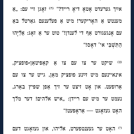
אײַך גערעדט אָטאָ דיאָ רייד?“
זאָגן זיי עם: „אַ
(ח)
מענטש אַ האָריקער! מיט אַ פעלענעם גאַרטל באַ
עם אָנגעגורט אַף די לענדן!“ טוט ער אַ זאָג: אֵלִיָּהוּ
הַתִּשְׁבִּי אי′ דאָס!“
שיקט ער צו עם צו אַ קאַפּיטאַן⸗פופציק,
(ט)
אינאיינעם מיט זײַנע פופציק מאַן, גייט ער צו עם
אַרופעט. און אָט זיצט ער זיך אַפן שפּיץ באַרג,
נעמט ער מיט עם ריידן: „איש אלהים! דער מלך
האָט געזאָגט — אַראָפּעט!“
האָט ער געענטפערט, אליהו, און געזאָגט דעם
(י)