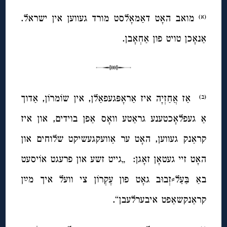
מואב האָט דאַמאָלסט מורד געווען אין ישראל.
(א)
אַנאָכן טויט פון אַחְאָבן.
אַז אֲחַזְיָה איז אַראָפּגעפאַלן, אין שוֹמרוֹן, אַדוך
(ב)
אַ געפלאָכטענע גראַטע וואָס אַפן בוידים, און איז
קראַנק געווען, האָט ער אַוועקגעשיקט שלוחים און
האָט זיי געטאָן זאָגן: „גייט זשע און פרעגט אוֹיסעט
באַ בַּעַל⸗זְבוּב גאָט פון עֶקְרוֹן צי וועל איך מײַן
קראַנקשאַפט איבערלעבן“.