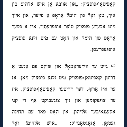
קאַפּיטאַן⸗פופציק: „און אויבע אַן איש אלהים בין
איך, טאָ זאָל פון הימל אַראָפּ אַ פײַער, און אײַך
מיט אײַערע פופציק ט′ער אופפרעסן“. איז אַ פײַער
אַראָפּ פון הימל און האָט עם מיט זײַנע פופציק
אופגעפרעסן.
גייט ער ווידעראַמאָל און שיקט עם אָנעט אַ
(יג)
דריטן קאַפּיטאַן⸗פופציק מיט זײַנע פופציק מאַן. אַז
ער איז אַרוף, דער דריטער קאַפּיטאַן⸗פופציק, איז
ער צוגעקומען און זיך צוגעבוקט אַף די קני
אַקעגנאיבער אליהון, און האָט פאַר עם תחינה
געטאָן, אַזאָגטאָנדיק: „איש אלהים! זאָל