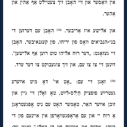
אין וואַסער און זיי האָבן זיך צעטיילט אַף אַהין און
אַהער.
און אלישע איז אַריבער.
האָבן עם דערזען די
(טו)
בני⸗הנביאים וואָס פון יריחו, פון קעגנאיבער, האָבן
זיי געזאָגט: „דער רוח אליהו טוט רוען אַף אלישען“.
זײַנען זיי צו צו עם, און זיך צוגעבוקט צו דער ערד.
זאָגן זיי עם: „אָט אי′ דאָ מיט אײַערע
(טז)
געטרײַע פופציק חַיִלס⸗לײַט, טאָ זאָלן זיי גיין און
זוכן אײַער האַר, טאָמער האָט עם ניט אָפּגעטראָגן
אַ רוח יי און עם אַראָפּגעוואָרפן אין איינעם פון די
בערג, אָדער אין איינעם פון די טאָלן.“ זאָגט ער: