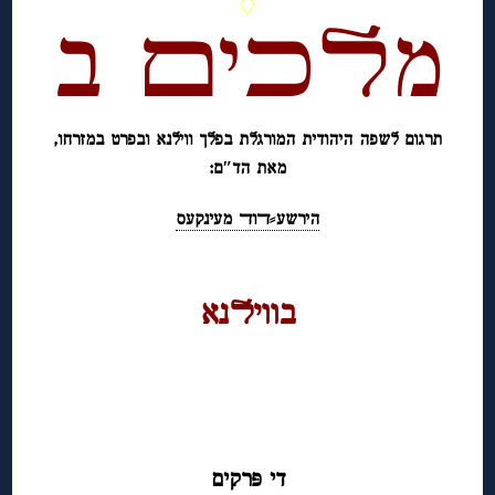
◊
מﬥﬤיﬦ ב
תרגום לשפה היהודית המורגלת בפלך ווילנא ובפרט במזרחו,
מאת הד″ם:
הירשע⸗ﬢוﬢ מעינקעס
◊
בוויﬥנא
◊
◊
די פּרקים