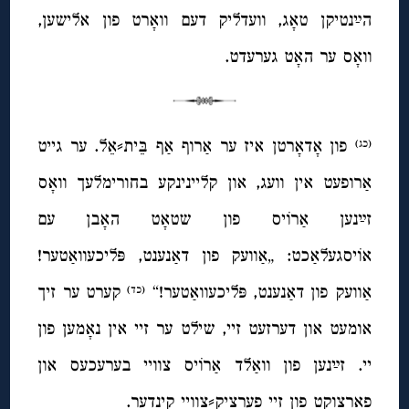
הײַנטיקן טאָג, וועדליק דעם וואָרט פון אלישען,
וואָס ער האָט גערעדט.
פון אָדאָרטן איז ער אַרוף אַף בֵּית⸗אֵל. ער גייט
(כג)
אַרופעט אין וועג, און קליינינקע בחורימלעך וואָס
זײַנען אַרוֹיס פון שטאָט האָבן עם
אוֹיסגעלאַכט: „אַוועק פון דאַנענט, פּליכעוואַטער!
אַוועק פון דאַנענט, פּליכעוואַטער!“
קערט ער זיך
(כד)
אומעט און דערזעט זיי, שילט ער זיי אין נאָמען פון
יי. זײַנען פון וואַלד אַרוֹיס צוויי בערעכעס און
פארצוקט פון זיי פערציק⸗צוויי קינדער.