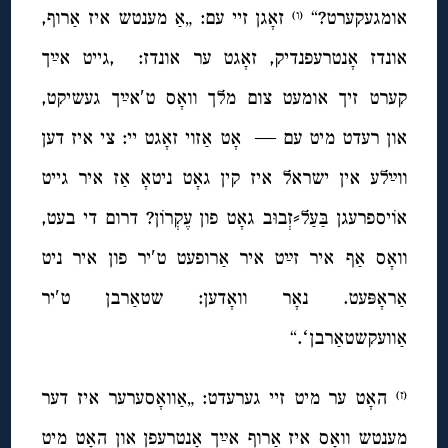
אומגעקערט?“
זאָגן זיי עם: „אַ מענטש איז אַרוף,
(ו)
אונדז אָנטרעפנדיק, זאָגט ער אונדז: ,גייט אײַך
קערט זיך אומעט צום מלך וואָס ט′אײַך געשיקט,
און רעדט מיט עם — אָט אַזוי זאָגט יי: צי איז דען
ווײַלע אין ישראל איז קין גאָט ניטאָ אַז איר גייט
אוֹיספרעגן בַּעַל⸗זְבוּב גאָט פון עֶקְרוֹן? דרום די בעט,
וואָס אַף איר זײַט איר אַרופעט ט′יר פון איר ניט
אַראָפּעט. נאָר וואָדען: שטאַרבן ט′יר
אַוועקשטאַרבןʻ.“
האָט ער מיט זיי גערעדט: „אַוואָסערער איז דער
(ז)
מענטש וואָס איז אַרוף אײַך אָנטרעפן און האָט מיט