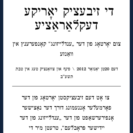
די זיבעציק יאָריקע
דעקלאַראַציע
צום יאָרטאָג פון דער „ענדלייזונג“ קאָנפערענץ אין
וואַנזע
דעם 20טן יאַנואַר 2012 \ פינף און צוואַנציק טעג אין טבת
תשע″ב
צו אָט דעם זיבעציקסטן יאָרטאָג פון דער
פאָרמעלער אָננעמונג דורך דער נאַצישער
אָנפירערשאַפט פון דער „ענדלייזונג פון דער
יידישער פּראָבלעם“, טרעטן מיר די