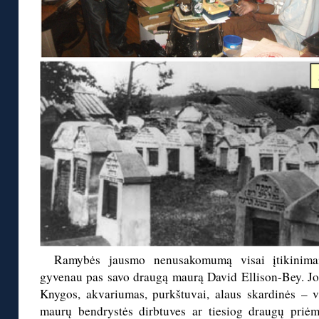
Ramybės jausmo nenusakomumą visai įtikinima
gyvenau pas savo draugą maurą David Ellison-Bey. Jo 
Knygos, akvariumas, purkštuvai, alaus skardinės – vi
maurų bendrystės dirbtuves ar tiesiog draugų priė