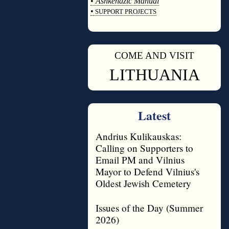
•
Ashkenazic Manual
•
SUPPORT PROJECTS
◊
COME AND VISIT
◊
LITHUANIA
Latest
Andrius Kulikauskas:
Calling on Supporters to
Email PM and Vilnius
Mayor to Defend Vilnius's
Oldest Jewish Cemetery
Issues of the Day (Summer
2026)