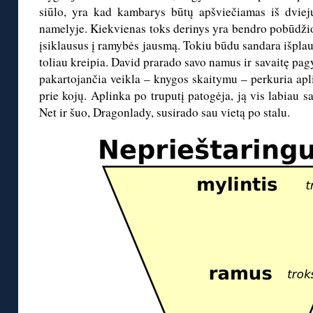
siūlo, yra kad kambarys būtų apšviečiamas iš dviej
namelyje. Kiekvienas toks derinys yra bendro pobūdžio g
įsiklausus į ramybės jausmą. Tokiu būdu sandara išplauk
toliau kreipia. David prarado savo namus ir savaitę pa
pakartojančia veikla – knygos skaitymu – perkuria apl
prie kojų. Aplinka po truputį patogėja, ją vis labiau s
Net ir šuo, Dragonlady, susirado sau vietą po stalu.