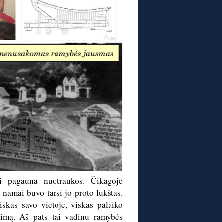
i pagauna nuotraukos. Čikagoje
namai buvo tarsi jo proto lukštas.
skas savo vietoje, viskas palaiko
mimą. Aš pats tai vadinu ramybės