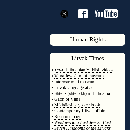
Human Rights
Litvak
Times
◊
•
Lithuanian Yiddish videos
LYVA:
•
Vilna Jewish mini museum
•
Interwar mini museum
•
Litvak language atlas
•
Shtetls (shtetlakh) in Lithuania
•
Gaon of Vilna
•
Mikháleshik yizkor book
•
Contemporary Litvak affairs
•
Resource page
•
Windows to a Lost Jewish Past
•
Seven Kingdoms of the Litvaks