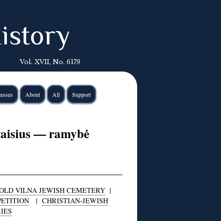
istory
Vol. XVII, No. 6179
esses
About
All
Support
vaisius — ramybė
OLD VILNA JEWISH CEMETERY
|
PETITION
|
CHRISTIAN-JEWISH
IES