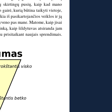
ų skirtingų pusių, kaip kad mano
airė, kurią būtina taikyti vietoje,
ia iš pasikartojančios veiklos ir ją
gyveno pas mane. Matome, kaip jisai
inką, kaip šildytuvas atsiranda jam
au prisitaikant naujais sprendimais.