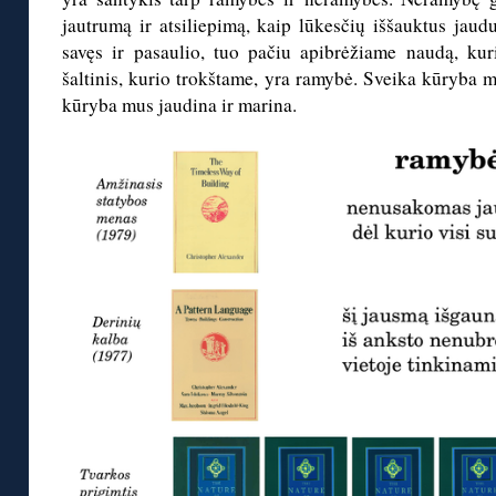
jautrumą ir atsiliepimą, kaip lūkesčių iššauktus jaudu
savęs ir pasaulio, tuo pačiu apibrėžiame naudą, kur
šaltinis, kurio trokštame, yra ramybė. Sveika kūryba 
kūryba mus jaudina ir marina.