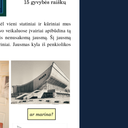
l vieni statiniai ir kūriniai mus
o veikaluose įvairiai apibūdina tą
mais nenusakomą jausmą. Šį jausmą
iniai. Jausmas kyla iš penkiolikos