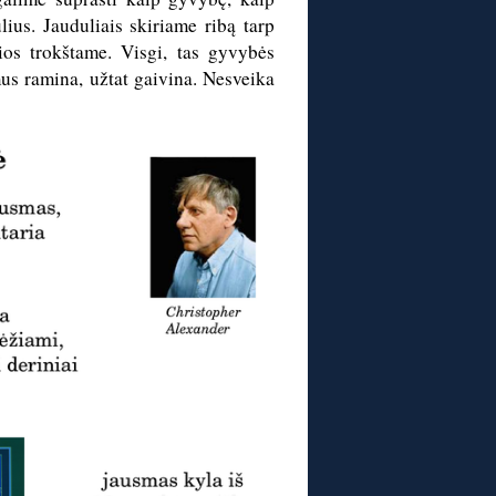
lius. Jauduliais skiriame ribą tarp
ios trokštame. Visgi, tas gyvybės
mus ramina, užtat gaivina. Nesveika