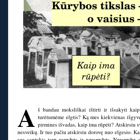
◊
A
š bandau moksliškai ištirti ir išsakyti ka
turėtumėme elgtis? Ką mes kiekvienas išgyv
pirmines išvadas, kaip ima rūpėti? Atskirsiu 
nesveikų. Ir tuo pačiu atskirsiu dorovę nuo elgesio. Ka
yra santykis tarp ramybės ir neramybės. Neramybę g