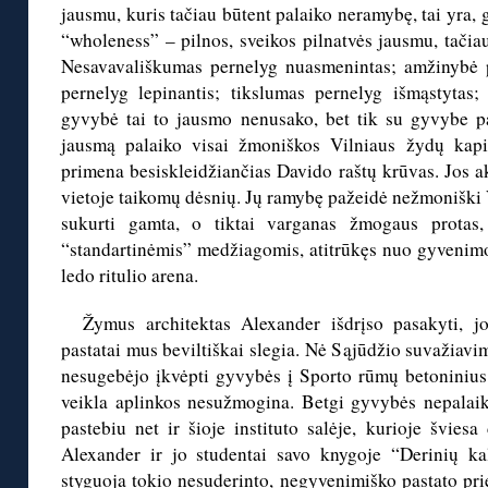
jausmu, kuris tačiau būtent palaiko neramybę, tai yra, 
“wholeness” – pilnos, sveikos pilnatvės jausmu, tačiau
Nesavavališkumas pernelyg nuasmenintas; amžinybė 
pernelyg lepinantis; tikslumas pernelyg išmąstytas;
gyvybė tai to jausmo nenusako, bet tik su gyvybe p
jausmą palaiko visai žmoniškos Vilniaus žydų kapi
primena besiskleidžiančias Davido raštų krūvas. Jos a
vietoje taikomų dėsnių. Jų ramybę pažeidė nežmoniški 
sukurti gamta, o tiktai varganas žmogaus protas, 
“standartinėmis” medžiagomis, atitrūkęs nuo gyvenimo.
ledo ritulio arena.
Žymus architektas Alexander išdrįso pasakyti, jo
pastatai mus beviltiškai slegia. Nė Sąjūdžio suvažiavi
nesugebėjo įkvėpti gyvybės į Sporto rūmų betoninius 
veikla aplinkos nesužmogina. Betgi gyvybės nepalaik
pastebiu net ir šioje instituto salėje, kurioje švies
Alexander ir jo studentai savo knygoje “Derinių ka
styguoja tokio nesuderinto, negyvenimiško pastato prie