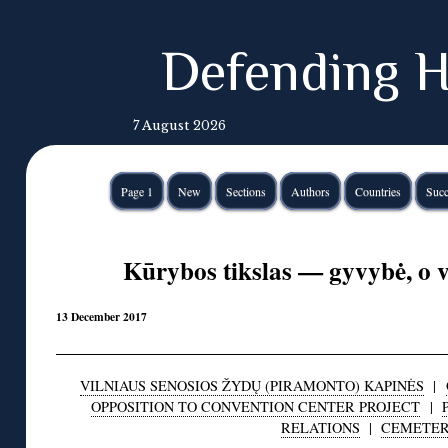
Defending H
7 August 2026
Page 1
New
Sections
Authors
Countries
Succ
Kūrybos tikslas — gyvybė, o 
13 December 2017
VILNIAUS SENOSIOS ŽYDŲ (PIRAMONTO) KAPINĖS
|
OPPOSITION TO CONVENTION CENTER PROJECT
|
RELATIONS
|
CEMETER