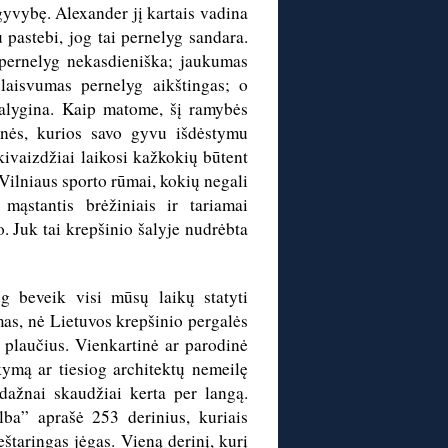
gyvybę. Alexander jį kartais vadina
 pastebi, jog tai pernelyg sandara.
pernelyg nekasdieniška; jaukumas
 laisvumas pernelyg aikštingas; o
alygina. Kaip matome, šį ramybės
nės, kurios savo gyvu išdėstymu
kivaizdžiai laikosi kažkokių būtent
Vilniaus sporto rūmai, kokių negali
mąstantis brėžiniais ir tariamai
 Juk tai krepšinio šalyje nudrėbta
g beveik visi mūsų laikų statyti
mas, nė Lietuvos krepšinio pergalės
plaučius. Vienkartinė ar parodinė
ymą ar tiesiog architektų nemeilę
a dažnai skaudžiai kerta per langą.
lba” aprašė 253 derinius, kuriais
štaringas jėgas. Vieną derinį, kurį