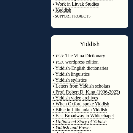
•
Work in Litvak Studies
•
Kaddish
•
SUPPORT PROJECTS
◊
Yiddish
◊
•
The Vilna Dictionary
YCD:
•
wordpress edition
YCD:
• Yiddish-English dictionaries
• Yiddish linguistics
• Yiddish stylistics
• Letters from Yiddish scholars
• Prof. Robert D. King (1936-2023)
• Yiddish video archives
• When Oxford spoke Yiddish
• Bible in Lithuanian Yiddish
• East Broadway to Whitechapel
•
Unfinished Story of Yiddish
•
Yiddish and Power