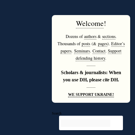
Welcome
!
Dozens of
authors
&
sections
.
Thousands of
posts
(&
pages
).
Editor’s
papers
.
Seminars
.
Contact
.
Support
defending history
.
———
Scholars & journalists: When
you
use
DH, please
cite
DH.
———
WE SUPPORT UKRAINE!
Search