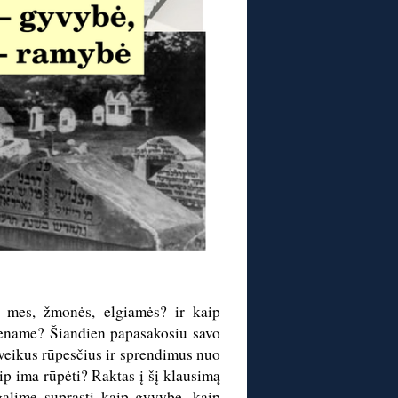
ip mes, žmonės, elgiamės? ir kaip
ename? Šiandien papasakosiu savo
sveikus rūpesčius ir sprendimus nuo
ip ima rūpėti? Raktas į šį klausimą
alime suprasti kaip gyvybę, kaip