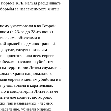
в тюрьме КГБ, нельзя расценивать
 борьбы за независимость Литвы,
ному участвовали в во Второй
вном (с 23-го до 28-го июня)
гическими объектами и
кой армией и администрацией.
 другие, следуя призывам
ия провозгласили всех евреев
рабежам, насилию и убийству
ы на территории Литвы служили в
ьонах охраны национального
вали евреев к местам убийства и к
, участвовали в карательных
то и концлагеря в Литве и за ее
чительное количество хорошо
их, так называемых «лесных
 население, убивали мирных