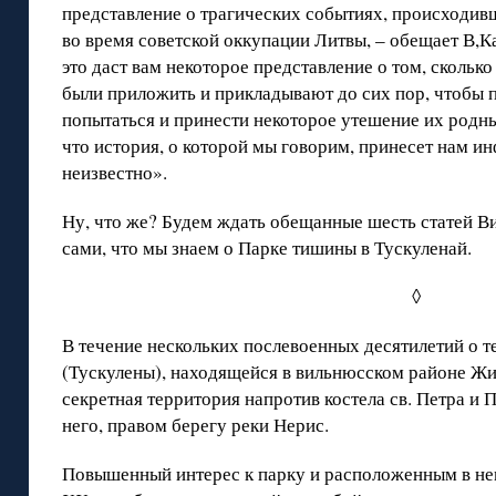
представление о трагических событиях, происходив
во время советской оккупации Литвы, – обещает В,Ка
это даст вам некоторое представление о том, сколь
были приложить и прикладывают до сих пор, чтобы п
попытаться и принести некоторое утешение их родны
что история, о которой мы говорим, принесет нам и
неизвестно».
Ну, что же? Будем ждать обещанные шесть статей В
сами, что мы знаем о Парке тишины в Тускуленай.
◊
В течение нескольких послевоенных десятилетий о 
(Тускулены), находящейся в вильнюсском районе Жир
секретная территория напротив костела св. Петра и 
него, правом берегу реки Нерис.
Повышенный интерес к парку и расположенным в нем