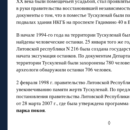
ХХ века были помещичьей усадьбой, стал проявлятьс
в руки правительства восстановившей независимост
документы о том, что в поместье Тускуленай были п
подвалах здания НКГБ на проспекте Гядимино 40 в В
В начале 1994-го года на территории Тускуленай бы
найдены человеческие останки. 25 января того же г
Литовской республики N 216 была создана государст
начата эксгумация останков. По документам Департа
территории Тускуленай были захоронены 780 человек.
археологи обнаружили останки 706 человек.
2 февраля 1998 г. правительство Литовской Республ
увековечиванию памяти жертв Тускуленай. По пред
постановления правительства Литовской Республики 
от 28 марта 2007 г., где была утверждена программа
парка покоя
.
◊