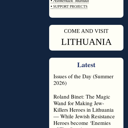
•
Ashkenazic Manual
•
SUPPORT PROJECTS
◊
COME AND VISIT
◊
LITHUANIA
Latest
Issues of the Day (Summer
2026)
Roland Binet: The Magic
Wand for Making Jew-
Killers Heroes in Lithuania
— While Jewish Resistance
Heroes become ‘Enemies