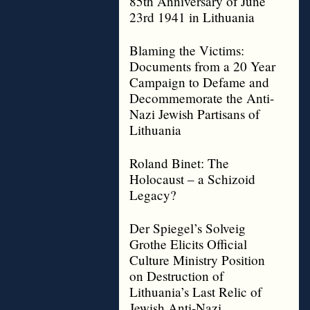
85th Anniversary of June
23rd 1941 in Lithuania
Blaming the Victims:
Documents from a 20 Year
Campaign to Defame and
Decommemorate the Anti-
Nazi Jewish Partisans of
Lithuania
Roland Binet: The
Holocaust – a Schizoid
Legacy?
Der Spiegel’s Solveig
Grothe Elicits Official
Culture Ministry Position
on Destruction of
Lithuania’s Last Relic of
Jewish Anti-Nazi