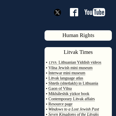
Human Rights
Litvak
Times
◊
•
Lithuanian Yiddish videos
LYVA:
•
Vilna Jewish mini museum
•
Interwar mini museum
•
Litvak language atlas
•
Shtetls (shtetlakh) in Lithuania
•
Gaon of Vilna
•
Mikháleshik yizkor book
•
Contemporary Litvak affairs
•
Resource page
•
Windows to a Lost Jewish Past
•
Seven Kingdoms of the Litvaks