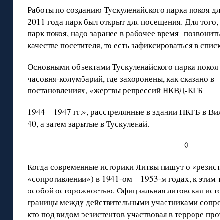
Работы по созданию Тускуленайского парка покоя дли
2011 года парк был открыт для посещения. Для того
парк покоя, надо заранее в рабочее время позвонить
качестве посетителя, то есть зафиксироваться в спис
Основными объектами Тускуленайского парка покоя 
часовня-колумбарий, где захоронены, как сказано 
постановлениях, «жертвы репрессий НКВД-КГБ
1944 – 1947 гг.», расстрелянные в здании НКГБ в В
40, а затем зарытые в Тускуленай.
◊
Когда современные историки Литвы пишут о «резисте
«сопротивлении») в 1941-ом – 1953-м годах, к этим 
особой осторожностью. Официальная литовская ист
границы между действительными участниками сопрот
кто под видом резистентов участвовал в терроре пр