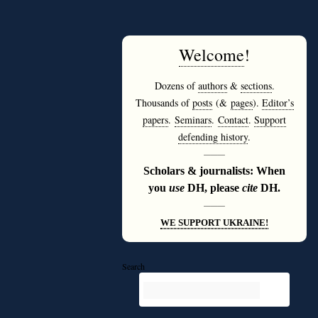
Welcome
!
Dozens of
authors
&
sections
.
Thousands of
posts
(&
pages
).
Editor’s
papers
.
Seminars
.
Contact
.
Support
defending history
.
———
Scholars & journalists: When
you
use
DH, please
cite
DH.
———
WE SUPPORT UKRAINE!
Search