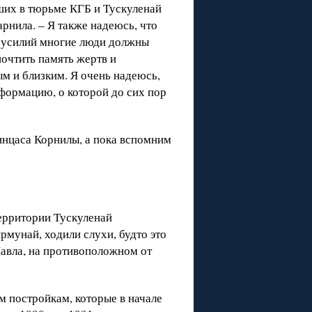
ших в тюрьме КГБ и Тускуленай
рнила. – Я также надеюсь, что
ко усилий многие люди должны
очтить память жертв и
м и близким. Я очень надеюсь,
нформацию, о которой до сих пор
инцаса Корнилы, а пока вспомним
территории Тускуленай
мунай, ходили слухи, будто это
Павла, на противоположном от
 постройкам, которые в начале