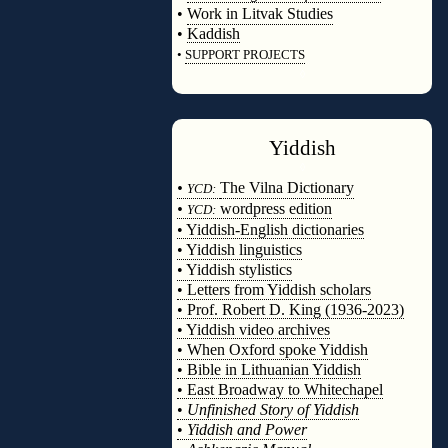
•
Work in Litvak Studies
•
Kaddish
•
SUPPORT PROJECTS
◊
Yiddish
◊
•
The Vilna Dictionary
YCD:
•
wordpress edition
YCD:
• Yiddish-English dictionaries
• Yiddish linguistics
• Yiddish stylistics
• Letters from Yiddish scholars
• Prof. Robert D. King (1936-2023)
• Yiddish video archives
• When Oxford spoke Yiddish
• Bible in Lithuanian Yiddish
• East Broadway to Whitechapel
•
Unfinished Story of Yiddish
•
Yiddish and Power