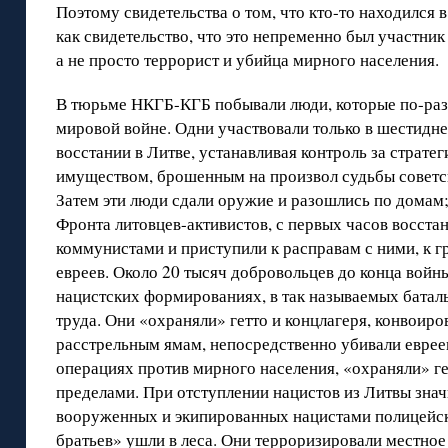
Поэтому свидетельства о том, что кто-то находился 
как свидетельство, что это непременно был участник
а не просто террорист и убийца мирного населения.
В тюрьме НКГБ-КГБ побывали люди, которые по-раз
мировой войне. Одни участвовали только в шестидне
восстании в Литве, устанавливая контроль за страте
имуществом, брошенным на произвол судьбы советс
Затем эти люди сдали оружие и разошлись по домам;
Фронта литовцев-активистов, с первых часов восстан
коммунистами и приступили к расправам с ними, к г
евреев. Около 20 тысяч добровольцев до конца войн
нацистских формированиях, в так называемых батал
труда. Они «охраняли» гетто и концлагеря, конвоиро
расстрельным ямам, непосредственно убивали евреев
операциях против мирного населения, «охраняли» гет
пределами. При отступлении нацистов из Литвы зна
вооруженных и экипированных нацистами полицейск
братьев» ушли в леса. Они терроризировали местное