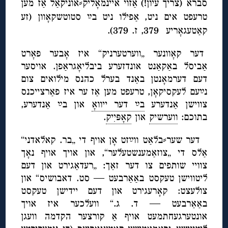
סברא (צריך עיון!) אַזוי איינמאָליק⸗אוניקאַל אַז מען
טרעפט אים ניט, אַפילו ניט בײַ סטוטשקאָוון (זע
קאַטעגאָריע 379, ז. 379).
דער קאָוונער „ווערטערניק“ איז אָבער פאָרט
אַביסל באַקאַנט אונדזערע ביבליאָגראַפן. אויסער
דעם דערמאָנטן באַנד בערל כהנס מילואים צום
נײַעם לעקסיקאָן, טרעפט מען אַז ער איז פאַרצייכנס
צווישן אַנדערע
בײַ דער ייוואָ
און בײַ אַנדערע,
בתוכם:
ווערשיק
און
קאָפּיִיק
.
דער שער⸗בלאַט ווײַזט אָן אויף די „בר. קאלאדני“
אַלס די „צוזאַמענשטעלער“, און אויך אויף נאָך
צוויי שותפים צו דער זאַך: „רעדאַגירט און דעם
ליטווישן טעקסט באַאַרבעט — סט. דאבושיס“ און
צולעצט: קאָרעגירט און דעם יידישן טעקסט
באַאַרבעט — ד. ג.“ וועלכער איז אויך
אונטערגעחתמעט אויף אַ קורצער הקדמה וועגן