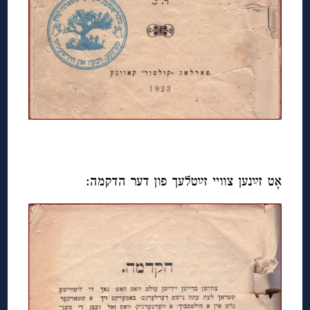
◊
אָט זײַנען צוויי זײַטלעך פון דער הדקמה: