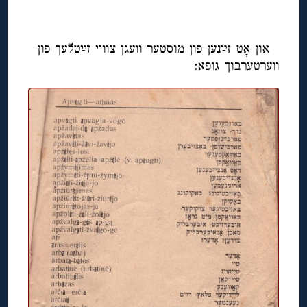
◊
און אָט זײַנען פון מוסטער וועגן צוויי זײַטלעך פון
ווערטערבוך גופא: