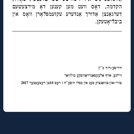
הקדמה, דאָס וועט מען קענען דאָ מירצעשעם
דערגאַנצן אַדורך אַנדערע עקזעמפּלאַרן וואָס אין
ביבליאָטעקן.
◊
הירשע⸗דוד כ″ץ
ווילנע, אויף אַלעקסאַנדראָווסקע בולוואַר
צוויי⸗און⸗צוואַנציק טעג אין כסלו תשע″ח \ דעם 10טן דעצעמבער 2017