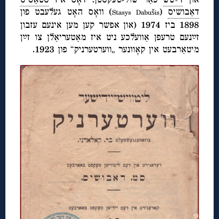
דאַבושיס
(
) וואָס האָט געלעבט פון
Stasys Dabušis
1898 ביז 1974 (און אפשר קען מען אינעם עזבון
זײַנעם טרעפן אַוועלכע ניט איז מאַטעריאַלן צו זײַן
מיטאַרבעט אין קאָוונער „ווערטערניק“ פון 1923.