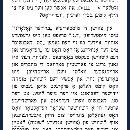
ליטווישע גראַמאַטישע קאַטעגאָריעס (די נומערירטע
זײַטלעך VIII – V). איז אפשר קען ווער ניט איז צו
הילף קומען בכדי דערגיין „ווערי⸗דאָס?“
און צווישן די מיסטעריעזע „ברידער קאָלאָדני“
מיטן מיסטעריעזן „ד.ג.“ טרעפט מען מיט גרעסערע
אותיות איידער בײַ זיי דעם נאָמען „סט. דאבושיס“
מיט דער אָנווײַזונג אַז דאָס האָט ער „רעדאַגירט און
דעם ליטווישן טעקסט באַאַרבעט“. לעניוות דעתי איז
גאַנץ גרינג צו פאַרשטיין פאַרוואָס די מחברים און
אַרויסגעבער וואָלטן וועלן אַרויסהייבן מיט
באַזונדערן נחת און אָפּשײַ דעם ליטווישן מומחה
וואָס קומט העלפן אַ פּראָיעקט אויפן געביט פון
יידישער דעציאונג אין דער נײַער ליטע. אָט דער
סט. דאַבושיס ווערט דערמאָנט אין פאַרשדייענע
ערטער ווי אַ ליטווישער שפּראַך רעדאַקטאָר וואָס
האָט געהאָלפן צוגרייטן צום דרוק איבערזעצונגען
אויף ליטוויש פון (צווישן אַנדערע לשונות)
לאַטיין
און
דײַטש
פאַר שול⸗טעקסטן. דאָס איז
סטאַסיס