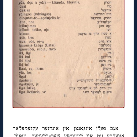
◊
אגב פעלן אינגאַנצן אין אונדזער עקזעמפּלאַר
אַוועלכע ניט איז ליטווישע שער⸗בלעטער, טאָוול,