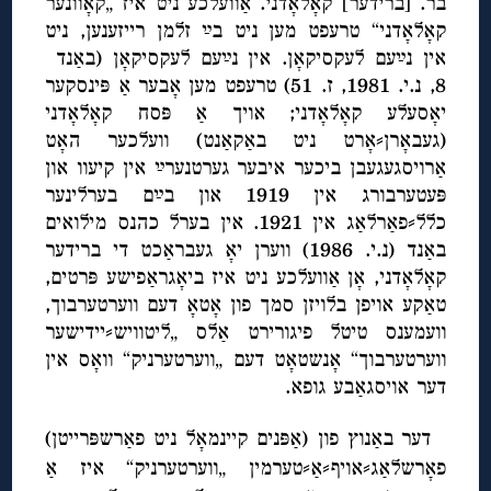
בר. [ברידער] קאָלאָדני. אַוועלכע ניט איז „קאָוונער
קאָלאָדני“ טרעפט מען ניט בײַ זלמן רייזענען, ניט
אין נײַעם לעקסיקאָן. אין
נײַעם לעקסיקאָן (באַנד
8, נ.י. 1981, ז. 51) טרעפט מען אָבער אַ פּינסקער
יאָסעלע קאָלאָדני; אויך אַ פּסח קאָלאָדני
(געבאָרן⸗אָרט ניט באַקאַנט) וועלכער האָט
אַרויסגעגעבן ביכער איבער גערטנערײַ אין קיעוו און
פּעטערבורג אין 1919 און בײַם בערלינער
כלל⸗פאַרלאַג אין 1921. אין בערל כהנס מילואים
באַנד (נ.י. 1986) ווערן יאָ געבראַכט די ברידער
קאָלאָדני, אָן אַוועלכע ניט איז ביאָגראַפישע פּרטים,
טאַקע אויפן בלויזן סמך פון אָטאָ דעם ווערטערבוך,
וועמענס טיטל פיגורירט אַלס „ליטוויש⸗יידישער
ווערטערבוך“ אָנשטאָט דעם „ווערטערניק“ וואָס אין
דער אויסגאַבע גופא.
דער באַנוץ פון (אַפּנים קיינמאָל ניט פאַרשפּרייטן)
פאָרשלאַג⸗אויף⸗אַ⸗טערמין „ווערטערניק“ איז אַ