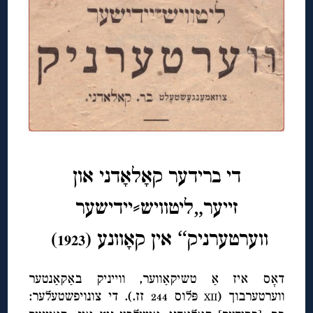
די ברידער קאָלאָדני און
זייער„ליטוויש⸗יידישער
ווערטערניק“ אין קאָוונע (
)
1923
דאָס איז אַ טשיקאַווער, ווייניק באַקאַנטער
ווערטערבוך (
פּלוס
זז.). די צונויפשטעלער:
244
XII