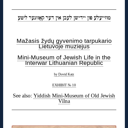
מוזייעלע פון יידישן לעבן אין דער קאָוונער ליטע
Mažasis žydų gyvenimo tarpukario
Lietuvoje muziejus
Mini-Museum of Jewish Life in the
Interwar Lithuanian Republic
by
Dovid Katz
EXHIBIT № 10
See also:
Yiddish Mini-Museum of Old Jewish
Vilna
◊