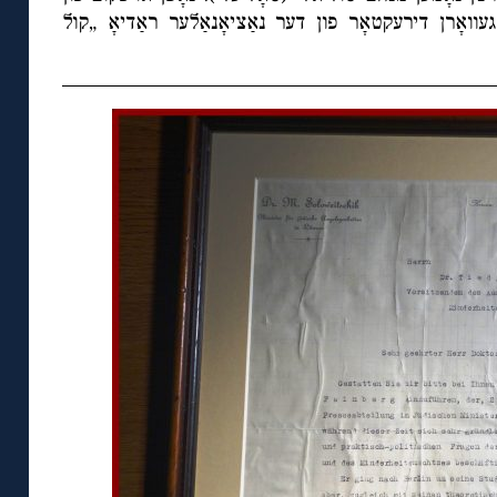
ין 1948 איז ער געוואָרן דירעקטאָר פון דער נאַציאָנאַלער ראַדיאָ „קול