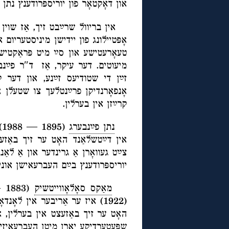
און דאָקטאָר פון יוריספּרודענץ נתן.
אין בריוול שרײַבט זיך, אַז שוין צו
אָפּטיילונג פון יידישן מיניסטעריום
טעאָרעטישע און סײַ מיט פּראַקטישע 
מיעוטים. דער עיקר, אַז ד″ר פײַנב
זײַן די שטודיעס זײַנע, און דער ק
אָנפאָרנדיקן פרײַנטלעך צו שטעלן א
קרײַזן אין בערלין.
נתן פײַנבערג
ה
צײַט געוואָרן אַ גרינדער און אַ לאַ
יוריספּרודענץ בײַם העברעאישן אונ.
מאַקס סאָלאָווייטשיק
שפּעטערדיקע יאָרן מיטן העברעאיזיר