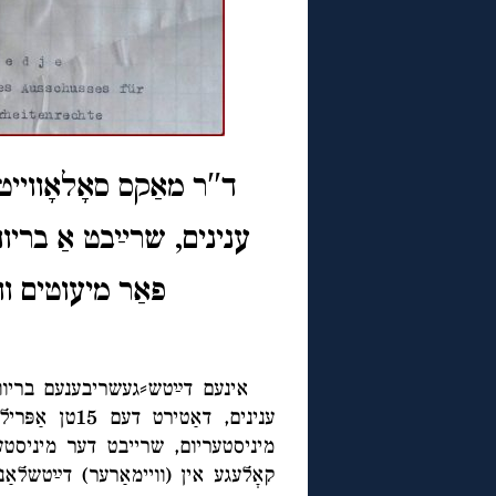
ד″ר מאַקס סאָלאָוויי
ענינים, שר
ײַ
פאַר מיעוטים וו
אינעם דײַטש⸗געשריבענעם בריוו, או
מיניסטעריום, שרייבט דער מיניסטער
קאָלעגע אין (וויימאַרער) דײַטשלאַ