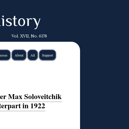
istory
Vol. XVII, No. 6178
esses
About
All
Support
ter Max Soloveitchik
erpart in 1922