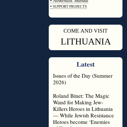
•
Ashkenazic Manual
•
SUPPORT PROJECTS
◊
COME AND VISIT
◊
LITHUANIA
Latest
Issues of the Day (Summer
2026)
Roland Binet: The Magic
Wand for Making Jew-
Killers Heroes in Lithuania
— While Jewish Resistance
Heroes become ‘Enemies