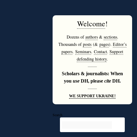
Welcome
!
Dozens of
authors
&
sections
.
Thousands of
posts
(&
pages
).
Editor’s
papers
.
Seminars
.
Contact
.
Support
defending history
.
———
Scholars & journalists: When
you
use
DH, please
cite
DH.
———
WE SUPPORT UKRAINE!
Search