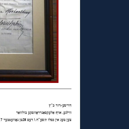
◊
הירשע⸗דוד כ″ץ
ווילנע, אויף אַלעקסאַנדראָווסקע בולוואַר
צען טעג אין כסלו תשע″ח \ דעם 28טן נאָוועמבער 2017