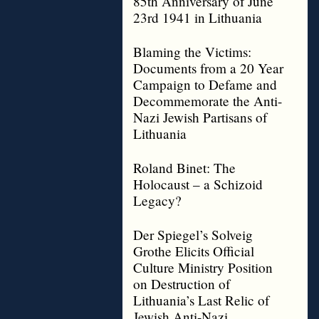
85th Anniversary of June
23rd 1941 in Lithuania
Blaming the Victims:
Documents from a 20 Year
Campaign to Defame and
Decommemorate the Anti-
Nazi Jewish Partisans of
Lithuania
Roland Binet: The
Holocaust – a Schizoid
Legacy?
Der Spiegel’s Solveig
Grothe Elicits Official
Culture Ministry Position
on Destruction of
Lithuania’s Last Relic of
Jewish Anti-Nazi