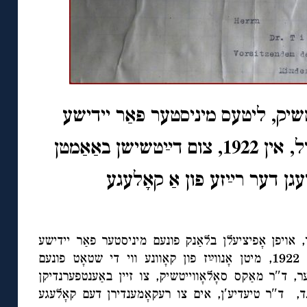
טשיק, ליטעס מיניסטער פאַר יידישע
בט אַ בריוול, אין 1922, צום דײַטשישן באַאַמטן
עגן דער רײַזע פון אַ קאָלעגע
◊◊
יפן אָפיציעלן בלאַנק פונעם מיניסטער פאַר יידישע
ענינים, דאַטירט דעם 15טן אַפּריל 1922, מיטן אָנווײַז פון קאָוונע ווי די שטאָט פונעם
, ד″ר מאַקס סאָלאָווייטשיק, צו זיין באַענטפערנדיקן
נד, ד″ר טיעדיע′ן, אים צו רעקאָמענדירן דעם קאָלעגע