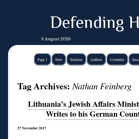
Defending H
6 August 2026
Page 1
New
Sections
Authors
Countries
Succ
Tag Archives:
Nathan Feinberg
Lithuania’s Jewish Affairs Minis
Writes to his German Count
27 November 2017
◊