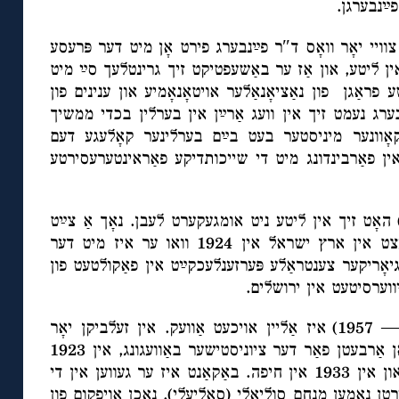
 פײַנבערגן
ויי יאָר וואָס ד″ר פײַנבערג פירט אָן מיט דער פּרעסע
 אין ליטע, און אַז ער באַשעפטיקט זיך גרינטלעך סײַ מיט
פראַגן פון נאַציאָנאַלער אויטאָנאָמיע און ענינים פון
ערג נעמט זיך אין וועג אַרײַן אין בערלין בכדי ממשיך
אָוונער מיניסטער בעט בײַם בערלינער קאָלעגע דעם
ין פאַרבינדונג מיט די שייכותדיקע פאַראינטערעסירטע
(1895 — 1988) אָט זיך אין ליטע ניט אומגעקערט לעבן. נאָך אַ צײַט
אין דײַטשלאַנד האָט ער זיך באַזעצט אין ארץ ישראל אין 1924 וואו ער איז מיט דער
נגיאָריקער צענטראַלע פּערזענלעכקײַט אין פאַקולטעט פון
יווערסיטעט אין ירושלים
(1883 — 1957) איז אַליין אויכעט אַוועק. אין זעלביקן יאָר
(1922) איז ער אַריבער אין לאָנדאָן אַרבעטן פאַר דער ציוניסטישער באַוועגונג, אין 1923
האָט ער זיך באַזעצט אין בערלין, און אין 1933 אין חיפה. באַקאַנט איז ער געווען אין די
טן נאָמען מנחם סוליאלי (סאָליעלי). נאָכן אויפקום פון