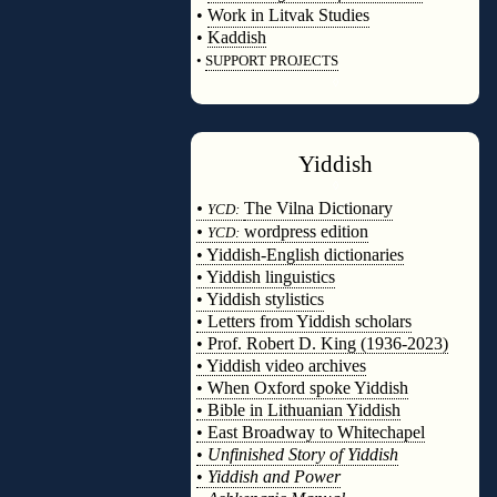
•
Work in Litvak Studies
•
Kaddish
•
SUPPORT PROJECTS
◊
Yiddish
◊
•
The Vilna Dictionary
YCD:
•
wordpress edition
YCD:
• Yiddish-English dictionaries
• Yiddish linguistics
• Yiddish stylistics
• Letters from Yiddish scholars
• Prof. Robert D. King (1936-2023)
• Yiddish video archives
• When Oxford spoke Yiddish
• Bible in Lithuanian Yiddish
• East Broadway to Whitechapel
•
Unfinished Story of Yiddish
•
Yiddish and Power