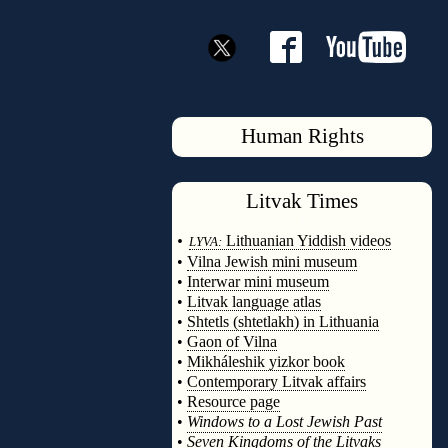
Human Rights
Litvak
Times
◊
•
Lithuanian Yiddish videos
LYVA:
•
Vilna Jewish mini museum
•
Interwar mini museum
•
Litvak language atlas
•
Shtetls (shtetlakh) in Lithuania
•
Gaon of Vilna
•
Mikháleshik yizkor book
•
Contemporary Litvak affairs
•
Resource page
•
Windows to a Lost Jewish Past
•
Seven Kingdoms of the Litvaks