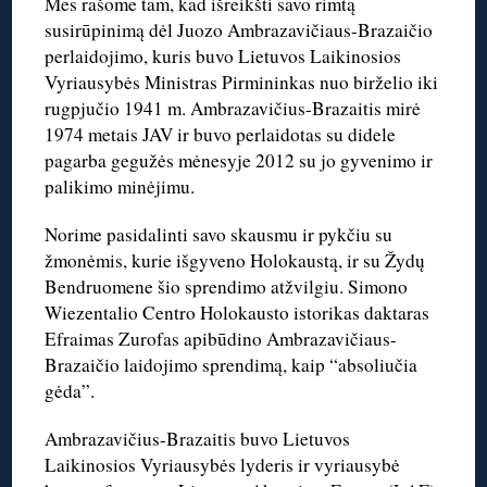
Mes rašome tam, kad išreikšti savo rimtą
susirūpinimą dėl Juozo Ambrazavičiaus-Brazaičio
perlaidojimo, kuris buvo Lietuvos Laikinosios
Vyriausybės Ministras Pirmininkas nuo birželio iki
rugpjučio 1941 m. Ambrazavičius-Brazaitis mirė
1974 metais JAV ir buvo perlaidotas su didele
pagarba gegužės mėnesyje 2012 su jo gyvenimo ir
palikimo minėjimu.
Norime pasidalinti savo skausmu ir pykčiu su
žmonėmis, kurie išgyveno Holokaustą, ir su Žydų
Bendruomene šio sprendimo atžvilgiu. Simono
Wiezentalio Centro Holokausto istorikas daktaras
Efraimas Zurofas apibūdino Ambrazavičiaus-
Brazaičio laidojimo sprendimą, kaip “absoliučia
gėda”.
Ambrazavičius-Brazaitis buvo Lietuvos
Laikinosios Vyriausybės lyderis ir vyriausybė