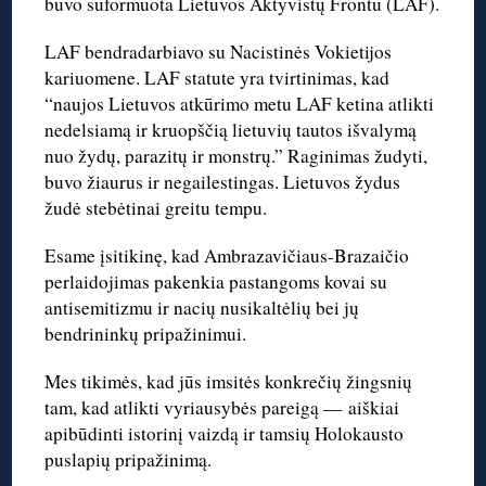
buvo suformuota Lietuvos Aktyvistų Frontu (LAF).
LAF bendradarbiavo su Nacistinės Vokietijos
kariuomene. LAF statute yra tvirtinimas, kad
“naujos Lietuvos atkūrimo metu LAF ketina atlikti
nedelsiamą ir kruopščią lietuvių tautos išvalymą
nuo žydų, parazitų ir monstrų.” Raginimas žudyti,
buvo žiaurus ir negailestingas. Lietuvos žydus
žudė stebėtinai greitu tempu.
Esame įsitikinę, kad Ambrazavičiaus-Brazaičio
perlaidojimas pakenkia pastangoms kovai su
antisemitizmu ir nacių nusikaltėlių bei jų
bendrininkų pripažinimui.
Mes tikimės, kad jūs imsitės konkrečių žingsnių
tam, kad atlikti vyriausybės pareigą — aiškiai
apibūdinti istorinį vaizdą ir tamsių Holokausto
puslapių pripažinimą.