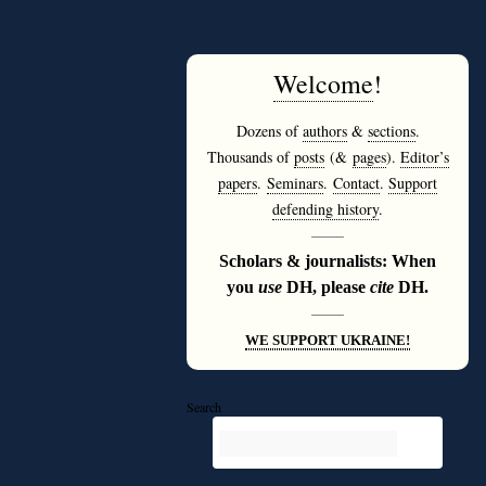
Welcome
!
Dozens of
authors
&
sections
.
Thousands of
posts
(&
pages
).
Editor’s
papers
.
Seminars
.
Contact
.
Support
defending history
.
———
Scholars & journalists: When
you
use
DH, please
cite
DH.
———
WE SUPPORT UKRAINE!
Search