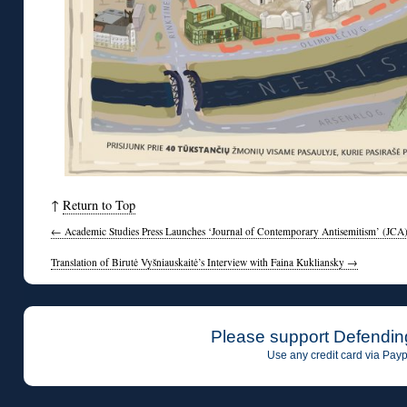
↑
Return to Top
←
Academic Studies Press Launches ‘Journal of Contemporary Antisemitism’ (JCA
Translation of Birutė Vyšniauskaitė’s Interview with Faina Kukliansky
→
Please support Defendin
Use any credit card via Payp