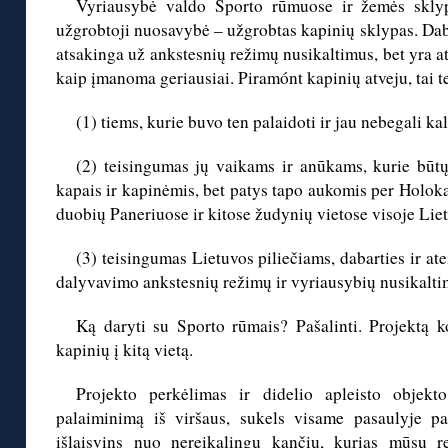
Vyriausybė valdo Sporto rūmuose ir žemės skly
užgrobtoji nuosavybė – užgrobtas kapinių sklypas. Dab
atsakinga už ankstesnių režimų nusikaltimus, bet yra 
kaip įmanoma geriausiai. Piramónt kapinių atveju, tai 
(1) tiems, kurie buvo ten palaidoti ir jau nebegali ka
(2) teisingumas jų vaikams ir anūkams, kurie būtų
kapais ir kapinėmis, bet patys tapo aukomis per Holok
duobių Paneriuose ir kitose žudynių vietose visoje Lie
(3) teisingumas Lietuvos piliečiams, dabarties ir ate
dalyvavimo ankstesnių režimų ir vyriausybių nusikalt
Ką daryti su Sporto rūmais? Pašalinti. Projektą k
kapinių į kitą vietą.
Projekto perkėlimas ir didelio apleisto objekt
palaiminimą iš viršaus, sukels visame pasaulyje p
išlaisvins nuo nereikalingų kančių, kurias mūsų re