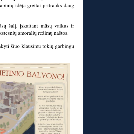
 kapinių idėja greitai pritrauks daug
sų šalį, įskaitant mūsų vaikus ir
ankstesnių amoralių režimų naštos.
sakyti šiuo klausimu tokių garbingų