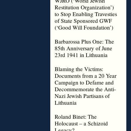
WJRO (‘World Jewish
Restitution Organization’)
to Stop Enabling Travesties
of State Sponsored GWF
(‘Good Will Foundation’)
Barbarossa Plus One: The
85th Anniversary of June
23rd 1941 in Lithuania
Blaming the Victims:
Documents from a 20 Year
Campaign to Defame and
Decommemorate the Anti-
Nazi Jewish Partisans of
Lithuania
Roland Binet: The
Holocaust – a Schizoid
Legacy?