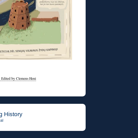
) Edited by Clemens Heni
g History
al