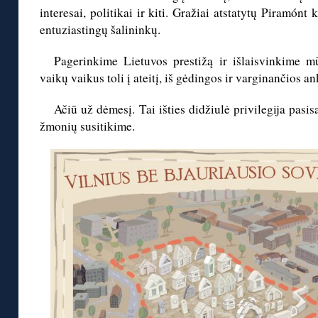
interesai, politikai ir kiti. Gražiai atstatytų Piramónt
entuziastingų šalininkų.
Pagerinkime Lietuvos prestižą ir išlaisvinkime mū
vaikų vaikus toli į ateitį, iš gėdingos ir varginančios 
Ačiū už dėmesį. Tai išties didžiulė privilegija pasi
žmonių susitikime.