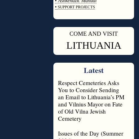
•
Ashkenazic Manual
•
SUPPORT PROJECTS
◊
COME AND VISIT
◊
LITHUANIA
Latest
Respect Cemeteries Asks
You to Consider Sending
an Email to Lithuania’s PM
and Vilnius Mayor on Fate
of Old Vilna Jewish
Cemetery
Issues of the Day (Summer