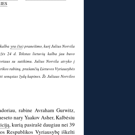
IES
ų kalba
yra čia
) pranešimo, kurį Julius Norvila
žės 24 d. Tekstas lietuvių kalba jau buvo
oriaus su sutikimu. Julius Norvila atvyko į
erikos rabinų, prašančių Lietuvos Vyriausybės
rti senąsias žydų kapines. Žr. Juliaus Norvilos
adoriau, rabine Avraham Gurwitz,
neseto nary Yaakov Asher, Kalbėsiu
iciją
, kurią pasirašė daugiau nei 39
os Respublikos Vyriausybę iškelti