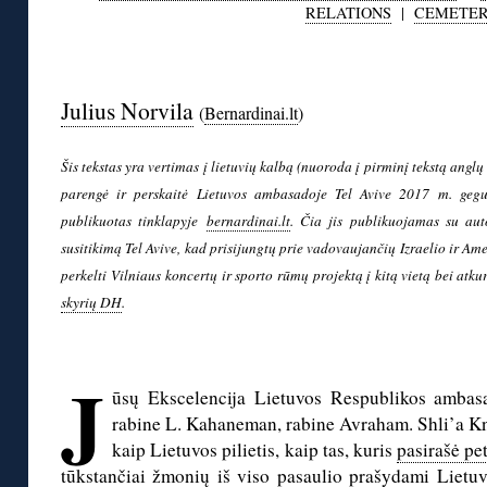
RELATIONS
|
CEMETER
◊
Julius Norvila
(
Bernardinai.lt
)
Šis tekstas yra vertimas į lietuvių kalbą (nuoroda į pirminį tekstą angl
parengė ir perskaitė Lietuvos ambasadoje Tel Avive 2017 m. gegu
publikuotas tinklapyje
bernardinai.lt
. Čia jis publikuojamas su aut
susitikimą Tel Avive, kad prisijungtų prie vadovaujančių Izraelio ir Am
perkelti Vilniaus
koncertų ir sporto rūm
ų projektą į kitą vietą bei atku
skyrių DH
.
◊
J
ūsų Ekscelencija Lietuvos Respublikos ambas
rabine L. Kahaneman, rabine Avraham. Shli’a K
kaip Lietuvos pilietis, kaip tas, kuris
pasirašė pet
tūkstančiai žmonių iš viso pasaulio prašydami Lietuv