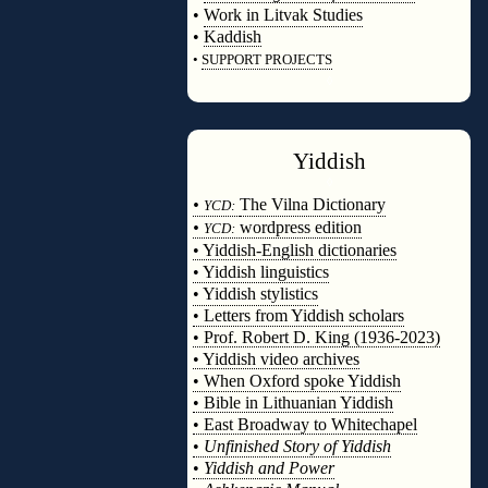
•
Work in Litvak Studies
•
Kaddish
•
SUPPORT PROJECTS
◊
Yiddish
◊
•
The Vilna Dictionary
YCD:
•
wordpress edition
YCD:
• Yiddish-English dictionaries
• Yiddish linguistics
• Yiddish stylistics
• Letters from Yiddish scholars
• Prof. Robert D. King (1936-2023)
• Yiddish video archives
• When Oxford spoke Yiddish
• Bible in Lithuanian Yiddish
• East Broadway to Whitechapel
•
Unfinished Story of Yiddish
•
Yiddish and Power