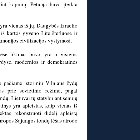
nt kapinių. Peticija buvo įteikta
yra vienas iš jų. Daugybės Izraelio
iš kartos gyveno Líte štetluose ir
žmonijos civilizacijos vystymosi.
ėse likimas buvo, yra ir visiems
irdyse, modernios ir demokratinės
e pačiame istorinių Vilniaus žydų
as prie sovietinio režimo, pagal
fondų. Lietuvai tų statybų ant senųjų
tinys yra apleistas, kaip vienas iš
ktas rekonstruoti didelį apleistą
 Europos Sąjungos fondų lėšas atrodo