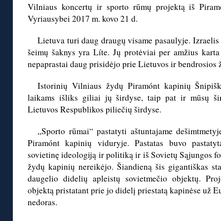
Vilniaus koncertų ir sporto rūmų projektą iš Piramó
Vyriausybei 2017 m. kovo 21 d.
Lietuva turi daug draugų visame pasaulyje. Izraelis 
šeimų šaknys yra Líte. Jų protėviai per amžius karta 
nepaprastai daug prisidėjo prie Lietuvos ir bendrosios 
Istorinių Vilniaus žydų Piramónt kapinių Šnipišk
laikams išliks giliai jų širdyse, taip pat ir mūsų š
Lietuvos Respublikos piliečių širdyse.
„Sporto rūmai“ pastatyti aštuntajame dešimtmetyj
Piramónt kapinių viduryje. Pastatas buvo pastatyt
sovietinę ideologiją ir politiką ir iš Sovietų Sąjungos 
žydų kapinių nereikėjo. Šiandieną šis gigantiškas sta
daugelio didelių apleistų sovietmečio objektų. Proje
objektą pristatant prie jo didelį priestatą kapinėse už
nedoras.