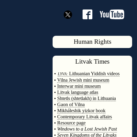
Human Rights
Litvak
Times
◊
•
Lithuanian Yiddish videos
LYVA:
•
Vilna Jewish mini museum
•
Interwar mini museum
•
Litvak language atlas
•
Shtetls (shtetlakh) in Lithuania
•
Gaon of Vilna
•
Mikháleshik yizkor book
•
Contemporary Litvak affairs
•
Resource page
•
Windows to a Lost Jewish Past
•
Seven Kingdoms of the Litvaks