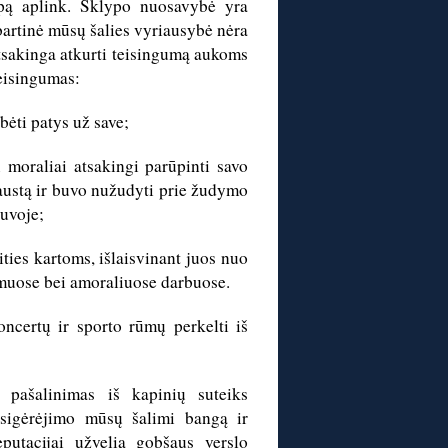
pą aplink. Sklypo nuosavybė yra
artinė mūsų šalies vyriausybė nėra
atsakinga atkurti teisingumą aukoms
teisingumas:
lbėti patys už save;
 moraliai atsakingi parūpinti savo
austą ir buvo nužudyti prie žudymo
tuvoje;
ities kartoms, išlaisvinant juos nuo
imuose bei amoraliuose darbuose.
oncertų ir sporto rūmų perkelti iš
o pašalinimas iš kapinių suteiks
asigėrėjimo mūsų šalimi bangą ir
putacijai užvelia gobšaus verslo