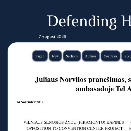
Defending H
7 August 2026
Page 1
New
Sections
Authors
Countries
Succ
Juliaus Norvilos pranešimas, s
ambasadoje Tel A
14 November 2017
VILNIAUS SENOSIOS ŽYDŲ (PIRAMONTO) KAPINĖS
|
OPPOSITION TO CONVENTION CENTER PROJECT
|