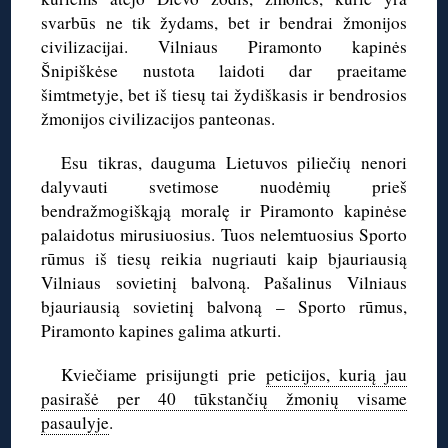
svarbūs ne tik žydams, bet ir bendrai žmonijos
civilizacijai. Vilniaus Piramonto kapinės
Šnipiškėse nustota laidoti dar praeitame
šimtmetyje, bet iš tiesų tai žydiškasis ir bendrosios
žmonijos civilizacijos panteonas.
Esu tikras, dauguma Lietuvos piliečių nenori
dalyvauti svetimose nuodėmių prieš
bendražmogiškąją moralę ir Piramonto kapinėse
palaidotus mirusiuosius. Tuos nelemtuosius Sporto
rūmus iš tiesų reikia nugriauti kaip bjauriausią
Vilniaus sovietinį balvoną. Pašalinus Vilniaus
bjauriausią sovietinį balvoną – Sporto rūmus,
Piramonto kapines galima atkurti.
Kviečiame prisijungti prie
peticijos, kurią jau
pasirašė per 40 tūkstančių žmonių visame
pasaulyje
.