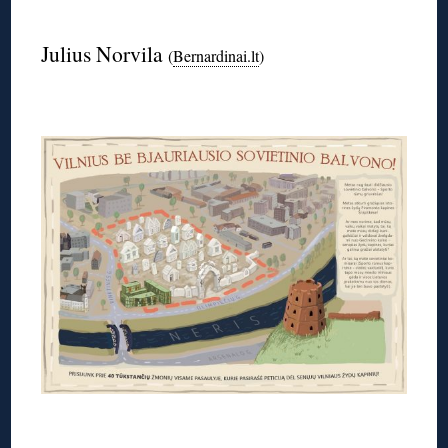
◊
Julius Norvila
(
Bernardinai.lt
)
◊
◊