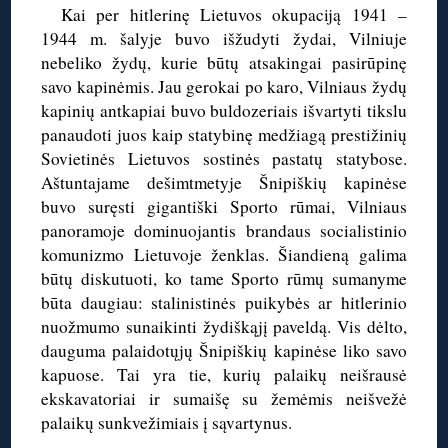
Kai per hitlerinę Lietuvos okupaciją 1941 –
1944 m. šalyje buvo išžudyti žydai, Vilniuje
nebeliko žydų, kurie būtų atsakingai pasirūpinę
savo kapinėmis. Jau gerokai po karo, Vilniaus žydų
kapinių antkapiai buvo buldozeriais išvartyti tikslu
panaudoti juos kaip statybinę medžiagą prestižinių
Sovietinės Lietuvos sostinės pastatų statybose.
Aštuntajame dešimtmetyje Šnipiškių kapinėse
buvo suręsti gigantiški Sporto rūmai, Vilniaus
panoramoje dominuojantis brandaus socialistinio
komunizmo Lietuvoje ženklas. Šiandieną galima
būtų diskutuoti, ko tame Sporto rūmų sumanyme
būta daugiau: stalinistinės puikybės ar hitlerinio
nuožmumo sunaikinti žydiškąjį paveldą. Vis dėlto,
dauguma palaidotųjų Šnipiškių kapinėse liko savo
kapuose. Tai yra tie, kurių palaikų neišrausė
ekskavatoriai ir sumaišę su žemėmis neišvežė
palaikų sunkvežimiais į sąvartynus.