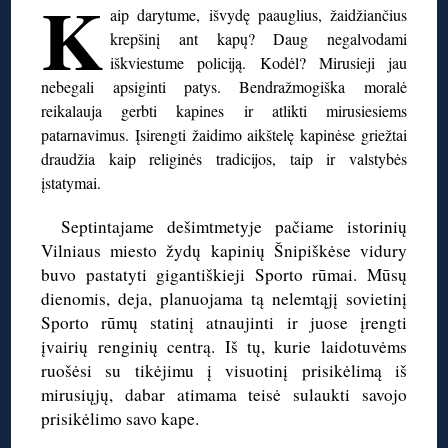
K
aip darytume, išvydę paauglius, žaidžiančius
krepšinį ant kapų? Daug negalvodami
iškviestume policiją. Kodėl? Mirusieji jau
nebegali apsiginti patys. Bendražmogiška moralė
reikalauja gerbti kapines ir atlikti mirusiesiems
patarnavimus. Įsirengti žaidimo aikštelę kapinėse griežtai
draudžia kaip religinės tradicijos, taip ir valstybės
įstatymai.
Septintajame dešimtmetyje pačiame istorinių
Vilniaus miesto žydų kapinių Šnipiškėse vidury
buvo pastatyti gigantiškieji Sporto rūmai. Mūsų
dienomis, deja, planuojama tą nelemtąjį sovietinį
Sporto rūmų statinį atnaujinti ir juose įrengti
įvairių renginių centrą. Iš tų, kurie laidotuvėms
ruošėsi su tikėjimu į visuotinį prisikėlimą iš
mirusiųjų, dabar atimama teisė sulaukti savojo
prisikėlimo savo kape.