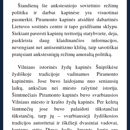
Šiandieną šie ankstesniojo sovietinio režimų
politika ir darbai kapinėse yra visuotinai
pasmerkti. Piramonto kapinės atsidūrė dabartinės
Lietuvos sostinės centre ir tapo geidžiamu sklypu.
Siekiant paversti kapinių teritoriją statybviete, deja,
paskleista daug klaidinančios informacijos,
nevengiant net antisemitizmo klišių, taip savotiškai
pratęsiant ankstesniųjų režimų amoralią politiką.
Vilniaus istorinės žydų kapinės Šnipiškėse
žydiškoje tradicijoje vadinamos Piramonto
kapinėmis. Jose buvo laidojama nuo seniausių
laikų, anksčiau nei miesto rašytinė istorija.
Šimtmečiais Piramonto kapinės buvo svarbiausios
Vilniaus miesto ir krašto žydų kapinės. Per keletą
šimtmečių jose buvo palaidoti tūkstančiai
tūkstančių, tarp jų – svarbiausieji žydiškosios
tradicijos autoritetai ir iškilieji dvasiniai vadovai,
kuriems atėjo Dievo žodis, žmonės, kurie yra