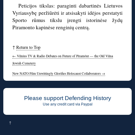
Peticijos tikslas: paraginti dabartinės Lietuvos
Vyriausybę peržiūrėti ir atsisakyti idėjos perstatyti
Sporto rūmus tikslu įrengti istorinėse žydų
Piramonto kapinėse renginių centrą.
↑
Return to Top
←
Vilnius TV & Radio Debates on Future of Piramónt — the Old Vilna
Jewish Cemetery
New NATO Film Unwittingly Glorifies Holocaust Collaborators
→
Please support Defending History
Use any credit card via Paypal
↑