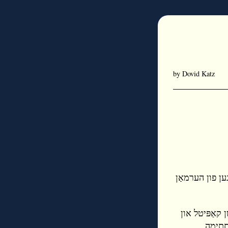
by Dovid Katz
ען פון הערמאַן
אַפּיטל און
חתימה.