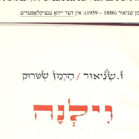
18 – 1959): אין
דער ייוואָ ענציקלאָפּעדיע
.