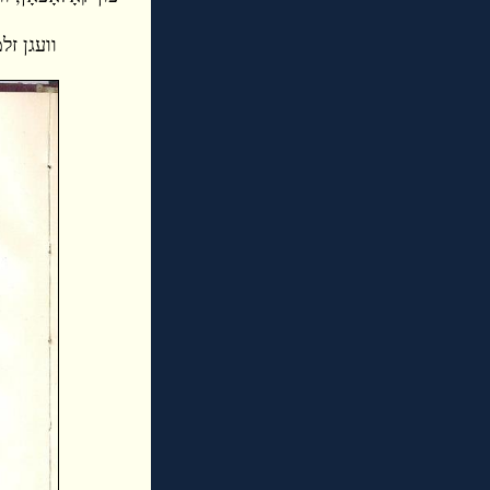
וועגן זלמן שניאור (86