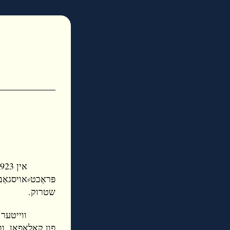
פּראַכט⸗אויסגאַב
שטרוק.
ווייטער גייען 
פון קאָלאָפאָן,