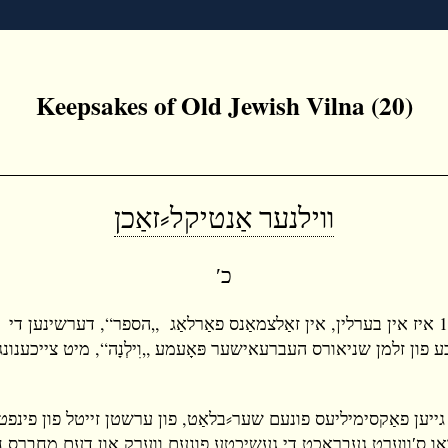
Keepsakes of Old Jewish Vilna (20)
ווילנער אַנטיקל⸗זאַכן
כ′
אין 1923 איז אין בערלין, אין זאַלצמאַנס פאַרלאַג „הספר“, דערשינען די
ע פון זלמן שניאורס העברעאישער פּאָעמע „וִילְנָה“, מיט צייכענונג
פאַקסימיליעס פונעם שער⸗בלאַט, פון ערשטן זייטל פון פינפטן ק
 וואו ס′ווערט געבראַכט די געשיכטע פונעם ווערק און דעם מחברס 